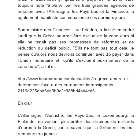
toujours noté "triple A" par les trois grandes agences de
notation avec l'Allemagne, les Pays-Bas et la Finlande, a
également manifesté son impatience ces derniers jours.
Son ministre des Finances, Luc Frieden, a laissé entendre
lundi que la Grèce pourrait être exclue de la zone euro si
elle ne tenait pas ses promesses de réformes et de
réduction du déficit public. "S'ils ne font pas tout cela, je
pense qu'alors nous devrons continuer avec 16 pays" dans
l'Union monétaire et "qu'ils s'excluent eux-mêmes de la
zone euro", a-t-il dit.
http://www.boursorama.com/actualites/la-grece-amere-et-
determinee-face-a-des-europeens-intransigeants-
2116d225dbd6ea3b0c2c988bd4ad4cd6
En clair :
L'Allemagne, l'Autriche, les Pays-Bas, le Luxembourg, la
Finlande, ne veulent plus prêter des dizaines de milliards
d'euros à la Grèce, car ils savent que la Grèce ne les leur
remboursera jamais.