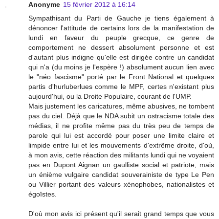
Anonyme
15 février 2012 à 16:14
Sympathisant du Parti de Gauche je tiens également à
dénoncer l'attitude de certains lors de la manifestation de
lundi en faveur du peuple grecque, ce genre de
comportement ne dessert absolument personne et est
d'autant plus indigne qu'elle est dirigée contre un candidat
qui n'a (du moins je l'espère !) absolument aucun lien avec
le "néo fascisme" porté par le Front National et quelques
partis d'hurluberlues comme le MPF, certes n'existant plus
aujourd'hui, ou la Droite Populaire, courant de l'UMP.
Mais justement les caricatures, même abusives, ne tombent
pas du ciel. Déjà que le NDA subit un ostracisme totale des
médias, il ne profite même pas du très peu de temps de
parole qui lui est accordé pour poser une limite claire et
limpide entre lui et les mouvements d'extrême droite, d'où,
à mon avis, cette réaction des militants lundi qui ne voyaient
pas en Dupont Aignan un gaulliste social et patriote, mais
un énième vulgaire candidat souverainiste de type Le Pen
ou Villier portant des valeurs xénophobes, nationalistes et
égoïstes.
D'où mon avis ici présent qu'il serait grand temps que vous