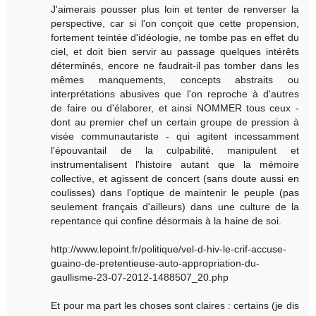
J'aimerais pousser plus loin et tenter de renverser la
perspective, car si l'on conçoit que cette propension,
fortement teintée d'idéologie, ne tombe pas en effet du
ciel, et doit bien servir au passage quelques intérêts
déterminés, encore ne faudrait-il pas tomber dans les
mêmes manquements, concepts abstraits ou
interprétations abusives que l'on reproche à d'autres
de faire ou d'élaborer, et ainsi NOMMER tous ceux -
dont au premier chef un certain groupe de pression à
visée communautariste - qui agitent incessamment
l'épouvantail de la culpabilité, manipulent et
instrumentalisent l'histoire autant que la mémoire
collective, et agissent de concert (sans doute aussi en
coulisses) dans l'optique de maintenir le peuple (pas
seulement français d'ailleurs) dans une culture de la
repentance qui confine désormais à la haine de soi.
http://www.lepoint.fr/politique/vel-d-hiv-le-crif-accuse-
guaino-de-pretentieuse-auto-appropriation-du-
gaullisme-23-07-2012-1488507_20.php
Et pour ma part les choses sont claires : certains (je dis