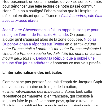
Heureusement, un certain nombre de voix se sont exprimés
pour dénoncer une telle lecture de notre passé commun.
Henri Guaino a souligné l’abomination que lui inspirait la
rafle tout en disant que la France «
était à Londres, elle était
avec la France libre
».
Jean-Pierre Chevènement a fait un rappel historique pour
souligner l’erreur de François Hollande
. On pourrait y
ajouter qu’il s’agissait alors de la zone occupée.
Nicolas
Dupont-Aignan a répondu sur Twitter
en disant «
qu’une
autre France était à Londres ! Une autre France résistante !
Une autre France a caché les Juifs ! En les niant, on les fait
mourir deux fois !
».
Debout la République a publié une
tribune d’un jeune adhérent
, dénonçant ce mauvais procès.
L’internationalisme des imbéciles
Comment ne pas penser à ce trait d’esprit de Jacques Sapir
qui voit dans la haine ou le rejet de la nation,
«
l’internationalisme des imbéciles
». Après tout, cette
repentance permanente, bien française, qui consiste à
toujours faire le procès de notre pays, quitte à travestir
l’histoire, en oubliant les aspects qui pourraient contrarier