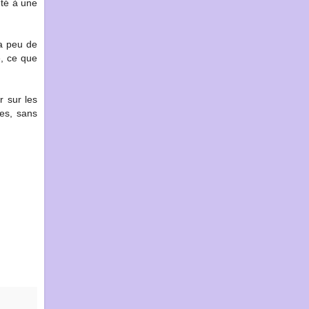
uté à une
ra peu de
e, ce que
r sur les
ses, sans