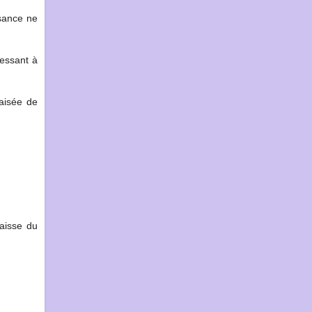
ssance ne
ressant à
iaisée de
baisse du