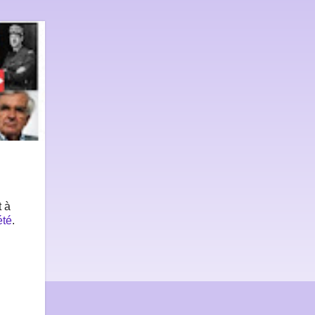
t à
été
.