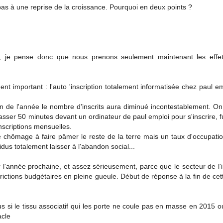
pas à une reprise de la croissance. Pourquoi en deux points ?
ner, je pense donc que nous prenons seulement maintenant les effe
t important : l'auto 'inscription totalement informatisée chez paul e
a fin de l'année le nombre d'inscrits aura diminué incontestablement. O
asser 50 minutes devant un ordinateur de paul emploi pour s'inscrire, fut
inscriptions mensuelles.
chômage à faire pâmer le reste de la terre mais un taux d'occupatio
idus totalement laisser à l'abandon social...
 l'année prochaine, et assez sérieusement, parce que le secteur de l'i
trictions budgétaires en pleine gueule. Début de réponse à la fin de ce
s si le tissu associatif qui les porte ne coule pas en masse en 2015 o
acle