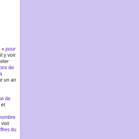
l «
pour
t y voir
eler
ions de
la
ur un an
se de
 et
e nombre
 voir
iffres du