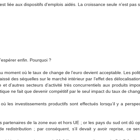
t liée aux dispositifs d'emplois aidés. La croissance seule n'est pas s
l’espérer enfin. Pourquoi ?
au moment où le taux de change de l’euro devient acceptable. Les poli
 laissé des séquelles sur le marché intérieur par l’effet des délocalisatio
et d’autres secteurs d’activité très concurrentiels aux produits impo
ique ne fait que devenir compétitif par le seul impact du taux de chang
ù les investissements productifs sont effectués lorsqu’il y a perspe
es partenaires de la zone euo et hors UE ; or les pays du sud ont dû o
e redistribution ; par conséquent, s’il devait y avoir reprise, ce ser