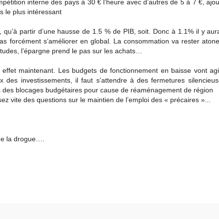
mpétition interne des pays à 30 € l’heure avec d’autres de 5 à 7 €, ajo
es le plus intéressant
 qu’à partir d’une hausse de 1.5 % de PIB, soit. Donc à 1.1% il y au
 pas forcément s’améliorer en global. La consommation va rester aton
titudes, l’épargne prend le pas sur les achats…
end effet maintenant. Les budgets de fonctionnement en baisse vont agi
x des investissements, il faut s’attendre à des fermetures silencieu
as des blocages budgétaires pour cause de réaménagement de région
vite des questions sur le maintien de l’emploi des « précaires »...
 de la drogue….