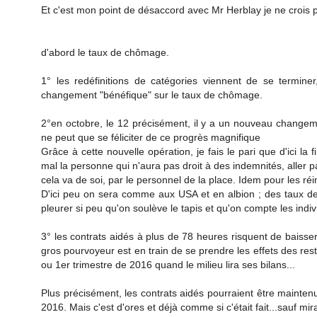
Et c'est mon point de désaccord avec Mr Herblay je ne crois 
d'abord le taux de chômage.
1° les redéfinitions de catégories viennent de se termi
changement "bénéfique" sur le taux de chômage.
2°en octobre, le 12 précisément, il y a un nouveau changemen
ne peut que se féliciter de ce progrès magnifique
Grâce à cette nouvelle opération, je fais le pari que d'ici l
mal la personne qui n'aura pas droit à des indemnités, aller p
cela va de soi, par le personnel de la place. Idem pour les ré
D'ici peu on sera comme aux USA et en albion ; des taux de 
pleurer si peu qu'on soulève le tapis et qu'on compte les indiv
3° les contrats aidés à plus de 78 heures risquent de baisser
gros pourvoyeur est en train de se prendre les effets des res
ou 1er trimestre de 2016 quand le milieu lira ses bilans...
Plus précisément, les contrats aidés pourraient être maintenu
2016. Mais c'est d'ores et déjà comme si c'était fait...sauf mir