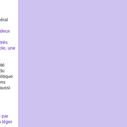
éral
 deux
 très
able, une
ité
 du
litique
ons
 aussi
e par
n léger