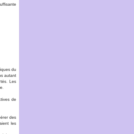
uffisante
tiques du
ns autant
rtés. Les
e.
ctives de
pérer des
aient les