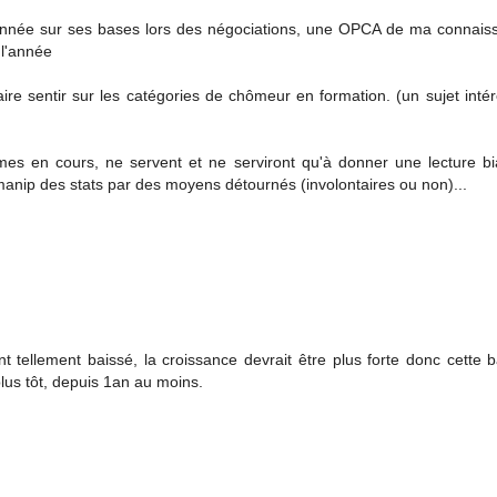
e année sur ses bases lors des négociations, une OPCA de ma connai
e l'année
ire sentir sur les catégories de chômeur en formation. (un sujet inté
rmes en cours, ne servent et ne serviront qu'à donner une lecture b
a manip des stats par des moyens détournés (involontaires ou non)...
t tellement baissé, la croissance devrait être plus forte donc cette 
plus tôt, depuis 1an au moins.