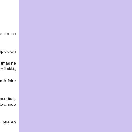
ts de ce
mploi. On
n imagine
 il aidé,
n à faire
nsertion,
tte année
u pire en