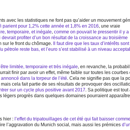
s avec les statistiques ne font pas qu’aider un mouvement gén
fi parient pour 1,2% cette année et 1,8% en 2016
, une vraie
ire, temporaire, et inégale
,
comme on pouvait le pressentir il y a
devrait profiter d’un bon résultat de la croissance au troisième
on sur le front du chômage.
Il faut dire que les taux d’intérêts sont
du pétrole reste bas, et l’euro s’est stabilisé à un niveau accept
tre limitée, temporaire et très inégale
, en revanche, la probabil
rait finir par avoir un effet, même faible sur toutes les courbes
annoncé dans la torpeur de l’été
. Cela ne signifie pas que la po
 mais cela fait partie de ses résultats de provoquer des oscillati
trer sur un cycle plus positive avant 2017
. Sa politique est tout
 les légers progrès dans quelques domaines pourraient apparaître
s hier :
l’effet du tripatouillages de cet été qui fait baisser comm
voire l’aggravation du Munich social, mais aussi les prémices
d’u