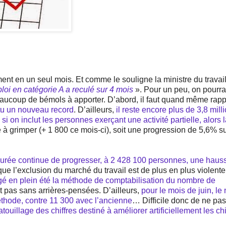
ent en un seul mois. Et comme le souligne la ministre du travai
oi en catégorie A a reculé sur 4 mois
». Pour un peu, on pourrai
beaucoup de bémols à apporter. D’abord, il faut quand même rapp
tu un nouveau record
. D’ailleurs,
il reste encore plus de 3,8 mill
i on inclut les personnes exerçant une activité partielle, alors 
e à grimper (+ 1 800 ce mois-ci), soit une progression de 5,6% s
urée continue de progresser, à 2 428 100 personnes, une haus
que l’exclusion du marché du travail est de plus en plus violente
é en plein été la méthode de comptabilisation du nombre de
tait pas sans arrières-pensées. D’ailleurs,
pour le mois de juin, l
thode, contre 11 300 avec l’ancienne
… Difficile donc de ne pas
patouillage des chiffres destiné à améliorer artificiellement les ch