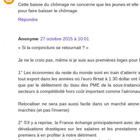
Cette baisse du chômage ne concerne que les jeunes et elle es
pour faire baisser le chômage.
Répondre
Anonyme
27 octobre 2015 à 10:01
« Si la conjoncture se retournait ? »
Je ne le crois pas, même si je suis aux premières loges pour 
1° Les économies du reste du monde sont en train d’atterrir 
tout export dans les années où l’euro flirtait à 1.30 dollar ont
que par le délitement du tissu des PME de la sous-traitance 
secteurs à compétitivité hors coût important comme l’aéronaut
Relocaliser ne sera pas aussi facile dans un marché atone o
marchés (et pas l’inverse)
2° S’il y a reprise, la France échange principalement avec d
dévaluations drastiques sur les salaires et les prestations d
premiers à en profiter à notre détriment.