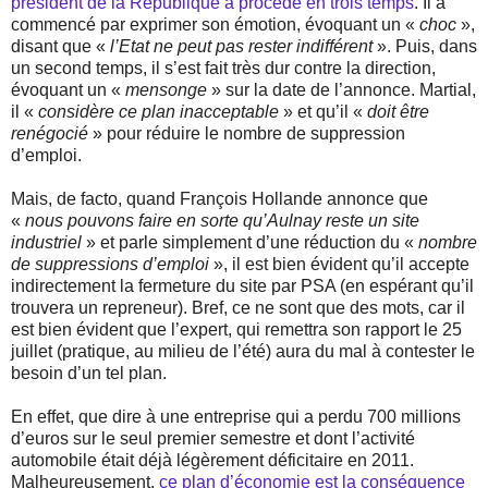
président de la République a procédé en trois temps
. Il a
commencé par exprimer son émotion, évoquant un «
choc
»,
disant que «
l’Etat ne peut pas rester indifférent
». Puis, dans
un second temps, il s’est fait très dur contre la direction,
évoquant un «
mensonge
» sur la date de l’annonce. Martial,
il «
considère ce plan inacceptable
» et qu’il «
doit être
renégocié
» pour réduire le nombre de suppression
d’emploi.
Mais, de facto, quand François Hollande annonce que
«
nous pouvons faire en sorte qu’Aulnay reste un site
industriel
» et parle simplement d’une réduction du «
nombre
de suppressions d’emploi
», il est bien évident qu’il accepte
indirectement la fermeture du site par PSA (en espérant qu’il
trouvera un repreneur). Bref, ce ne sont que des mots, car il
est bien évident que l’expert, qui remettra son rapport le 25
juillet (pratique, au milieu de l’été) aura du mal à contester le
besoin d’un tel plan.
En effet, que dire à une entreprise qui a perdu 700 millions
d’euros sur le seul premier semestre et dont l’activité
automobile était déjà légèrement déficitaire en 2011.
Malheureusement,
ce plan d’économie est la conséquence