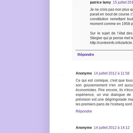
patrice lamy
15 juillet 2
Je ne crois pas non plus q
parait en bout de course 
constitution remettant to
moment comme en 1958 pou
Sur le sujet de l’état de
Stiegler qui je pense met l
http://contreinfo.info/arti
Répondre
Anonyme
14 juillet 2012 à 11:58
Ce qui est comique, c'est que tous
son gouvernement n'en ont aucun
économistes. Pire encore, ils n'éc
expérience, un vrai dialogue de 
prévision est une dégringolade mass
les premiers pans de l'iceberg sont e
Répondre
Anonyme
14 juillet 2012 à 14:12