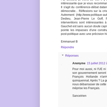
intéressante que je vous recomman
Il s'agit du conférence-débat data
démocratie... Réflexions sur la cri
Autrement (http://www.politique-au
Dedieu, Jean-Pierre Le Goff, 
interventions sont intéressantes 
Gauchet est sans aucun doute capit
pointe les impasses d'une construc
post-politique avec une précision h
Emmanuel B
Répondre
Réponses
Anonyme
15 juillet 2012
Pour moi aussi, ni l'UE ni
son gouvernement seront t
François Hollande n'ar
quinquennat. Après ? La gue
nous débarrasser de cette c
méprise les Français.
Sancelrien