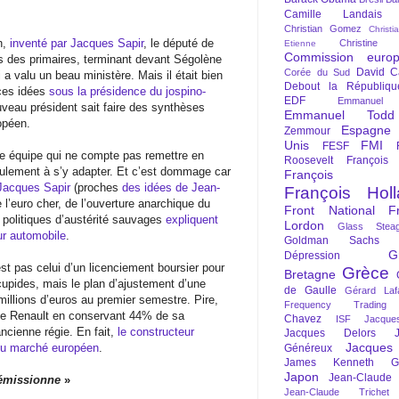
Camille Landais
Christian Gomez
Christi
n,
inventé par Jacques Sapir
, le député de
Christine 
Etienne
Commission euro
ors des primaires, terminant devant Ségolène
David C
Corée du Sud
a valu un beau ministère. Mais il était bien
Debout la Républiqu
 ces idées
sous la présidence du jospino-
EDF
Emmanuel
uveau président sait faire des synthèses
Emmanuel Todd
opéen.
Espagne
Zemmour
Unis
FMI
FESF
e équipe qui ne compte pas remettre en
Roosevelt
François
eulement à s’y adapter. Et c’est dommage car
François Fi
 Jacques Sapir
(proches
des idées de Jean-
François Hol
 l’euro cher, de l’ouverture anarchique du
Front National
F
politiques d’austérité sauvages
expliquent
Lordon
Glass Steag
eur automobile
.
Goldman Sachs
G
Dépression
st pas celui d’un licenciement boursier pour
Grèce
Bretagne
cupides, mais le plan d’ajustement d’une
de Gaulle
Gérard Laf
illions d’euros au premier semestre. Pire,
Frequency Trading
que Renault en conservant 44% de sa
Chavez
ISF
Jacque
ncienne régie. En fait,
le constructeur
Jacques Delors
Jacques
du marché européen
.
Généreux
James Kenneth Gal
Japon
Jean-Claude
démissionne
»
Jean-Claude Trichet