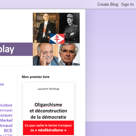
Mon premier livre
bre
iculture
eenspan
Jacques
Merkel
Arnaud
BCE
e 2
CDS