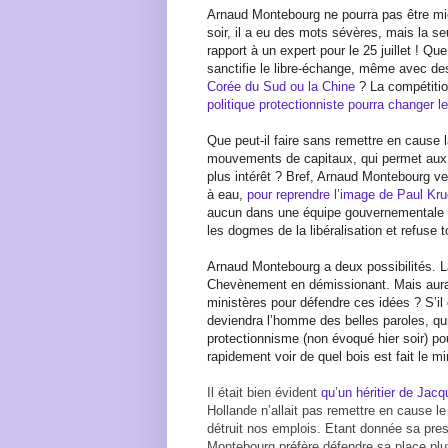
Arnaud Montebourg ne pourra pas être mieu
soir, il a eu des mots sévères, mais la 
rapport à un expert pour le 25 juillet ! Qu
sanctifie le libre-échange, même avec de
Corée du Sud ou la Chine
? La compétitio
politique protectionniste pourra changer 
Que peut-il faire sans remettre en cause la
mouvements de capitaux, qui permet aux en
plus intérêt ? Bref, Arnaud Montebourg veu
à eau,
pour reprendre l’image de Paul K
aucun dans une équipe gouvernementale 
les dogmes de la libéralisation et refuse 
Arnaud Montebourg a deux possibilités. L
Chevènement en démissionant. Mais aura-t-
ministères pour défendre ces idées ? S’il 
deviendra l’homme des belles paroles, qui
protectionnisme (non évoqué hier soir) pou
rapidement voir de quel bois est fait le m
Il était bien évident
qu’un héritier de Jacq
Hollande n’allait pas remettre en cause le
détruit nos emplois. Etant donnée sa prest
Montebourg préfère défendre sa place plu