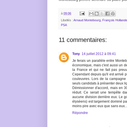
à
09:06
Libellés :
Arnaud Montebourg
,
François Holland
PSA
11 commentaires:
Tony
14 juillet 2012 à 09:41
Je ferais un parallèle entre Montebo
économique, mais c'est aussi un des
la France et qui ne fait pas preuve
Cependant depuis qu'il est arrivé p
couleuvres. Lors de la campagne d
seuls candidats à présenter deux li
Démissionner d'accord, mais en 30 
réduit. Ce serait une tempête da
aucune division derrière eux. Le go
élyséens) est largement dominé par
moins pire avec eux que sans eux..
Répondre