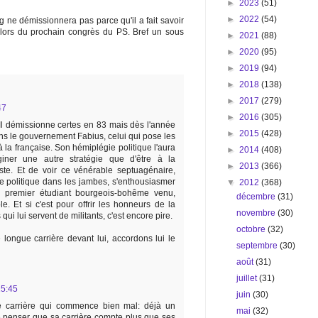
►
2023
(51)
►
2022
(54)
 ne démissionnera pas parce qu'il a fait savoir
é lors du prochain congrès du PS. Bref un sous
►
2021
(88)
►
2020
(95)
►
2019
(94)
►
2018
(138)
►
2017
(279)
47
►
2016
(305)
Il démissionne certes en 83 mais dès l'année
►
2015
(428)
ans le gouvernement Fabius, celui qui pose les
 la française. Son hémiplégie politique l'aura
►
2014
(408)
iner une autre stratégie que d'être à la
►
2013
(366)
ste. Et de voir ce vénérable septuagénaire,
e politique dans les jambes, s'enthousiasmer
▼
2012
(368)
 premier étudiant bourgeois-bohême venu,
décembre
(31)
e. Et si c'est pour offrir les honneurs de la
novembre
(30)
qui lui servent de militants, c'est encore pire.
octobre
(32)
ongue carrière devant lui, accordons lui le
septembre
(30)
août
(31)
juillet
(31)
15:45
juin
(30)
e carrière qui commence bien mal: déjà un
mai
(32)
de penser que sa carrière compte plus que ses