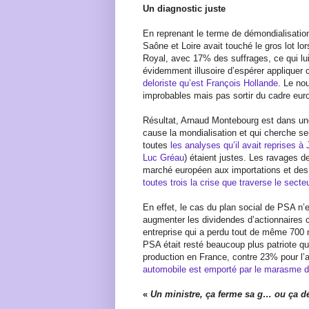
Un diagnostic juste
En reprenant le terme de démondialisatio
Saône et Loire avait touché le gros lot l
Royal, avec 17% des suffrages, ce qui lui 
évidemment illusoire d’espérer appliquer
deloriste qu’est François Hollande
. Le no
improbables mais pas sortir du cadre eur
Résultat, Arnaud Montebourg est dans un
cause la mondialisation et qui cherche s
toutes
les analyses qu’il avait reprises à
Luc Gréau
) étaient justes. Les ravages de
marché européen aux importations et des 
toutes trois la crise que traverse le sect
En effet, le cas du plan social de PSA n’e
augmenter les dividendes d’actionnaires 
entreprise qui a perdu tout de même 700 m
PSA était resté beaucoup plus patriote 
production en France, contre 23% pour l’a
automobile est emporté par le marasme 
«
Un ministre, ça ferme sa g… ou ça 