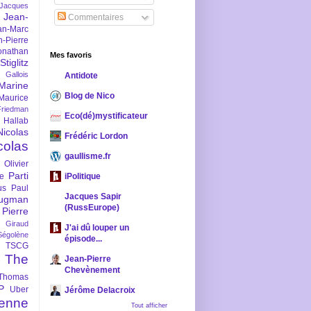
-Jacques
Jean-
Commentaires
an-Marc
n-Pierre
onathan
Mes favoris
iglitz
 Gallois
Antidote
Marine
Blog de Nico
Maurice
iedman
Eco(dé)mystificateur
 Hallab
Nicolas
Frédéric Lordon
colas
gaullisme.fr
Olivier
Parti
ne
iPolitique
us
Paul
Jacques Sapir
ugman
(RussEurope)
Pierre
l Giraud
J'ai dû louper un
Ségolène
épisode...
TSCG
The
Jean-Pierre
Chevènement
Thomas
P
Uber
Jérôme Delacroix
enne
Tout afficher