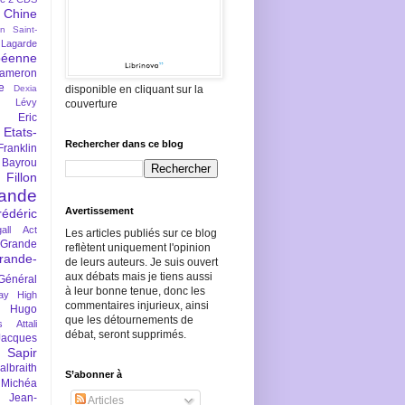
Chine
an Saint-
Lagarde
péenne
ameron
e
Dexia
disponible en cliquant sur la
 Lévy
couverture
Eric
Etats-
Rechercher dans ce blog
Franklin
 Bayrou
llon
lande
Avertissement
rédéric
all Act
Les articles publiés sur ce blog
Grande
reflètent uniquement l'opinion
rande-
de leurs auteurs. Je suis ouvert
aux débats mais je tiens aussi
Général
à leur bonne tenue, donc les
ay
High
commentaires injurieux, ainsi
Hugo
que les détournements de
s Attali
débat, seront supprimés.
Jacques
 Sapir
braith
S’abonner à
 Michéa
Jean-
Articles