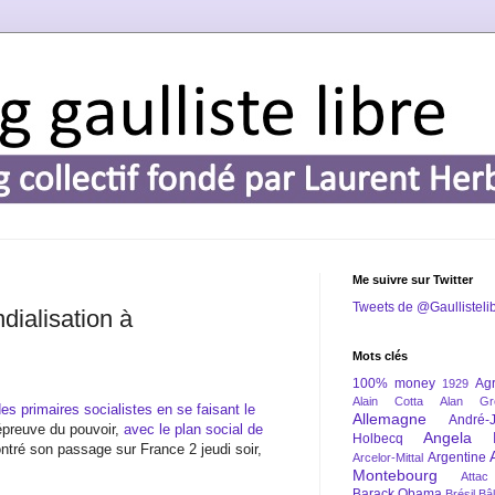
Me suivre sur Twitter
Tweets de @Gaullisteli
ialisation à
Mots clés
100% money
Agr
1929
Alain Cotta
Alan Gr
s primaires socialistes en se faisant le
Allemagne
André-
’épreuve du pouvoir,
avec le plan social de
Angela 
Holbecq
ntré son passage sur France 2 jeudi soir,
Argentine
Arcelor-Mittal
Montebourg
Attac
Barack Obama
Brésil
Bâl