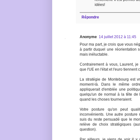
idées!
Répondre
Anonyme
14 juillet 2012 à 11:45
Pour ma part, je crois que vous négl
à partir duquel une réorientation s
mais inéluctable.
Contrairement à vous, Laurent, j
que l'UE en l'état et l'euro tiennent 
La stratégie de Montebourg est v
moment-là. Dans le même ordre
appliquerait d'emblée une politique 
quelqu'un de normal à la tête de l
quand les choses tourneraient.
Votre posture qu'on peut qual
inconvénients. Une autre posture n
suis du reste persuadé que le mom
relève de choix stratégiques (aus
question).
Par ailleurs, je viens de voir il