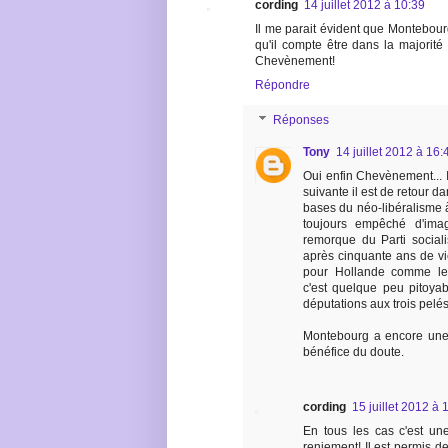
cording
14 juillet 2012 à 10:39
Il me parait évident que Montebourg
qu'il compte être dans la majorit
Chevènement!
Répondre
Réponses
Tony
14 juillet 2012 à 16:
Oui enfin Chevènement... 
suivante il est de retour d
bases du néo-libéralisme à
toujours empêché d'imag
remorque du Parti sociali
après cinquante ans de vi
pour Hollande comme le
c'est quelque peu pitoyabl
députations aux trois pelés 
Montebourg a encore une l
bénéfice du doute.
cording
15 juillet 2012 à 
En tous les cas c'est un
reniement! Il est permis 