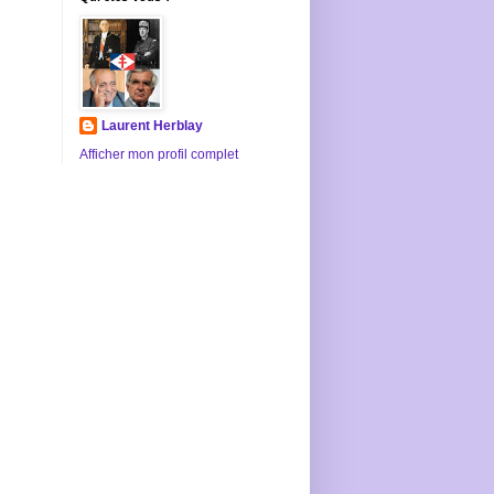
Laurent Herblay
Afficher mon profil complet