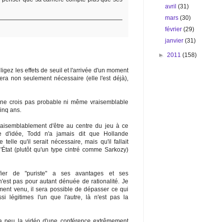
avril
(31)
mars
(30)
février
(29)
janvier
(31)
►
2011
(158)
igez les effets de seuil et l'arrivée d'un moment
era non seulement nécessaire (elle l'est déjà),
e ne crois pas probable ni même vraisemblable
cinq ans.
raisemblablement d'être au centre du jeu à ce
 d'idée, Todd n'a jamais dit que Hollande
telle qu'il serait nécessaire, mais qu'il fallait
'État (plutôt qu'un type cintré comme Sarkozy)
ifier de "puriste" a ses avantages et ses
'est pas pour autant dénuée de rationalité. Je
ent venu, il sera possible de dépasser ce qui
si légitimes l'un que l'autre, là n'est pas la
 y a peu la vidéo d'une conférence extrêmement