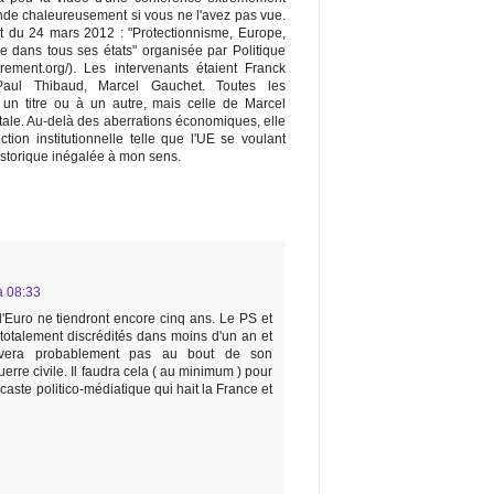
de chaleureusement si vous ne l'avez pas vue.
nt du 24 mars 2012 : "Protectionnisme, Europe,
se dans tous ses états" organisée par Politique
trement.org/). Les intervenants étaient Franck
Paul Thibaud, Marcel Gauchet. Toutes les
à un titre ou à un autre, mais celle de Marcel
ale. Au-delà des aberrations économiques, elle
tion institutionnelle telle que l'UE se voulant
istorique inégalée à mon sens.
 à 08:33
 l'Euro ne tiendront encore cinq ans. Le PS et
otalement discrédités dans moins d'un an et
rivera probablement pas au bout de son
rre civile. Il faudra cela ( au minimum ) pour
aste politico-médiatique qui hait la France et