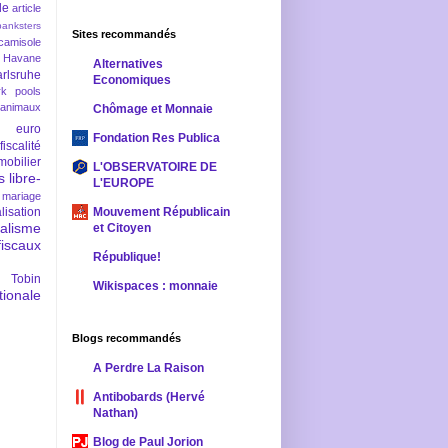
le
article
banksters
Sites recommandés
camisole
 Havane
Alternatives
rlsruhe
Economiques
rk pools
 animaux
Chômage et Monnaie
euro
Fondation Res Publica
fiscalité
mobilier
L'OBSERVATOIRE DE
s
libre-
L'EUROPE
mariage
lisation
Mouvement Républicain
ralisme
et Citoyen
scaux
République!
 Tobin
Wikispaces : monnaie
ionale
Blogs recommandés
A Perdre La Raison
Antibobards (Hervé
Nathan)
Blog de Paul Jorion