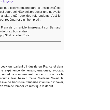
012 à 12:32
ue tous cela va encore durer 5 ans le système
c'est pourquoi NDA doit proposer une nouvelle
ut a plat plutôt que des referendums c'est le
r redémarrer d'un bon pied .
s Français un article intéressant sur Bernard
e doigt au bon endroit
cle.php3?id_article=3142
 ceux qui parlent d'industrie en France et dans
e expérience de terrain, énarques, avocats,
outent et ne comprennent pas ceux qui ont cette
sourds. Pas besoin d'être Madame Soleil, la
ive de l'industrie française infoutue d'innover,
n train de tomber, ce n'est que le début...