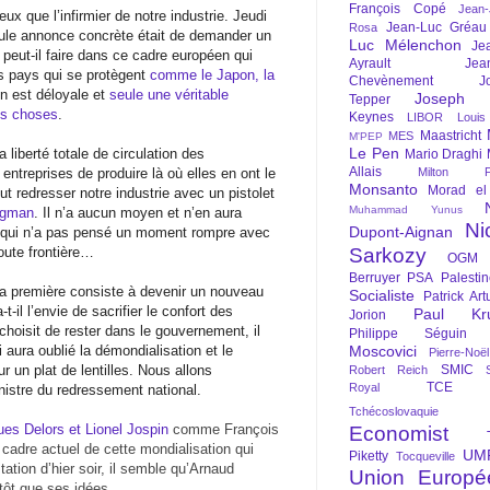
François Copé
Jean
x que l’infirmier de notre industrie. Jeudi
Jean-Luc Gréau
Rosa
seule annonce concrète était de demander un
Luc Mélenchon
Je
e peut-il faire dans ce cadre européen qui
Ayrault
Jea
s pays qui se protègent
comme le Japon, la
Chevènement
J
n est déloyale et
seule une véritable
Joseph St
Tepper
les choses
.
Keynes
LIBOR
Louis
Maastricht
MES
M'PEP
Le Pen
 liberté totale de circulation des
Mario Draghi
Allais
treprises de produire là où elles en ont le
Milton Fr
Monsanto
Morad el
t redresser notre industrie avec un pistolet
Muhammad Yunus
rugman
. Il n’a aucun moyen et n’en aura
Ni
Dupont-Aignan
qui n’a pas pensé un moment rompre avec
toute frontière…
Sarkozy
OGM
Berruyer
PSA
Palesti
a première consiste à devenir un nouveau
Socialiste
Patrick Art
il l’envie de sacrifier le confort des
Paul Kr
Jorion
choisit de rester dans le gouvernement, il
Philippe Séguin
 aura oublié la démondialisation et le
Moscovici
Pierre-Noë
r un plat de lentilles. Nous allons
SMIC
Robert Reich
TCE
Royal
inistre du redressement national.
Tchécoslovaquie
ues Delors et Lionel Jospin
comme François
Economist
 cadre actuel de cette mondialisation qui
UM
Piketty
Tocqueville
ation d’hier soir, il semble qu’Arnaud
Union Europé
tôt que ses idées.