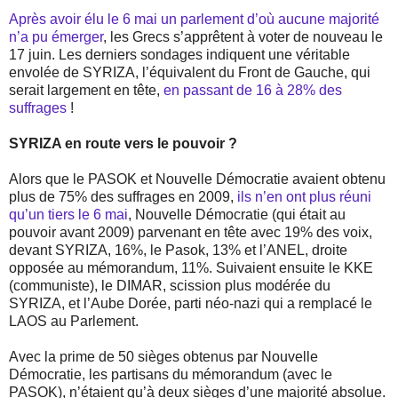
Après avoir élu le 6 mai un parlement d’où aucune majorité
n’a pu émerger
, les Grecs s’apprêtent à voter de nouveau le
17 juin. Les derniers sondages indiquent une véritable
envolée de SYRIZA, l’équivalent du Front de Gauche, qui
serait largement en tête,
en passant de 16 à 28% des
suffrages
!
SYRIZA en route vers le pouvoir ?
Alors que le PASOK et Nouvelle Démocratie avaient obtenu
plus de 75% des suffrages en 2009,
ils n’en ont plus réuni
qu’un tiers le 6 mai
, Nouvelle Démocratie (qui était au
pouvoir avant 2009) parvenant en tête avec 19% des voix,
devant SYRIZA, 16%, le Pasok, 13% et l’ANEL, droite
opposée au mémorandum, 11%. Suivaient ensuite le KKE
(communiste), le DIMAR, scission plus modérée du
SYRIZA, et l’Aube Dorée, parti néo-nazi qui a remplacé le
LAOS au Parlement.
Avec la prime de 50 sièges obtenus par Nouvelle
Démocratie, les partisans du mémorandum (avec le
PASOK), n’étaient qu’à deux sièges d’une majorité absolue.