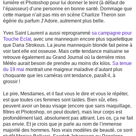
lumière et Photoshop pour lui donner le teint (à défaut de
l’épaisseur) d’une personne en bonne santé. Dommage que
cette marque n’ait pas mis en scène Charlize Theron son
égérie du parfum J’Adore, autrement plus belle.
Yves Saint Laurent a aussi reprogrammé
sa campagne pour
Touche Eclat
, avec une mannequin encore plus squelettique
que Daria Strokous. La jeune mannequin blonde fait peine à
voir tant elle est osseuse. Mais cette tendance malsaine se
retrouve également au Grand Journal où la dernière miss
Météo aurait besoin de prendre au moins dix kilos.
Sa tenue
du 19 mai
montrait une maigreur maladive d’autant plus
choquante que les caméras ont tendance, paraît-il, à
grossir !
Le pire, Mesdames, et il faut vous le dire et vous le répéter,
est que toutes ces femmes sont laides. Bien sûr, elles
peuvent avoir un beau visage (encore que sans maquillage,
filtres et Photoshop, on peut douter), mais leur corps est
profondément laid, absolument pas attirant. Les os, ça ne fait
pas envie. Et je crois que je parle au nom de l’immense
majorité des hommes. Nos vrais modèles de beauté, ce sont