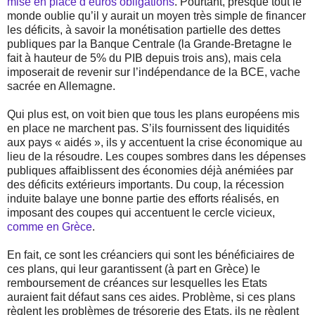
mise en place d’euros obligations
. Pourtant, presque tout le
monde oublie qu’il y aurait un moyen très simple de financer
les déficits, à savoir la monétisation partielle des dettes
publiques par la Banque Centrale (la Grande-Bretagne le
fait à hauteur de 5% du PIB depuis trois ans), mais cela
imposerait de revenir sur l’indépendance de la BCE, vache
sacrée en Allemagne.
Qui plus est, on voit bien que tous les plans européens mis
en place ne marchent pas. S’ils fournissent des liquidités
aux pays « aidés », ils y accentuent la crise économique au
lieu de la résoudre. Les coupes sombres dans les dépenses
publiques affaiblissent des économies déjà anémiées par
des déficits extérieurs importants. Du coup, la récession
induite balaye une bonne partie des efforts réalisés, en
imposant des coupes qui accentuent le cercle vicieux,
comme en Grèce
.
En fait, ce sont les créanciers qui sont les bénéficiaires de
ces plans, qui leur garantissent (à part en Grèce) le
remboursement de créances sur lesquelles les Etats
auraient fait défaut sans ces aides. Problème, si ces plans
règlent les problèmes de trésorerie des Etats, ils ne règlent