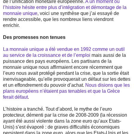
de l’unification monétaire européenne.
A un moment où
l’histoire hésite entre plus d’intégration et démontage de la
monnaie unique
, voici une synthèse que j’ai essayé de
rendre accessible, que les nombreux liens viendront
enrichir.
Des promesses non tenues
La monnaie unique a été vendue en 1992 comme un outil
au service de la croissance et de l’emploi
mais aussi de la
puissance des pays européens. Les partisans de la
monnaie unique nous affirmaient encore récemment que
l’euro nous avait protégé pendant la crise, que la sortie était
inenvisageable, qu’elle provoquerait un défaut sur les dettes
et un effondrement du pouvoir d’achat.
Nous disions que les
plans européens n’étaient pas tenables et que la Grèce
ferait défaut
.
L’histoire a tranché. Tout d’abord, le mythe de l’euro
protecteur, démenti par la crise de 2008-2009 (la récession
ayant été aussi violente dans la zone euro qu’aux Etats-
Unis) s’est évaporé : de graves difficultés économiques
persistent dans la zone euro, alors que les Etats-Unis et les