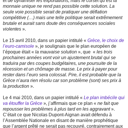
et de dynamiser les exportations, mais le corset qu’est la
monnaie unique ne rend pas possible cette solution. La
seule voie possible serait de pratiquer une déflation
compétitive (…) mais une telle politique serait extrêmement
brutale et aurait sans doute des conséquences sociales
violentes
».
Le 15 avril 2010, dans un papier intitulé «
Grèce, le choix de
l’euro-camisole
», je soulignais que le plan européen de
l’époque était «
la mauvaise solution
», que
«
les trois
prochaines années vont voir un ajustement brutal qui se
traduira par des coupes budgétaires, une poursuite de la
récession et un chômage de masse. Le prix à payer pour
rester dans l’euro sera colossal. Pire, il est probable que la
Grèce n’aura rien résolu car son problème (sont) ses prix à
la production
».
Le 4 mai 2010, dans un papier intitulé «
Le plan imbécile qui
va étouffer la Grèce
», j’affirmais que ce plan «
ne fait que
repousser les problèmes à plus tard en les aggravant
».
C’était ce que Nicolas Dupont-Aignan avait défendu à
l’Assemblée Nationale en disant de manière prophétique
que l’argent prêté ne serait pas recouvré, contrairement aux