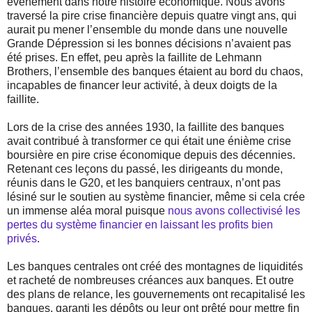
événement dans notre histoire économique. Nous avons
traversé la pire crise financière depuis quatre vingt ans, qui
aurait pu mener l’ensemble du monde dans une nouvelle
Grande Dépression si les bonnes décisions n’avaient pas
été prises. En effet, peu après la faillite de Lehmann
Brothers, l’ensemble des banques étaient au bord du chaos,
incapables de financer leur activité, à deux doigts de la
faillite.
Lors de la crise des années 1930, la faillite des banques
avait contribué à transformer ce qui était une énième crise
boursière en pire crise économique depuis des décennies.
Retenant ces leçons du passé, les dirigeants du monde,
réunis dans le G20, et les banquiers centraux, n’ont pas
lésiné sur le soutien au système financier, même si cela crée
un immense aléa moral puisque
nous avons collectivisé les
pertes du système financier en laissant les profits bien
privés
.
Les banques centrales ont créé des montagnes de liquidités
et racheté de nombreuses créances aux banques. Et outre
des plans de relance, les gouvernements ont recapitalisé les
banques, garanti les dépôts ou leur ont prêté pour mettre fin