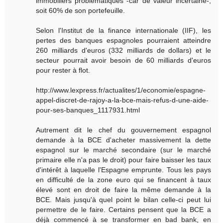
immobiliers problématiques -car de valeur incertaine-,
soit 60% de son portefeuille.
Selon l'Institut de la finance internationale (IIF), les
pertes des banques espagnoles pourraient atteindre
260 milliards d'euros (332 milliards de dollars) et le
secteur pourrait avoir besoin de 60 milliards d'euros
pour rester à flot.
http://www.lexpress.fr/actualites/1/economie/espagne-
appel-discret-de-rajoy-a-la-bce-mais-refus-d-une-aide-
pour-ses-banques_1117931.html
Autrement dit le chef du gouvernement espagnol
demande à la BCE d'acheter massivement la dette
espagnol sur le marché secondaire (sur le marché
primaire elle n'a pas le droit) pour faire baisser les taux
d'intérêt à laquelle l'Espagne emprunte. Tous les pays
en difficulté de la zone euro qui se financent à taux
élevé sont en droit de faire la même demande à la
BCE. Mais jusqu'à quel point le bilan celle-ci peut lui
permettre de le faire. Certains pensent que la BCE a
déjà commencé à se transformer en bad bank, en