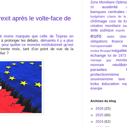
Zone Monétaire Optima
austérité
50
banques centrales
exit après le volte-face de
budgétaire
charte de la
chômage
cour de Ka
création monétaire
da
dette publique
esprits
euro
nt moins marquée que celle de Tsipras en
euro cher
à prolonger les débats,
démarrés il y a plus
obligations
finance
e pour quitter ce monstre institutionnel qu’est
im
homoparentalité
 trente mois, tant d’un point de vue de la
inégalité
institut Bruegel
fier ?
échange
loi de 1973
mondia
mariage gay
néolibé
monnaie
parasites fi
protectionnisme
souverainisme
taxe
éducation nat
troïka
énergie
Archives du blog
►
2026
(25)
►
2025
(66)
►
2024
(62)