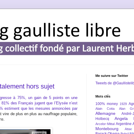
Me suivre sur Twitter
Tweets de @Gaullisteli
talement hors sujet
Mots clés
rogresse à 75%, un gain de 5 points en une
l
81% des Français jugent que l’Elysée n’est
100% money
Agr
1929
6% estiment que les mesures annoncées par
Alain Cotta
Alan Gr
Allemagne
t vire de plus en plus au nauffrage populaire,
André-
Angela 
Holbecq
ns.
Argentine
Arcelor-Mittal
Montebourg
Attac
Barack Obama
Brésil
Bâl