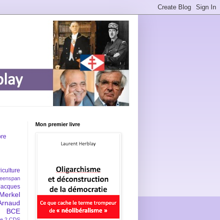
Mon premier livre
bre
iculture
eenspan
Jacques
Merkel
Arnaud
BCE
e 2
CDS