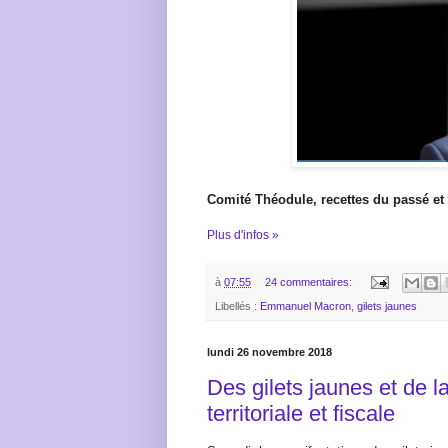
Comité Théodule, recettes du passé et 
Plus d'infos »
à
07:55
24 commentaires:
Libellés :
Emmanuel Macron
,
gilets jaunes
lundi 26 novembre 2018
Des gilets jaunes et de la
territoriale et fiscale