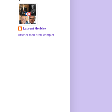
Laurent Herblay
Afficher mon profil complet