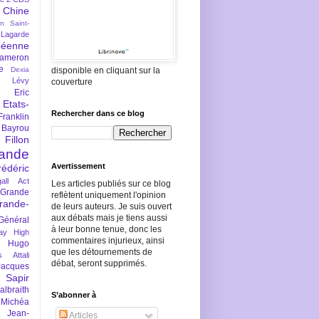
Chine
an Saint-
Lagarde
péenne
ameron
e
Dexia
disponible en cliquant sur la
 Lévy
couverture
Eric
Etats-
Rechercher dans ce blog
Franklin
 Bayrou
llon
lande
Avertissement
rédéric
all Act
Les articles publiés sur ce blog
Grande
reflètent uniquement l'opinion
rande-
de leurs auteurs. Je suis ouvert
aux débats mais je tiens aussi
Général
à leur bonne tenue, donc les
ay
High
commentaires injurieux, ainsi
Hugo
que les détournements de
s Attali
débat, seront supprimés.
Jacques
 Sapir
braith
S’abonner à
 Michéa
Jean-
Articles