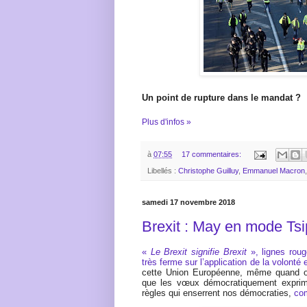
Un point de rupture dans le mandat ?
Plus d'infos »
à
07:55
17 commentaires:
Libellés :
Christophe Guilluy
,
Emmanuel Macron
samedi 17 novembre 2018
Brexit : May en mode Tsi
«
Le Brexit signifie Brexit
», lignes rou
très ferme sur l’application de la volonté
cette Union Européenne, même quand on 
que les vœux démocratiquement exprim
règles qui enserrent nos démocraties,
co