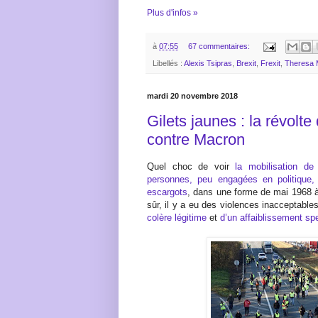
Plus d'infos »
à
07:55
67 commentaires:
Libellés :
Alexis Tsipras
,
Brexit
,
Frexit
,
Theresa 
mardi 20 novembre 2018
Gilets jaunes : la révolt
contre Macron
Quel choc de voir
la mobilisation d
personnes, peu engagées en politique, 
escargots
, dans une forme de mai 1968 à 
sûr, il y a eu des violences inacceptabl
colère légitime
et
d’un affaiblissement sp