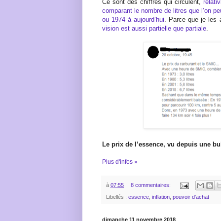
Ce sont des chiffres qui circulent,
relati
comparant le nombre de litres que l’on p
ou 1974 à aujourd’hui
. Parce que je les 
vision est aussi partielle que partiale
.
Le prix de l’essence, vu depuis une bu
Plus d'infos »
à
07:55
8 commentaires:
Libellés :
essence
,
inflation
,
pouvoir d'achat
dimanche 11 novembre 2018