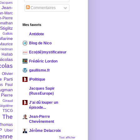
-Jacques
Jean-
Commentaires
an-Marc
n-Pierre
onathan
Mes favoris
iglitz
 Gallois
Antidote
Marine
Blog de Nico
Maurice
iedman
Eco(dé)mystificateur
 Hallab
Nicolas
Frédéric Lordon
colas
gaullisme.fr
Olivier
Parti
ne
iPolitique
us
Paul
Jacques Sapir
ugman
(RussEurope)
Pierre
l Giraud
J'ai dû louper un
Ségolène
épisode...
TSCG
The
Jean-Pierre
Chevènement
Thomas
P
Uber
Jérôme Delacroix
enne
Tout afficher