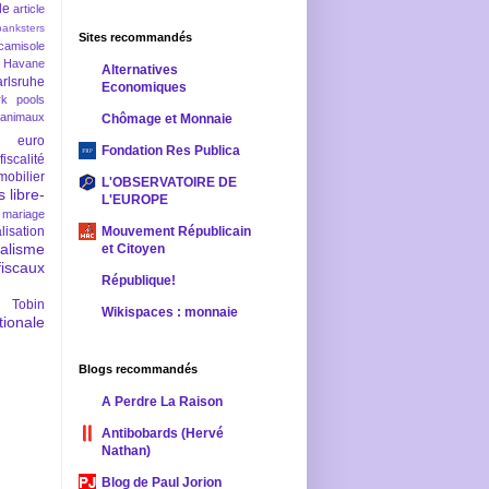
le
article
banksters
Sites recommandés
camisole
 Havane
Alternatives
rlsruhe
Economiques
rk pools
 animaux
Chômage et Monnaie
euro
Fondation Res Publica
fiscalité
mobilier
L'OBSERVATOIRE DE
s
libre-
L'EUROPE
mariage
lisation
Mouvement Républicain
ralisme
et Citoyen
scaux
République!
 Tobin
Wikispaces : monnaie
ionale
Blogs recommandés
A Perdre La Raison
Antibobards (Hervé
Nathan)
Blog de Paul Jorion