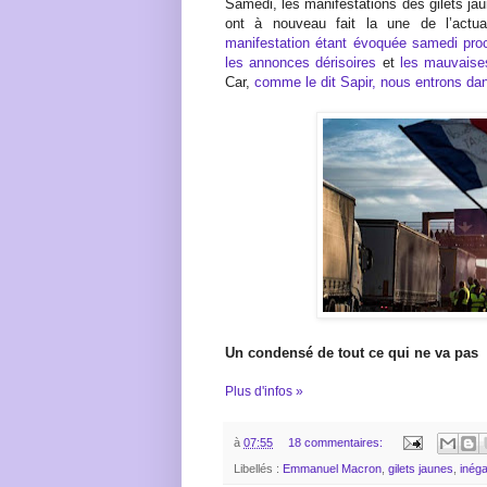
Samedi, les manifestations des gilets ja
ont à nouveau fait la une de l’actu
manifestation étant évoquée samedi pro
les annonces dérisoires
et
les mauvaise
Car,
comme le dit Sapir, nous entrons dans
Un condensé de tout ce qui ne va pas
Plus d'infos »
à
07:55
18 commentaires:
Libellés :
Emmanuel Macron
,
gilets jaunes
,
inéga