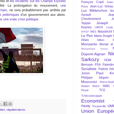
unes et
les incidents sur les Champs Elysées
François Copé
Jean
alité. La prolongation du mouvement,
une
Jean-Luc Gréau
Rosa
chain
, ne sera probablement pas arrêtée par
Luc Mélenchon
Je
s polémiques
d’un gouvernement aux abois.
Ayrault
Jea
Chevènement
J
 une vraie crise politique
.
Joseph St
Tepper
Keynes
LIBOR
Louis
Maastricht
MES
M'PEP
Le Pen
Mario Draghi
Allais
Milton Fr
Monsanto
Morad el
Muhammad Yunus
Ni
Dupont-Aignan
Sarkozy
OGM
Berruyer
PSA
Palesti
Socialiste
Patrick Art
Paul Kr
Jorion
Philippe Séguin
Moscovici
Pierre-Noë
SMIC
Robert Reich
TCE
Royal
Tchécoslovaquie
Economist
UM
Piketty
Tocqueville
lités
,
oligolibéralisme
Union Europé