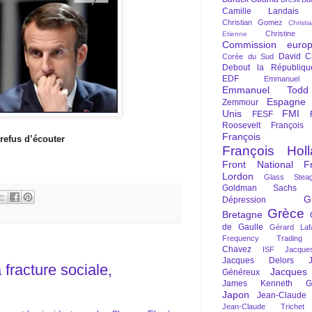
Camille Landais
Christian Gomez
Christi
Christine 
Etienne
Commission euro
David C
Corée du Sud
Debout la Républiqu
EDF
Emmanuel
Emmanuel Todd
Espagne
Zemmour
Unis
FMI
FESF
Roosevelt
François
François Fi
refus d’écouter
François Hol
Front National
F
Lordon
Glass Steag
Goldman Sachs
G
Dépression
Grèce
Bretagne
de Gaulle
Gérard Laf
Frequency Trading
Chavez
ISF
Jacque
Jacques Delors
 fracture sociale,
Jacques
Généreux
James Kenneth Gal
Japon
Jean-Claude
Jean-Claude Trichet