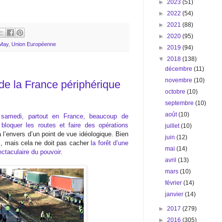
►
2023
(51)
►
2022
(54)
►
2021
(88)
►
2020
(95)
May
,
Union Européenne
►
2019
(94)
▼
2018
(138)
décembre
(11)
novembre
(10)
e de la France périphérique
octobre
(10)
septembre
(10)
août
(10)
e samedi, partout en France, beaucoup de
bloquer les routes et faire des opérations
juillet
(10)
l’envers d’un point de vue idéologique. Bien
juin
(12)
es, mais cela ne doit pas cacher
la forêt d’une
mai
(14)
ectaculaire du pouvoir
.
avril
(13)
mars
(10)
février
(14)
janvier
(14)
►
2017
(279)
►
2016
(305)