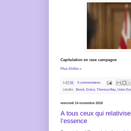
Capitulation en rase campagne
Plus d'infos »
à
07:55
6 commentaires:
Libellés :
Brexit
,
Grèce
,
Theresa May
,
Union Eu
mercredi 14 novembre 2018
A tous ceux qui relativis
l’essence