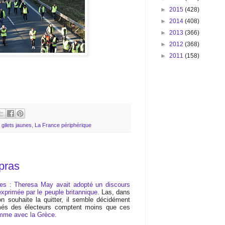
►
2015
(428)
►
2014
(408)
►
2013
(366)
►
2012
(368)
►
2011
(158)
,
gilets jaunes
,
La France périphérique
pras
ges : Theresa May avait adopté un discours
 exprimée par le peuple britannique
. Las, dans
souhaite la quitter, il semble décidément
és des électeurs comptent moins que ces
mme avec la Grèce
.