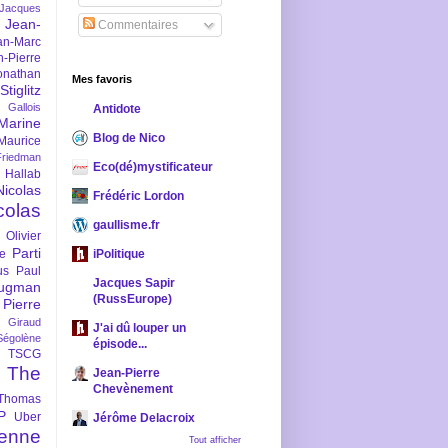
-Jacques
Jean-
Commentaires
an-Marc
n-Pierre
onathan
Mes favoris
iglitz
 Gallois
Antidote
Marine
Blog de Nico
Maurice
iedman
Eco(dé)mystificateur
 Hallab
Nicolas
Frédéric Lordon
colas
gaullisme.fr
Olivier
Parti
ne
iPolitique
us
Paul
Jacques Sapir
ugman
(RussEurope)
Pierre
l Giraud
J'ai dû louper un
Ségolène
épisode...
TSCG
The
Jean-Pierre
Chevènement
Thomas
P
Uber
Jérôme Delacroix
enne
Tout afficher