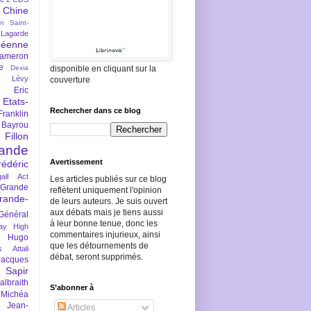
Chine
an Saint-
Lagarde
péenne
ameron
e
Dexia
disponible en cliquant sur la
 Lévy
couverture
Eric
Etats-
Rechercher dans ce blog
Franklin
 Bayrou
llon
lande
Avertissement
rédéric
all Act
Les articles publiés sur ce blog
Grande
reflètent uniquement l'opinion
rande-
de leurs auteurs. Je suis ouvert
aux débats mais je tiens aussi
Général
à leur bonne tenue, donc les
ay
High
commentaires injurieux, ainsi
Hugo
que les détournements de
s Attali
débat, seront supprimés.
Jacques
 Sapir
braith
S’abonner à
 Michéa
Jean-
Articles