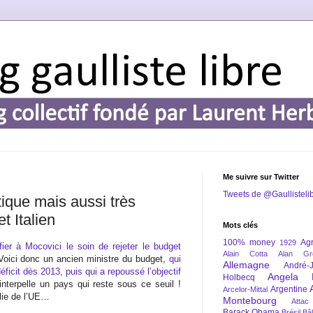
Me suivre sur Twitter
Tweets de @Gaullisteli
tique mais aussi très
t Italien
Mots clés
100% money
Agr
1929
fier à Mocovici le soin de rejeter le budget
Alain Cotta
Alan Gr
Voici donc un ancien ministre du budget,
qui
Allemagne
André-
ficit dès 2013, puis qui a repoussé l’objectif
Angela 
Holbecq
 interpelle un pays qui reste sous ce seuil !
Argentine
Arcelor-Mittal
olie de l’UE…
Montebourg
Attac
Barack Obama
Brésil
Bâl