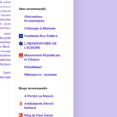
le
article
banksters
Sites recommandés
camisole
 Havane
Alternatives
rlsruhe
Economiques
rk pools
 animaux
Chômage et Monnaie
euro
Fondation Res Publica
fiscalité
mobilier
L'OBSERVATOIRE DE
s
libre-
L'EUROPE
mariage
lisation
Mouvement Républicain
ralisme
et Citoyen
scaux
République!
 Tobin
Wikispaces : monnaie
ionale
Blogs recommandés
A Perdre La Raison
Antibobards (Hervé
Nathan)
Blog de Paul Jorion