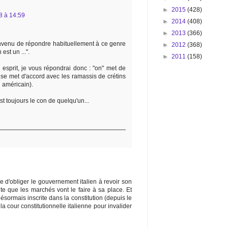
►
2015
(428)
8 à 14:59
►
2014
(408)
►
2013
(366)
onvenu de répondre habituellement à ce genre
►
2012
(368)
est un ...".
►
2011
(158)
esprit, je vous répondrai donc : "on" met de
" se met d'accord avec les ramassis de crétins
n américain).
t toujours le con de quelqu'un...
d'obliger le gouvernement italien à revoir son
e que les marchés vont le faire à sa place. Et
ésormais inscrite dans la constitution (depuis le
a cour constitutionnelle italienne pour invalider