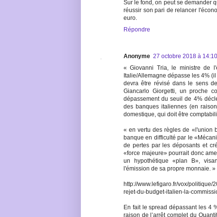
Sur le fond, on peut se demander 
réussir son pari de relancer l'écon
euro.
Répondre
Anonyme
27 octobre 2018 à 14:1
« Giovanni Tria, le ministre de l
Italie/Allemagne dépasse les 4% (il
devra être révisé dans le sens 
Giancarlo Giorgetti, un proche co
dépassement du seuil de 4% décle
des banques italiennes (en raison 
domestique, qui doit être comptabil
« en vertu des règles de «l'union 
banque en difficulté par le «Mécan
de pertes par les déposants et c
«force majeure» pourrait donc amen
un hypothétique «plan B», visan
l'émission de sa propre monnaie. »
http://www.lefigaro.fr/vox/politi
rejet-du-budget-italien-la-commis
En fait le spread dépassant les 4 
raison de l’arrêt complet du Quanti