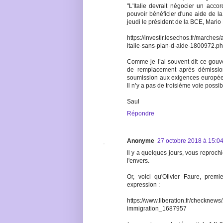
"L'Italie devrait négocier un acc
pouvoir bénéficier d'une aide de 
jeudi le président de la BCE, Mario
https://investir.lesechos.fr/marches
italie-sans-plan-d-aide-1800972.p
Comme je l’ai souvent dit ce gou
de remplacement après démission
soumission aux exigences européenne
Il n’y a pas de troisième voie possib
Saul
Répondre
Anonyme
27 octobre 2018 à 15:0
Il y a quelques jours, vous reproch
l'envers.
Or, voici qu'Olivier Faure, premi
expression :
https://www.liberation.fr/checknews/
immigration_1687957