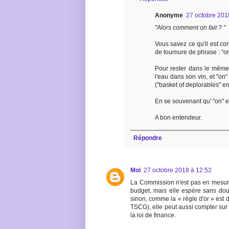
Anonyme
27 octobre 201
"Alors comment on fait ? "
Vous savez ce qu'il est c
de tournure de phrase : "on 
Pour rester dans le même 
l'eau dans son vin, et "on
("basket of deplorables" e
En se souvenant qu' "on" es
A bon entendeur.
Répondre
Moi
27 octobre 2018 à 12:52
La Commission n'est pas en mesure 
budget, mais elle espère sans dout
sinon, comme la « règle d'or » est d
TSCG), elle peut aussi compter sur l
la loi de finance.