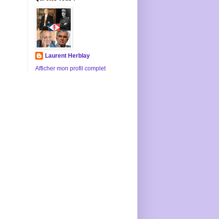
Laurent Herblay
Afficher mon profil complet