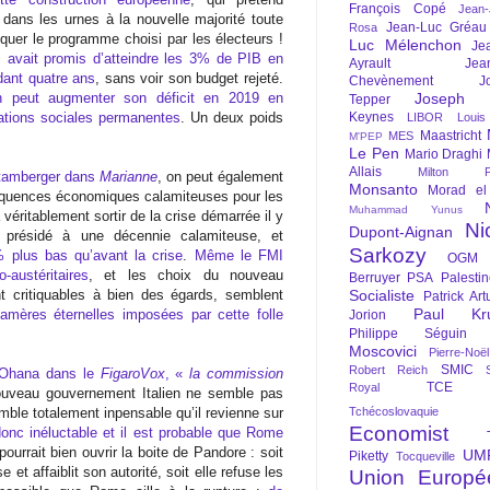
François Copé
Jean
 dans les urnes à la nouvelle majorité toute
Jean-Luc Gréau
Rosa
pliquer le programme choisi par les électeurs !
Luc Mélenchon
Je
i avait promis d’atteindre les 3% de PIB en
Ayrault
Jea
dant quatre ans
, sans voir son budget rejeté.
Chevènement
J
 peut augmenter son déficit en 2019 en
Joseph St
Tepper
ations sociales permanentes
. Un deux poids
Keynes
LIBOR
Louis
Maastricht
MES
M'PEP
Le Pen
Mario Draghi
Allais
Milton Fr
tamberger dans
Marianne
, on peut également
Monsanto
Morad el
équences économiques calamiteuses pour les
Muhammad Yunus
véritablement sortir de la crise démarrée il y
Ni
Dupont-Aignan
 présidé à une décennie calamiteuse, et
Sarkozy
% plus bas qu’avant la crise
.
Même le FMI
OGM
austéritaires
, et les choix du nouveau
Berruyer
PSA
Palesti
t critiquables à bien des égards, semblent
Socialiste
Patrick Art
Paul Kr
amères éternelles imposées par cette folle
Jorion
Philippe Séguin
Moscovici
Pierre-Noë
SMIC
Robert Reich
 Ohana dans le
FigaroVox
, «
la commission
TCE
Royal
nouveau gouvernement Italien ne semble pas
semble totalement inpensable qu’il revienne sur
Tchécoslovaquie
Economist
onc inéluctable et il est probable que Rome
urrait bien ouvrir la boite de Pandore : soit
UM
Piketty
Tocqueville
e et affaiblit son autorité, soit elle refuse les
Union Europé