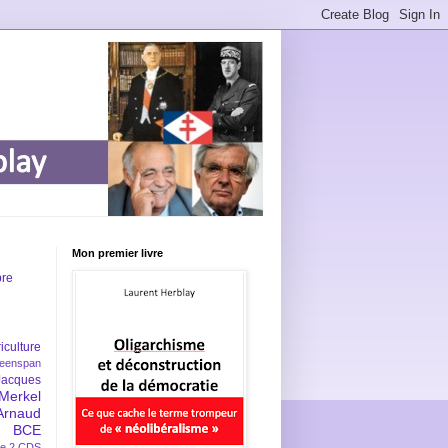
Mon premier livre
bre
iculture
eenspan
Jacques
Merkel
Arnaud
BCE
e 2
CDS