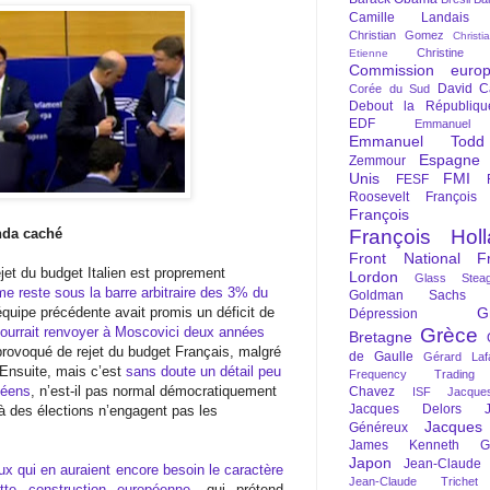
Camille Landais
Christian Gomez
Christi
Christine 
Etienne
Commission euro
David C
Corée du Sud
Debout la Républiqu
EDF
Emmanuel
Emmanuel Todd
Espagne
Zemmour
Unis
FMI
FESF
Roosevelt
François
François Fi
enda caché
François Hol
Front National
F
ejet du budget Italien est proprement
Lordon
Glass Steag
e reste sous la barre arbitraire des 3% du
Goldman Sachs
’équipe précédente avait promis un déficit de
G
Dépression
ourrait renvoyer à Moscovici deux années
Grèce
Bretagne
 provoqué de rejet du budget Français, malgré
de Gaulle
Gérard Laf
Ensuite, mais c’est
sans doute un détail peu
Frequency Trading
péens
, n’est-il pas normal démocratiquement
Chavez
ISF
Jacque
Jacques Delors
à des élections n’engagent pas les
Jacques
Généreux
James Kenneth Gal
Japon
Jean-Claude
x qui en auraient encore besoin le caractère
Jean-Claude Trichet
tte construction européenne
, qui prétend