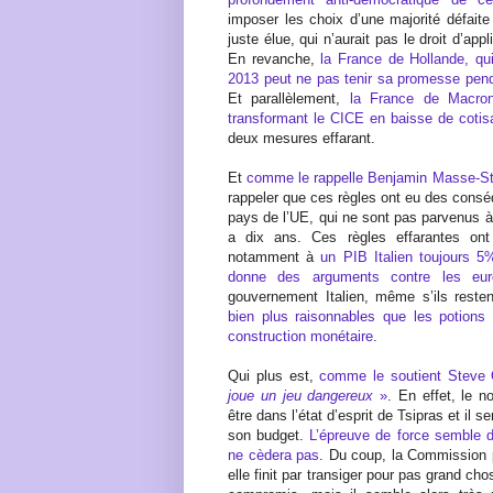
imposer les choix d’une majorité défaite
juste élue, qui n’aurait pas le droit d’ap
En revanche,
la France de Hollande, qu
2013 peut ne pas tenir sa promesse pen
Et parallèlement,
la France de Macron
transformant le CICE en baisse de cotis
deux mesures effarant.
Et
comme le rappelle Benjamin Masse-S
rappeler que ces règles ont eu des cons
pays de l’UE, qui ne sont pas parvenus à 
a dix ans. Ces règles effarantes ont
notamment à
un PIB Italien toujours 5
donne des arguments contre les euro-
gouvernement Italien, même s’ils resten
bien plus raisonnables que les potions 
construction monétaire
.
Qui plus est,
comme le soutient Steve
joue un jeu dangereux
»
. En effet, le 
être dans l’état d’esprit de Tsipras et il 
son budget.
L’épreuve de force semble d
ne cèdera pas
. Du coup, la Commission po
elle finit par transiger pour pas grand chos