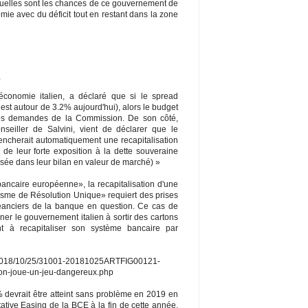
quelles sont les chances de ce gouvernement de
omie avec du déficit tout en restant dans la zone
0
'économie italien, a déclaré que si le spread
 est autour de 3.2% aujourd'hui), alors le budget
des demandes de la Commission. De son côté,
nseiller de Salvini, vient de déclarer que le
ncherait automatiquement une recapitalisation
de leur forte exposition à la dette souveraine
isée dans leur bilan en valeur de marché) »
bancaire européenne», la recapitalisation d'une
isme de Résolution Unique» requiert des prises
réanciers de la banque en question. Ce cas de
er le gouvernement italien à sortir des cartons
t à recapitaliser son système bancaire par
que/2018/10/25/31001-20181025ARTFIG00121-
sion-joue-un-jeu-dangereux.php
% devrait être atteint sans problème en 2019 en
tative Easing de la BCE à la fin de cette année.