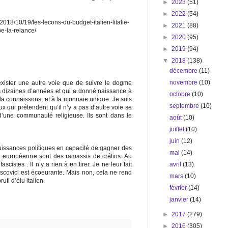
►
2023
(51)
►
2022
(54)
2018/10/19/les-lecons-du-budget-italien-litalie-
►
2021
(88)
e-la-relance/
►
2020
(95)
►
2019
(94)
▼
2018
(138)
décembre
(11)
8
novembre
(10)
 exister une autre voie que de suivre le dogme
rs dizaines d’années et qui a donné naissance à
octobre
(10)
la connaissons, et à la monnaie unique. Je suis
septembre
(10)
x qui prétendent qu’il n’y a pas d’autre voie se
une communauté religieuse. Ils sont dans le
août
(10)
juillet
(10)
juin
(12)
uissances politiques en capacité de gagner des
mai
(14)
on européenne sont des ramassis de crétins. Au
avril
(13)
scistes . Il n’y a rien à en tirer. Je ne leur fait
oscovici est écoeurante. Mais non, cela ne rend
mars
(10)
uti d’élu italien.
février
(14)
janvier
(14)
►
2017
(279)
►
2016
(305)