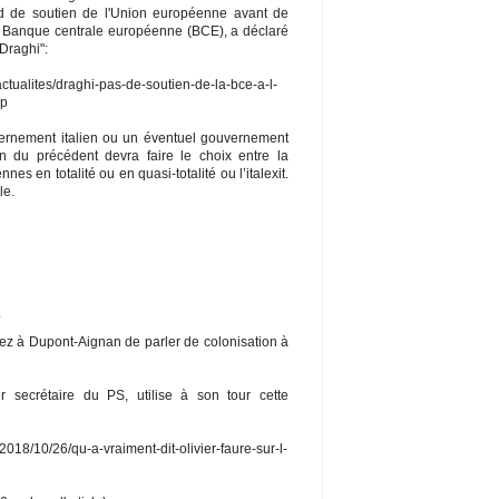
ord de soutien de l'Union européenne avant de
la Banque centrale européenne (BCE), a déclaré
 Draghi":
/actualites/draghi-pas-de-soutien-de-la-bce-a-l-
hp
vernement italien ou un éventuel gouvernement
 du précédent devra faire le choix entre la
s en totalité ou en quasi-totalité ou l’italexit.
le.
4
iez à Dupont-Aignan de parler de colonisation à
er secrétaire du PS, utilise à son tour cette
2018/10/26/qu-a-vraiment-dit-olivier-faure-sur-l-