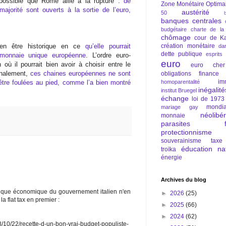
possible que Rome aille à la rupture :
de
Zone Monétaire Optima
orité sont ouverts à la sortie de l’euro,
austérité
50
banques centrales
budgétaire
charte de la
chômage
cour de Ka
bien être historique en ce
qu’elle pourrait
création monétaire
da
dette publique
esprits
 monnaie unique européenne
. L’ordre euro-
euro
 où il pourrait bien avoir à choisir entre le
euro cher
inalement,
ces chaines européennes ne sont
obligations
finance
im
être foulées au pied, comme l’a bien montré
homoparentalité
inégalité
institut Bruegel
échange
loi de 1973
mondia
mariage gay
néolibé
monnaie
parasites fi
protectionnisme
souverainisme
taxe
éducation nat
troïka
énergie
Archives du blog
litique économique du gouvernement italien n'en
►
2026
(25)
a flat tax en premier :
►
2025
(66)
►
2024
(62)
18/10/22/recette-d-un-bon-vrai-budget-populiste-