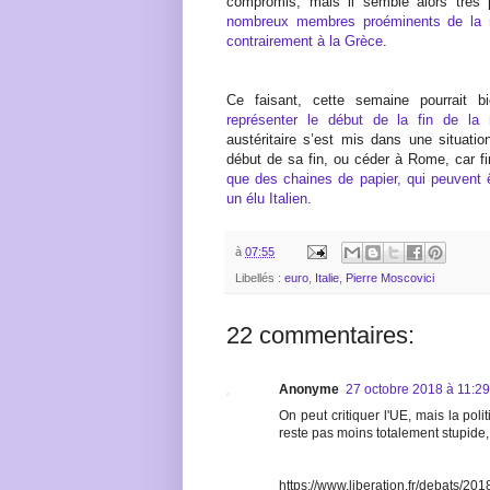
compromis, mais il semble alors très 
nombreux membres proéminents de la maj
contrairement à la Grèce
.
Ce faisant, cette semaine pourrait 
représenter le début de la fin de la
austéritaire s’est mis dans une situation
début de sa fin, ou céder à Rome, car f
que des chaines de papier, qui peuvent 
un élu Italien
.
à
07:55
Libellés :
euro
,
Italie
,
Pierre Moscovici
22 commentaires:
Anonyme
27 octobre 2018 à 11:29
On peut critiquer l'UE, mais la po
reste pas moins totalement stupide, l
https://www.liberation.fr/debats/20