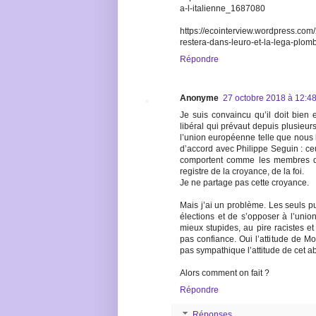
a-l-italienne_1687080
https://ecointerview.wordpress.com/
restera-dans-leuro-et-la-lega-plomb
Répondre
Anonyme
27 octobre 2018 à 12:4
Je suis convaincu qu’il doit bien
libéral qui prévaut depuis plusieu
l’union européenne telle que nous 
d’accord avec Philippe Seguin : ceu
comportent comme les membres d’
registre de la croyance, de la foi.
Je ne partage pas cette croyance.
Mais j’ai un problème. Les seuls p
élections et de s’opposer à l’uni
mieux stupides, au pire racistes et fa
pas confiance. Oui l’attitude de M
pas sympathique l’attitude de cet abr
Alors comment on fait ?
Répondre
Réponses