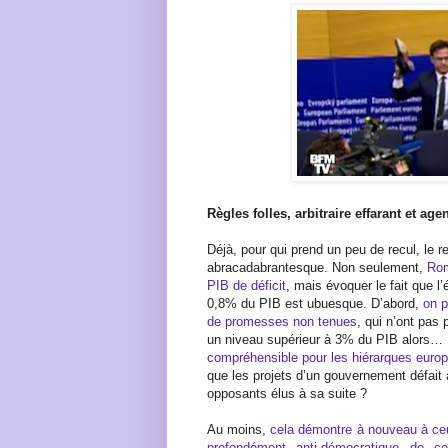
Règles folles, arbitraire effarant et ag
Déjà, pour qui prend un peu de recul, le r
abracadabrantesque. Non seulement,
Rom
PIB de déficit
, mais évoquer le fait que l
0,8% du PIB est ubuesque. D’abord,
on p
de promesses non tenues
, qui n’ont pas
un niveau supérieur à 3% du PIB alors… 
compréhensible pour les hiérarques euro
que les projets d’un gouvernement défait 
opposants élus à sa suite ?
Au moins,
cela démontre à nouveau à ceu
profondément anti-démocratique de ce