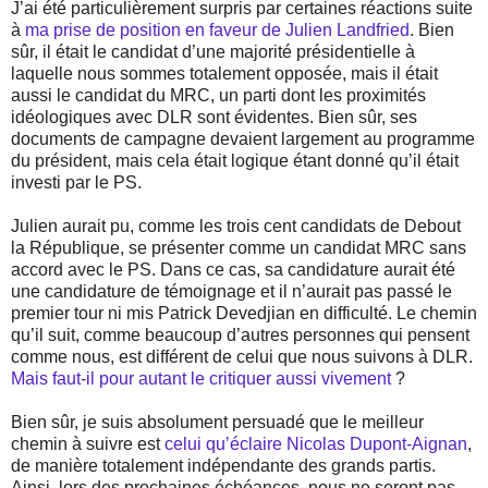
J’ai été particulièrement surpris par certaines réactions suite
à
ma prise de position en faveur de Julien Landfried
. Bien
sûr, il était le candidat d’une majorité présidentielle à
laquelle nous sommes totalement opposée, mais il était
aussi le candidat du MRC, un parti dont les proximités
idéologiques avec DLR sont évidentes. Bien sûr, ses
documents de campagne devaient largement au programme
du président, mais cela était logique étant donné qu’il était
investi par le PS.
Julien aurait pu, comme les trois cent candidats de Debout
la République, se présenter comme un candidat MRC sans
accord avec le PS. Dans ce cas, sa candidature aurait été
une candidature de témoignage et il n’aurait pas passé le
premier tour ni mis Patrick Devedjian en difficulté. Le chemin
qu’il suit, comme beaucoup d’autres personnes qui pensent
comme nous, est différent de celui que nous suivons à DLR.
Mais faut-il pour autant le critiquer aussi vivement
?
Bien sûr, je suis absolument persuadé que le meilleur
chemin à suivre est
celui qu’éclaire Nicolas Dupont-Aignan
,
de manière totalement indépendante des grands partis.
Ainsi, lors des prochaines échéances, nous ne seront pas