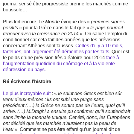
journal sensé être progressiste prenne les marchés comme
boussole…
Plus fort encore, Le
Monde
évoque des «
premiers signes
positifs
» pour la Grèce dans le fait que «
le pays pourrait
renouer avec la croissance en 2014
». On salue l’emploi du
conditionnel car cela fait des années que les prévisions
concernant Athènes sont fausses.
Celles d’il y a 10 mois,
farfelues
,
ont largement été démenties par les faits
. Quel est
le poids d’une prévision très aléatoire pour 2014
face à
l’augmentation quotidien du chômage et à la violente
dépression du pays
.
Ré-écrivons l’histoire
Le plus incroyable suit
: «
le salut des Grecs est bien sûr
venu d’eux-mêmes : ils ont subi une purge sans
précédent (….) la Grèce ne sortira pas de l’euro, quoi qu’il
arrive. (…) M.Draghi a ensuite pu confirmer qu’il soutiendrait
sans limite la monnaie unique. Cet été, donc, les Européens
ont décidé que les marchés n’auraient pas la peau de
l’eau
». Comment ne pas être effaré qu’un journal dit de