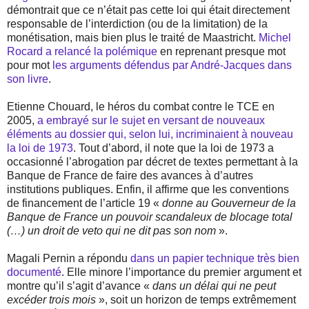
démontrait que ce n’était pas cette loi qui était directement
responsable de l’interdiction (ou de la limitation) de la
monétisation, mais bien plus le traité de Maastricht.
Michel
Rocard a relancé la polémique
en reprenant presque mot
pour mot
les arguments défendus par André-Jacques dans
son livre
.
Etienne Chouard, le héros du combat contre le TCE en
2005,
a embrayé sur le sujet en versant de nouveaux
éléments au dossier qui, selon lui, incriminaient à nouveau
la loi de 1973
. Tout d’abord, il note que la loi de 1973 a
occasionné l’abrogation par décret de textes permettant à la
Banque de France de faire des avances à d’autres
institutions publiques. Enfin, il affirme que les conventions
de financement de l’article 19 «
donne au Gouverneur de la
Banque de France un pouvoir scandaleux de blocage total
(…) un droit de veto qui ne dit pas son nom
».
Magali Pernin a répondu
dans un papier technique très bien
documenté
. Elle minore l’importance du premier argument et
montre qu’il s’agit d’avance «
dans un délai qui ne peut
excéder trois mois
», soit un horizon de temps extrêmement