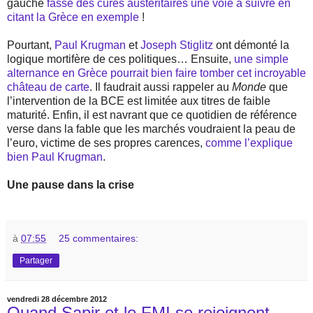
gauche
fasse des cures austéritaires une voie à suivre en
citant la Grèce en exemple
!
Pourtant,
Paul Krugman
et
Joseph Stiglitz
ont démonté la
logique mortifère de ces politiques… Ensuite,
une simple
alternance en Grèce pourrait bien faire tomber cet incroyable
château de carte
. Il faudrait aussi rappeler au
Monde
que
l’intervention de la BCE est limitée aux titres de faible
maturité. Enfin, il est navrant que ce quotidien de référence
verse dans la fable que les marchés voudraient la peau de
l’euro, victime de ses propres carences,
comme l’explique
bien Paul Krugman
.
Une pause dans la crise
à
07:55
25 commentaires:
Partager
vendredi 28 décembre 2012
Quand Sapir et le FMI se rejoignent