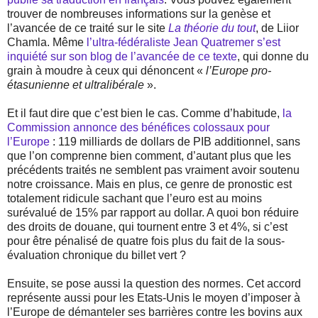
trouver de nombreuses informations sur la genèse et
l’avancée de ce traité sur le site
La théorie du tout
, de Liior
Chamla. Même
l’ultra-fédéraliste Jean Quatremer s’est
inquiété sur son blog de l’avancée de ce texte
, qui donne du
grain à moudre à ceux qui dénoncent «
l’Europe pro-
étasunienne et ultralibérale
».
Et il faut dire que c’est bien le cas. Comme d’habitude,
la
Commission annonce des bénéfices colossaux pour
l’Europe
: 119 milliards de dollars de PIB additionnel, sans
que l’on comprenne bien comment, d’autant plus que les
précédents traités ne semblent pas vraiment avoir soutenu
notre croissance. Mais en plus, ce genre de pronostic est
totalement ridicule sachant que l’euro est au moins
surévalué de 15% par rapport au dollar. A quoi bon réduire
des droits de douane, qui tournent entre 3 et 4%, si c’est
pour être pénalisé de quatre fois plus du fait de la sous-
évaluation chronique du billet vert ?
Ensuite, se pose aussi la question des normes. Cet accord
représente aussi pour les Etats-Unis le moyen d’imposer à
l’Europe de démanteler ses barrières contre les bovins aux