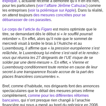
expliqué
. L’actualité récente a démontré qu’il n’en est rien,
pour les particuliers (
voir l’affaire Jérôme Cahuzac
) comme
les entreprises (
voir la polémique sur Apple
). Dans la réalité,
on attend toujours
des mesures concrètes pour se
débarrasser de ces parasites
.
Le corps de l’article du
Figaro
est moins optimiste que le
titre, se demandant dès le début si «
le soufflé pourrait
retomber
». En effet, alors qu’il note que le sommet de
mercredi visait à tordre le bras à l’Autriche et au
Luxembourg, il affirme que «
la pression européenne s’est
relâchée, le Luxembourg lui-même s’est raidi et le rendez-
vous qui réunira les 27 dirigeants de l’UE risque de se
solder par une demi-mesure
». En effet, «
Vienne et
Luxembourg conditionnent toute remise en cause de leur
secret à une transparence fiscale accrue de la part des
places financières concurrentes
».
Bref, comme d’habitude, nos dirigeants font des annonces
spectaculaires que le détail des mesures prises infirme
complètement,
comme pour les différentes réformes
bancaires
, qui n’ont presque rien changé à l’anachie
financière qui nous a mené au bord du précipice en 2008.