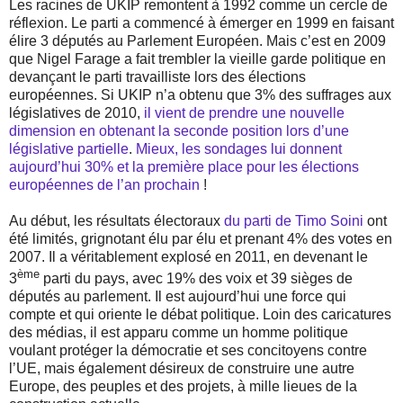
Les racines de UKIP remontent à 1992 comme un cercle de
réflexion. Le parti a commencé à émerger en 1999 en faisant
élire 3 députés au Parlement Européen. Mais c’est en 2009
que Nigel Farage a fait trembler la vieille garde politique en
devançant le parti travailliste lors des élections
européennes. Si UKIP n’a obtenu que 3% des suffrages aux
législatives de 2010,
il vient de prendre une nouvelle
dimension en obtenant la seconde position lors d’une
législative partielle
.
Mieux, les sondages lui donnent
aujourd’hui 30% et la première place pour les élections
européennes de l’an prochain
!
Au début, les résultats électoraux
du parti de Timo Soini
ont
été limités, grignotant élu par élu et prenant 4% des votes en
2007. Il a véritablement explosé en 2011, en devenant le
ème
3
parti du pays, avec 19% des voix et 39 sièges de
députés au parlement. Il est aujourd’hui une force qui
compte et qui oriente le débat politique. Loin des caricatures
des médias, il est apparu comme un homme politique
voulant protéger la démocratie et ses concitoyens contre
l’UE, mais également désireux de construire une autre
Europe, des peuples et des projets, à mille lieues de la