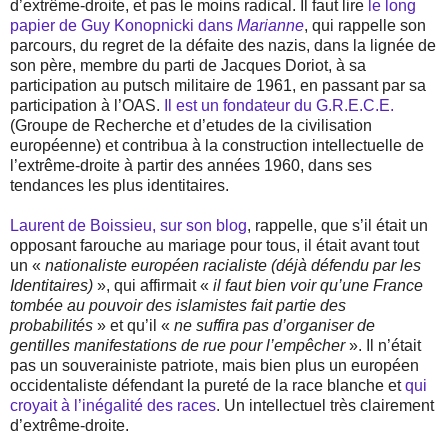
d’extrême-droite, et pas le moins radical. Il faut lire
le long
papier de Guy Konopnicki dans
Marianne
, qui rappelle son
parcours, du regret de la défaite des nazis, dans la lignée de
son père, membre du parti de Jacques Doriot, à sa
participation au putsch militaire de 1961, en passant par sa
participation à l’OAS.
Il est un fondateur du G.R.E.C.E.
(Groupe de Recherche et d’etudes de la civilisation
européenne) et contribua à la construction intellectuelle de
l’extrême-droite à partir des années 1960, dans ses
tendances les plus identitaires.
Laurent de Boissieu, sur son blog
, rappelle, que s’il était un
opposant farouche au mariage pour tous, il était avant tout
un «
nationaliste européen racialiste (déjà défendu par les
Identitaires)
», qui affirmait «
il faut bien voir qu’une France
tombée au pouvoir des islamistes fait partie des
probabilités
» et qu’il «
ne suffira pas d’organiser de
gentilles manifestations de rue pour l’empêcher
». Il n’était
pas un souverainiste patriote, mais bien plus un européen
occidentaliste défendant la pureté de la race blanche et
qui
croyait à l’inégalité des races
. Un intellectuel très clairement
d’extrême-droite.