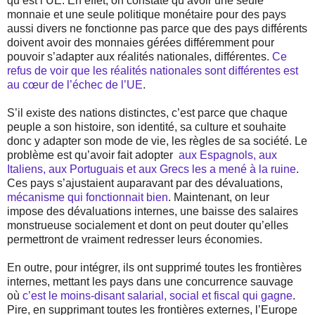
qu’est l’UE. En effet, on constate qu’avoir une seule
monnaie et une seule politique monétaire pour des pays
aussi divers ne fonctionne pas parce que des pays différents
doivent avoir des monnaies gérées différemment pour
pouvoir s’adapter aux réalités nationales, différentes.
Ce
refus de voir que les réalités nationales sont différentes est
au cœur de l’échec de l’UE
.
S’il existe des nations distinctes, c’est parce que chaque
peuple a son histoire, son identité, sa culture et souhaite
donc y adapter son mode de vie, les règles de sa société. Le
problème est qu’avoir fait adopter
aux Espagnols, aux
Italiens, aux Portuguais et aux Grecs les a mené à la ruine
.
Ces pays s’ajustaient auparavant par des dévaluations,
mécanisme qui fonctionnait bien
. Maintenant, on leur
impose des dévaluations internes, une baisse des salaires
monstrueuse socialement et dont on peut douter qu’elles
permettront de vraiment redresser leurs économies.
En outre, pour intégrer, ils ont supprimé toutes les frontières
internes, mettant les pays dans une concurrence sauvage
où
c’est le moins-disant salarial, social et fiscal qui gagne
.
Pire, en supprimant toutes les frontières externes, l’Europe