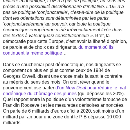
matière économique, l’UE n’a pas de politique, au sens très
précis d’une possibilité discrétionnaire d’initiative. L’UE n’a
pas de politique ‘conjoncturelle’, c’est-à-dire de la politique
dont les orientations sont déterminées par les partis
‘conjoncturellement’ au pouvoir, car toute la politique
économique européenne a été irrévocablement fixée dans
des textes à valeur quasi-constitutionnelle
». Bref, la
démocratie pour cette Europe, c’est avoir la liberté d’opinion,
de parole et de choix des dirigeants,
du moment où ils
continuent la même politique
…
Dans ce cauchemar post-démocratique, nos dirigeants se
comportent de plus en plus comme ceux de 1984 de
Georges Orwell, disant une chose mais faisant le contraire,
au mépris du sens des mots. On croit rêver quand le
gouvernement ose parler
d’un
New Deal
pour réduire le mal
endémique du chômage des jeunes
(qui dépasse les 20%).
Quel rapport entre la politique d’un volontarisme farouche de
Franklin Roosevelt et les mesurettes dérisoires annoncées.
On parle de 6 milliards d’euros d’ici à 2020, soit moins d’un
milliard par an pour une zone dont le PIB dépasse 10 000
milliards.