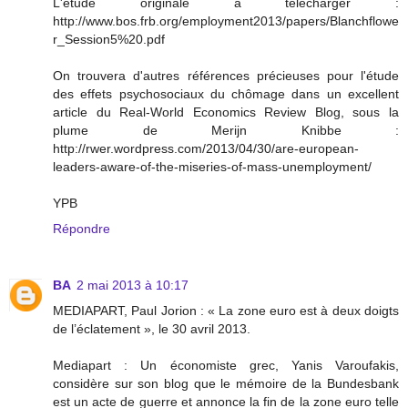
L'étude originale à télécharger :
http://www.bos.frb.org/employment2013/papers/Blanchflowe
r_Session5%20.pdf
On trouvera d'autres références précieuses pour l'étude
des effets psychosociaux du chômage dans un excellent
article du Real-World Economics Review Blog, sous la
plume de Merijn Knibbe :
http://rwer.wordpress.com/2013/04/30/are-european-
leaders-aware-of-the-miseries-of-mass-unemployment/
YPB
Répondre
BA
2 mai 2013 à 10:17
MEDIAPART, Paul Jorion : « La zone euro est à deux doigts
de l’éclatement », le 30 avril 2013.
Mediapart : Un économiste grec, Yanis Varoufakis,
considère sur son blog que le mémoire de la Bundesbank
est un acte de guerre et annonce la fin de la zone euro telle