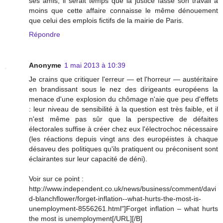
ses amis, il serait temps que la justice fasse son travail à
moins que cette affaire connaisse le même dénouement
que celui des emplois fictifs de la mairie de Paris.
Répondre
Anonyme
1 mai 2013 à 10:39
Je crains que critiquer l'erreur — et l'horreur — austéritaire
en brandissant sous le nez des dirigeants européens la
menace d'une explosion du chômage n'aie que peu d'effets
: leur niveau de sensibilité à la question est très faible, et il
n'est même pas sûr que la perspective de défaites
électorales suffise à créer chez eux l'électrochoc nécessaire
(les réactions depuis vingt ans des européistes à chaque
désaveu des politiques qu'ils pratiquent ou préconisent sont
éclairantes sur leur capacité de déni).
Voir sur ce point :
http://www.independent.co.uk/news/business/comment/davi
d-blanchflower/forget-inflation--what-hurts-the-most-is-
unemployment-8556261.html"]Forget inflation – what hurts
the most is unemployment[/URL][/B]