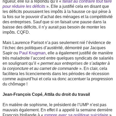
rigueur, elle lui a répondu qu’il «
fallait au contraire tout faire
pour réduire les déficits
». Elle a justifié cela en disant que
les déficits poussaient les impôts à la hausse ce qui pèse à
la fois sur le pouvoir d’achat des ménages et la compétitivité
des entreprises. Sauf que si on faisait une pause dans la
baisse des déficits, il n’y aurait pas besoin de monter les
impôts. CQFD.
Mais Laurence Parisot n’a pas seulement nié l’évidence de
l’échec des politiques d’austérité, démontré par Jacques
Sapir ou
Paul Krugman
, elle a également justifié de manière
très maladroite l’accord entre quelques syndicats de salariés
en soulignant qu’il «
permet aux entreprises de s’adapter à
la conjoncture et au carnet de commande
». En clair, cela
facilitera les licenciements dans les périodes de récession
comme aujourd’hui et cela va donc accentuer la progression
du chômage !
Jean-François Copé, Attila du droit du travail
En matière de sophisme, le président de l’UMP n’est pas
mauvais également. En effet il a appelé la semaine dernière
François Hollande à «
rompre avec sa politique suicidaire
»,