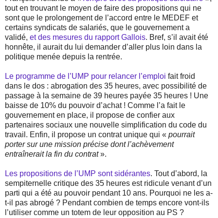
tout en trouvant le moyen de faire des propositions qui ne
sont que le prolongement de l’accord entre le MEDEF et
certains syndicats de salariés, que le gouvernement a
validé,
et des mesures du rapport Gallois
. Bref, s’il avait été
honnête, il aurait du lui demander d’aller plus loin dans la
politique menée depuis la rentrée.
Le programme de l’UMP pour relancer l’emploi
fait froid
dans le dos : abrogation des 35 heures, avec possibilité de
passage à la semaine de 39 heures payée 35 heures ! Une
baisse de 10% du pouvoir d’achat ! Comme l’a fait le
gouvernement en place, il propose de confier aux
partenaires sociaux une nouvelle simplification du code du
travail. Enfin, il propose un contrat unique qui «
pourrait
porter sur une mission précise dont l’achèvement
entraînerait la fin du contrat
».
Les propositions de l’UMP sont sidérantes
. Tout d’abord, la
sempiternelle critique des 35 heures est ridicule venant d’un
parti qui a été au pouvoir pendant 10 ans. Pourquoi ne les a-
t-il pas abrogé ? Pendant combien de temps encore vont-ils
l’utiliser comme un totem de leur opposition au PS ?