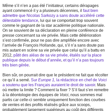
Même s’il n’en a pas été l’initiateur, certains dérapages
ayant commencé il y a plusieurs décennies, il
faut bien
admettre que Nicolas Sarkozy a sans doute accéléré cette
détestable tendance
, lui qui se comportait trop souvent
comme le gagnant de la star académie politique nationale.
On se souvient de sa déclaration en pleine conférence de
presse concernant sa vie privée. Mais cette détérioration
s’est confirmée, pour ne pas dire amplifiée encore avec
l’arrivée de François Hollande, qui, s’il n’a sans doute pas
mis autant en scène sa vie privée que celui qu’il a battu en
2012,
pâtit des aléas de sa vie privée, étalés sur la place
publique depuis le début d’année
,
et qu’il n’a pas toujours
très bien gérée
.
Bien sûr, on pourrait dire que le président ne fait que récolter
ce qu’il a semé.
Sur
Europe 1,
la rédactrice en chef de
Voici
a soutenu que les Français auraient le droit de savoir
. Mais
où mettre la limite ? Comment la fixer ? S’il faut s’en remettre
à la déontologie des équipes de
Voici
, nous sommes mal
partis car celle-ci semble uniquement fonction des courbes
de ventes et des profits réalisés grâce aux scoops,
probablement largement supérieurs au coût des différents