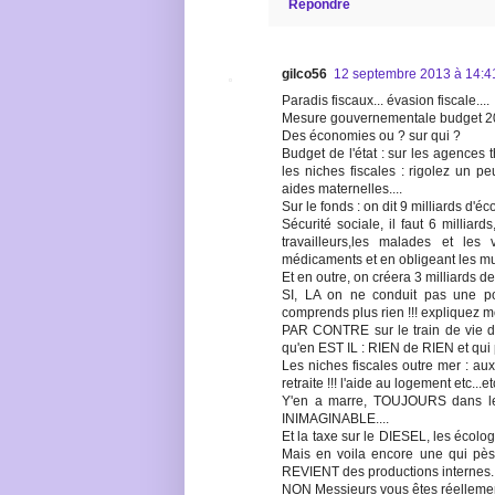
Répondre
gilco56
12 septembre 2013 à 14:4
Paradis fiscaux... évasion fiscale....
Mesure gouvernementale budget 2
Des économies ou ? sur qui ?
Budget de l'état : sur les agences 
les niches fiscales : rigolez un pe
aides maternelles....
Sur le fonds : on dit 9 milliards d'é
Sécurité sociale, il faut 6 milliar
travailleurs,les malades et les
médicaments et en obligeant les mutu
Et en outre, on créera 3 milliards 
SI, LA on ne conduit pas une pol
comprends plus rien !!! expliquez m
PAR CONTRE sur le train de vie de l
qu'en EST IL : RIEN de RIEN et qui p
Les niches fiscales outre mer : aux 
retraite !!! l'aide au logement etc...etc
Y'en a marre, TOUJOURS dans l
INIMAGINABLE....
Et la taxe sur le DIESEL, les écologi
Mais en voila encore une qui pèse
REVIENT des productions internes..
NON Messieurs vous êtes réellement