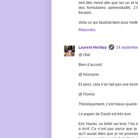
doit être mené afin que les un et l
des formulaires administratifs. 2
fiscales.
Voila ce qui faudrait faire pour mettr
Répondre
Laurent Herblay
14 septembr
@ Olaf
Bien d’accord
@ Anonyme
Et alors, cela n’en fait pas une bonne
@ Fiorino
Théoriquement, c’est mieux quand
Le papier de David est très bon.
Eric Hazan, un billet sur trois ? Au m
a écrit. Ce n’est pas parce que j
qu’il aurait dites que je ne pourrais 