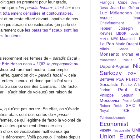
litiques en prennent pour leur grade,
François Copé
Jean
irmé que «
les paradis fiscaux, c’est fini
» en
Jean-Luc Gréau
Rosa
Luc Mélenchon
t totalement dérisoires et contournables
.
Je
Ayrault
Jea
nt et on reste effaré devant l’apathie de nos
Chevènement
J
en jeu seraient considérables (on parle de
Joseph St
Tepper
clairement que
les parasites fiscaux sont les
Keynes
LIBOR
Louis
es frontières
.
Maastricht
MES
M'PEP
Le Pen
Mario Draghi
Allais
Milton Fr
Monsanto
Morad el
es reprennent les termes de «
paradis fiscal
»
Muhammad Yunus
e Eric Hazan dans «
LQR, la propagande au
Ni
Dupont-Aignan
 choix est rarement neutre. Leur emploi
Sarkozy
OGM
 effet, quand on dit «
paradis fiscal
», cela
Berruyer
PSA
Palesti
enfers fiscaux, et donc que l’idéal vers
Socialiste
Patrick Art
 de la Suisse ou des îles Caïmans… De facto,
Paul Kr
Jorion
 il s’agit bien de voleurs) ont raison de
Philippe Séguin
Moscovici
Pierre-Noë
SMIC
Robert Reich
», qui n’est pas neutre. En effet, on s’évade
TCE
Royal
utres états sont des sortes de «
prison
Tchécoslovaquie
ermés, ce qui légitime de facto la volonté de
Economist
urnalistes qui veulent dénoncer ces
UM
Piketty
Tocqueville
un choix de vocabulaire malheureux qui
Union Europé
s dénoncent. Voilà pourquoi j’insiste depuis