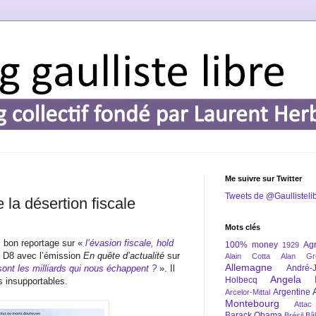
Me suivre sur Twitter
Tweets de @Gaullisteli
 la désertion fiscale
Mots clés
ès bon reportage sur «
l’évasion fiscale, hold
100% money
Agr
1929
 de D8 avec l’émission
En quête d’actualité
sur
Alain Cotta
Alan Gr
Allemagne
sont les milliards qui nous échappent ?
». Il
André-
Angela 
Holbecq
s insupportables.
Argentine
Arcelor-Mittal
Montebourg
Attac
Barack Obama
Brésil
Bâl