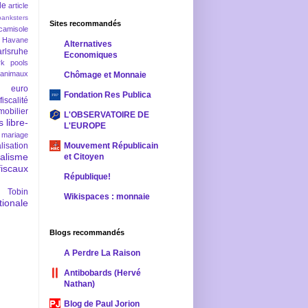
le
article
banksters
Sites recommandés
camisole
 Havane
Alternatives
rlsruhe
Economiques
rk pools
 animaux
Chômage et Monnaie
euro
Fondation Res Publica
fiscalité
mobilier
L'OBSERVATOIRE DE
s
libre-
L'EUROPE
mariage
lisation
Mouvement Républicain
ralisme
et Citoyen
scaux
République!
 Tobin
Wikispaces : monnaie
ionale
Blogs recommandés
A Perdre La Raison
Antibobards (Hervé
Nathan)
Blog de Paul Jorion