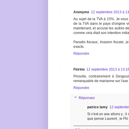
Anonyme
12 septembre 2013 à 13
Au sujet de la TVA à 15%. Je vous 
de la TVA dans le pays d'origine vi
maintenant, et accuse les autres de 
comme cela était son intention initial
Paradis fiscaux, évasion fiscale, je
exacts.
Répondre
Fiorino
12 septembre 2013 à 13:1
Pinsolle, contrairement à Desgou
remarquable de marianne sur l'ax
Répondre
Réponses
patrice lamy
12 septembr
Si c'est un axe allons y ; i
que pense Laurent , le FN 