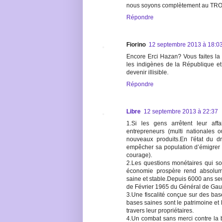
nous soyons complètement au TROU
Répondre
Fiorino
12 septembre 2013 à 18:0
Encore Erci Hazan? Vous faites la 
les indigènes de la République et
devenir illisible.
Répondre
Libre
12 septembre 2013 à 22:37
1.Si les gens arrêtent leur aff
entrepreneurs (multi nationales 
nouveaux produits.En l'état du d
empêcher sa population d’émigrer s
courage).
2.Les questions monétaires qui so
économie prospère rend absolume
saine et stable.Depuis 6000 ans seul
de Février 1965 du Général de Gaul
3.Une fiscalité conçue sur des ba
bases saines sont le patrimoine et
travers leur propriétaires.
4.Un combat sans merci contre la bu