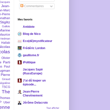
-Jacques
Jean-
Commentaires
an-Marc
n-Pierre
onathan
Mes favoris
iglitz
 Gallois
Antidote
Marine
Blog de Nico
Maurice
iedman
Eco(dé)mystificateur
 Hallab
Nicolas
Frédéric Lordon
colas
gaullisme.fr
Olivier
Parti
ne
iPolitique
us
Paul
Jacques Sapir
ugman
(RussEurope)
Pierre
l Giraud
J'ai dû louper un
Ségolène
épisode...
TSCG
The
Jean-Pierre
Chevènement
Thomas
P
Uber
Jérôme Delacroix
enne
Tout afficher