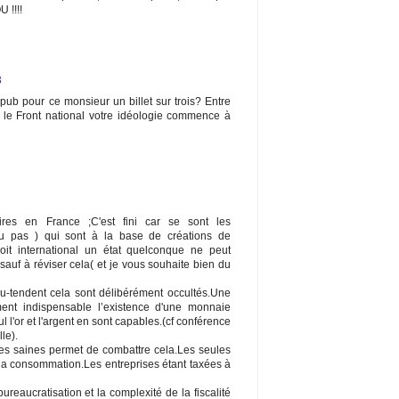
 !!!!
3
pub pour ce monsieur un billet sur trois? Entre
 le Front national votre idéologie commence à
aires en France ;C'est fini car se sont les
ou pas ) qui sont à la base de créations de
roit international un état quelconque ne peut
auf à réviser cela( et je vous souhaite bien du
u-tendent cela sont délibérément occultés.Une
nt indispensable l’existence d'une monnaie
 l'or et l'argent en sont capables.(cf conférence
le).
ses saines permet de combattre cela.Les seules
 la consommation.Les entreprises étant taxées à
reaucratisation et la complexité de la fiscalité