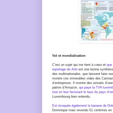
Vol et mondialisation
C’est un sujet qui me tient à cœur et
que 
reportage de
Arte
est une bonne synthèse
des multinationales, que laissent faire no
montre ces immeubles vides des Caïman o
d’entreprises. Il montre des extraits d’un
patron d’Amazon,
qui paye la TVA luxe
tout en leur facturant le taux du pays d’or
Luxembourg bien entendu.
Est évoquée également la banane de Dol
Dominique mais revendu 51 centimes en do