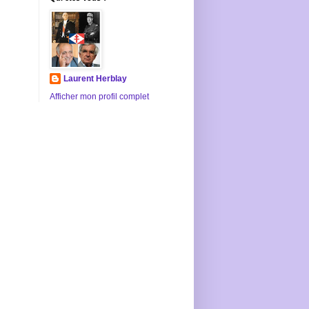
Laurent Herblay
Afficher mon profil complet