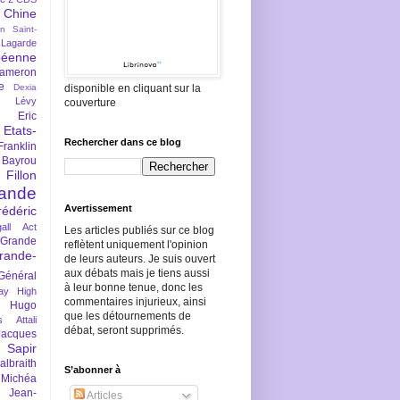
Chine
an Saint-
Lagarde
péenne
ameron
e
Dexia
disponible en cliquant sur la
 Lévy
couverture
Eric
Etats-
Rechercher dans ce blog
Franklin
 Bayrou
llon
lande
Avertissement
rédéric
all Act
Les articles publiés sur ce blog
Grande
reflètent uniquement l'opinion
rande-
de leurs auteurs. Je suis ouvert
aux débats mais je tiens aussi
Général
à leur bonne tenue, donc les
ay
High
commentaires injurieux, ainsi
Hugo
que les détournements de
s Attali
débat, seront supprimés.
Jacques
 Sapir
braith
S’abonner à
 Michéa
Jean-
Articles