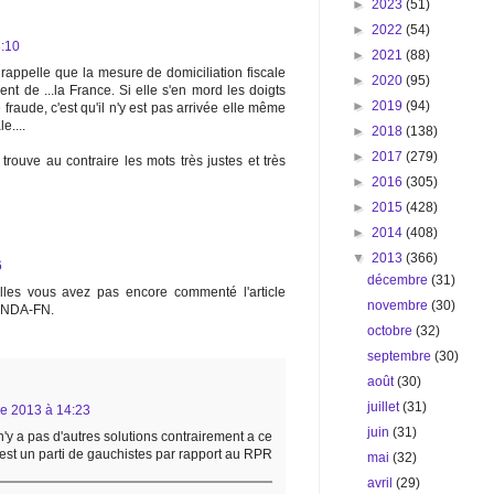
►
2023
(51)
►
2022
(54)
:10
►
2021
(88)
rappelle que la mesure de domiciliation fiscale
►
2020
(95)
ent de ...la France. Si elle s'en mord les doigts
►
2019
(94)
fraude, c'est qu'il n'y est pas arrivée elle même
e....
►
2018
(138)
►
2017
(279)
 trouve au contraire les mots très justes et très
►
2016
(305)
►
2015
(428)
►
2014
(408)
▼
2013
(366)
6
décembre
(31)
illes vous avez pas encore commenté l'article
novembre
(30)
e NDA-FN.
octobre
(32)
septembre
(30)
août
(30)
juillet
(31)
e 2013 à 14:23
juin
(31)
l n'y a pas d'autres solutions contrairement a ce
est un parti de gauchistes par rapport au RPR
mai
(32)
avril
(29)