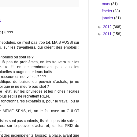
mars
(31)
février
(28)
janvier
(31)
1
►
2012
(368)
014 ???
►
2011
(158)
théodules, ce n'est pas trop tot, MAIS AUSSI sur
u, sur les travailleurs, qui créent des emplois :
conomies ou sont ils ?
ds, là pas de problèmes, on les trouvera sur les
 vieux !!!, en ne remboursant pas tous les
elles à augmenter leurs tarifs....
de ressources nouvelles ????
itique de baisse du pouvoir d'achats, je ne
oi que je ne meure pas idiot ?
'état, sur les privilèges et les niches fiscales
lus est ils ne regrettent RIEN.
fonctionnaires expatriés !!, pour le travail ou la
...
e MEME SENS, et, on le fait avec un CULOT
stes sont pas contents, ils n'ont pas été suivis...
ra sur le pouvoir d'achat et, sur les PRIX de
.
 des incompétents, laissez la place, avant que