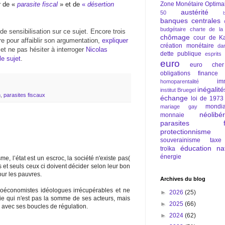
r de «
parasite fiscal
» et de
«
désertion
Zone Monétaire Optima
austérité
50
banques centrales
budgétaire
charte de la
de sensibilisation sur ce sujet. Encore trois
chômage
cour de Ka
e pour affaiblir son argumentation,
expliquer
création monétaire
da
et ne pas hésiter à interroger
Nicolas
dette publique
esprits
le sujet
.
euro
euro cher
obligations
finance
im
homoparentalité
inégalité
institut Bruegel
n
,
parasites fiscaux
échange
loi de 1973
mondia
mariage gay
néolibé
monnaie
parasites fi
protectionnisme
souverainisme
taxe
éducation nat
troïka
énergie
me, l’état est un escroc, la société n'existe pas(
us et seuls ceux ci doivent décider selon leur bon
pour les pauvres.
Archives du blog
roéconomistes idéologues irrécupérables et ne
►
2026
(25)
 qui n'est pas la somme de ses acteurs, mais
►
2025
(66)
avec ses boucles de régulation.
►
2024
(62)