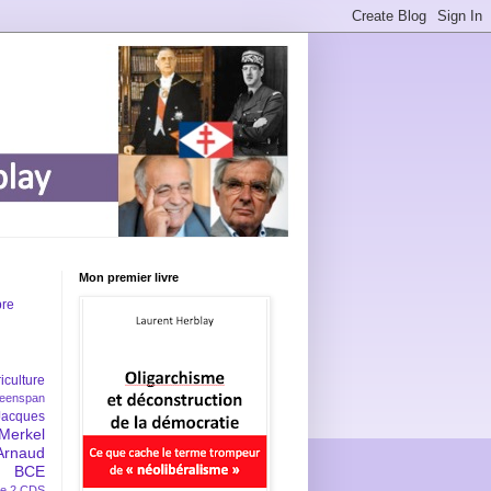
Mon premier livre
bre
iculture
eenspan
Jacques
Merkel
Arnaud
BCE
e 2
CDS