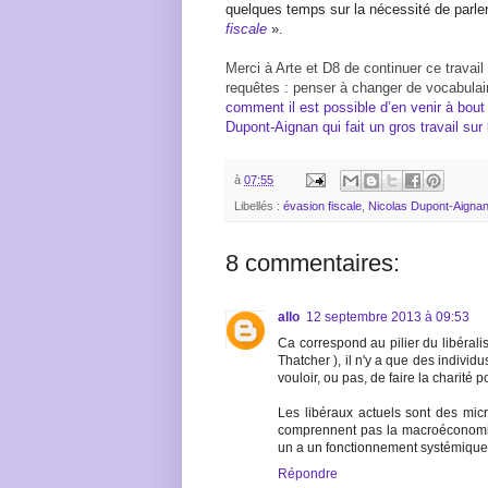
quelques temps sur la nécessité de parle
fiscale
».
Merci à Arte et D8 de continuer ce travail 
requêtes : penser à changer de vocabulair
comment il est possible d’en venir à bout
Dupont-Aignan qui fait un gros travail sur 
à
07:55
Libellés :
évasion fiscale
,
Nicolas Dupont-Aigna
8 commentaires:
allo
12 septembre 2013 à 09:53
Ca correspond au pilier du libéralis
Thatcher ), il n'y a que des individ
vouloir, ou pas, de faire la charité 
Les libéraux actuels sont des mic
comprennent pas la macroéconomie
un a un fonctionnement systémique 
Répondre