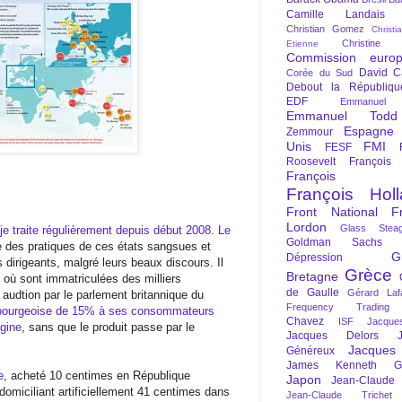
Camille Landais
Christian Gomez
Christi
Christine 
Etienne
Commission euro
David C
Corée du Sud
Debout la Républiqu
EDF
Emmanuel
Emmanuel Todd
Espagne
Zemmour
Unis
FMI
FESF
Roosevelt
François
François Fi
François Hol
Front National
F
Lordon
Glass Steag
je traite régulièrement depuis début 2008
.
Le
Goldman Sachs
 des pratiques de ces états sangsues et
G
Dépression
s dirigeants, malgré leurs beaux discours. Il
Grèce
Bretagne
ù sont immatriculées des milliers
de Gaulle
Gérard Laf
e audtion par le parlement britannique du
Frequency Trading
mbourgeoise de 15% à ses consommateurs
Chavez
ISF
Jacque
igine
, sans que le produit passe par le
Jacques Delors
Jacques
Généreux
James Kenneth Gal
e
, acheté 10 centimes en République
Japon
Jean-Claude
miciliant artificiellement 41 centimes dans
Jean-Claude Trichet