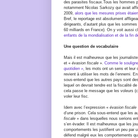
des parasites fiscaux.Tous les hommes po
notamment Nicolas Sarkozy qui avait aff
2009,
alors que les mesures prises étaien
Bref, le reportage est absolument affligea
dirigeants, d’autant plus que les sommes 
60 milliards en France). On y voit aussi 
enfants de la mondialisation et de la fin d
Une question de vocabulaire
Mais il est malheureux que les journalist
et «
évasion fiscale
».
Comme le soulign
quotidien »
, les mots ont un sens et leur
revient à utiliser les mots de l’ennemi. En
sous-entend que les autres pays sont des 
lequel on devrait tendre est la fiscalité
cela passe le message que les voleurs (car
voler leur fisc.
Idem avec l’expression «
évasion fiscale
d’une prison. Cela sous-entend que les a
fiscale
» dans lesquelles nous serions enf
s’en évader. Il est malheureux que les jo
comportements les justifient un peu par 
défend malgré eux les comportements qu’il