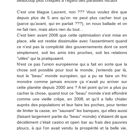
beaucoup plus critiques à l’égard des parasites fiscaux"
C'est une blague Laurent, non ??? Vous voulez dire que
depuis plus de 5 ans qu'on ne peut plus cacher tout ça
(parce qu'avant, qui en parlait ???), on nous ballade et on
ne fait rien, mais alors rien du tout...
C'est bien avant 2008 que cette optimisation s'est mise en
place, elle est restée dissimulée avec l'assentiment quand
ce n'est pas la complicité des gouvernements dont ce sont
simplement, soit les amis très proches, soit les relations
"utiles" qui la pratiquaient.
N'est ce pas l'union européenne qui a fait en sorte que la
chose soit possible pour tout le monde, j'entends par là,
tout le "beau" monde européen, qui a pu se faire un fric
monstre comme jamais encore ça n'avait pu arriver sur
cette planète depuis 2000 ans ? A tel point qu'on a plus pu
cacher la chose, quand tout ce "beau" monde s'est effondré
comme une vieille crêpe, en 2008, et qu'il a fallu chialer
auprès des populations et leur faire les poches, pour tenter
de limiter la casse, en "sauvant" les banques, qui elles aussi
(faisant largement partie du "beau" monde) s'étaient dit que
décidément c'était casino et open bar au frais des pauvres
ploucs, à qui l'on avait vendu la prospérité et la belle vie,