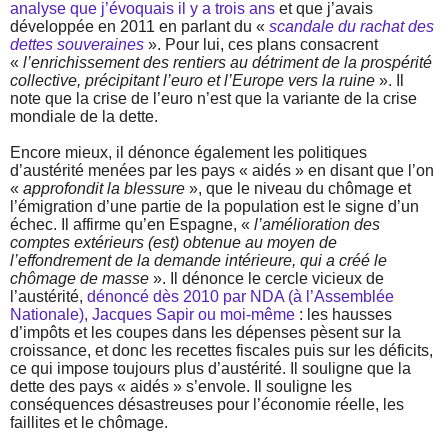
analyse que j’évoquais il y a trois ans
et que j’avais
développée en 2011 en parlant du «
scandale du rachat des
dettes souveraines
». Pour lui, ces plans consacrent
«
l’enrichissement des rentiers au détriment de la prospérité
collective, précipitant l’euro et l’Europe vers la ruine
». Il
note que la crise de l’euro n’est que la variante de la crise
mondiale de la dette.
Encore mieux, il dénonce également les politiques
d’austérité menées par les pays « aidés » en disant que l’on
«
approfondit la blessure
», que le niveau du chômage et
l’émigration d’une partie de la population est le signe d’un
échec. Il affirme qu’en Espagne, «
l’amélioration des
comptes extérieurs (est) obtenue au moyen de
l’effondrement de la demande intérieure, qui a créé le
chômage de masse
». Il dénonce le cercle vicieux de
l’austérité,
dénoncé dès 2010 par NDA (à l’Assemblée
Nationale), Jacques Sapir ou moi-même
: les hausses
d’impôts et les coupes dans les dépenses pèsent sur la
croissance, et donc les recettes fiscales puis sur les déficits,
ce qui impose toujours plus d’austérité. Il souligne que la
dette des pays « aidés » s’envole. Il souligne les
conséquences désastreuses pour l’économie réelle, les
faillites et le chômage.