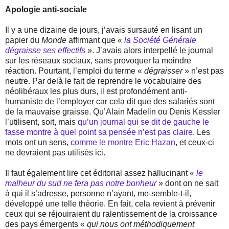
Apologie anti-sociale
Il y a une dizaine de jours, j’avais sursauté en lisant un
papier du
Monde
affirmant que «
la Société Générale
dégraisse ses effectifs
». J’avais alors interpellé le journal
sur les réseaux sociaux, sans provoquer la moindre
réaction. Pourtant, l’emploi du terme «
dégraisser
» n’est pas
neutre. Par delà le fait de reprendre le vocabulaire des
néolibéraux les plus durs, il est profondément anti-
humaniste de l’employer car cela dit que des salariés sont
de la mauvaise graisse. Qu’Alain Madelin ou Denis Kessler
l’utilisent, soit, mais
qu’un journal qui se dit de gauche le
fasse montre à quel point sa pensée n’est pas claire
. Les
mots ont un sens,
comme le montre Eric Hazan
, et ceux-ci
ne devraient pas utilisés ici.
Il faut également lire cet éditorial assez hallucinant «
le
malheur du sud ne fera pas notre bonheur
» dont on ne sait
à qui il s’adresse, personne n’ayant, me-semble-t-il,
développé une telle théorie. En fait, cela revient à prévenir
ceux qui se réjouiraient du ralentissement de la croissance
des pays émergents «
qui nous ont méthodiquement