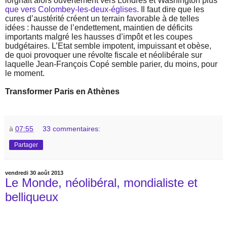
lorgnait alors ouvertement vers Londres et Washington plus
que vers Colombey-les-deux-églises
. Il faut dire que les
cures d’austérité créent un terrain favorable à de telles
idées : hausse de l’endettement, maintien de déficits
importants malgré les hausses d’impôt et les coupes
budgétaires. L’Etat semble impotent, impuissant et obèse,
de quoi provoquer une révolte fiscale et néolibérale sur
laquelle Jean-François Copé semble parier, du moins, pour
le moment.
Transformer Paris en Athènes
à
07:55
33 commentaires:
Partager
vendredi 30 août 2013
Le Monde, néolibéral, mondialiste et
belliqueux