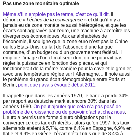
Pas une zone monétaire optimale
Même s’il n’emploie pas le terme, c’est ce qu’il dit
. Il
dénonce «
l’échec de la convergence
» et dit qu’il n’y a
jamais eu de zone monétaire aussi hétérogène, et que les
écarts sont aggravés par l’euro, une machine à accroître les
divergences économiques. Aux analphabètes de
l’économie, il souligne que la zone euro n’est pas la Chine
ou les Etats-Unis, du fait de l’absence d’une langue
commune, d’un budget ou d’un gouvernement fédéral. Il
emploie l’image d’un climatiseur dont on ne pourrait pas
régler la puissance en fonction des pièces, et qui
fonctionnerait de la même manière pour la cave et le grenier,
avec une température réglée sur l’Allemagne… Il note aussi
le problème du grand écart démographique entre Paris et
Berlin,
point que j’avais évoqué début 2011
.
Il rappelle que dans les années 1970, le franc a perdu 34%
par rapport au deutsche mark et encore 30% dans les
années 1980.
On peut ajouter que cela n’a pas posé de
problème de croissance ou de pouvoir d’achat chez nous
.
L’euro a permis une forme d’euro obligations par la
convergence des taux d’intérêts : alors qu’en 1997, les taux
allemands étaient à 5,7%, contre 6,4% en Espagne, 6,9% en
Italie et 9,9% en Grèce, l’écart n’était plus que de 3,4% à