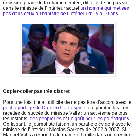
émission phare de la chaine cryptée, difficile de ne pas voir
dans le ministre de l’intérieur actuel
un homme qui met ses
pas dans ceux du ministre de l’intérieur d’il y a 10 ans
.
Copier-coller pas très discret
Pour une fois, il était difficile de ne pas être d’accord avec le
petit reportage de Damien Cabrespine
, qui pointait les trois
recettes du succès du ministre Valls : un activisme de tous
les instants,
des peopleries
et
un goût pour les polémiques
.
Ce faisant, le journaliste faisant un parallèle évident avec le
ministre de l’intérieur Nicolas Sarkozy de 2002 à 2007. Si
Manuel Valls a répondu de manière habile dans un premier