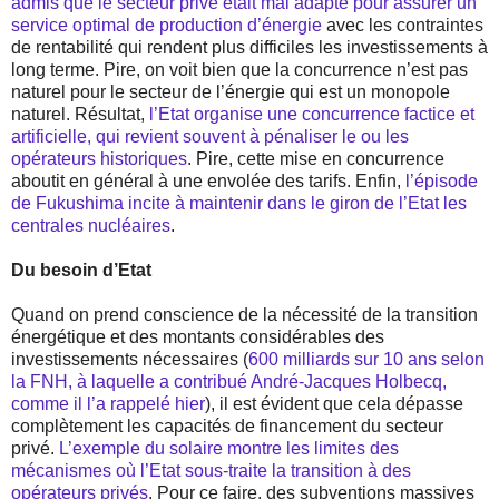
admis que le secteur privé était mal adapté pour assurer un
service optimal de production d’énergie
avec les contraintes
de rentabilité qui rendent plus difficiles les investissements à
long terme. Pire, on voit bien que la concurrence n’est pas
naturel pour le secteur de l’énergie qui est un monopole
naturel. Résultat,
l’Etat organise une concurrence factice et
artificielle, qui revient souvent à pénaliser le ou les
opérateurs historiques
. Pire, cette mise en concurrence
aboutit en général à une envolée des tarifs. Enfin,
l’épisode
de Fukushima incite à maintenir dans le giron de l’Etat les
centrales nucléaires
.
Du besoin d’Etat
Quand on prend conscience de la nécessité de la transition
énergétique et des montants considérables des
investissements nécessaires (
600 milliards sur 10 ans selon
la FNH, à laquelle a contribué André-Jacques Holbecq,
comme il l’a rappelé hier
), il est évident que cela dépasse
complètement les capacités de financement du secteur
privé.
L’exemple du solaire montre les limites des
mécanismes où l’Etat sous-traite la transition à des
opérateurs privés
. Pour ce faire, des subventions massives