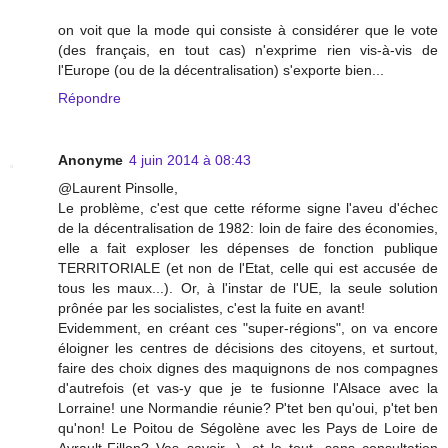
on voit que la mode qui consiste à considérer que le vote
(des français, en tout cas) n'exprime rien vis-à-vis de
l'Europe (ou de la décentralisation) s'exporte bien...
Répondre
Anonyme
4 juin 2014 à 08:43
@Laurent Pinsolle,
Le problème, c'est que cette réforme signe l'aveu d'échec
de la décentralisation de 1982: loin de faire des économies,
elle a fait exploser les dépenses de fonction publique
TERRITORIALE (et non de l'Etat, celle qui est accusée de
tous les maux...). Or, à l'instar de l'UE, la seule solution
prônée par les socialistes, c'est la fuite en avant!
Evidemment, en créant ces "super-régions", on va encore
éloigner les centres de décisions des citoyens, et surtout,
faire des choix dignes des maquignons de nos compagnes
d'autrefois (et vas-y que je te fusionne l'Alsace avec la
Lorraine! une Normandie réunie? P'tet ben qu'oui, p'tet ben
qu'non! Le Poitou de Ségolène avec les Pays de Loire de
Ayrault-Fillon? Vas savoir...), et le tout, sans consultation