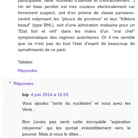
participative, desir nouveau d'identité et d'enracinement...)
Un tel biais jacobin est tres couteux electoralement car
forcement suspect, soit d'un prisme de classe parisiano-
centré méprisant les "ploucs de province" et leur "folklore
beauf" (type BHL), soit d'une admiration malsaine pour un
"Etat fort et viril" dans les mains d'un "vrai chef"
symptomatique des regimes autoritaires. Or il me semble
que ce n'est pas du tout l'état d'esprit de beaucoup de
symathisants de ce parti.
Talisker.
Répondre
Réponses
bip
4 juin 2014 à 16:53
Vous ajoutez "sortir du nucléaire" et vous avez les
Verts...
Bon j'avais pas senti cette incroyable "aspiration
citoyenne" qui les portait irrésistiblement vers le
pouvoir. Mais si vous le dîtes...