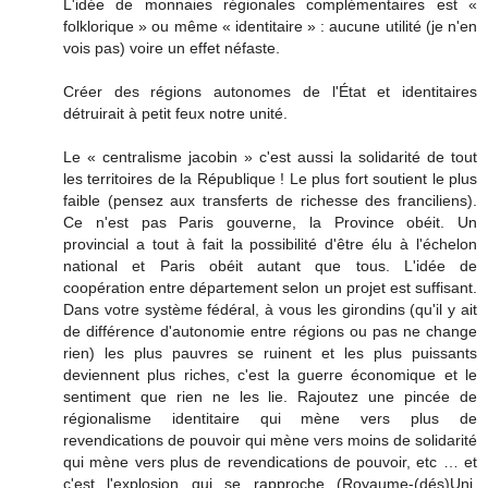
L'idée de monnaies régionales complémentaires est «
folklorique » ou même « identitaire » : aucune utilité (je n'en
vois pas) voire un effet néfaste.
Créer des régions autonomes de l'État et identitaires
détruirait à petit feux notre unité.
Le « centralisme jacobin » c'est aussi la solidarité de tout
les territoires de la République ! Le plus fort soutient le plus
faible (pensez aux transferts de richesse des franciliens).
Ce n'est pas Paris gouverne, la Province obéit. Un
provincial a tout à fait la possibilité d'être élu à l'échelon
national et Paris obéit autant que tous. L'idée de
coopération entre département selon un projet est suffisant.
Dans votre système fédéral, à vous les girondins (qu'il y ait
de différence d'autonomie entre régions ou pas ne change
rien) les plus pauvres se ruinent et les plus puissants
deviennent plus riches, c'est la guerre économique et le
sentiment que rien ne les lie. Rajoutez une pincée de
régionalisme identitaire qui mène vers plus de
revendications de pouvoir qui mène vers moins de solidarité
qui mène vers plus de revendications de pouvoir, etc … et
c'est l'explosion qui se rapproche (Royaume-(dés)Uni,