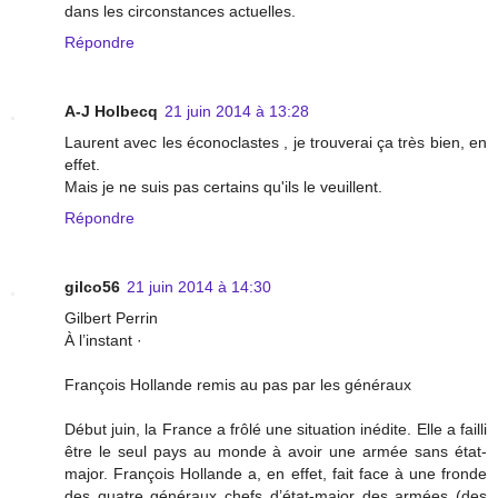
dans les circonstances actuelles.
Répondre
A-J Holbecq
21 juin 2014 à 13:28
Laurent avec les éconoclastes , je trouverai ça très bien, en
effet.
Mais je ne suis pas certains qu'ils le veuillent.
Répondre
gilco56
21 juin 2014 à 14:30
Gilbert Perrin
À l’instant ·
François Hollande remis au pas par les généraux
Début juin, la France a frôlé une situation inédite. Elle a failli
être le seul pays au monde à avoir une armée sans état-
major. François Hollande a, en effet, fait face à une fronde
des quatre généraux chefs d’état-major des armées (des