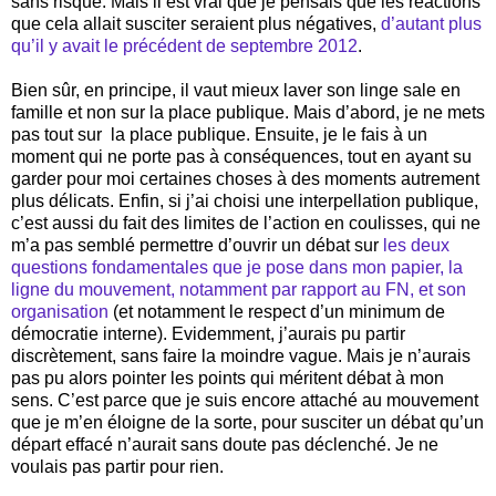
sans risque. Mais il est vrai que je pensais que les réactions
que cela allait susciter seraient plus négatives,
d’autant plus
qu’il y avait le précédent de septembre 2012
.
Bien sûr, en principe, il vaut mieux laver son linge sale en
famille et non sur la place publique. Mais d’abord, je ne mets
pas tout sur
la place publique. Ensuite, je le fais à un
moment qui ne porte pas à conséquences, tout en ayant su
garder pour moi certaines choses à des moments autrement
plus délicats. Enfin, si j’ai choisi une interpellation publique,
c’est aussi du fait des limites de l’action en coulisses, qui ne
m’a pas semblé permettre d’ouvrir un débat sur
les deux
questions fondamentales que je pose dans mon papier, la
ligne du mouvement, notamment par rapport au FN, et son
organisation
(et notamment le respect d’un minimum de
démocratie interne). Evidemment, j’aurais pu partir
discrètement, sans faire la moindre vague. Mais je n’aurais
pas pu alors pointer les points qui méritent débat à mon
sens. C’est parce que je suis encore attaché au mouvement
que je m’en éloigne de la sorte, pour susciter un débat qu’un
départ effacé n’aurait sans doute pas déclenché. Je ne
voulais pas partir pour rien.