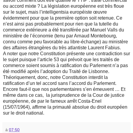
savoir comment doit être qualifié le TTIP : traité commercial
ou accord mixte ? La législation européenne est très floue
sur le sujet, mais l’intelligentsia européiste œuvre
évidemment pour que la première option soit retenue. Ce
n’est ainsi pas probablement pour rien que la tutelle du
commerce extérieure a été transférée par Manuel Valls du
ministère de l’économie (tenu par Arnaud Montebourg,
connu comme peu favorable au libre-échange) au ministère
des affaires étrangères du très atlantiste Laurent Fabius.
A noter que notre Constitution présente une contradiction sur
le sujet puisque l’article 53 qui prévoit que les traités de
commerce soient soumis à ratification du Parlement n’a pas
été modifié après l’adoption du Traité de Lisbonne.
Théoriquement, donc, notre Constitution interdit la
ratification d’un tel accord sans l’accord du Parlement.
Encore faut-il que nos parlementaires s’en émeuvent … Et
même dans ce cas, la jurisprudence de la Cour de justice
européenne, de par le fameux arrêt Costa-Enel
(15/07/1964), affirme la primauté absolue du droit européen
sur le droit national
.
à
07:50