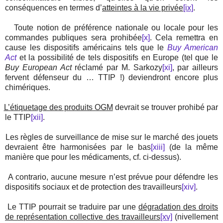
conséquences en termes d’
atteintes à la vie privée
[ix]
.
Toute notion de préférence nationale ou locale pour les
commandes publiques sera prohibée
[x]
. Cela remettra en
cause les dispositifs américains tels que le
Buy American
Act
et la possibilité de tels dispositifs en Europe (tel que le
Buy European Act
réclamé par M. Sarkozy
[xi]
, par ailleurs
fervent défenseur du … TTIP !) deviendront encore plus
chimériques.
L’étiquetage des produits OGM
devrait se trouver prohibé par
le TTIP
[xii]
.
Les règles de surveillance de mise sur le marché des jouets
devraient être harmonisées par le bas
[xiii]
(de la même
manière que pour les médicaments, cf. ci-dessus).
A contrario, aucune mesure n’est prévue pour défendre les
dispositifs sociaux et de protection des travailleurs
[xiv]
.
Le TTIP pourrait se traduire par une
dégradation des droits
de représentation collective des travailleurs
[xv]
(nivellement