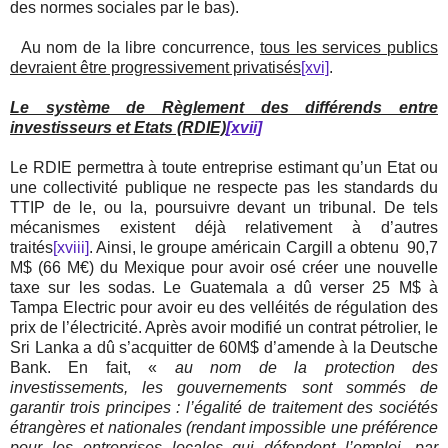
des normes sociales par le bas).
Au nom de la libre concurrence,
tous les services publics
devraient être progressivement privatisés
[xvi]
.
Le système de Règlement des différends entre
investisseurs et Etats (RDIE)
[xvii]
Le RDIE permettra à toute entreprise estimant qu’un Etat ou
une collectivité publique ne respecte pas les standards du
TTIP de le, ou la, poursuivre devant un tribunal. De tels
mécanismes existent déjà relativement à d’autres
traités
[xviii]
. Ainsi, le groupe américain Cargill a obtenu
90,7
M$ (66 M€) du Mexique pour avoir osé créer une nouvelle
taxe sur les sodas. Le Guatemala a dû verser 25 M$ à
Tampa Electric pour avoir eu des velléités de régulation des
prix de l’électricité. Après avoir modifié un contrat pétrolier, le
Sri Lanka a dû s’acquitter de 60M$ d’amende à la Deutsche
Bank. En fait, «
au nom de la protection des
investissements, les gouvernements sont sommés de
garantir trois principes : l’égalité de traitement des sociétés
étrangères et nationales (rendant impossible une préférence
pour les entreprises locales qui défendent l’emploi, par