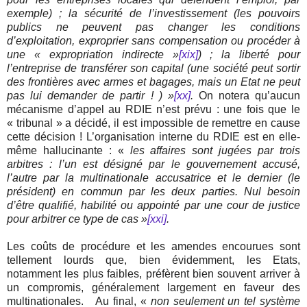
exemple) ; la sécurité de l’investissement (les pouvoirs
publics ne peuvent pas changer les conditions
d’exploitation, exproprier sans compensation ou procéder à
une « expropriation indirecte »
[xix]
) ; la liberté pour
l’entreprise de transférer son capital (une société peut sortir
des frontières avec armes et bagages, mais un Etat ne peut
pas lui demander de partir ! ) »
[xx]
.
On notera qu’aucun
mécanisme d’appel au RDIE n’est prévu : une fois que le
« tribunal » a décidé, il est impossible de remettre en cause
cette décision ! L’organisation interne du RDIE est en elle-
même hallucinante : «
les affaires sont jugées par trois
arbitres : l’un est désigné par le gouvernement accusé,
l’autre par la multinationale accusatrice et le dernier (le
président) en commun par les deux parties. Nul besoin
d’être qualifié, habilité ou appointé par une cour de justice
pour arbitrer ce type de cas »
[xxi]
.
Les coûts de procédure et les amendes encourues sont
tellement lourds que, bien évidemment, les Etats,
notamment les plus faibles, préfèrent bien souvent arriver à
un compromis, généralement largement en faveur des
multinationales.
Au final, «
non seulement un tel système