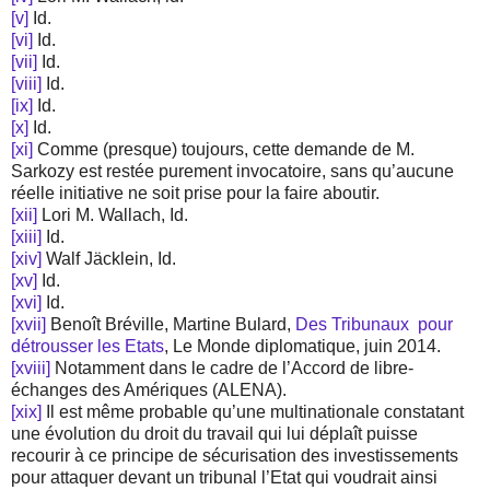
[v]
Id.
[vi]
Id.
[vii]
Id.
[viii]
Id.
[ix]
Id.
[x]
Id.
[xi]
Comme (presque) toujours, cette demande de M.
Sarkozy est restée purement invocatoire, sans qu’aucune
réelle initiative ne soit prise pour la faire aboutir.
[xii]
Lori M. Wallach, Id.
[xiii]
Id.
[xiv]
Walf Jäcklein, Id.
[xv]
Id.
[xvi]
Id.
[xvii]
Benoît Bréville, Martine Bulard,
Des Tribunaux
pour
détrousser les Etats
, Le Monde diplomatique, juin 2014.
[xviii]
Notamment dans le cadre de l’Accord de libre-
échanges des Amériques (ALENA).
[xix]
Il est même probable qu’une multinationale constatant
une évolution du droit du travail qui lui déplaît puisse
recourir à ce principe de sécurisation des investissements
pour attaquer devant un tribunal l’Etat qui voudrait ainsi