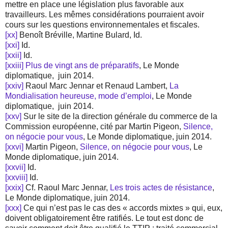
mettre en place une législation plus favorable aux
travailleurs. Les mêmes considérations pourraient avoir
cours sur les questions environnementales et fiscales.
[xx]
Benoît Bréville, Martine Bulard, Id.
[xxi]
Id.
[xxii]
Id.
[xxiii]
Plus de vingt ans de préparatifs
, Le Monde
diplomatique, juin 2014.
[xxiv]
Raoul Marc Jennar et Renaud Lambert,
La
Mondialisation heureuse, mode d’emploi
, Le Monde
diplomatique, juin 2014.
[xxv]
Sur le site de la direction générale du commerce de la
Commission européenne, cité par Martin Pigeon,
Silence,
on négocie pour vous
, Le Monde diplomatique, juin 2014.
[xxvi]
Martin Pigeon,
Silence, on négocie pour vous
, Le
Monde diplomatique, juin 2014.
[xxvii]
Id.
[xxviii]
Id.
[xxix]
Cf. Raoul Marc Jennar,
Les trois actes de résistance
,
Le Monde diplomatique, juin 2014.
[xxx]
Ce qui n’est pas le cas des « accords mixtes » qui, eux,
doivent obligatoirement être ratifiés. Le tout est donc de