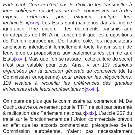
Parlement. Ceux-ci n’ont pas le droit de les transmettre à
leurs collègues en dehors de cette commission ou à des
experts extérieurs pour examen, malgré leur
technicité »
[xxvi]
. Les Etats sont maintenus dans la même
ignorance. Pire encore : les documents transmis aux
eurodéputés de l’INTA ne concernent que les propositions
de l’Union européenne. De l’autre côté, les négociateurs
américains interdisent formellement toute transmission de
leurs propres propositions aux parlementaires comme aux
Etats
[xxvii]
. Mais que l’on se rassure : cette culture du secret
n’est pas valable pour tous. Ainsi, «
sur 137 réunions
organisées par la direction générale du commerce
(de la
Commission européenne)
pour préparer les négociations,
119 visaient à recueillir les préférences des grandes
entreprises et de leurs représentants
»
[xxviii]
.
On notera de plus que le commissaire au commerce, M. De
Gucht, œuvre ouvertement pour le TTIP ne soit pas présenté
à ratification des Parlement nationaux
[xxix]
. L’article 207 du
traité sur le fonctionnement de l’Union commerciale prévoit
en effet que les accords commerciaux, prérogatives de la
Commission européenne, n’aient pas nécessairement