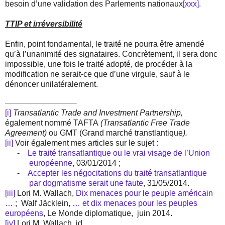
besoin d’une validation des Parlements nationaux
[xxx]
.
TTIP et irréversibilité
Enfin, point fondamental, le traité ne pourra être amendé
qu’à l’unanimité des signataires. Concrètement, il sera donc
impossible, une fois le traité adopté, de procéder à la
modification ne
serait-ce que d’une virgule, sauf à le
dénoncer unilatéralement.
[i]
Transatlantic Trade and Investment Partnership,
également nommé TAFTA
(Transatlantic Free Trade
Agreement)
ou GMT (Grand marché transtlantique
).
[ii]
Voir également mes articles sur le sujet :
-
Le traité transatlantique ou le vrai visage de l’Union
européenne
, 03/01/2014 ;
-
Accepter les négocitations du traité transatlantique
par dogmatisme serait une faute
, 31/05/2014.
[iii]
Lori M. Wallach,
Dix menaces pour le peuple américain
…
;
Walf Jäcklein,
… et dix menaces pour les peuples
européens
, Le Monde diplomatique, juin 2014.
[iv]
Lori M. Wallach, id.