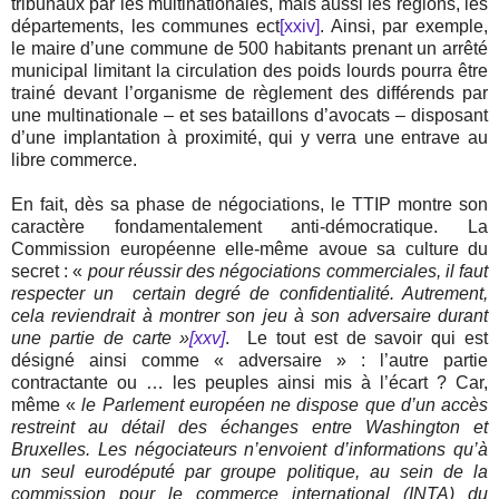
tribunaux par les multinationales, mais aussi les régions, les
départements, les communes ect
[xxiv]
. Ainsi, par exemple,
le maire d’une commune de 500 habitants prenant un arrêté
municipal limitant la circulation des poids lourds pourra être
trainé devant l’organisme de règlement des différends par
une multinationale – et ses bataillons d’avocats – disposant
d’une implantation à proximité, qui y verra une entrave au
libre commerce.
En fait, dès sa phase de négociations, le TTIP montre son
caractère fondamentalement anti-démocratique. La
Commission européenne elle-même avoue sa culture du
secret : «
pour réussir des négociations commerciales, il faut
respecter un
certain degré de confidentialité. Autrement,
cela reviendrait à montrer son jeu à son adversaire durant
une partie de carte »
[xxv]
.
Le tout est de savoir qui est
désigné ainsi comme « adversaire » : l’autre partie
contractante ou … les peuples ainsi mis à l’écart ? Car,
même «
le Parlement européen ne dispose que d’un accès
restreint au détail des échanges entre Washington et
Bruxelles. Les négociateurs n’envoient d’informations qu’à
un seul eurodéputé par groupe politique, au sein de la
commission pour le commerce international (INTA) du