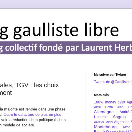
Me suivre sur Twitter
Tweets de @Gaullisteli
iales, TGV : les choix
ment
Mots clés
100% money
Agr
1929
Alain Cotta
Alan Gr
a majorité est rentrée dans une phase
Allemagne
André-
ns.
Outre le caractère de plus en plus
Angela 
Holbecq
 voir la réduction de la politique à de la
Argentine
Arcelor-Mittal
un modèle de société.
Montebourg
Attac
Barack Obama
Brésil
Bâl