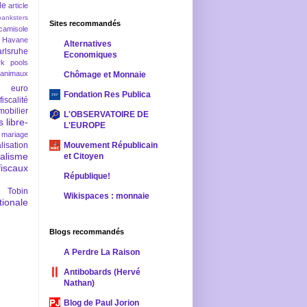
le
article
banksters
Sites recommandés
camisole
 Havane
Alternatives
rlsruhe
Economiques
rk pools
 animaux
Chômage et Monnaie
euro
Fondation Res Publica
fiscalité
mobilier
L'OBSERVATOIRE DE
s
libre-
L'EUROPE
mariage
lisation
Mouvement Républicain
ralisme
et Citoyen
scaux
République!
 Tobin
Wikispaces : monnaie
ionale
Blogs recommandés
A Perdre La Raison
Antibobards (Hervé
Nathan)
Blog de Paul Jorion