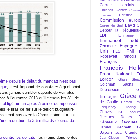
Camille Landais
Christian Gomez
Christi
Christine 
Etienne
Commission euro
David C
Corée du Sud
Debout la Républiqu
EDF
Emmanuel
Emmanuel Todd
Espagne
Zemmour
Unis
FMI
FESF
Roosevelt
François
François Fi
François Hol
Front National
F
Lordon
Glass Steag
 même depuis le début du mandat) n’est pas
Goldman Sachs
ique
, il est frappant de constater à quel point
G
Dépression
sans jamais sembler capable de voir plus
Grèce
Bretagne
once à l’automne 2013 qu’il tiendra les 3% de
de Gaulle
Gérard Laf
st obligé, un an après à peine, de repousser
Frequency Trading
s le bras de fer sur le déficit budgétaire
Chavez
ISF
Jacque
gocierait pas avec la Commission, il a fini
Jacques Delors
’une réduction de 3,6 milliards d’euros du
Jacques
Généreux
James Kenneth Gal
Japon
Jean-Claude
e contre les déficits
, les mains dans le dos
Jean-Claude Trichet