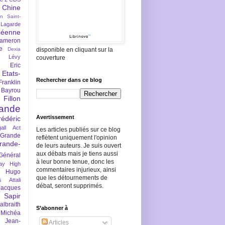
Chine
an Saint-
Lagarde
péenne
ameron
e
Dexia
disponible en cliquant sur la
 Lévy
couverture
Eric
Etats-
Rechercher dans ce blog
Franklin
 Bayrou
llon
lande
Avertissement
rédéric
all Act
Les articles publiés sur ce blog
Grande
reflètent uniquement l'opinion
rande-
de leurs auteurs. Je suis ouvert
aux débats mais je tiens aussi
Général
à leur bonne tenue, donc les
ay
High
commentaires injurieux, ainsi
Hugo
que les détournements de
s Attali
débat, seront supprimés.
Jacques
 Sapir
braith
S’abonner à
 Michéa
Jean-
Articles