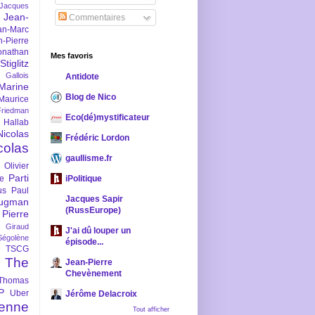
-Jacques
Jean-
Commentaires
an-Marc
n-Pierre
onathan
Mes favoris
iglitz
 Gallois
Antidote
Marine
Blog de Nico
Maurice
iedman
Eco(dé)mystificateur
 Hallab
Nicolas
Frédéric Lordon
colas
gaullisme.fr
Olivier
Parti
ne
iPolitique
us
Paul
Jacques Sapir
ugman
(RussEurope)
Pierre
l Giraud
J'ai dû louper un
Ségolène
épisode...
TSCG
The
Jean-Pierre
Chevènement
Thomas
P
Uber
Jérôme Delacroix
enne
Tout afficher