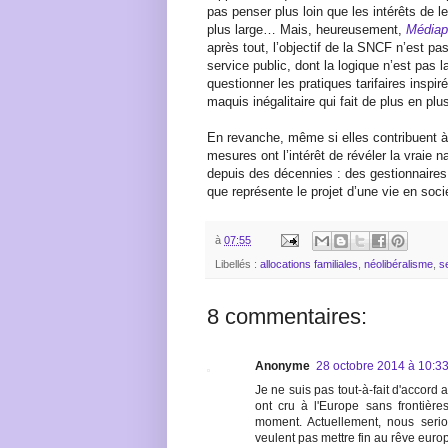
pas penser plus loin que les intérêts de le
plus large… Mais, heureusement,
Médiap
après tout, l’objectif de la SNCF n’est pa
service public, dont la logique n’est pas 
questionner les pratiques tarifaires insp
maquis inégalitaire qui fait de plus en pl
En revanche, même si elles contribuent 
mesures ont l’intérêt de révéler la vraie 
depuis des décennies : des gestionnaires
que représente le projet d’une vie en soci
à
07:55
Libellés :
allocations familiales
,
néolibéralisme
,
s
8 commentaires:
Anonyme
28 octobre 2014 à 10:3
Je ne suis pas tout-à-fait d'accord
ont cru à l'Europe sans frontière
moment. Actuellement, nous serio
veulent pas mettre fin au rêve euro