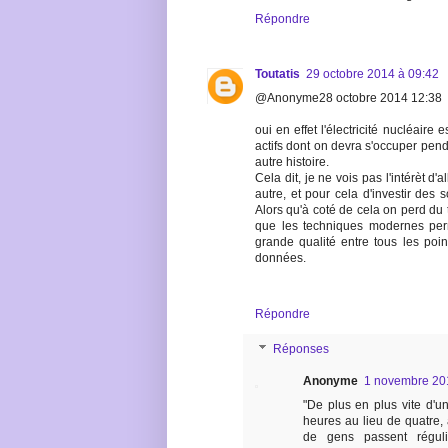
Répondre
Toutatis
29 octobre 2014 à 09:42
@Anonyme28 octobre 2014 12:38
oui en effet l'électricité nucléaire
actifs dont on devra s'occuper pend
autre histoire.
Cela dit, je ne vois pas l'intérèt d'
autre, et pour cela d'investir des
Alors qu'à coté de cela on perd du t
que les techniques modernes per
grande qualité entre tous les poin
données.
Répondre
Réponses
Anonyme
1 novembre 20
"De plus en plus vite d'un 
heures au lieu de quatre,
de gens passent réguli