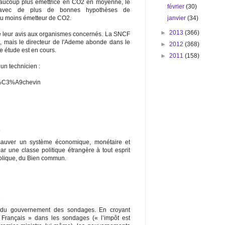
aucoup plus émettrice en CO2 en moyenne, le
février
(30)
 (avec de plus de bonnes hypothèses de
janvier
(34)
peu moins émetteur de CO2.
►
2013
(366)
de leur avis aux organismes concernés. La SNCF
t, mais le directeur de l'Ademe abonde dans le
►
2012
(368)
e étude est en cours.
►
2011
(158)
 un technicien :
o_L%C3%A9chevin
4
 sauver un système économique, monétaire et
ar une classe politique étrangère à tout esprit
ublique, du Bien commun.
1
 du gouvernement des sondages. En croyant
Français » dans les sondages (« l’impôt est