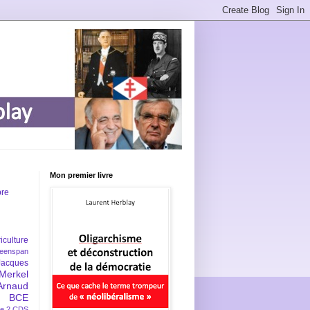
Mon premier livre
bre
iculture
eenspan
Jacques
Merkel
Arnaud
BCE
e 2
CDS