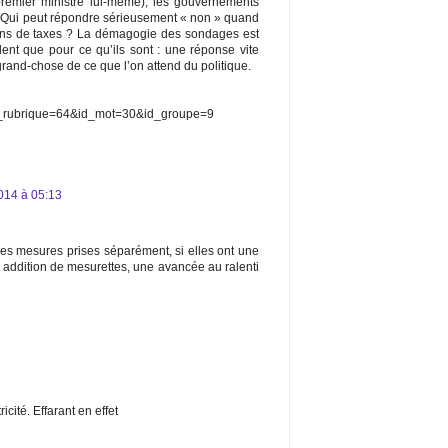
premier ministre lui-même), les gouvernements
s. Qui peut répondre sérieusement « non » quand
oins de taxes ? La démagogie des sondages est
ent que pour ce qu’ils sont : une réponse vite
grand-chose de ce que l’on attend du politique.
d_rubrique=64&id_mot=30&id_groupe=9
014 à 05:13
les mesures prises séparément, si elles ont une
 addition de mesurettes, une avancée au ralenti
icité. Effarant en effet