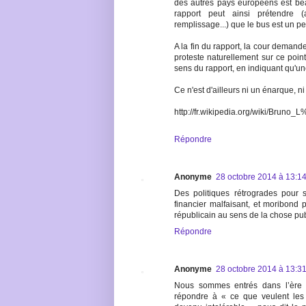
des autres pays européens est be
rapport peut ainsi prétendre
remplissage...) que le bus est un 
A la fin du rapport, la cour deman
proteste naturellement sur ce poin
sens du rapport, en indiquant qu'un
Ce n'est d'ailleurs ni un énarque, ni
http://fr.wikipedia.org/wiki/Brun
Répondre
Anonyme
28 octobre 2014 à 13:1
Des politiques rétrogrades pour
financier malfaisant, et moribond p
républicain au sens de la chose p
Répondre
Anonyme
28 octobre 2014 à 13:3
Nous sommes entrés dans l’ère
répondre à « ce que veulent les 