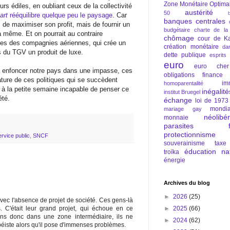
Zone Monétaire Optima
urs édiles, en oubliant ceux de la collectivité
austérité
50
art
rééquilibre quelque peu le paysage
. Car
banques centrales
s de maximiser son profit, mais de fournir un
budgétaire
charte de la
la même. Et on pourrait au contraire
chômage
cour de Ka
irées des compagnies aériennes, qui crée un
création monétaire
da
us du TGV un produit de luxe.
dette publique
esprits
euro
euro cher
à enfoncer notre pays dans une impasse, ces
obligations
finance
nature de ces politiques qui se succèdent
im
homoparentalité
 à la petite semaine incapable de penser ce
inégalité
institut Bruegel
été.
échange
loi de 1973
mondia
mariage gay
néolibé
monnaie
parasites fi
protectionnisme
ervice public
,
SNCF
souverainisme
taxe
éducation nat
troïka
énergie
Archives du blog
3
►
2026
(25)
 avec l'absence de projet de société. Ces gens-là
►
2025
(66)
s. C'était leur grand projet, qui échoue en ce
ns donc dans une zone intermédiaire, ils ne
►
2024
(62)
péiste alors qu'il pose d'immenses problèmes.