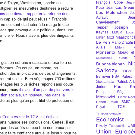
François Copé
me à Tokyo, Washington, Londre ou
Jean
Jean-Luc Gréau
Rosa
iplier les mesurettes destinées à réduire
Luc Mélenchon
Je
ons que devrait rapporter la réforme des
Ayrault
Jea
un cap solide qui peut réussir, François
Chevènement
J
, ne cessant d’adapter à la marge le cap
Joseph St
Tepper
hecs que provoque leur politique, dans une
Keynes
LIBOR
Louis
rficielle. Nous n’avons plus des dirigeants
Maastricht
MES
M'PEP
e.
Le Pen
Mario Draghi
Allais
Milton Fr
Monsanto
Morad el
Muhammad Yunus
gestion est une incapacité effarante à se
Ni
Dupont-Aignan
réformes. On coupe, on rabote, on
Sarkozy
OGM
estion des implications de ces changements,
Berruyer
PSA
Palesti
contrat social. Bien sûr, couper 700 millions
Socialiste
Patrick Art
 ménages les plus riches répond sans doute
Paul Kr
Jorion
inion, mais
il s’agit d’un pas de plus vers le
Philippe Séguin
tion sociale, un nouveau pas dans la
Moscovici
Pierre-Noë
sterait plus qu’un petit filet de protection et
SMIC
Robert Reich
TCE
Royal
Tchécoslovaquie
es Comptes sur le TGV est édifiant
.
Economist
ans nuance ses conclusions. Certes, il est
UM
Piketty
Tocqueville
 par des arrêts un peu trop nombreux par
Union Europé
 peut faire confiance aux élus locaux pour ne