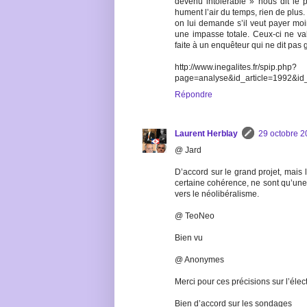
devenu intolérable » nous dit le 
hument l’air du temps, rien de plu
on lui demande s’il veut payer m
une impasse totale. Ceux-ci ne val
faite à un enquêteur qui ne dit pas 
http://www.inegalites.fr/spip.php?
page=analyse&id_article=1992&i
Répondre
Laurent Herblay
29 octobre 2
@ Jard
D’accord sur le grand projet, mais 
certaine cohérence, ne sont qu’une
vers le néolibéralisme.
@ TeoNeo
Bien vu
@ Anonymes
Merci pour ces précisions sur l’électr
Bien d’accord sur les sondages