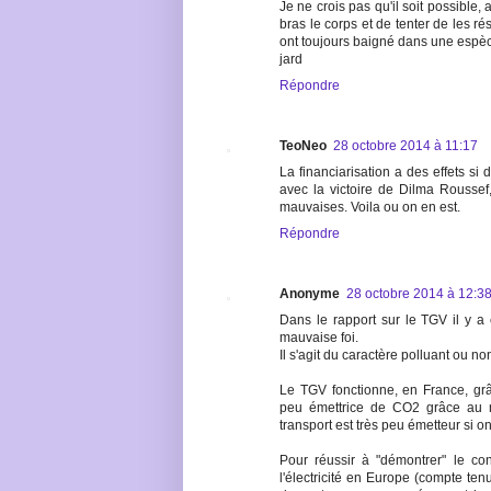
Je ne crois pas qu'il soit possible, 
bras le corps et de tenter de les ré
ont toujours baigné dans une espèce d
jard
Répondre
TeoNeo
28 octobre 2014 à 11:17
La financiarisation a des effets si
avec la victoire de Dilma Roussef, 
mauvaises. Voila ou on en est.
Répondre
Anonyme
28 octobre 2014 à 12:3
Dans le rapport sur le TGV il y a
mauvaise foi.
Il s'agit du caractère polluant ou n
Le TGV fonctionne, en France, grâce
peu émettrice de CO2 grâce au n
transport est très peu émetteur si 
Pour réussir à "démontrer" le co
l'électricité en Europe (compte ten