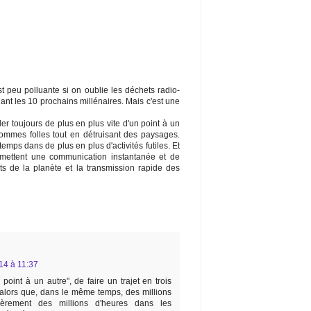
 est peu polluante si on oublie les déchets radio-
ant les 10 prochains millénaires. Mais c'est une
aller toujours de plus en plus vite d'un point à un
 sommes folles tout en détruisant des paysages.
emps dans de plus en plus d'activités futiles. Et
mettent une communication instantanée et de
ts de la planète et la transmission rapide des
14 à 11:37
point à un autre", de faire un trajet en trois
 alors que, dans le même temps, des millions
èrement des millions d'heures dans les