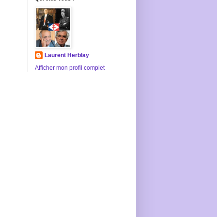
Laurent Herblay
Afficher mon profil complet