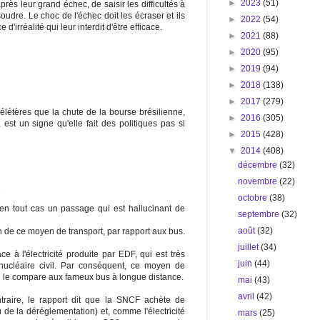
►
2023
(51)
après leur grand échec, de saisir les difficultés à
soudre. Le choc de l'échec doit les écraser et ils
►
2022
(54)
'irréalité qui leur interdit d'être efficace.
►
2021
(88)
►
2020
(95)
►
2019
(94)
►
2018
(138)
►
2017
(279)
 délétères que la chute de la bourse brésilienne,
►
2016
(305)
est un signe qu'elle fait des politiques pas si
►
2015
(428)
▼
2014
(408)
décembre
(32)
novembre
(22)
8
octobre
(38)
 en tout cas un passage qui est hallucinant de
septembre
(32)
août
(32)
on de ce moyen de transport, par rapport aux bus.
juillet
(34)
 à l'électricité produite par EDF, qui est très
juin
(44)
ucléaire civil. Par conséquent, ce moyen de
on le compare aux fameux bus à longue distance.
mai
(43)
avril
(42)
ntraire, le rapport dit que la SNCF achète de
u de la déréglementation) et, comme l'électricité
mars
(25)