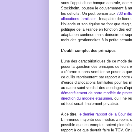
sans l’appui d’une banque centrale, com
Stockholm, pousse le gouvernement à mult
les déficits. On peut penser aux
700 milli
allocations familiales
. Incapable de fixer 
Hollande et son équipe se font que réagir
politique de la France en fonction des éc
adaptation continue mais dérisoire et supe
mais des gestionnaires à la petite semain
L’oubli complet des principes
L’une des caractéristiques de ce mode de 
poser la question des principes de leurs 
« réforme » sans sembler se poser la qu
ce qu’ils représentent par rapport à notre 
d’euros d’allocations familiales pour les
au sacro-saint verdict des sondages d’op
démantèlement de notre modèle de protec
direction du modèle étasunien
, où il ne re
où tout serait finalement privatisé.
A ce titre,
le dernier rapport de la Cour d
L’immense majorité des médias a repris s
possible que les comptes soient plombés
rapport à ce que devrait faire le TGV. On