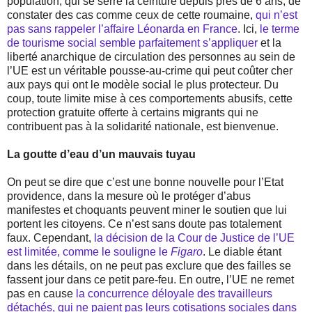
population, qui se serre la ceinture depuis près de 6 ans, de
constater des cas comme ceux de cette roumaine,
qui n’est
pas sans rappeler l’affaire Léonarda en France
. Ici,
le terme
de tourisme social semble parfaitement s’appliquer
et la
liberté anarchique de circulation des personnes au sein de
l’UE est un véritable pousse-au-crime qui peut coûter cher
aux pays qui ont le modèle social le plus protecteur. Du
coup, toute limite mise à ces comportements abusifs, cette
protection gratuite offerte à certains migrants qui ne
contribuent pas à la solidarité nationale, est bienvenue.
La goutte d’eau d’un mauvais tuyau
On peut se dire que c’est une bonne nouvelle pour l’Etat
providence, dans la mesure où le protéger d’abus
manifestes et choquants peuvent miner le soutien que lui
portent les citoyens. Ce n’est sans doute pas totalement
faux. Cependant,
la décision de la Cour de Justice de l’UE
est limitée, comme le souligne le
Figaro
. Le diable étant
dans les détails, on ne peut pas exclure que des failles se
fassent jour dans ce petit pare-feu. En outre, l’UE ne remet
pas en cause
la concurrence déloyale des travailleurs
détachés, qui ne paient pas leurs cotisations sociales dans