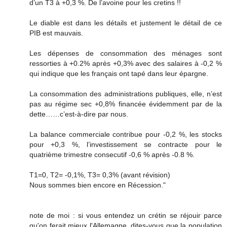
d’un T3 à +0,3 %. De l’avoine pour les cretins !!
Le diable est dans les détails et justement le détail de ce
PIB est mauvais.
Les dépenses de consommation des ménages sont
ressorties à +0.2% après +0,3% avec des salaires à -0,2 %
qui indique que les français ont tapé dans leur épargne.
La consommation des administrations publiques, elle, n’est
pas au régime sec +0,8% financée évidemment par de la
dette……c’est-à-dire par nous.
La balance commerciale contribue pour -0,2 %, les stocks
pour +0,3 %, l’investissement se contracte pour le
quatrième trimestre consecutif -0,6 % après -0.8 %.
T1=0, T2= -0,1%, T3= 0,3% (avant révision)
Nous sommes bien encore en Récession."
note de moi : si vous entendez un crétin se réjouir parce
qu'on ferait mieux l'Allemagne, dites-vous que la population