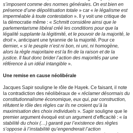
s’imposent comme des normes générales. On est bien en
présence d’une dépolitisation totale
» car «
le légalisme est
imperméable à toute contestation
». Il y voit une critique de
la démocratie même : «
Schmitt considère ainsi que le
parlementarisme libéral créé les conditions pour que la
légalité supplante la légitimité, et le pouvoir de la majorité, le
droit
», anticipant une tyrannie de la majorité. Pour ce
dernier, «
si le peuple n’est ni bon, ni uni, ni homogène,
alors la règle majoritaire est la fin de la raison et de la
justice. Il faut donc brider l’action des majorités par une
référence à un idéal intangible
».
Une remise en cause néolibérale
Jacques Sapir souligne le rôle de Hayek. Ce faisant, il note
la contradiction des néolibéraux de «
réclamer désormais du
constitutionnalisme économique, eux qui, par construction,
réfutent le rôle des règles car ils ne croient qu’à la
maximisation des choix individuels
». Sapir souligne que le
premier argument évoqué est un argument d’efficacité : «
la
stabilité du choix (…) garanti par l’existence des règles
s’oppose à l’instabilité qu’engendrerait l’action