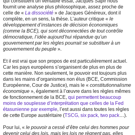
qui constituent un véritable essai, Jacques Sapir nous
fournit une analyse plus philosophique, assez proche de
celle de «
La dissociété
» de Jacques Généreux, dont il
complète, en un sens, la thèse. L’auteur critique «
le
développement d’instances de décision économiques
(comme la BCE), qui sont déconnectées de tout contrôle
démocratique, l’idée aujourd’hui répandue qu’un
gouvernement par les règles pourrait se substituer à un
gouvernement du peuple
».
Et il est vrai que son propos de est particulièrement actuel.
Car les pays européens s’organisent de plus en plus de
cette manière. Non seulement, le pouvoir est toujours plus
dans les mains d’organismes non élus (BCE, Commission
Européenne, Cour de Justice), mais le «
constitutionnalisme
économique
», également à l’œuvre dans les règles mêmes
de fonctionnement de la BCE,
qui permettent beaucoup
moins de souplesse d’interprétation que celles de la Fed
étasunienne par exemple
, l’est aussi dans toutes les règles
de cette Europe austéritaire (
TSCG, six pack, two pack
…).
Pour lui, «
le pouvoir a cessé d’être celui des hommes pour
devenir celui des lois, mais les lois ne règnent pas, elles