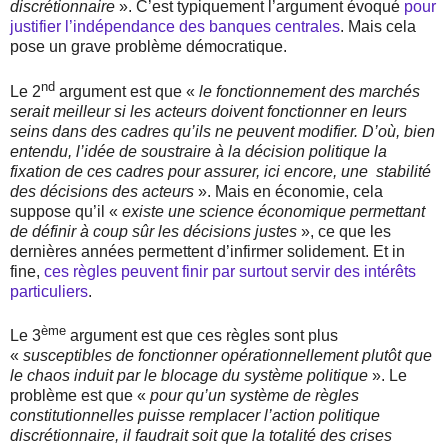
discrétionnaire
». C’est typiquement l’argument évoqué
pour
justifier l’indépendance des banques centrales
. Mais cela
pose un grave problème démocratique.
nd
Le 2
argument est que «
le fonctionnement des marchés
serait meilleur si les acteurs doivent fonctionner en leurs
seins dans des cadres qu’ils ne peuvent modifier. D’où, bien
entendu, l’idée de soustraire à la décision politique la
fixation de ces cadres pour assurer, ici encore, une
stabilité
des décisions des acteurs
». Mais en économie, cela
suppose qu’il «
existe une science économique permettant
de définir à coup sûr les décisions justes
», ce que les
dernières années permettent d’infirmer solidement. Et in
fine,
ces règles peuvent finir par surtout servir des intérêts
particuliers
.
ème
Le 3
argument est que ces règles sont plus
«
susceptibles de fonctionner opérationnellement plutôt que
le chaos induit par le blocage du système politique
». Le
problème est que «
pour qu’un système de règles
constitutionnelles puisse remplacer l’action politique
discrétionnaire, il faudrait soit que la totalité des crises