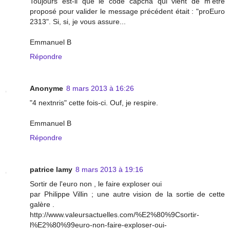
Toujours est-il que le code capcha qui vient de m'être
proposé pour valider le message précédent était : "proEuro
2313". Si, si, je vous assure...
Emmanuel B
Répondre
Anonyme
8 mars 2013 à 16:26
"4 nextnris" cette fois-ci. Ouf, je respire.
Emmanuel B
Répondre
patrice lamy
8 mars 2013 à 19:16
Sortir de l'euro non , le faire exploser oui
par Philippe Villin ; une autre vision de la sortie de cette
galère .
http://www.valeursactuelles.com/%E2%80%9Csortir-
l%E2%80%99euro-non-faire-exploser-oui-