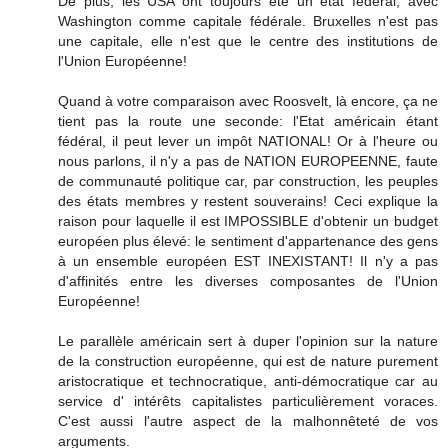
De plus, les USA ont toujours été un état fédéral, avec
Washington comme capitale fédérale. Bruxelles n'est pas
une capitale, elle n'est que le centre des institutions de
l'Union Européenne!
Quand à votre comparaison avec Roosvelt, là encore, ça ne
tient pas la route une seconde: l'Etat américain étant
fédéral, il peut lever un impôt NATIONAL! Or à l'heure ou
nous parlons, il n'y a pas de NATION EUROPEENNE, faute
de communauté politique car, par construction, les peuples
des états membres y restent souverains! Ceci explique la
raison pour laquelle il est IMPOSSIBLE d'obtenir un budget
européen plus élevé: le sentiment d'appartenance des gens
à un ensemble européen EST INEXISTANT! Il n'y a pas
d'affinités entre les diverses composantes de l'Union
Européenne!
Le parallèle américain sert à duper l'opinion sur la nature
de la construction européenne, qui est de nature purement
aristocratique et technocratique, anti-démocratique car au
service d' intérêts capitalistes particulièrement voraces.
C'est aussi l'autre aspect de la malhonnêteté de vos
arguments.