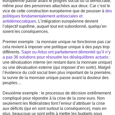
européenne passe avant le progrès social ou la démocratie,
même pour des personnes attachées aux deux. Car c’est le
vice de cette construction européenne que de pousser à
des
politiques fondamentalement antisociales et
antidémocratiques
. L’intégration européenne devient
l’objectif suprême, auquel tout est subordonné, quelqu’en
soient les conséquences.
Premier exemple : la monnaie unique ne fonctionne pas car
cela revient à imposer une politique unique à des pays trop
différents.
Sapir ou Artus ont parfaitement démontré qu’il n’y
a pas 36 solutions pour résoudre les déséquilibres actuels
:
une dévaluation interne (en restant dans la monnaie unique)
ou une dévaluation externe (qui imposer d’en sortir). Malgré
l’évidence du coût social bien plus important de la première,
la survie de la monnaie unique passe avant la douleur des
peuples…
Deuxième exemple : le processus de décision extrêmement
compliqué pour répondre à la crise de la zone euro. Non
seulement les fédéralistes font l’erreur d’attribuer la crise
aux déficits (qui en sont surtout la conséquence), mais en
plus, beaucoup ux sont prêts à mettre les budgets sous