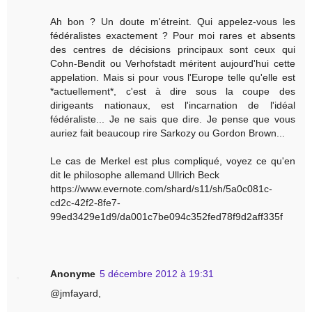
Ah bon ? Un doute m'étreint. Qui appelez-vous les
fédéralistes exactement ? Pour moi rares et absents
des centres de décisions principaux sont ceux qui
Cohn-Bendit ou Verhofstadt méritent aujourd'hui cette
appelation. Mais si pour vous l'Europe telle qu'elle est
*actuellement*, c'est à dire sous la coupe des
dirigeants nationaux, est l'incarnation de l'idéal
fédéraliste... Je ne sais que dire. Je pense que vous
auriez fait beaucoup rire Sarkozy ou Gordon Brown...
Le cas de Merkel est plus compliqué, voyez ce qu'en
dit le philosophe allemand Ullrich Beck
https://www.evernote.com/shard/s11/sh/5a0c081c-
cd2c-42f2-8fe7-
99ed3429e1d9/da001c7be094c352fed78f9d2aff335f
Anonyme
5 décembre 2012 à 19:31
@jmfayard,