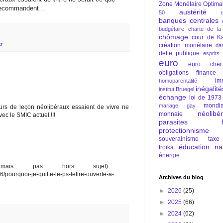
Zone Monétaire Optima
 recommandent…
austérité
50
banques centrales
budgétaire
charte de la
chômage
cour de Ka
t
création monétaire
da
dette publique
esprits
euro
euro cher
obligations
finance
im
homoparentalité
inégalité
institut Bruegel
échange
loi de 1973
mondia
mariage gay
s de leçon néolibéraux essaient de vivre ne
néolibé
monnaie
ec le SMIC actuel !!!
parasites fi
protectionnisme
souverainisme
taxe
éducation nat
troïka
énergie
(mais pas hors sujet) :
/pourquoi-je-quitte-le-ps-lettre-ouverte-a-
Archives du blog
►
2026
(25)
►
2025
(66)
►
2024
(62)