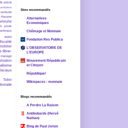
le
article
banksters
Sites recommandés
camisole
 Havane
Alternatives
rlsruhe
Economiques
rk pools
 animaux
Chômage et Monnaie
euro
Fondation Res Publica
fiscalité
mobilier
L'OBSERVATOIRE DE
s
libre-
L'EUROPE
mariage
lisation
Mouvement Républicain
ralisme
et Citoyen
scaux
République!
 Tobin
Wikispaces : monnaie
ionale
Blogs recommandés
A Perdre La Raison
Antibobards (Hervé
Nathan)
Blog de Paul Jorion