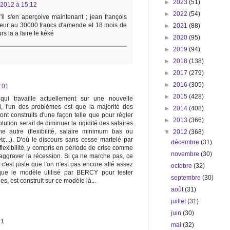
►
2023
(51)
2012 à 15:12
►
2022
(54)
il s'en aperçoive maintenant ; jean françois
lleur au 30000 francs d'amende et 18 mois de
►
2021
(88)
rs la a faire le kéké
►
2020
(95)
►
2019
(94)
►
2018
(138)
►
2017
(279)
►
2016
(305)
:01
►
2015
(428)
qui travaille actuellement sur une nouvelle
l, l'un des problèmes est que la majorité des
►
2014
(408)
t construits d'une façon telle que pour régler
►
2013
(366)
ution serait de diminuer la rigidité des salaires
e autre (flexibilité, salaire minimum bas ou
▼
2012
(368)
,etc...). D'où le discours sans cesse martelé par
décembre
(31)
 flexibilité, y compris en période de crise comme
novembre
(30)
'aggraver la récession. Si ça ne marche pas, ce
 c'est juste que l'on n'est pas encore allé assez
octobre
(32)
s que le modèle utilisé par BERCY pour tester
septembre
(30)
, est construit sur ce modèle là...
août
(31)
juillet
(31)
juin
(30)
01
mai
(32)