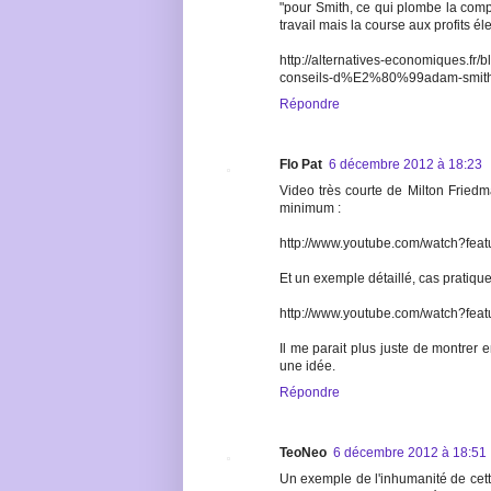
"pour Smith, ce qui plombe la compé
travail mais la course aux profits éle
http://alternatives-economiques.fr/
conseils-d%E2%80%99adam-smith
Répondre
Flo Pat
6 décembre 2012 à 18:23
Video très courte de Milton Friedm
minimum :
http://www.youtube.com/watch?fea
Et un exemple détaillé, cas pratique
http://www.youtube.com/watch?fe
Il me parait plus juste de montrer 
une idée.
Répondre
TeoNeo
6 décembre 2012 à 18:51
Un exemple de l'inhumanité de cett