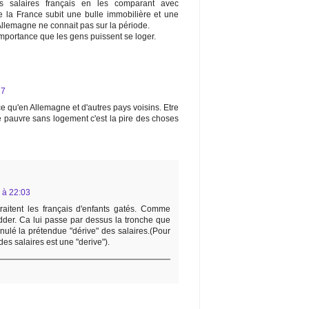
es salaires français en les comparant avec
e la France subit une bulle immobilière et une
llemagne ne connait pas sur la période.
portance que les gens puissent se loger.
27
e qu'en Allemagne et d'autres pays voisins. Etre
e pauvre sans logement c'est la pire des choses
 à 22:03
raitent les français d'enfants gatés. Comme
dder. Ca lui passe par dessus la tronche que
nulé la prétendue "dérive" des salaires.(Pour
es salaires est une "derive").