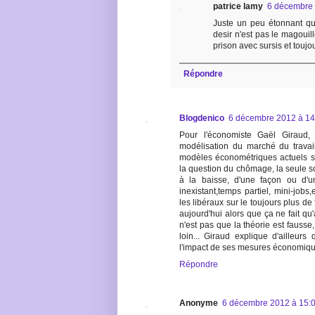
patrice lamy
6 décembre 
Juste un peu étonnant qu'
desir n'est pas le magoui
prison avec sursis et toujou
Répondre
Blogdenico
6 décembre 2012 à 14
Pour l'économiste Gaël Giraud, 
modélisation du marché du travai
modèles économétriques actuels son
la question du chômage, la seule sol
à la baisse, d'une façon ou d'un
inexistant,temps partiel, mini-jobs
les libéraux sur le toujours plus de
aujourd'hui alors que ça ne fait qu
n'est pas que la théorie est fausse,
loin... Giraud explique d'ailleur
l'impact de ses mesures économiques
Répondre
Anonyme
6 décembre 2012 à 15: