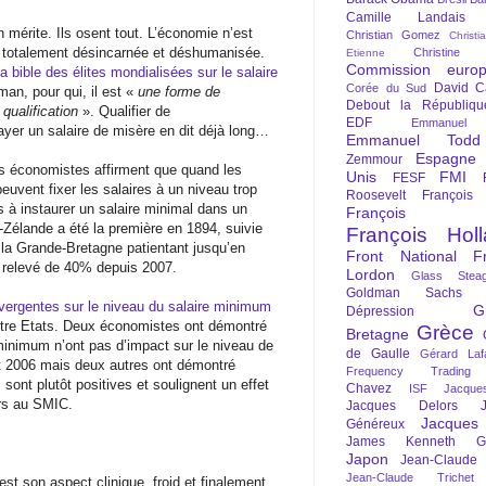
Camille Landais
mérite. Ils osent tout. L’économie n’est
Christian Gomez
Christi
s, totalement désincarnée et déshumanisée.
Christine 
Etienne
Commission euro
a bible des élites mondialisées sur le salaire
David C
Corée du Sud
man, pour qui, il est «
une forme de
Debout la Républiqu
 qualification
». Qualifier de
EDF
Emmanuel
ayer un salaire de misère en dit déjà long…
Emmanuel Todd
Espagne
Zemmour
s économistes affirment que quand les
Unis
FMI
FESF
peuvent fixer les salaires à un niveau trop
Roosevelt
François
 à instaurer un salaire minimal dans un
François Fi
Zélande a été la première en 1894, suivie
François Hol
 la Grande-Bretagne patientant jusqu’en
Front National
F
é relevé de 40% depuis 2007.
Lordon
Glass Steag
Goldman Sachs
ergentes sur le niveau du salaire minimum
G
Dépression
entre Etats. Deux économistes ont démontré
Grèce
Bretagne
minimum n’ont pas d’impact sur le niveau de
de Gaulle
Gérard Laf
et 2006 mais deux autres ont démontré
Frequency Trading
sont plutôt positives et soulignent un effet
Chavez
ISF
Jacque
urs au SMIC.
Jacques Delors
Jacques
Généreux
James Kenneth Gal
Japon
Jean-Claude
Jean-Claude Trichet
’est son aspect clinique, froid et finalement