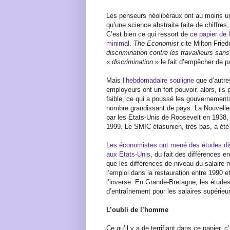
Les penseurs néolibéraux ont au moins un 
qu’une science abstraite faite de chiffre
C’est bien ce qui ressort de
ce papier de l
minimal
.
The Economist
cite Milton Fried
discrimination contre les travailleurs sans
«
discrimination
» le fait d’empêcher de p
Mais
l’hebdomadaire souligne
que d’autre
employeurs ont un fort pouvoir, alors, ils 
faible, ce qui a poussé les gouvernements
nombre grandissant de pays. La Nouvelle-
par les Etats-Unis de Roosevelt en 1938,
1999. Le SMIC étasunien, très bas, a ét
Les économistes ont mené des études div
aux Etats-Unis
, du fait des différences 
que les différences de niveau du salaire 
l’emploi dans la restauration entre 1990 
l’inverse. En Grande-Bretagne, les études 
d’entraînement pour les salaires supérie
L’oubli de l’homme
Ce qu’il y a de terrifiant dans ce papier, c