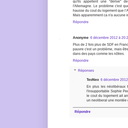
qu'ils appellent une "dérive" d
l'Allemagne. Le problème c'est qu
hausse du cout du logement que l’A
Mais apparemment ca n'a aucune im
Répondre
Anonyme
6 décembre 2012 à 20:
Plus de 2 fois plus de SDF en Franc
pauvre c'est un problème, mais êtr
dans des pays comme les nôtres.
Répondre
Réponses
TeoNeo
6 décembre 2012
En plus les néolibéraux t
l'insupportable Sophie Pe
le cout du logement ait an
un neoliberal une montée d
Répondre