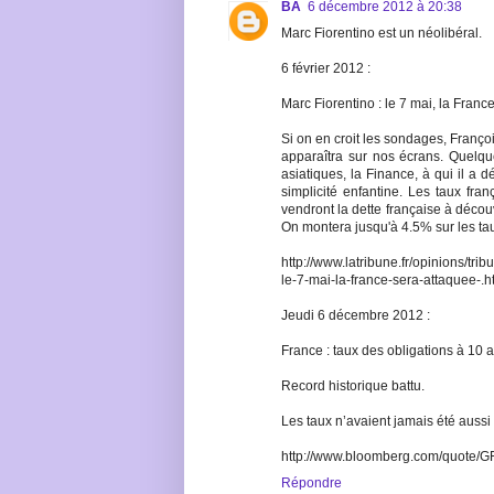
BA
6 décembre 2012 à 20:38
Marc Fiorentino est un néolibéral.
6 février 2012 :
Marc Fiorentino : le 7 mai, la Franc
Si on en croit les sondages, Franço
apparaîtra sur nos écrans. Quelqu
asiatiques, la Finance, à qui il a 
simplicité enfantine. Les taux fran
vendront la dette française à découv
On montera jusqu'à 4.5% sur les tau
http://www.latribune.fr/opinions/tr
le-7-mai-la-france-sera-attaquee-.h
Jeudi 6 décembre 2012 :
France : taux des obligations à 10 
Record historique battu.
Les taux n’avaient jamais été aussi
http://www.bloomberg.com/quote/
Répondre