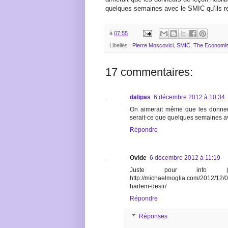
quelques semaines avec le SMIC qu’ils
à
07:55
Libellés :
Pierre Moscovici
,
SMIC
,
The Economis
17 commentaires:
dalipas
6 décembre 2012 à 10:34
On aimerait même que les donneur
serait-ce que quelques semaines av
Répondre
Ovide
6 décembre 2012 à 11:19
Juste pour info 
http://michaelmoglia.com/2012/12/06
harlem-desir/
Répondre
Réponses