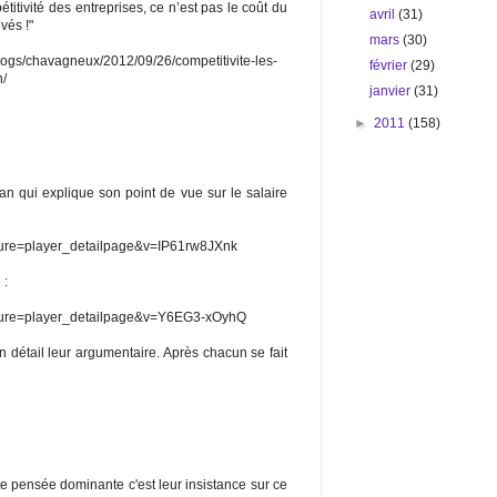
titivité des entreprises, ce n’est pas le coût du
avril
(31)
vés !"
mars
(30)
blogs/chavagneux/2012/09/26/competitivite-les-
février
(29)
/
janvier
(31)
►
2011
(158)
an qui explique son point de vue sur le salaire
ture=player_detailpage&v=IP61rw8JXnk
 :
ature=player_detailpage&v=Y6EG3-xOyhQ
en détail leur argumentaire. Après chacun se fait
e pensée dominante c'est leur insistance sur ce