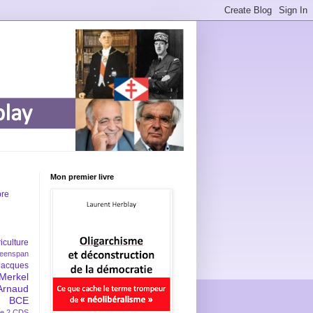
Mon premier livre
bre
iculture
eenspan
Jacques
Merkel
Arnaud
BCE
e 2
CDS