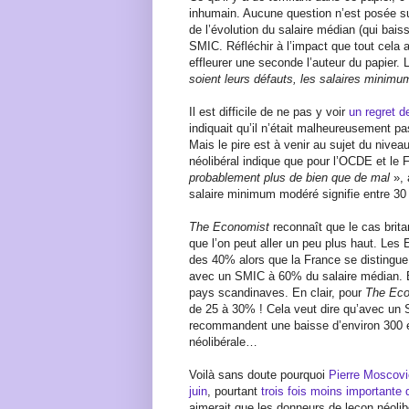
inhumain. Aucune question n’est posée su
de l’évolution du salaire médian (qui baisse
SMIC. Réfléchir à l’impact que tout cela 
effleurer une seconde l’auteur du papier. 
soient leurs défauts, les salaires minimu
Il est difficile de ne pas y voir
un regret d
indiquait qu’il n’était malheureusement p
Mais le pire est à venir au sujet du niv
néolibéral indique que pour l’OCDE et le 
probablement plus de bien que de mal
», 
salaire minimum modéré signifie entre 30
The Economist
reconnaît que le cas brit
que l’on peut aller un peu plus haut. Les 
des 40% alors que la France se distingue 
avec un SMIC à 60% du salaire médian. B
pays scandinaves. En clair, pour
The Eco
de 25 à 30% ! Cela veut dire qu’avec un 
recommandent une baisse d’environ 300 eu
néolibérale…
Voilà sans doute pourquoi
Pierre Moscovi
juin
, pourtant
trois fois moins importante
aimerait que les donneurs de leçon néolib