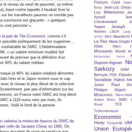
François Copé
Jean
r le niveau du seuil de pauvreté, ou même
Jean-Luc Gréau
Rosa
), base contre laquelle il faudrait fixer le
Luc Mélenchon
Je
a sur les travailleurs pauvres ne semble pas
Ayrault
Jea
La conclusion est glaçante : «
quelques
Chevènement
J
ms vont persister
».
Joseph St
Tepper
Keynes
LIBOR
Louis
e la part de
The Economist
, comme s’il
Maastricht
MES
M'PEP
Le Pen
as possible politiquement de les supprimer…
Mario Draghi
Allais
eau souhaitable du SMIC. L’hebdomadaire
Milton Fr
Monsanto
Morad el
FMI, «
un salaire minimum modéré fait
Muhammad Yunus
avant de préciser que la définition d’un
Ni
Dupont-Aignan
 et 40% du salaire médian.
Sarkozy
OGM
annique (à 46% du salaire médian) démontre
Berruyer
PSA
Palesti
Etats-Unis et le Japon restent sous le cap
Socialiste
Patrick Art
avec le niveau le plus élevé de la sélection
Paul Kr
Jorion
izaremment, pas pas d’information sur les
Philippe Séguin
nomist
, en France notre SMIC est trop élevé
Moscovici
Pierre-Noë
SMIC à 1118 euros nets par mois, ils
SMIC
Robert Reich
TCE
Royal
ros. Voilà le fond de la pensée
Tchécoslovaquie
Economist
ci valorise la miniscule hausse du SMIC de
UM
Piketty
Tocqueville
 que celle de Jacques Chirac en 1995
. On
Union Europé
éraux essaient de vivre ne serait-ce que