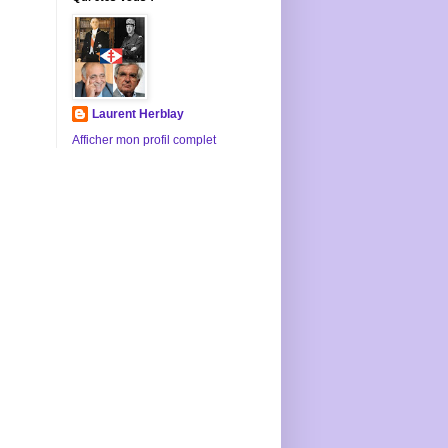
Laurent Herblay
Afficher mon profil complet