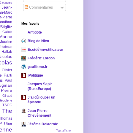
-Jacques
Jean-
Commentaires
an-Marc
n-Pierre
onathan
Mes favoris
iglitz
 Gallois
Antidote
Marine
Blog de Nico
Maurice
iedman
Eco(dé)mystificateur
 Hallab
Nicolas
Frédéric Lordon
colas
gaullisme.fr
Olivier
Parti
ne
iPolitique
us
Paul
Jacques Sapir
ugman
(RussEurope)
Pierre
l Giraud
J'ai dû louper un
Ségolène
épisode...
TSCG
The
Jean-Pierre
Chevènement
Thomas
P
Uber
Jérôme Delacroix
enne
Tout afficher