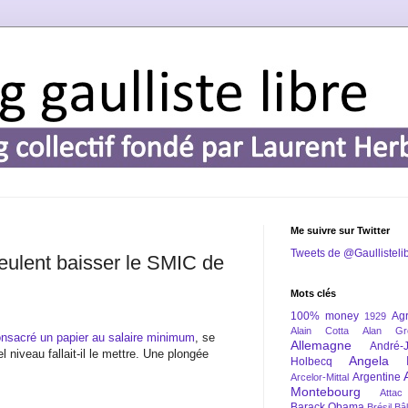
Me suivre sur Twitter
Tweets de @Gaullisteli
veulent baisser le SMIC de
Mots clés
100% money
Agr
1929
Alain Cotta
Alan Gr
nsacré un papier au salaire minimum
, se
Allemagne
André-
el niveau fallait-il le mettre. Une plongée
Angela 
Holbecq
Argentine
Arcelor-Mittal
Montebourg
Attac
Barack Obama
Brésil
Bâl