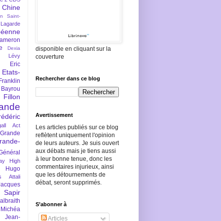
Chine
an Saint-
Lagarde
péenne
ameron
e
Dexia
disponible en cliquant sur la
 Lévy
couverture
Eric
Etats-
Rechercher dans ce blog
Franklin
 Bayrou
llon
lande
Avertissement
rédéric
all Act
Les articles publiés sur ce blog
Grande
reflètent uniquement l'opinion
rande-
de leurs auteurs. Je suis ouvert
aux débats mais je tiens aussi
Général
à leur bonne tenue, donc les
ay
High
commentaires injurieux, ainsi
Hugo
que les détournements de
s Attali
débat, seront supprimés.
Jacques
 Sapir
braith
S’abonner à
 Michéa
Jean-
Articles