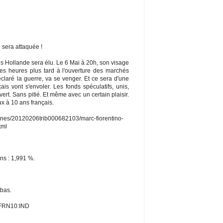
e sera attaquée !
is Hollande sera élu. Le 6 Mai à 20h, son visage
es heures plus tard à l'ouverture des marchés
déclaré la guerre, va se venger. Et ce sera d'une
çais vont s'envoler. Les fonds spéculatifs, unis,
ert. Sans pitié. Et même avec un certain plaisir.
x à 10 ans français.
ibunes/20120206trib000682103/marc-fiorentino-
tml
ans : 1,991 %.
 bas.
GFRN10:IND