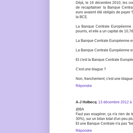
Déjà, le 16 décembre 2010, les con
de recapitaliser la Banque Centr
euro avaient été obligés de payer 5
la BCE.
La Banque Centrale Européenne a d
pourris, et elle a un capital de 10,76
La Banque Centrale Européenne es
La Banque Centrale Européenne es
Et c'est la Banque Centrale Europé
C'est une blague ?
Non, franchement, c'est une blague
Répondre
A-J Holbecq
13 décembre 2012 à 
@BA
Faut pas exagérer, ça n'a rien de t
30%), sur un bilan total d'un peu plu
Et une Banque Centrale n'a pas "besoi
Répondre