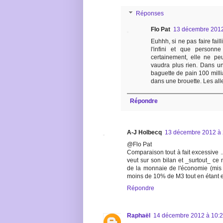
Réponses
Flo Pat
13 décembre 2012
Euhhh, si ne pas faire fail
l'infini et que person
certainement, elle ne peu
vaudra plus rien. Dans u
baguette de pain 100 millia
dans une brouette. Les al
Répondre
A-J Holbecq
13 décembre 2012 à 
@Flo Pat
Comparaison tout à fait excessive .
veut sur son bilan et _surtout_ ce 
de la monnaie de l'économie (mis à
moins de 10% de M3 tout en étant e
Répondre
Raphaël
14 décembre 2012 à 10: