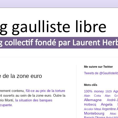
Me suivre sur Twitter
Tweets de @Gaullisteli
 de la zone euro
Mots clés
airement contenu,
fût-ce au prix de la torture
100% money
Agr
1929
ont ouverts au sein de la zone euro. Outre la
Alain Cotta
Alan Gr
Allemagne
rio Monti,
la situation des banques
André-
Angela 
Holbecq
ccupante
.
Argentine
Arcelor-Mittal
Montebourg
Attac
Barack Obama
Brésil
Bâl