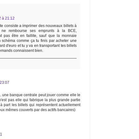
 à 21:12
lite consiste a imprimer des nouveaux billets à
ne ne rembourse ses emprunts à la BCE,
t pas être en faillite, sauf que la monnaie
n schéma comme ça tu finis par acheter une
rd d'euro et tu y va en transportant tes billets
lemands connaissent bien.
23:07
.. une banque centrale peut jouer comme elle le
n'est pas elle qui fabrique la plus grande partie
 part les billets qui représentent actuellement
ux mêmes couverts par des actifs bancaires)
21