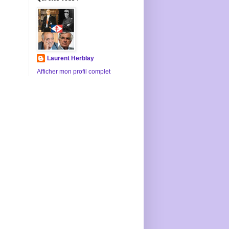
Laurent Herblay
Afficher mon profil complet