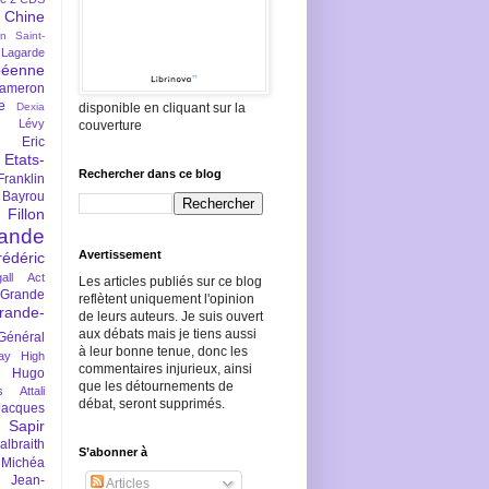
Chine
an Saint-
Lagarde
péenne
ameron
e
Dexia
disponible en cliquant sur la
 Lévy
couverture
Eric
Etats-
Rechercher dans ce blog
Franklin
 Bayrou
llon
lande
Avertissement
rédéric
all Act
Les articles publiés sur ce blog
Grande
reflètent uniquement l'opinion
rande-
de leurs auteurs. Je suis ouvert
aux débats mais je tiens aussi
Général
à leur bonne tenue, donc les
ay
High
commentaires injurieux, ainsi
Hugo
que les détournements de
s Attali
débat, seront supprimés.
Jacques
 Sapir
braith
S’abonner à
 Michéa
Jean-
Articles