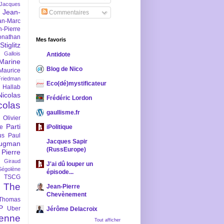
-Jacques
Jean-
Commentaires
an-Marc
n-Pierre
onathan
Mes favoris
iglitz
 Gallois
Antidote
Marine
Blog de Nico
Maurice
iedman
Eco(dé)mystificateur
 Hallab
Nicolas
Frédéric Lordon
colas
gaullisme.fr
Olivier
Parti
ne
iPolitique
us
Paul
Jacques Sapir
ugman
(RussEurope)
Pierre
l Giraud
J'ai dû louper un
Ségolène
épisode...
TSCG
The
Jean-Pierre
Chevènement
Thomas
P
Uber
Jérôme Delacroix
enne
Tout afficher