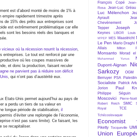
François Copé
Jean
Jean-Luc Gréau
Rosa
iement est d’abord monté de moins de 1% à
Luc Mélenchon
Je
n empire rapidement trimestre après
Ayrault
Jea
ins de 15% des prêts aux entreprises sont
Chevènement
J
apide est extrêmement problématique car elle
Joseph St
Tepper
quels sont les besoins réels des banques et
Keynes
LIBOR
Louis
isée.
Maastricht
MES
M'PEP
Le Pen
Mario Draghi
Allais
Milton Fr
 vicieux où la récession nourrit la récession
,
Monsanto
Morad el
s entreprises. Le tout est renforcé par une
Muhammad Yunus
e-productive où les coupes massives de
Ni
Dupont-Aignan
e, et donc la production, faisant reculer
Sarkozy
agne ne parvient pas à réduire son déficit
OGM
-Unis
, qui n’ont pas d’austérité eux.
Berruyer
PSA
Palesti
Socialiste
Patrick Art
Paul Kr
Jorion
Philippe Séguin
Moscovici
aux Etats-Unis permet aujourd’hui au pays de
Pierre-Noë
SMIC
Robert Reich
er a perdu un tiers de sa valeur en
TCE
Royal
e longue période de stabilisation,
il
a permis d’éviter une replongée de l’économie,
Tchécoslovaquie
Economist
prise n’est pas sans limite). Ce faisant, les
 se recapitaliser.
UM
Piketty
Tocqueville
Union Europé