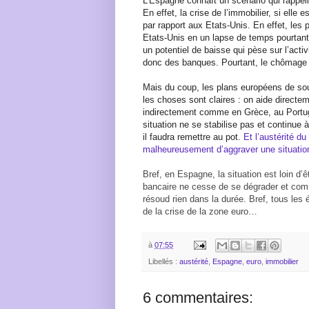
L’Espagne connaît un scénario qui rappel
En effet, la crise de l’immobilier, si elle 
par rapport aux Etats-Unis. En effet, les
Etats-Unis en un lapse de temps pourtant
un potentiel de baisse qui pèse sur l’activ
donc des banques. Pourtant, le chômage 
Mais du coup, les plans européens de so
les choses sont claires : on aide directeme
indirectement comme en Grèce, au Portugal
situation ne se stabilise pas et continue à
il faudra remettre au pot.
Et l’austérité d
malheureusement d’aggraver une situatio
Bref, en Espagne, la situation est loin d’ê
bancaire ne cesse de se dégrader et comm
résoud rien dans la durée. Bref, tous les
de la crise de la zone euro…
à
07:55
Libellés :
austérité
,
Espagne
,
euro
,
immobilier
6 commentaires: