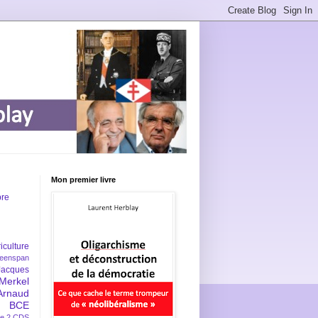
Mon premier livre
bre
iculture
eenspan
Jacques
Merkel
Arnaud
BCE
e 2
CDS