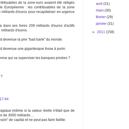
tribuables de la zone euro avaient été obligés
avril
(31)
ale Européenne : les contribuables de la zone
mars
(30)
 milliards d'euros pour recapitaliser en urgence
février
(29)
janvier
(31)
ans ses livres 209 milliards d'euros d'actifs
 milliards d'euros.
►
2011
(158)
t devenue la pire "bad bank" du monde.
t devenue une gigantesque fosse à purin.
enne qui va superviser les banques privées ?
 ?
17:44
ragique (même si la valeur réelle n'était que de
s de 3000 milliards ...
n" de capital et ne peut pas faire faillite.