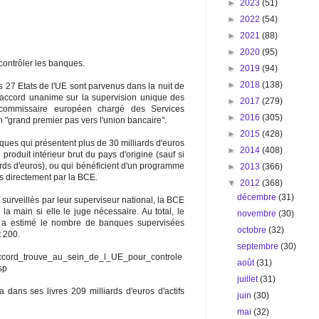
►
2023
(51)
►
2022
(54)
►
2021
(88)
►
2020
(95)
contrôler les banques.
►
2019
(94)
►
2018
(138)
 27 Etats de l'UE sont parvenus dans la nuit de
 accord unanime sur la supervision unique des
►
2017
(279)
ommissaire européen chargé des Services
►
2016
(305)
un "grand premier pas vers l'union bancaire".
►
2015
(428)
nques qui présentent plus de 30 milliards d'euros
►
2014
(408)
produit intérieur brut du pays d'origine (sauf si
liards d'euros), ou qui bénéficient d'un programme
►
2013
(366)
s directement par la BCE.
▼
2012
(368)
décembre
(31)
 surveillés par leur superviseur national, la BCE
a main si elle le juge nécessaire. Au total, le
novembre
(30)
ci a estimé le nombre de banques supervisées
octobre
(32)
t 200.
septembre
(30)
Accord_trouve_au_sein_de_l_UE_pour_controle
août
(31)
sp
juillet
(31)
ans ses livres 209 milliards d'euros d'actifs
juin
(30)
mai
(32)