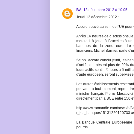
BA
13 décembre 2012 à 10:05
Jeudi 13 décembre 2012 :
Accord trouvé au sein de l'UE pour 
Après 14 heures de discussions, les
mercredi à jeudi à Bruxelles à un
banques de la zone euro. Le c
financiers, Michel Barnier, parle d'
Selon l'accord conclu jeudi, les ba
d'actifs, qui pèsent plus de 20% du 
leurs actifs sont inférieurs à 5 mil
d'aide européen, seront supervisée
Les autres établissements resteront
pouvant, à tout moment, reprendre l
ministre français Pierre Moscovi
directement par la BCE entre 150 e
http://www.romandie.com/news/n/
r_les_banques15131220120733.a
La Banque Centrale Européenne a d
pourris.