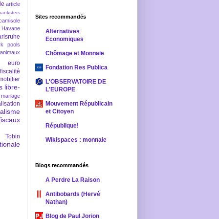
le
article
banksters
Sites recommandés
camisole
 Havane
Alternatives
rlsruhe
Economiques
rk pools
 animaux
Chômage et Monnaie
euro
Fondation Res Publica
fiscalité
mobilier
L'OBSERVATOIRE DE
s
libre-
L'EUROPE
mariage
lisation
Mouvement Républicain
ralisme
et Citoyen
scaux
République!
 Tobin
Wikispaces : monnaie
ionale
Blogs recommandés
A Perdre La Raison
Antibobards (Hervé
Nathan)
Blog de Paul Jorion