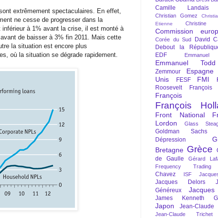
Camille Landais
sont extrêmement spectaculaires. En effet,
Christian Gomez
Christi
ement ne cesse de progresser dans la
Christine 
Etienne
 inférieur à 1% avant la crise, il est monté à
Commission euro
avant de baisser à 3% fin 2011. Mais cette
David C
Corée du Sud
tre la situation est encore plus
Debout la Républiqu
es, où la situation se dégrade rapidement.
EDF
Emmanuel
Emmanuel Todd
Espagne
Zemmour
Unis
FMI
FESF
Roosevelt
François
François Fi
François Hol
Front National
F
Lordon
Glass Steag
Goldman Sachs
G
Dépression
Grèce
Bretagne
de Gaulle
Gérard Laf
Frequency Trading
Chavez
ISF
Jacque
Jacques Delors
Jacques
Généreux
James Kenneth Gal
Japon
Jean-Claude
Jean-Claude Trichet