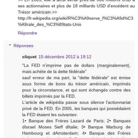
ses actionnaires et plus de 18 milliards USD d'excédent au
Trésor américain.>>
http://fr.wikipedia.org/wiki/R%C3%A9serve_f%C3%A9d%C3
%A9rale_des_%C3%89tats-Unis
Répondre
Réponses
cliquet
15 décembre 2012 à 19:12
"La FED n'imprime pas de dollars (marginalement),
mais achète de la dette fédérale"
sauf erreur de ma part, la "dette fédérale" est émise
sous forme de bons du trésor américain, imprimés
pour la circonstance, et qui sont échangés contre des
billets imprimés par la FED.
L'article de wikipédia passe sous silence l'actionnariat
privé de la FED. En 2005, les banques qui possédaient
la FED étaient les suivantes:
1• Banque des Frères Lazard de Paris; 2• Banques
dIsrael Moses Sieff dItalie; 3• Banque Warburg de
Hambourg et dAmsterdam; 4• Banque des Frères