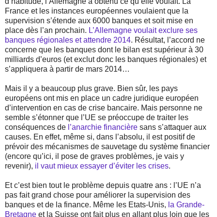
d’habitude, l’Allemagne a obtenu ce qu’elle voulait. La
France et les instances européennes voulaient que la
supervision s’étende aux 6000 banques et soit mise en
place dès l’an prochain.
L’Allemagne voulait exclure ses
banques régionales et attendre 2014
. Résultat, l’accord ne
concerne que les banques dont le bilan est supérieur à 30
milliards d’euros (et exclut donc les banques régionales) et
s’appliquera à partir de mars 2014…
Mais il y a beaucoup plus grave. Bien sûr, les pays
européens ont mis en place un cadre juridique européen
d’intervention en cas de crise bancaire. Mais personne ne
semble s’étonner que l’UE se préoccupe de traiter les
conséquences de
l’anarchie financière
sans s’attaquer aux
causes. En effet, même si, dans l’absolu, il est positif de
prévoir des mécanismes de sauvetage du système financier
(encore qu’ici, il pose de graves problèmes, je vais y
revenir),
il vaut mieux essayer d’éviter les crises
.
Et c’est bien tout le problème depuis quatre ans : l’UE n’a
pas fait grand chose pour améliorer la supervision des
banques et de la finance. Même les Etats-Unis,
la Grande-
Bretagne
et la Suisse ont fait plus en allant plus loin que les