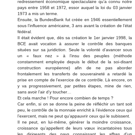
redressement économique spectaculaire qu’a connu notre
pays entre 1958 et 1972, essor auquel la loi du 03 janvier
1973 a mis un terme.
Ensuite, la BundesBank fut créée en 1946 essentiellement
sous l’influence américaine, 3 ans avant la création de l’état
fédéral.
Il était évident que, dès sa création le 1er janvier 1998, la
BCE avait vocation à assurer le contrôle des banques
situées sur sa juridiction. Seule la volonté d’avancer sous
un « faux nez » à l’insu des peuples (méthode
constamment employée depuis le début de la soi-disant
construction européenne) afin de ne pas aborder
frontalement les transferts de souveraineté a retardé la
prise en compte de l’exercice de ce contrôle. Là encore, on
y va progressivement, par petites étapes, mine de rien,
sans avoir l’air d’y toucher…
Et cela marche ! Pour encore combien de temps ?
Car enfin, si on se donne la peine de réfléchir un tant soit
peu, le contrôle de la monnaie enrichit à l’évidence ceux qui
l’exercent, mais ne peut qu’appauvrir ceux qui le subissent.
Il ne peut, en lui-même, générer la moindre croissance,
croissance qu’appellent de leurs vœux incantatoires tous
les dirigeants des pays connaissant les affres d’un