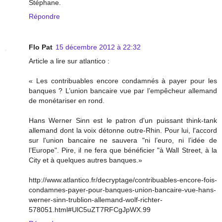
Stéphane.
Répondre
Flo Pat
15 décembre 2012 à 22:32
Article a lire sur atlantico :
« Les contribuables encore condamnés à payer pour les
banques ? L’union bancaire vue par l’empêcheur allemand
de monétariser en rond.
Hans Werner Sinn est le patron d'un puissant think-tank
allemand dont la voix détonne outre-Rhin. Pour lui, l'accord
sur l'union bancaire ne sauvera "ni l’euro, ni l’idée de
l’Europe". Pire, il ne fera que bénéficier "à Wall Street, à la
City et à quelques autres banques.»
http://www.atlantico.fr/decryptage/contribuables-encore-fois-
condamnes-payer-pour-banques-union-bancaire-vue-hans-
werner-sinn-trublion-allemand-wolf-richter-
578051.html#UlC5uZT7RFCgJpWX.99