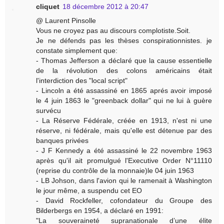
cliquet
18 décembre 2012 à 20:47
@ Laurent Pinsolle
Vous ne croyez pas au discours complotiste.Soit.
Je ne défends pas les thèses conspirationnistes. je
constate simplement que:
- Thomas Jefferson a déclaré que la cause essentielle
de la révolution des colons américains était
l'interdiction des "local script"
- Lincoln a été assassiné en 1865 aprés avoir imposé
le 4 juin 1863 le "greenback dollar" qui ne lui à guère
survécu
- La Réserve Fédérale, créée en 1913, n'est ni une
réserve, ni fédérale, mais qu'elle est détenue par des
banques privées
- J F Kennedy a été assassiné le 22 novembre 1963
après qu'il ait promulgué l'Executive Order N°11110
(reprise du contrôle de la monnaie)le 04 juin 1963
- LB Johson, dans l'avion qui le ramenait à Washington
le jour même, a suspendu cet EO
- David Rockfeller, cofondateur du Groupe des
Bilderbergs en 1954, a déclaré en 1991:
"La souveraineté supranationale d’une élite