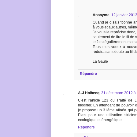
Anonyme
12 janvier 201
Quand je disais "bonne an
à vous et aux autres, même
Je vous le reprécise donc, m
seulement de lire le fil de
le fais régulièrement mais en
Tous mes voeux à nouve
réduira sans doute au fil d
La Gaule
Répondre
A-J Holbecq
31 décembre 2012 à 
C'est l'article 123 du Traité de 
modifier. En attendant de pouvoir d
je propose un 3 ième alinéa qui pe
Etats pour une utilisation stricte
écologique et énergétique
Répondre