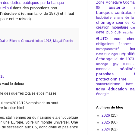
on des dettes publiques par la banque
Zone Monétaire Optima
austérité
urd’hui
dans des proportions non
50
banques centrales
nterdisent (et non la loi de 1973) et il faut
budgétaire
charte de la
pour cette raison).
chômage
cour de Ka
création monétaire
da
dette publique
esprits
euro
euro cher
taire
,
Etienne Chouard
,
loi de 1973
,
Magali Pernin
,
obligations
finance
im
homoparentalité
inégalité
institut Bruegel
échange
loi de 1973
mondia
mariage gay
néolibé
monnaie
parasites fi
:15
protectionnisme
a vaut le détour.
souverainisme
taxe
éducation nat
troïka
gine des guerres totales et de masse.
énergie
coulisses/2012/12/verhofstadt-un-saut-
Archives du blog
la-crise.html
►
2026
(25)
es, staliniennes ou du nazisme étaient quelque
►
2025
(66)
réer une Europe, voire un monde universel. Une
 de sécession aux US, donc civile et pas entre
►
2024
(62)