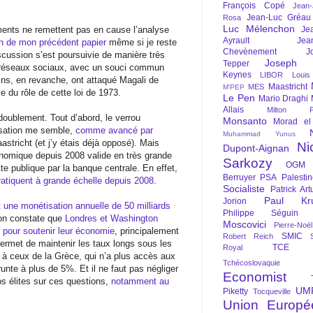
François Copé
Jean
Jean-Luc Gréau
Rosa
Luc Mélenchon
ments ne remettent pas en cause l’analyse
Je
Ayrault
Jea
ion de mon précédent papier
même si je reste
Chevènement
J
scussion s’est poursuivie de manière très
Joseph St
Tepper
es réseaux sociaux, avec un souci commun
Keynes
LIBOR
Louis
ins, en revanche, ont attaqué Magali de
Maastricht
MES
M'PEP
 du rôle de cette loi de 1973.
Le Pen
Mario Draghi
Allais
Milton Fr
, doublement. Tout d’abord, le verrou
Monsanto
Morad el
isation me semble,
comme avancé par
Muhammad Yunus
aastricht (et j’y étais déjà opposé). Mais
Ni
Dupont-Aignan
onomique depuis 2008 valide en très grande
Sarkozy
OGM
ette publique par la banque centrale. En effet,
Berruyer
PSA
Palesti
ratiquent à grande échelle depuis 2008
.
Socialiste
Patrick Art
Paul Kr
Jorion
une monétisation annuelle de 50 milliards
Philippe Séguin
 on constate que
Londres et Washington
Moscovici
Pierre-Noë
 pour soutenir leur économie
, principalement
SMIC
Robert Reich
ermet de maintenir les taux longs sous les
TCE
Royal
s à ceux de la Grèce, qui n’a plus accès aux
Tchécoslovaquie
te à plus de 5%. Et il ne faut pas négliger
Economist
os élites sur ces questions,
notamment au
UM
Piketty
Tocqueville
Union Europé