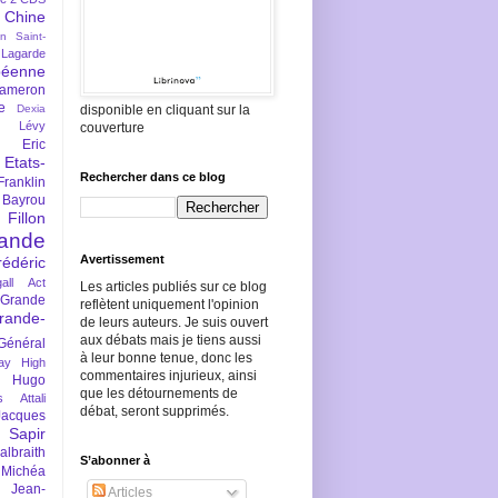
Chine
an Saint-
Lagarde
péenne
ameron
e
Dexia
disponible en cliquant sur la
 Lévy
couverture
Eric
Etats-
Rechercher dans ce blog
Franklin
 Bayrou
llon
lande
Avertissement
rédéric
all Act
Les articles publiés sur ce blog
Grande
reflètent uniquement l'opinion
rande-
de leurs auteurs. Je suis ouvert
aux débats mais je tiens aussi
Général
à leur bonne tenue, donc les
ay
High
commentaires injurieux, ainsi
Hugo
que les détournements de
s Attali
débat, seront supprimés.
Jacques
 Sapir
braith
S’abonner à
 Michéa
Jean-
Articles