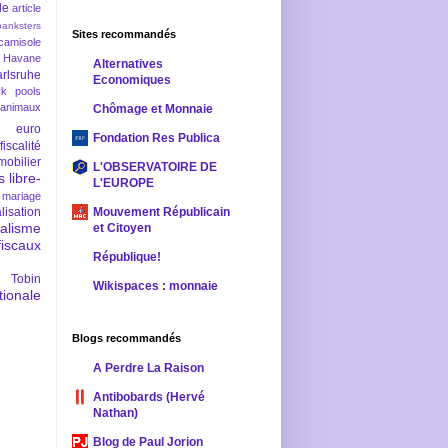
le
article
banksters
Sites recommandés
camisole
 Havane
Alternatives
rlsruhe
Economiques
rk pools
 animaux
Chômage et Monnaie
euro
Fondation Res Publica
fiscalité
mobilier
L'OBSERVATOIRE DE
s
libre-
L'EUROPE
mariage
lisation
Mouvement Républicain
ralisme
et Citoyen
scaux
République!
 Tobin
Wikispaces : monnaie
ionale
Blogs recommandés
A Perdre La Raison
Antibobards (Hervé
Nathan)
Blog de Paul Jorion