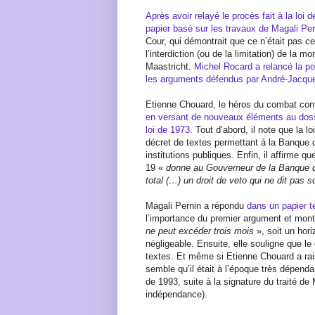
Après avoir relayé le procès fait à la loi 
papier basé sur les travaux de Magali Per
Cour, qui démontrait que ce n’était pas ce
l’interdiction (ou de la limitation) de la m
Maastricht.
Michel Rocard a relancé la p
les arguments défendus par André-Jacque
Etienne Chouard, le héros du combat con
en versant de nouveaux éléments au dossie
loi de 1973
. Tout d’abord, il note que la 
décret de textes permettant à la Banque 
institutions publiques. Enfin, il affirme q
19 «
donne au Gouverneur de la Banque d
total (…) un droit de veto qui ne dit pas
Magali Pernin a répondu
dans un papier 
l’importance du premier argument et montr
ne peut excéder trois mois
», soit un ho
négligeable. Ensuite, elle souligne que le
textes. Et même si Etienne Chouard a raiso
semble qu’il était à l’époque très dépend
de 1993, suite à la signature du traité de 
indépendance).