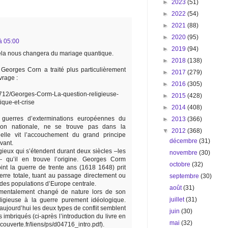
►
2023
(51)
►
2022
(54)
►
2021
(88)
►
2020
(95)
à 05:00
►
2019
(94)
cela nous changera du mariage quantique.
►
2018
(138)
s Georges Corn a traité plus particulièrement
►
2017
(279)
vrage :
►
2016
(305)
87712/Georges-Corm-La-question-religieuse-
►
2015
(428)
ique-et-crise
►
2014
(408)
 guerres d’exterminations européennes du
►
2013
(366)
tion nationale, ne se trouve pas dans la
▼
2012
(368)
quelle vit l’accouchement du grand principe
décembre
(31)
vant.
igieux qui s’étendent durant deux siècles –les
novembre
(30)
- qu’il en trouve l’origine. Georges Corm
octobre
(32)
oint la guerre de trente ans (1618 1648) prit
erre totale, tuant au passage directement ou
septembre
(30)
 des populations d’Europe centrale.
août
(31)
mentalement changé de nature lors de son
juillet
(31)
igieuse à la guerre purement idéologique.
aujourd’hui les deux types de conflit semblent
juin
(30)
imbriqués (ci-après l’introduction du livre en
mai
(32)
couverte.fr/liens/ps/d04716_intro.pdf).