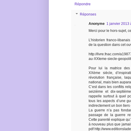
Répondre
Réponses
Anonyme
1 janvier 2013 
Merci pour le hors-sujet, 
L’historien franco-libanai
de la question dans cet ou
http://livre.fnac.com/a19
au-XXIeme-siecle-geopolit
Pour lui la matrice des
XXème siècle, d’inspira
révolution française, la
national, mais bien aupara
C’est dans les conflits rel
seizième et dix-septième
rappelle surtout à quel p
tous les aspects d’une gu
indirectement un bon tiers
La guerre n’a pas fonda
passage de la guerre rel
Cette parenté explique qu’
à nouveau plus que jamais 
pdf http://www.editionslade