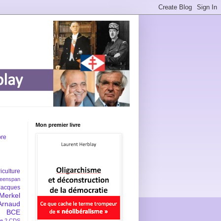
Mon premier livre
bre
iculture
eenspan
Jacques
Merkel
Arnaud
BCE
e 2
CDS