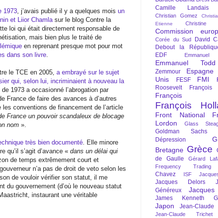
Camille Landais
de 1973
, j’avais publié il y a quelques mois
un
Christian Gomez
Christi
nin et Liior Chamla
sur le blog Contre la
Christine 
Etienne
tte loi qui était directement responsable de
Commission euro
onétisation, mais bien plus le traité de
David C
Corée du Sud
olémique
en reprenant presque mot pour mot
Debout la Républiqu
s dans son livre
.
EDF
Emmanuel
Emmanuel Todd
Espagne
Zemmour
tre le TCE en 2005,
a embrayé sur le sujet
Unis
FMI
FESF
r qui, selon lui, incriminaient à nouveau la
Roosevelt
François
loi de 1973 a occasionné l’abrogation par
François Fi
de France de faire des avances à d’autres
François Hol
ue les conventions de financement de l’article
Front National
F
e France un pouvoir scandaleux de blocage
Lordon
Glass Steag
 son nom
».
Goldman Sachs
G
Dépression
technique très bien documenté
. Elle minore
Grèce
Bretagne
e qu’il s’agit d’avance «
dans un délai qui
de Gaulle
Gérard Laf
rizon de temps extrêmement court et
Frequency Trading
 gouverneur n’a pas de droit de veto selon les
Chavez
ISF
Jacque
n de vouloir vérifier son statut, il me
Jacques Delors
ant du gouvernement (d’où le nouveau statut
Jacques
Généreux
Maastricht, instaurant une véritable
James Kenneth Gal
Japon
Jean-Claude
Jean-Claude Trichet