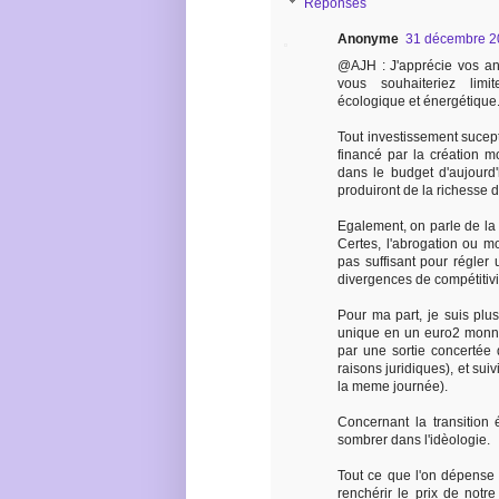
Réponses
Anonyme
31 décembre 2
@AJH : J'apprécie vos an
vous souhaiteriez limi
écologique et énergétique
Tout investissement sucept
financé par la création m
dans le budget d'aujourd
produiront de la richesse 
Egalement, on parle de la
Certes, l'abrogation ou mo
pas suffisant pour régler
divergences de compétitivi
Pour ma part, je suis plu
unique en un euro2 monna
par une sortie concertée
raisons juridiques), et sui
la meme journée).
Concernant la transition 
sombrer dans l'idèologie.
Tout ce que l'on dépense 
renchérir le prix de notre