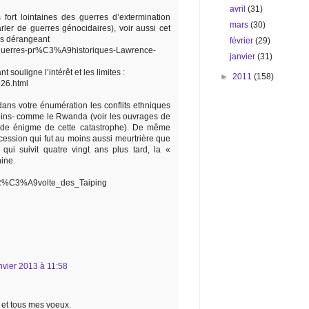
avril
(31)
s fort lointaines des guerres d’extermination
mars
(30)
arler de guerres génocidaires), voir aussi cet
ès dérangeant
février
(29)
-guerres-pr%C3%A9historiques-Lawrence-
janvier
(31)
 souligne l’intérêt et les limites :
►
2011
(158)
926.html
dans votre énumération les conflits ethniques
ins- comme le Rwanda (voir les ouvrages de
nde énigme de cette catastrophe). De même
cession qui fut au moins aussi meurtrière que
ui suivit quatre vingt ans plus tard, la «
hine.
iki/R%C3%A9volte_des_Taiping
nvier 2013 à 11:58
et tous mes voeux.