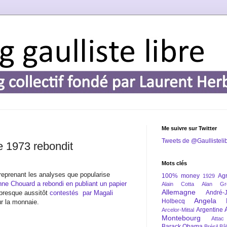
Me suivre sur Twitter
Tweets de @Gaullisteli
e 1973 rebondit
Mots clés
reprenant les analyses que popularise
100% money
Agr
1929
nne Chouard a rebondi en publiant un papier
Alain Cotta
Alan Gr
Allemagne
 presque aussitôt
contestés
par Magali
André-
Angela 
Holbecq
ur la monnaie.
Argentine
Arcelor-Mittal
Montebourg
Attac
Barack Obama
Brésil
Bâl