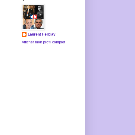
Laurent Herblay
Afficher mon profil complet