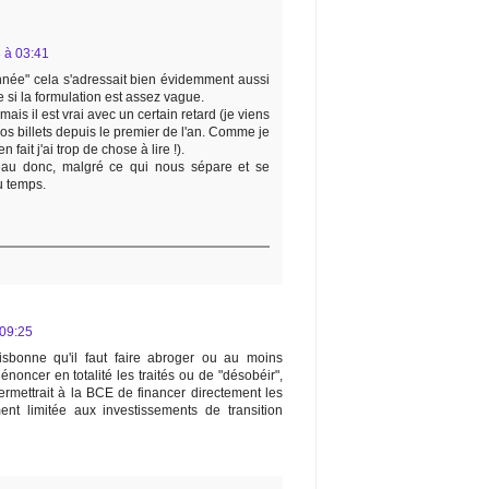
3 à 03:41
née" cela s'adressait bien évidemment aussi
 si la formulation est assez vague.
ais il est vrai avec un certain retard (je viens
 vos billets depuis le premier de l'an. Comme je
 fait j'ai trop de chose à lire !).
au donc, malgré ce qui nous sépare et se
u temps.
09:25
Lisbonne qu'il faut faire abroger ou au moins
énoncer en totalité les traités ou de "désobéir",
rmettrait à la BCE de financer directement les
ment limitée aux investissements de transition