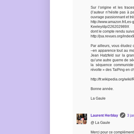
Sur l’origine et les trace
(l’auteur n’hésite pas à p
ouvrage passionnant et tr
http://www.amazon.fr/Les
Keeley/dp/226202989X
dont le compte rendu suivant
http://jsa.revues.org/index
Par ailleurs, vous éludez 
–en apparence tout au mo
Jean Hatzfeld sur la gra
qu’une autre guerre de sé
la séquence communiste q
révolte » des TaiPing en c
http://fr.wikipedia.org/w
Bonne année.
La Gaule
Laurent Herblay
3 ja
@ La Gaule
Merci pour ce complément 