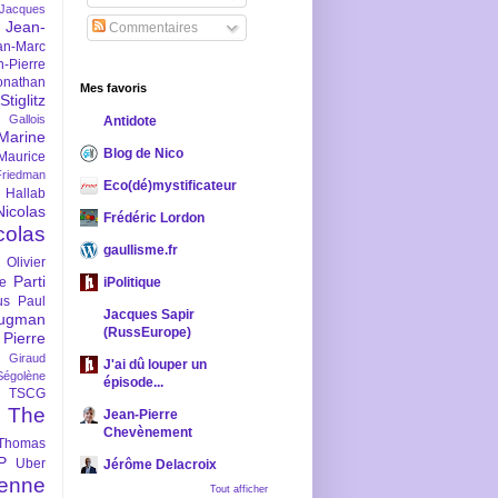
-Jacques
Jean-
Commentaires
an-Marc
n-Pierre
onathan
Mes favoris
iglitz
 Gallois
Antidote
Marine
Blog de Nico
Maurice
iedman
Eco(dé)mystificateur
 Hallab
Nicolas
Frédéric Lordon
colas
gaullisme.fr
Olivier
Parti
ne
iPolitique
us
Paul
Jacques Sapir
ugman
(RussEurope)
Pierre
l Giraud
J'ai dû louper un
Ségolène
épisode...
TSCG
The
Jean-Pierre
Chevènement
Thomas
P
Uber
Jérôme Delacroix
enne
Tout afficher