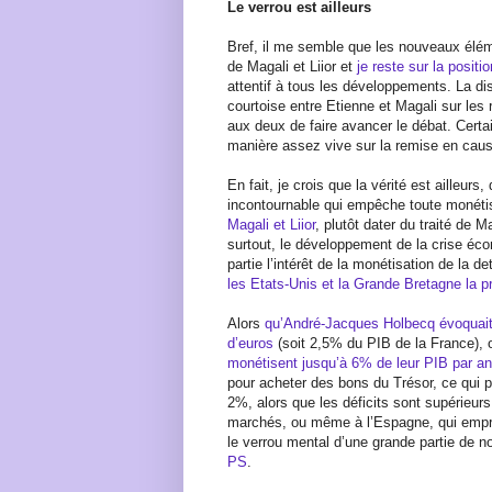
Le verrou est ailleurs
Bref, il me semble que les nouveaux élé
de Magali et Liior et
je reste sur la posit
attentif à tous les développements. La di
courtoise entre Etienne et Magali sur l
aux deux de faire avancer le débat. Certa
manière assez vive sur la remise en cause
En fait, je crois que la vérité est ailleurs
incontournable qui empêche toute monét
Magali et Liior
, plutôt dater du traité de M
surtout, le développement de la crise éc
partie l’intérêt de la monétisation de la d
les Etats-Unis et la Grande Bretagne la p
Alors
qu’André-Jacques Holbecq évoquait 
d’euros
(soit 2,5% du PIB de la France),
monétisent jusqu’à 6% de leur PIB par an
pour acheter des bons du Trésor, ce qui p
2%, alors que les déficits sont supérieur
marchés, ou même à l’Espagne, qui emprun
le verrou mental d’une grande partie de n
PS
.