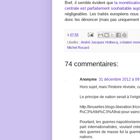
Bref, il semble évident que
la monétisati
centrale est parfaitement souhaitable aujo
négligeables. Les traités européens nous l’i
donc les dénoncer (mais pas uniquement 
à
07:55
Libellés :
André-Jacques Holbecq
,
création moné
Michel Rocard
74 commentaires:
Anonyme
31 décembre 2012 à 09
Hors sujet, mais l'histoire révisée, c
Le principe de nation serait à l'ori
http://bruxelles.blogs.liberation.fr/
f%C3%A9d%C3%A9ral-pour-vaincre-
Pourtant, les guerres napoléonienn
part internationalistes, voulant c
des guerres de masse fut la guerre
nations.