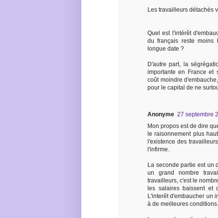
Les travailleurs détachés
Quel est l'intérêt d'emba
du français reste moins 
longue date ?
D'autre part, la ségréga
importante en France et 
coût moindre d'embauche, p
pour le capital de ne surtou
Anonyme
27 septembre 2
Mon propos est de dire que 
le raisonnement plus haut
l'existence des travailleu
l'infirme.
La seconde partie est un d
un grand nombre travai
travailleurs, c'est le nombr
les salaires baissent et 
L'interêt d'embaucher un im
à de meilleures conditions