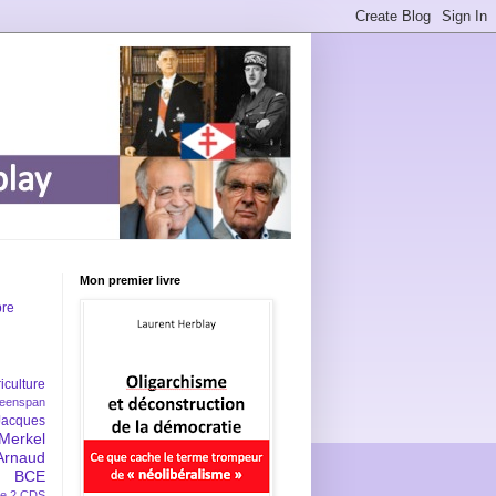
Mon premier livre
bre
iculture
eenspan
Jacques
Merkel
Arnaud
BCE
e 2
CDS