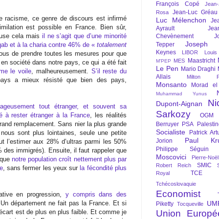
François Copé
Jean
Jean-Luc Gréau
Rosa
 le racisme, ce genre de discours est infirmé
Luc Mélenchon
Je
imilation est possible en France. Bien sûr,
Ayrault
Jea
efuse cela mais
il ne s’agit que d’une minorité
Chevènement
J
Joseph St
ab et à la charia contre 46% de «
totalement
Tepper
Keynes
LIBOR
Louis
 nous de prendre toutes les mesures pour que
Maastricht
MES
M'PEP
e en société dans notre pays, ce qui a été fait
Le Pen
Mario Draghi
me le voile
, malheureusement.
S’il reste du
Allais
Milton Fr
pays a mieux résisté que bien des pays,
Monsanto
Morad el
Muhammad Yunus
Ni
Dupont-Aignan
trageusement tout étranger, et souvent sa
Sarkozy
 à rester étranger à la France
, les réalités
OGM
grand remplacement. Sans nier la plus grande
Berruyer
PSA
Palesti
Socialiste
i nous sont plus lointaines, seule une petite
Patrick Art
Paul Kr
Jorion
eut l’estimer aux 28% d’ultras parmi les 50%
Philippe Séguin
des immigrés). Ensuite, il faut rappeler que
Moscovici
Pierre-Noë
sque
notre population croît nettement plus par
SMIC
Robert Reich
e
, sans fermer les yeux sur
la fécondité plus
TCE
Royal
Tchécoslovaquie
Economist
tive en progression,
y compris dans des
 Un département ne fait pas la France. Et si
UM
Piketty
Tocqueville
l’écart est de plus en plus faible. Et comme je
Union Europé