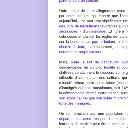
parents sont de souche
…
Outre le fait de flirter allégrement avec
par notre histoire, qui montre que l’ass
aujourd’hui, une part trop significative r
(les 28% de musulmans favorables au niq
sécuralisés
» d’un sondage)
. Et libre à
cela cesse et clarifier les règles de la vi
sur la burka,
mais pas le burkini
,
ni mê
chemin à faire
, heureusement, notre 
notamment anglo-saxons
.
Mais,
outre le fait de caricaturer ou
descendance, en un bloc hostile et voué
chiffrées condamnent le discours sur le 
difficulté d’assimilation des cultures qu
minorité refuse cette assimilation (on p
d’immigrés qui sont musulmans, soit 14% 
la démographie infirme cette théorie
, pui
son solde naturel que son solde migratoir
forte des immigrés
.
On ne remplace pas une population na
départements avec très peu d’immigrés
.
leur taux de natalité peut être supérieur, 