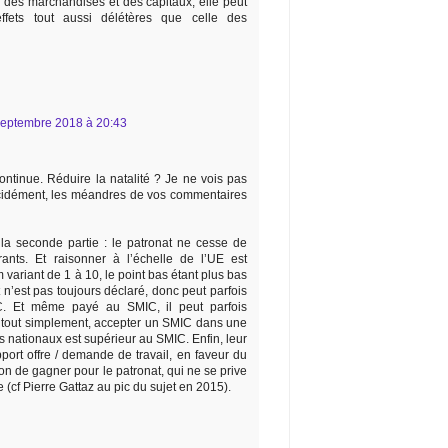
on des marchandises et des capitaux, elle peut
ffets tout aussi délétères que celle des
septembre 2018 à 20:43
ontinue. Réduire la natalité ? Je ne vois pas
écidément, les méandres de vos commentaires
la seconde partie : le patronat ne cesse de
rants. Et raisonner à l’échelle de l’UE est
m variant de 1 à 10, le point bas étant plus bas
n’est pas toujours déclaré, donc peut parfois
C. Et même payé au SMIC, il peut parfois
ou tout simplement, accepter un SMIC dans une
s nationaux est supérieur au SMIC. Enfin, leur
pport offre / demande de travail, en faveur du
n de gagner pour le patronat, qui ne se prive
e (cf Pierre Gattaz au pic du sujet en 2015).