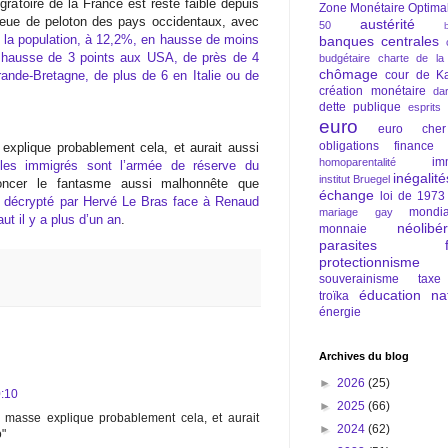
gratoire de la France est resté faible depuis
Zone Monétaire Optima
ueue de peloton des pays occidentaux, avec
austérité
50
 la population, à 12,2%, en hausse de moins
banques centrales
 hausse de 3 points aux USA, de près de 4
budgétaire
charte de la
chômage
ande-Bretagne, de plus de 6 en Italie ou de
cour de Ka
création monétaire
da
dette publique
esprits
euro
euro cher
obligations
finance
xplique probablement cela, et aurait aussi
im
homoparentalité
 les immigrés sont l’armée de réserve du
inégalité
institut Bruegel
oncer le fantasme aussi malhonnête que
échange
loi de 1973
n décrypté par Hervé Le Bras face à Renaud
mondia
mariage gay
ut il y a plus d’un an
.
néolibé
monnaie
parasites fi
protectionnisme
souverainisme
taxe
éducation nat
troïka
énergie
Archives du blog
►
2026
(25)
:10
►
2025
(66)
masse explique probablement cela, et aurait
►
2024
(62)
o"