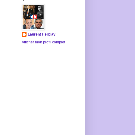
Laurent Herblay
Afficher mon profil complet