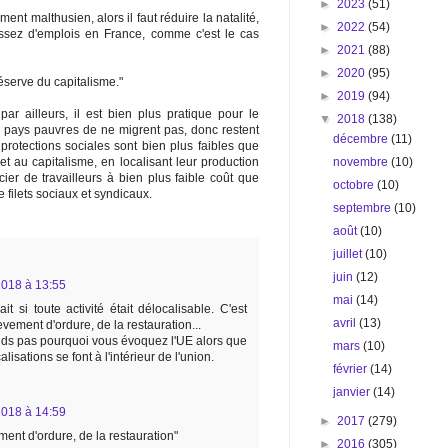
►
2023
(51)
ent malthusien, alors il faut réduire la natalité,
►
2022
(54)
assez d'emplois en France, comme c'est le cas
►
2021
(88)
►
2020
(95)
éserve du capitalisme."
►
2019
(94)
 par ailleurs, il est bien plus pratique pour le
▼
2018
(138)
 pays pauvres de ne migrent pas, donc restent
décembre
(11)
protections sociales sont bien plus faibles que
novembre
(10)
t au capitalisme, en localisant leur production
er de travailleurs à bien plus faible coût que
octobre
(10)
 filets sociaux et syndicaux.
septembre
(10)
août
(10)
juillet
(10)
juin
(12)
018 à 13:55
mai
(14)
t si toute activité était délocalisable. C'est
avril
(13)
evement d'ordure, de la restauration...
ends pas pourquoi vous évoquez l'UE alors que
mars
(10)
lisations se font à l'intérieur de l'union.
février
(14)
janvier
(14)
018 à 14:59
►
2017
(279)
ment d'ordure, de la restauration"
►
2016
(305)