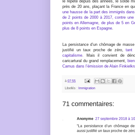
le répète depuis des années, le solde mi
près de 20 ans, plaçant la France en q
une hausse de la part des immigrés dans
de 2 points de 2000 à 2017, contre une
points en Allemagne, de plus de 5 en Gr
plus de 8 points en Espagne
.
La persistance d’un chômage de masse e
justifié un taux proche de zéro,
tant
capitalisme
. Mais il convient de dén
caricartural du grand remplacement,
bie
Camus dans l’émission de Alain Finkielkra
à
07:55
Libellés :
Immigration
71 commentaires:
Anonyme
27 septembre 2018 à 10
"La persistance d’un chômage de 
aussi justifié un taux proche de zér