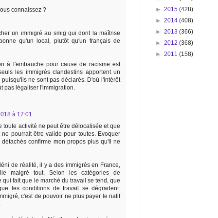
►
2015
(428)
 vous connaissez ?
►
2014
(408)
►
2013
(366)
ucher un immigré au smig qui dont la maîtrise
bonne qu'un local, plutôt qu'un français de
►
2012
(368)
►
2011
(158)
tion à l'embauche pour cause de racisme est
seuls les immigrés clandestins apportent un
uisqu'ils ne sont pas déclarés. D'où l'intérêt
t pas légaliser l'immigration.
018 à 17:01
toute activité ne peut être délocalisée et que
 ne pourrait être valide pour toutes. Evoquer
rs détachés confirme mon propos plus qu'il ne
éni de réalité, il y a des immigrés en France,
lle malgré tout. Selon les catégories de
e qui fait que le marché du travail se tend, que
que les conditions de travail se dégradent.
migré, c'est de pouvoir ne plus payer le natif
.