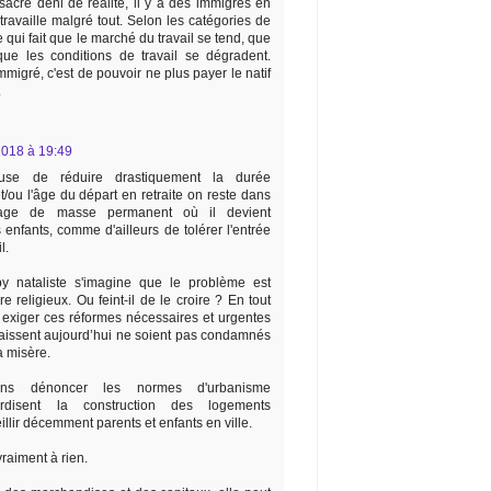
sacré déni de réalité, il y a des immigrés en
ravaille malgré tout. Selon les catégories de
e qui fait que le marché du travail se tend, que
que les conditions de travail se dégradent.
migré, c'est de pouvoir ne plus payer le natif
.
018 à 19:49
fuse de réduire drastiquement la durée
/ou l'âge du départ en retraite on reste dans
age de masse permanent où il devient
 enfants, comme d'ailleurs de tolérer l'entrée
l.
y nataliste s'imagine que le problème est
 religieux. Ou feint-il de le croire ? En tout
 exiger ces réformes nécessaires et urgentes
naissent aujourd’hui ne soient pas condamnés
 misère.
ins dénoncer les normes d'urbanisme
erdisent la construction des logements
llir décemment parents et enfants en ville.
raiment à rien.