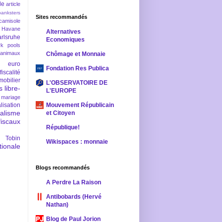
le
article
banksters
Sites recommandés
camisole
 Havane
Alternatives
rlsruhe
Economiques
rk pools
 animaux
Chômage et Monnaie
euro
Fondation Res Publica
fiscalité
mobilier
L'OBSERVATOIRE DE
s
libre-
L'EUROPE
mariage
lisation
Mouvement Républicain
ralisme
et Citoyen
scaux
République!
 Tobin
Wikispaces : monnaie
ionale
Blogs recommandés
A Perdre La Raison
Antibobards (Hervé
Nathan)
Blog de Paul Jorion