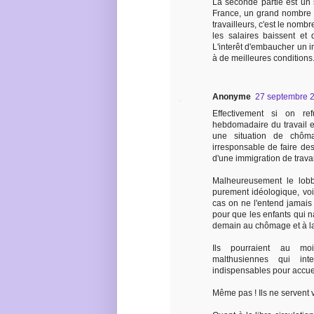
La seconde partie est un 
France, un grand nombre t
travailleurs, c'est le nombr
les salaires baissent et 
L'interêt d'embaucher un im
à de meilleures conditions
Anonyme
27 septembre 2
Effectivement si on re
hebdomadaire du travail et
une situation de chôm
irresponsable de faire des
d'une immigration de travai
Malheureusement le lobb
purement idéologique, voire
cas on ne l'entend jamais
pour que les enfants qui 
demain au chômage et à la
Ils pourraient au mo
malthusiennes qui int
indispensables pour accuei
Même pas ! Ils ne servent v