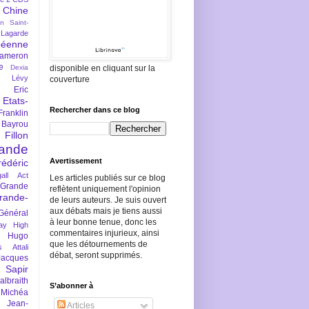
Chine
an Saint-
Lagarde
péenne
ameron
e
Dexia
disponible en cliquant sur la
 Lévy
couverture
Eric
Etats-
Rechercher dans ce blog
Franklin
 Bayrou
llon
lande
Avertissement
rédéric
all Act
Les articles publiés sur ce blog
Grande
reflètent uniquement l'opinion
rande-
de leurs auteurs. Je suis ouvert
aux débats mais je tiens aussi
Général
à leur bonne tenue, donc les
ay
High
commentaires injurieux, ainsi
Hugo
que les détournements de
s Attali
débat, seront supprimés.
Jacques
 Sapir
braith
S’abonner à
 Michéa
Jean-
Articles