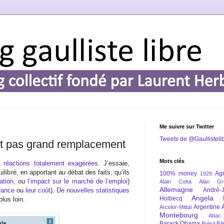
Me suivre sur Twitter
Tweets de @Gaullisteli
st pas grand remplacement
Mots clés
 réactions totalement exagérées
. J’essaie,
ilibré, en apportant au débat des faits, qu’ils
100% money
Agr
1929
ation
, ou
l’impact sur le marché de l’emploi
)
Alain Cotta
Alan Gr
Allemagne
France
ou
leur coût
).
De nouvelles statistiques
André-
Angela 
Holbecq
plus loin.
Argentine
Arcelor-Mittal
Montebourg
Attac
Barack Obama
Brésil
Bâl