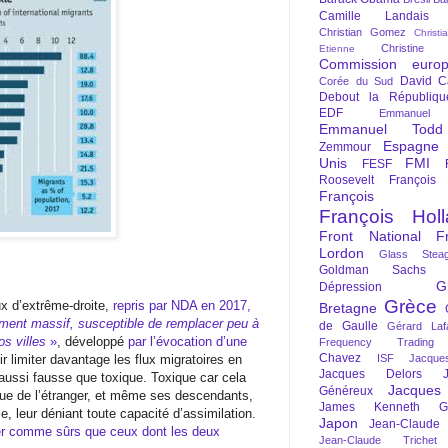
Camille Landais
Christian Gomez
Christi
Christine 
Etienne
Commission euro
David C
Corée du Sud
Debout la Républiqu
EDF
Emmanuel
Emmanuel Todd
Espagne
Zemmour
Unis
FMI
FESF
Roosevelt
François
François Fi
François Hol
Front National
F
Lordon
Glass Steag
Goldman Sachs
G
Dépression
Grèce
ux d’extrême-droite,
repris par NDA en 2017,
Bretagne
ement massif, susceptible de remplacer peu à
de Gaulle
Gérard Laf
os villes
»
, développé
par l’évocation d’une
Frequency Trading
Chavez
r limiter davantage les flux migratoires en
ISF
Jacque
Jacques Delors
aussi fausse que toxique. Toxique car cela
Jacques
Généreux
nue de l’étranger, et même ses descendants,
James Kenneth Gal
e, leur déniant toute capacité d’assimilation.
Japon
Jean-Claude
er comme sûrs que ceux dont les deux
Jean-Claude Trichet