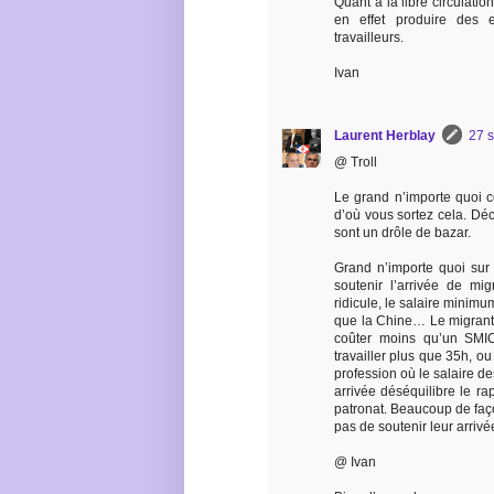
Quant à la libre circulati
en effet produire des e
travailleurs.
Ivan
Laurent Herblay
27 
@ Troll
Le grand n’importe quoi c
d’où vous sortez cela. D
sont un drôle de bazar.
Grand n’importe quoi sur 
soutenir l’arrivée de mig
ridicule, le salaire minimu
que la Chine… Le migrant 
coûter moins qu’un SMI
travailler plus que 35h, 
profession où le salaire de
arrivée déséquilibre le ra
patronat. Beaucoup de faço
pas de soutenir leur arrivé
@ Ivan