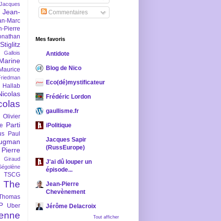
-Jacques
Jean-
Commentaires
an-Marc
n-Pierre
onathan
Mes favoris
iglitz
 Gallois
Antidote
Marine
Blog de Nico
Maurice
iedman
Eco(dé)mystificateur
 Hallab
Nicolas
Frédéric Lordon
colas
gaullisme.fr
Olivier
Parti
ne
iPolitique
us
Paul
Jacques Sapir
ugman
(RussEurope)
Pierre
l Giraud
J'ai dû louper un
Ségolène
épisode...
TSCG
The
Jean-Pierre
Chevènement
Thomas
P
Uber
Jérôme Delacroix
enne
Tout afficher