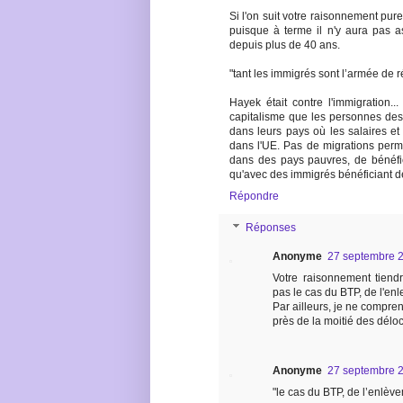
Si l'on suit votre raisonnement purem
puisque à terme il n'y aura pas 
depuis plus de 40 ans.
"tant les immigrés sont l’armée de r
Hayek était contre l'immigration...
capitalisme que les personnes des
dans leurs pays où les salaires et 
dans l'UE. Pas de migrations perme
dans des pays pauvres, de bénéfici
qu'avec des immigrés bénéficiant de
Répondre
Réponses
Anonyme
27 septembre 2
Votre raisonnement tiendrai
pas le cas du BTP, de l'enl
Par ailleurs, je ne compr
près de la moitié des déloca
Anonyme
27 septembre 2
"le cas du BTP, de l’enlève