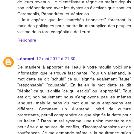
de leurs revenus. Le clientélisme a régné en maître depuis
son indépendance avec les dynasties électives que sont les
Caramanlis, Papandréou et Vénizelos.
Il faut espérer que les "marchés financiers" forceront la
main des politiques pour mettre fin au supplice des peuples
victime de la tare congénitale de l'euro.
Répondre
Léonard
12 mai 2012 à 21:30
De manière à apporter de l'eau à votre moulin voici une
information que je trouve fascinante. Pour un allemand, le
mot dette se dit "schuld" ce qui signifie également "faute"
"responsable" "coupable". En italien le mot dette se dit
"débito" ce qui signifie "ce qui est dû" ou "approprié". Tout
est dit, non seulement nous n'employons pas les mêmes
langues, mais le sens du mot que nous employons est
différent. Comment un Allemand, pétri de culture
protestante, peut-il comprendre ce que signifie la dette pour
un Italien ? Dans un tel système, une union monétaire ne
peut être que source de conflits, d'incompréhensions et de
souffrances. Je me demande même si la souffrance qu'on