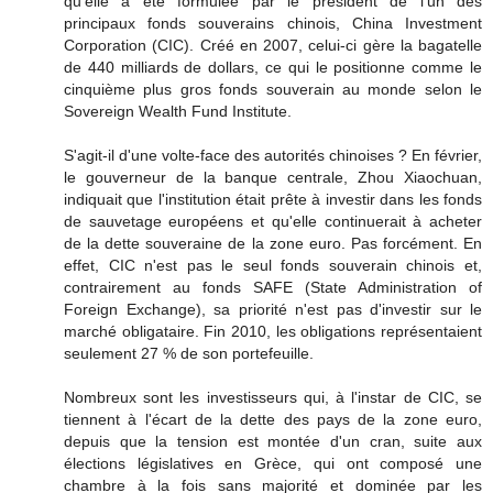
qu'elle a été formulée par le président de l'un des
principaux fonds souverains chinois, China Investment
Corporation (CIC). Créé en 2007, celui-ci gère la bagatelle
de 440 milliards de dollars, ce qui le positionne comme le
cinquième plus gros fonds souverain au monde selon le
Sovereign Wealth Fund Institute.
S'agit-il d'une volte-face des autorités chinoises ? En février,
le gouverneur de la banque centrale, Zhou Xiaochuan,
indiquait que l'institution était prête à investir dans les fonds
de sauvetage européens et qu'elle continuerait à acheter
de la dette souveraine de la zone euro. Pas forcément. En
effet, CIC n'est pas le seul fonds souverain chinois et,
contrairement au fonds SAFE (State Administration of
Foreign Exchange), sa priorité n'est pas d'investir sur le
marché obligataire. Fin 2010, les obligations représentaient
seulement 27 % de son portefeuille.
Nombreux sont les investisseurs qui, à l'instar de CIC, se
tiennent à l'écart de la dette des pays de la zone euro,
depuis que la tension est montée d'un cran, suite aux
élections législatives en Grèce, qui ont composé une
chambre à la fois sans majorité et dominée par les