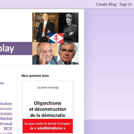
Mon premier livre
bre
iculture
eenspan
Jacques
Merkel
Arnaud
BCE
e 2
CDS