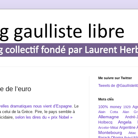
Me suivre sur Twitter
Tweets de @Gaullisteli
e de l’euro
Mots clés
velles dramatiques nous vient d’Espagne
. Le
100% money
Agr
1929
 celui de la Grèce. Pire, le pays semble à
Alain Cotta
Alan Gr
Allemagne
icidaire,
selon les dires du « prix Nobel »
André-
Angela 
Holbecq
Argentine
Arcelor-Mittal
Montebourg
Attac
Barack Obama
Brésil
Bâl