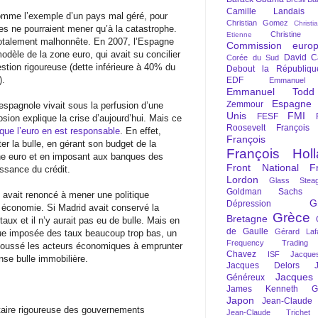
Camille Landais
comme l’exemple d’un pays mal géré, pour
Christian Gomez
Christi
tes ne pourraient mener qu’à la catastrophe.
Christine 
Etienne
totalement malhonnête. En 2007, l’Espagne
Commission euro
dèle de la zone euro, qui avait su concilier
David C
Corée du Sud
estion rigoureuse (dette inférieure à 40% du
Debout la Républiqu
).
EDF
Emmanuel
Emmanuel Todd
Espagne
Zemmour
e espagnole vivait sous la perfusion d’une
Unis
FMI
FESF
osion explique la crise d’aujourd’hui. Mais ce
Roosevelt
François
 que l’euro en est responsable
. En effet,
François Fi
iter la bulle, en gérant son budget de la
François Hol
one euro et en imposant aux banques des
Front National
F
issance du crédit.
Lordon
Glass Steag
Goldman Sachs
 avait renoncé à mener une politique
G
Dépression
 économie. Si Madrid avait conservé la
Grèce
Bretagne
 taux et il n’y aurait pas eu de bulle. Mais en
de Gaulle
Gérard Laf
 vue imposée des taux beaucoup trop bas, un
Frequency Trading
poussé les acteurs économiques à emprunter
Chavez
ISF
Jacque
se bulle immobilière.
Jacques Delors
Jacques
Généreux
James Kenneth Gal
Japon
Jean-Claude
taire rigoureuse des gouvernements
Jean-Claude Trichet