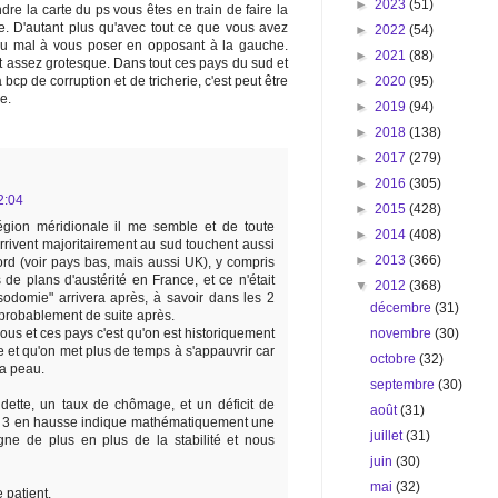
►
2023
(51)
e la carte du ps vous êtes en train de faire la
. D'autant plus qu'avec tout ce que vous avez
►
2022
(54)
 du mal à vous poser en opposant à la gauche.
►
2021
(88)
est assez grotesque. Dans tout ces pays du sud et
►
2020
(95)
 bcp de corruption et de tricherie, c'est peut être
e.
►
2019
(94)
►
2018
(138)
►
2017
(279)
►
2016
(305)
2:04
►
2015
(428)
région méridionale il me semble et de toute
►
2014
(408)
rrivent majoritairement au sud touchent aussi
►
2013
(366)
rd (voir pays bas, mais aussi UK), y compris
de plans d'austérité en France, et ce n'était
▼
2012
(368)
"sodomie" arrivera après, à savoir dans les 2
décembre
(31)
 probablement de suite après.
novembre
(30)
ous et ces pays c'est qu'on est historiquement
e et qu'on met plus de temps à s'appauvrir car
octobre
(32)
la peau.
septembre
(30)
dette, un taux de chômage, et un déficit de
août
(31)
 3 en hausse indique mathématiquement une
juillet
(31)
gne de plus en plus de la stabilité et nous
juin
(30)
mai
(32)
e patient.