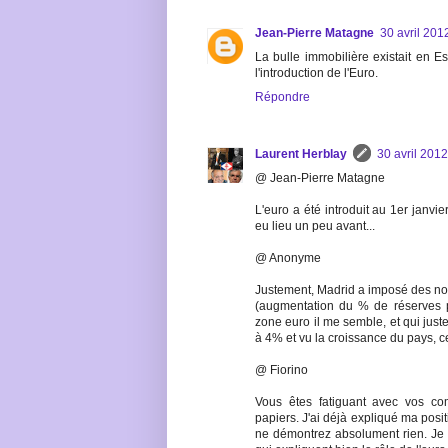
Jean-Pierre Matagne
30 avril 201
La bulle immobilière existait en 
l'introduction de l'Euro.
Répondre
Laurent Herblay
30 avril 201
@ Jean-Pierre Matagne
L'euro a été introduit au 1er janvi
eu lieu un peu avant...
@ Anonyme
Justement, Madrid a imposé des no
(augmentation du % de réserves p
zone euro il me semble, et qui juste
à 4% et vu la croissance du pays, ce 
@ Fiorino
Vous êtes fatiguant avec vos co
papiers. J'ai déjà expliqué ma posit
ne démontrez absolument rien. Je 