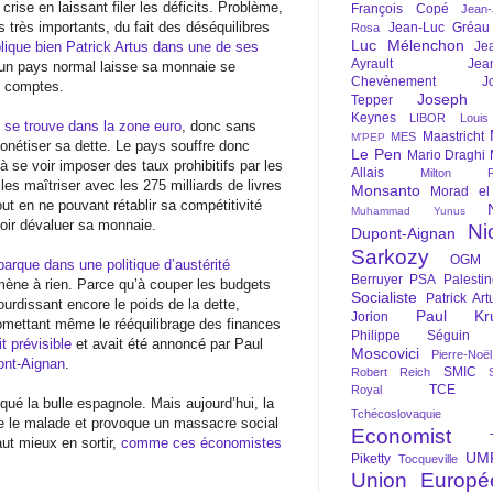
rise en laissant filer les déficits. Problème,
François Copé
Jean
rs très importants, du fait des déséquilibres
Jean-Luc Gréau
Rosa
Luc Mélenchon
ique bien Patrick Artus dans une de ses
Je
Ayrault
Jea
, un pays normal laisse sa monnaie se
Chevènement
J
s comptes.
Joseph St
Tepper
Keynes
LIBOR
Louis
e se trouve dans la zone euro
, donc sans
Maastricht
MES
M'PEP
 monétiser sa dette. Le pays souffre donc
Le Pen
Mario Draghi
à se voir imposer des taux prohibitifs par les
Allais
Milton Fr
s maîtriser avec les 275 milliards de livres
Monsanto
Morad el
ut en ne pouvant rétablir sa compétitivité
Muhammad Yunus
voir dévaluer sa monnaie.
Ni
Dupont-Aignan
Sarkozy
OGM
arque dans une politique d’austérité
Berruyer
PSA
Palesti
 mène à rien. Parce qu’à couper les budgets
Socialiste
Patrick Art
ourdissant encore le poids de la dette,
Paul Kr
Jorion
romettant même le rééquilibrage des finances
Philippe Séguin
t prévisible
et avait été annoncé par Paul
Moscovici
Pierre-Noë
ont-Aignan
.
SMIC
Robert Reich
TCE
Royal
ué la bulle espagnole. Mais aujourd’hui, la
Tchécoslovaquie
 le malade et provoque un massacre social
Economist
ut mieux en sortir,
comme ces économistes
UM
Piketty
Tocqueville
Union Europé