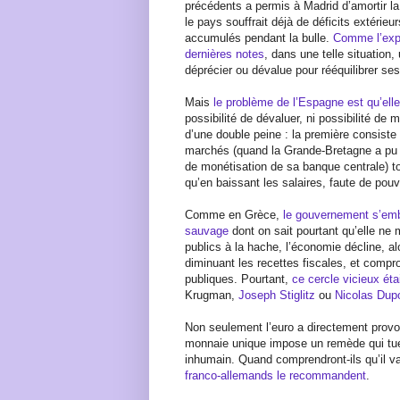
précédents a permis à Madrid d’amortir la c
le pays souffrait déjà de déficits extérieu
accumulés pendant la bulle.
Comme l’expl
dernières notes
, dans une telle situation
déprécier ou dévalue pour rééquilibrer se
Mais
le problème de l’Espagne est qu’ell
possibilité de dévaluer, ni possibilité de
d’une double peine : la première consiste 
marchés (quand la Grande-Bretagne a pu le
de monétisation de sa banque centrale) to
qu’en baissant les salaires, faute de pou
Comme en Grèce,
le gouvernement s’emb
sauvage
dont on sait pourtant qu’elle ne
publics à la hache, l’économie décline, al
diminuant les recettes fiscales, et comp
publiques. Pourtant,
ce cercle vicieux étai
Krugman,
Joseph Stiglitz
ou
Nicolas Dup
Non seulement l’euro a directement provoq
monnaie unique impose un remède qui tue
inhumain. Quand comprendront-ils qu’il va
franco-allemands le recommandent
.