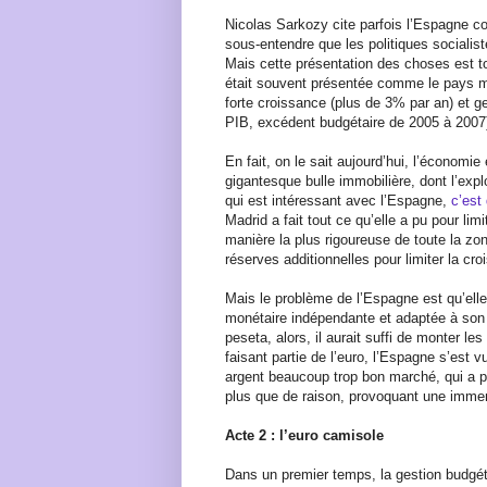
Nicolas Sarkozy cite parfois l’Espagne 
sous-entendre que les politiques socialis
Mais cette présentation des choses est 
était souvent présentée comme le pays mo
forte croissance (plus de 3% par an) et g
PIB, excédent budgétaire de 2005 à 2007
En fait, on le sait aujourd’hui, l’économi
gigantesque bulle immobilière, dont l’expl
qui est intéressant avec l’Espagne,
c’est
Madrid a fait tout ce qu’elle a pu pour lim
manière la plus rigoureuse de toute la z
réserves additionnelles pour limiter la cro
Mais le problème de l’Espagne est qu’elle
monétaire indépendante et adaptée à son
peseta, alors, il aurait suffi de monter les
faisant partie de l’euro, l’Espagne s’est
argent beaucoup trop bon marché, qui a 
plus que de raison, provoquant une immen
Acte 2 : l’euro camisole
Dans un premier temps, la gestion budgé