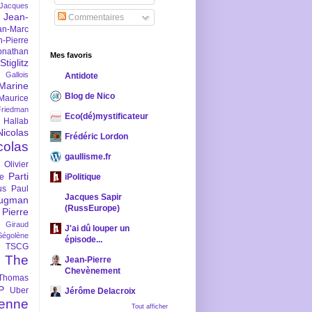
-Jacques
Jean-
Commentaires
an-Marc
n-Pierre
onathan
Mes favoris
iglitz
 Gallois
Antidote
Marine
Blog de Nico
Maurice
iedman
Eco(dé)mystificateur
 Hallab
Nicolas
Frédéric Lordon
colas
gaullisme.fr
Olivier
Parti
ne
iPolitique
us
Paul
Jacques Sapir
ugman
(RussEurope)
Pierre
l Giraud
J'ai dû louper un
Ségolène
épisode...
TSCG
The
Jean-Pierre
Chevènement
Thomas
P
Uber
Jérôme Delacroix
enne
Tout afficher