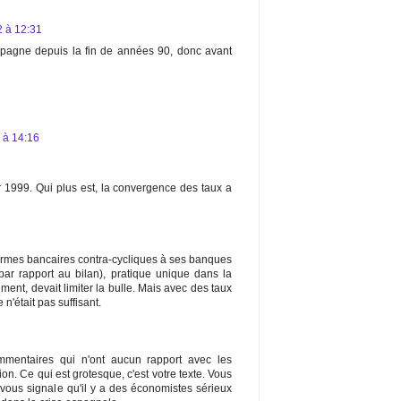
2 à 12:31
Espagne depuis la fin de années 90, donc avant
2 à 14:16
er 1999. Qui plus est, la convergence des taux a
rmes bancaires contra-cycliques à ses banques
ar rapport au bilan), pratique unique dans la
ment, devait limiter la bulle. Mais avec des taux
n'était pas suffisant.
mmentaires qui n'ont aucun rapport avec les
ion. Ce qui est grotesque, c'est votre texte. Vous
vous signale qu'il y a des économistes sérieux