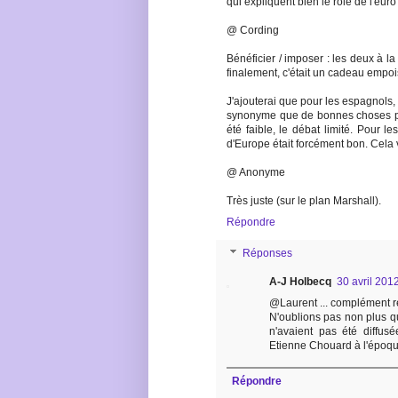
qui expliquent bien le rôle de l'eur
@ Cording
Bénéficier / imposer : les deux à la
finalement, c'était un cadeau empo
J'ajouterai que pour les espagnols, c'
synonyme que de bonnes choses po
été faible, le débat limité. Pour l
d'Europe était forcément bon. Cel
@ Anonyme
Très juste (sur le plan Marshall).
Répondre
Réponses
A-J Holbecq
30 avril 201
@Laurent ... complément 
N'oublions pas non plus q
n'avaient pas été diffus
Etienne Chouard à l'époqu
Répondre