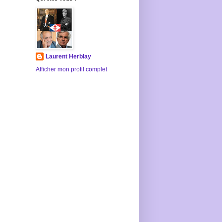
Laurent Herblay
Afficher mon profil complet