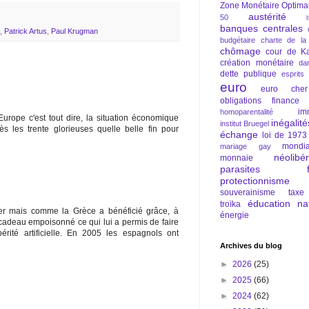
Zone Monétaire Optima
austérité
50
banques centrales
,
Patrick Artus
,
Paul Krugman
budgétaire
charte de la
chômage
cour de Ka
création monétaire
da
dette publique
esprits
euro
euro cher
obligations
finance
im
homoparentalité
urope c'est tout dire, la situation économique
inégalité
institut Bruegel
ès les trente glorieuses quelle belle fin pour
échange
loi de 1973
mondia
mariage gay
néolibé
monnaie
parasites fi
protectionnisme
souverainisme
taxe
éducation nat
troïka
er mais comme la Grèce a bénéficié grâce, à
énergie
 cadeau empoisonné ce qui lui a permis de faire
érité artificielle. En 2005 les espagnols ont
Archives du blog
►
2026
(25)
►
2025
(66)
►
2024
(62)