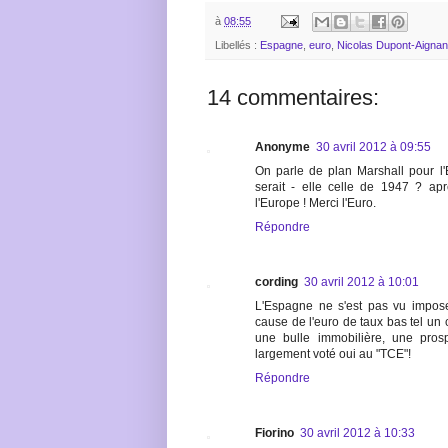
à
08:55
Libellés :
Espagne
,
euro
,
Nicolas Dupont-Aignan
14 commentaires:
Anonyme
30 avril 2012 à 09:55
On parle de plan Marshall pour l'E
serait - elle celle de 1947 ? apr
l'Europe ! Merci l'Euro.
Répondre
cording
30 avril 2012 à 10:01
L'Espagne ne s'est pas vu impos
cause de l'euro de taux bas tel un
une bulle immobilière, une prosp
largement voté oui au "TCE"!
Répondre
Fiorino
30 avril 2012 à 10:33