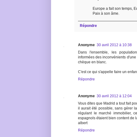
Europe a fait son temps, Eur
Paix à son âme.
Répondre
Anonyme
30 avril 2012 à 10:38
Dans l'ensemble, les populatio
informées des inconvénients d'une 
chèque en blanc.
C'est ce qui s'appelle faire un enfan
Répondre
Anonyme
30 avril 2012 à 12:04
Vous dites que Madrid a tout fait pour
il aurait été possible, sans gérer 
régulant le marché immobilier, c
espagnols étaient bien content de la
albert
Répondre