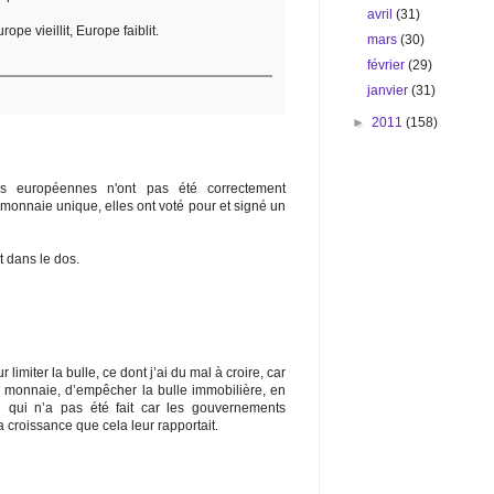
avril
(31)
ope vieillit, Europe faiblit.
mars
(30)
février
(29)
janvier
(31)
►
2011
(158)
ns européennes n'ont pas été correctement
monnaie unique, elles ont voté pour et signé un
t dans le dos.
 limiter la bulle, ce dont j’ai du mal à croire, car
la monnaie, d’empêcher la bulle immobilière, en
e qui n’a pas été fait car les gouvernements
 croissance que cela leur rapportait.