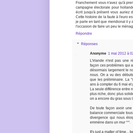
Franchement vous n'avez qu'à prendr
campagne électorale pour hollande
écrit jusqu'à présent vous auriez
Cette histoire de la faute à l'euro 
je parle en tant que meridional il y a
l'occasion de faire un peu le ménag
Répondre
Réponses
Anonyme
1 mai 2012 à 0
L'irlande n'est pas une 
façon ces problèmes qui a
désormais largement le no
nous. On a vu des débuts 
que les préliminaire. La 
ans à compter du 6 mai et
La seule différence entre n
plus riche, donc plus solid
on a encore du gras sous 
De toute façon avoir une 
balance commerciale tous
divergence qui nous éloi
emmène dans un mur ^^.
It's just a matter of time... b