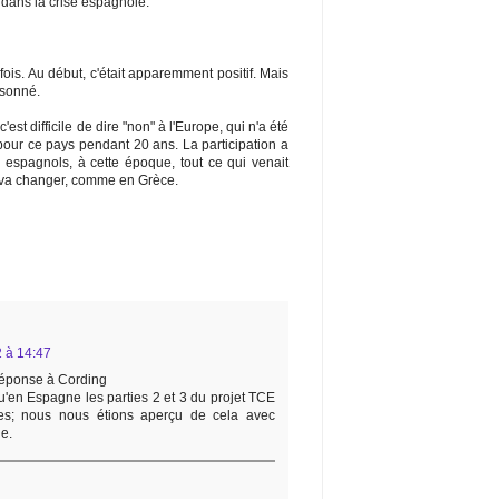
o dans la crise espagnole.
 fois. Au début, c'était apparemment positif. Mais
isonné.
est difficile de dire "non" à l'Europe, qui n'a été
ur ce pays pendant 20 ans. La participation a
es espagnols, à cette époque, tout ce qui venait
a va changer, comme en Grèce.
2 à 14:47
réponse à Cording
u'en Espagne les parties 2 et 3 du projet TCE
ées; nous nous étions aperçu de cela avec
e.