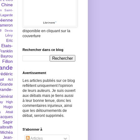
Chine
an Saint-
Lagarde
péenne
ameron
e
Dexia
disponible en cliquant sur la
 Lévy
couverture
Eric
Etats-
Rechercher dans ce blog
Franklin
 Bayrou
llon
lande
Avertissement
rédéric
all Act
Les articles publiés sur ce blog
Grande
reflètent uniquement l'opinion
rande-
de leurs auteurs. Je suis ouvert
aux débats mais je tiens aussi
Général
à leur bonne tenue, donc les
ay
High
commentaires injurieux, ainsi
Hugo
que les détournements de
s Attali
débat, seront supprimés.
Jacques
 Sapir
braith
S’abonner à
 Michéa
Jean-
Articles