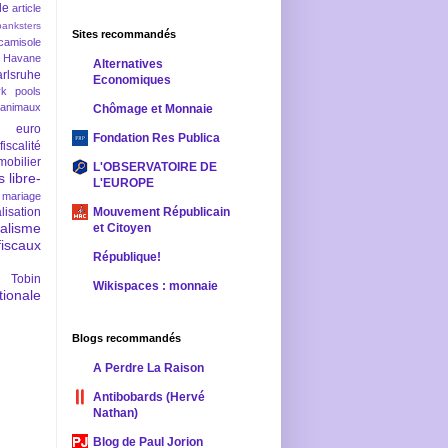
le
article
banksters
Sites recommandés
camisole
 Havane
Alternatives
rlsruhe
Economiques
rk pools
 animaux
Chômage et Monnaie
euro
Fondation Res Publica
fiscalité
mobilier
L'OBSERVATOIRE DE
s
libre-
L'EUROPE
mariage
lisation
Mouvement Républicain
ralisme
et Citoyen
scaux
République!
 Tobin
Wikispaces : monnaie
ionale
Blogs recommandés
A Perdre La Raison
Antibobards (Hervé
Nathan)
Blog de Paul Jorion