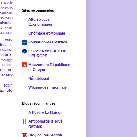
le
article
banksters
Sites recommandés
camisole
 Havane
Alternatives
rlsruhe
Economiques
rk pools
 animaux
Chômage et Monnaie
euro
Fondation Res Publica
fiscalité
mobilier
L'OBSERVATOIRE DE
s
libre-
L'EUROPE
mariage
lisation
Mouvement Républicain
ralisme
et Citoyen
scaux
République!
 Tobin
Wikispaces : monnaie
ionale
Blogs recommandés
A Perdre La Raison
Antibobards (Hervé
Nathan)
Blog de Paul Jorion