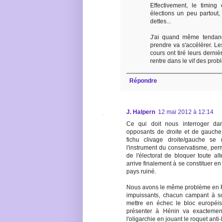
Effectivement, le timing 
élections un peu partout
dettes...
J'ai quand même tendan
prendre va s'accélérer. Le
cours ont tiré leurs dern
rentre dans le vif des prob
Répondre
J. Halpern
12 mai 2012 à 12:14
Ce qui doit nous interroger dan
opposants de droite et de gauche
fichu clivage droite/gauche s
l'instrument du conservatisme, perm
de l'électorat de bloquer toute alt
arrive finalement à se constituer en
pays ruiné.
Nous avons le même problème en Fra
impuissants, chacun campant à so
mettre en échec le bloc européi
présenter à Hénin va exactemen
l'oligarchie en jouant le roquet anti