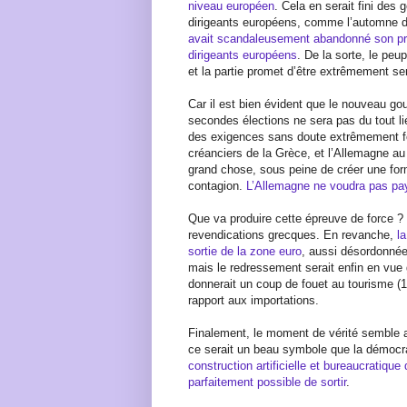
niveau européen
. Cela en serait fini de
dirigeants européens, comme l’automne d
avait scandaleusement abandonné son pro
dirigeants européens
. De la sorte, le peu
et la partie promet d’être extrêmement se
Car il est bien évident que le nouveau go
secondes élections ne sera pas du tout li
des exigences sans doute extrêmement fo
créanciers de la Grèce, et l’Allemagne au
grand chose, sous peine de créer une fo
contagion.
L’Allemagne ne voudra pas pa
Que va produire cette épreuve de force ?
revendications grecques. En revanche,
la
sortie de la zone euro
, aussi désordonnée 
mais le redressement serait enfin en vue 
donnerait un coup de fouet au tourisme (
rapport aux importations.
Finalement, le moment de vérité semble a
ce serait un beau symbole que la démocr
construction artificielle et bureaucratiqu
parfaitement possible de sortir
.