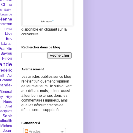
Chine
an Saint-
Lagarde
péenne
ameron
e
Dexia
disponible en cliquant sur la
 Lévy
couverture
Eric
Etats-
Rechercher dans ce blog
Franklin
 Bayrou
llon
lande
Avertissement
rédéric
all Act
Les articles publiés sur ce blog
Grande
reflètent uniquement l'opinion
rande-
de leurs auteurs. Je suis ouvert
aux débats mais je tiens aussi
Général
à leur bonne tenue, donc les
ay
High
commentaires injurieux, ainsi
Hugo
que les détournements de
s Attali
débat, seront supprimés.
Jacques
 Sapir
braith
S’abonner à
 Michéa
Jean-
Articles