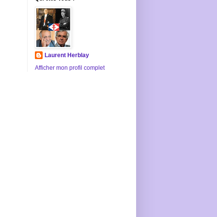
Laurent Herblay
Afficher mon profil complet