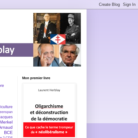
Mon premier livre
bre
iculture
eenspan
Jacques
Merkel
Arnaud
BCE
e 2
CDS