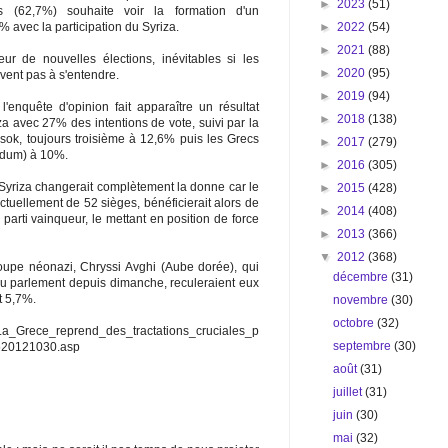
►
2023
(51)
s (62,7%) souhaite voir la formation d'un
►
2022
(54)
 avec la participation du Syriza.
►
2021
(88)
r de nouvelles élections, inévitables si les
►
2020
(95)
ivent pas à s'entendre.
►
2019
(94)
'enquête d'opinion fait apparaître un résultat
►
2018
(138)
iza avec 27% des intentions de vote, suivi par la
ok, toujours troisième à 12,6% puis les Grecs
►
2017
(279)
ndum) à 10%.
►
2016
(305)
Syriza changerait complètement la donne car le
►
2015
(428)
actuellement de 52 sièges, bénéficierait alors de
►
2014
(408)
arti vainqueur, le mettant en position de force
►
2013
(366)
▼
2012
(368)
upe néonazi, Chryssi Avghi (Aube dorée), qui
décembre
(31)
 au parlement depuis dimanche, reculeraient eux
t 5,7%.
novembre
(30)
octobre
(32)
La_Grece_reprend_des_tractations_cruciales_p
septembre
(30)
520121030.asp
août
(31)
juillet
(31)
juin
(30)
mai
(32)