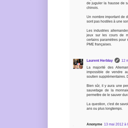
de juguler la hausse de s
chinois.
Un nombre important de di
sont pas hostiles à une sort
Les industries allemande
jeux sur les cours de m
certains paramètres pour 
PME françaises.
Laurent Herblay
12 
La majorité des Allema
impossible de vendre a
soutien supplémentaires. D
Bien sûr, il y aura une pe
sauvetage de la monnaie
permettre de le sauver dura
La question, c'est de sav
ans ou plus longtemps.
Anonyme
13 mai 2012 à 