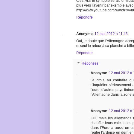
C'est vrai le symbole serait formida
plus vers l'avenir par exemple avec
http://www.youtube.com/watch?v=b
Répondre
Anonyme
12 mai 2012 à 11:43
Oui, je doute que l'Allemagne acce
et seul le retour à sa planche à bil
Répondre
Réponses
Anonyme
12 mai 2012 à 
Je crois au contraire q
s'inquiéter sérieusement a
l'euro, d'autres pays finiron
l'Allemagne dans la zone s
Anonyme
12 mai 2012 à 
Oui, mais les allemands n
chauffer leurs calculettes 
dans l'Euro a aussi un c
régler l'ardoise en dernier