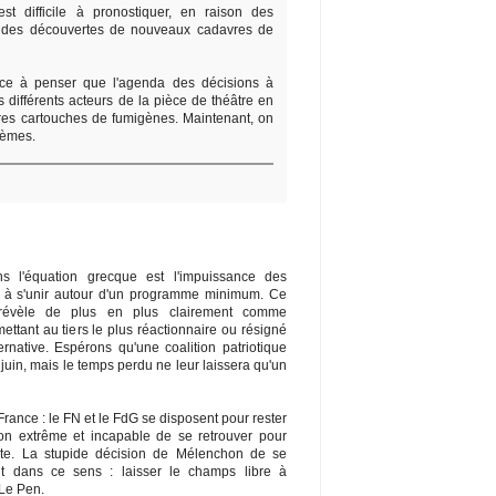
est difficile à pronostiquer, en raison des
, des découvertes de nouveaux cadavres de
ce à penser que l'agenda des décisions à
s différents acteurs de la pièce de théâtre en
ières cartouches de fumigènes. Maintenant, on
lèmes.
s l'équation grecque est l'impuissance des
 à s'unir autour d'un programme minimum. Ce
e révèle de plus en plus clairement comme
ettant au tiers le plus réactionnaire ou résigné
ernative. Espérons qu'une coalition patriotique
 juin, mais le temps perdu ne leur laissera qu'un
nce : le FN et le FdG se disposent pour rester
n extrême et incapable de se retrouver pour
ste. La stupide décision de Mélenchon de se
t dans ce sens : laisser le champs libre à
-Le Pen.