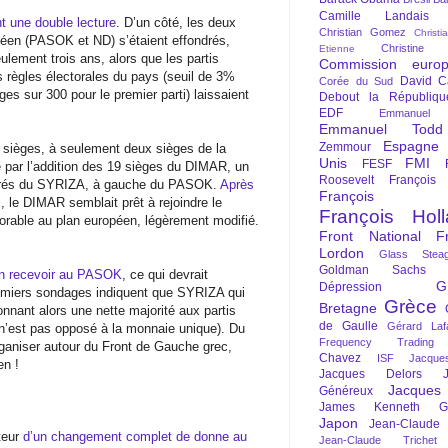
Camille Landais
nt une double lecture
. D’un côté, les deux
Christian Gomez
Christi
opéen (PASOK et ND) s’étaient effondrés,
Christine 
Etienne
lement trois ans, alors que les partis
Commission euro
 règles électorales du pays (seuil de 3%
David C
Corée du Sud
es sur 300 pour le premier parti) laissaient
Debout la Républiqu
EDF
Emmanuel
Emmanuel Todd
Espagne
Zemmour
 sièges, à seulement deux sièges de la
Unis
FMI
FESF
e par l’addition des 19 sièges du DIMAR, un
Roosevelt
François
odérés du SYRIZA, à gauche du PASOK.
Après
François Fi
 le DIMAR semblait prêt à rejoindre le
François Hol
able au plan européen, légèrement modifié.
Front National
F
Lordon
Glass Steag
Goldman Sachs
on recevoir au PASOK
, ce qui devrait
G
Dépression
remiers sondages indiquent que SYRIZA qui
Grèce
Bretagne
onnant alors une nette majorité aux partis
de Gaulle
Gérard Laf
n’est pas opposé à la monnaie unique). Du
Frequency Trading
rganiser autour du Front de Gauche grec,
Chavez
ISF
Jacque
en !
Jacques Delors
Jacques
Généreux
James Kenneth Gal
Japon
Jean-Claude
teur
d’un changement complet de donne au
Jean-Claude Trichet