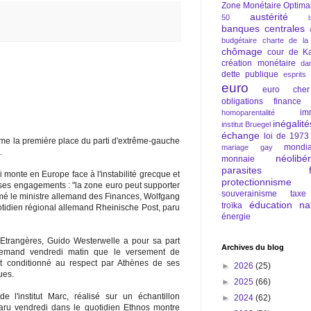
Zone Monétaire Optima
austérité
50
banques centrales
budgétaire
charte de la
chômage
cour de Ka
création monétaire
da
dette publique
esprits
euro
euro cher
obligations
finance
im
homoparentalité
inégalité
institut Bruegel
échange
loi de 1973
me la première place du parti d'extrême-gauche
mondia
mariage gay
.
néolibé
monnaie
parasites fi
i monte en Europe face à l'instabilité grecque et
protectionnisme
 ses engagements : "la zone euro peut supporter
souverainisme
taxe
timé le ministre allemand des Finances, Wolfgang
éducation nat
troïka
tidien régional allemand Rheinische Post, paru
énergie
 Etrangères, Guido Westerwelle a pour sa part
Archives du blog
llemand vendredi matin que le versement de
it conditionné au respect par Athènes de ses
►
2026
(25)
ues.
►
2025
(66)
l'institut Marc, réalisé sur un échantillon
►
2024
(62)
aru vendredi dans le quotidien Ethnos montre