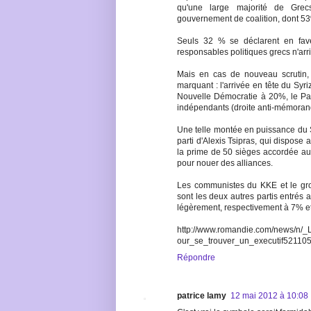
qu'une large majorité de Grec
gouvernement de coalition, dont 53%
Seuls 32 % se déclarent en faveu
responsables politiques grecs n'arr
Mais en cas de nouveau scrutin, l
marquant : l'arrivée en tête du Syr
Nouvelle Démocratie à 20%, le Pas
indépendants (droite anti-mémora
Une telle montée en puissance du 
parti d'Alexis Tsipras, qui dispose 
la prime de 50 sièges accordée au p
pour nouer des alliances.
Les communistes du KKE et le gro
sont les deux autres partis entrés
légèrement, respectivement à 7% e
http://www.romandie.com/news/n/_
our_se_trouver_un_executif52110
Répondre
patrice lamy
12 mai 2012 à 10:08