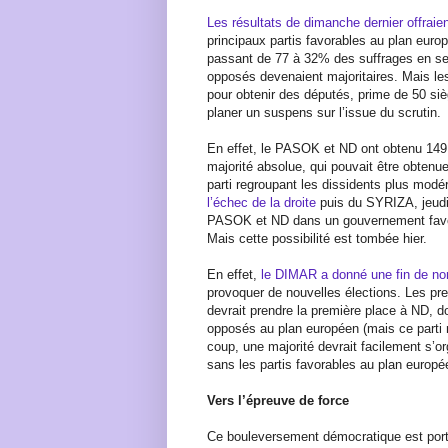
Les résultats de dimanche dernier offraie
principaux partis favorables au plan eur
passant de 77 à 32% des suffrages en seu
opposés devenaient majoritaires. Mais les
pour obtenir des députés, prime de 50 sièg
planer un suspens sur l’issue du scrutin.
En effet, le PASOK et ND ont obtenu 149
majorité absolue, qui pouvait être obtenu
parti regroupant les dissidents plus m
l’échec de la droite
puis du SYRIZA, jeudi,
PASOK et ND dans un gouvernement favor
Mais cette possibilité est tombée hier.
En effet,
le DIMAR a donné une fin de n
provoquer de nouvelles élections. Les p
devrait prendre la première place à ND, d
opposés au plan européen (mais ce parti 
coup, une majorité devrait facilement s’o
sans les partis favorables au plan europé
Vers l’épreuve de force
Ce bouleversement démocratique est por