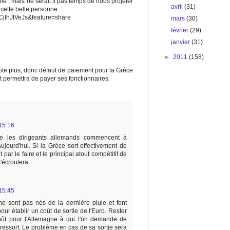
ble ; mais ne serait il pas temps de nous projeter
avril
(31)
 cette belle personne
CjIhJtVeJs&feature=share
mars
(30)
février
(29)
janvier
(31)
►
2011
(158)
pte plus, donc défaut de paiement pour la Grèce
let permettra de payer ses fonctionnaires.
15:16
ue les dirigeants allemands commencent à
ujourd'hui. Si la Grèce sort effectivement de
t par le faire et le principal atout compétitif de
'écroulera.
15:45
e sont pas nés de la dernière pluie et font
pour établir un coût de sortie de l'Euro. Rester
oût pour l'Allemagne à qui l'on demande de
 ressort. Le problème en cas de sa sortie sera