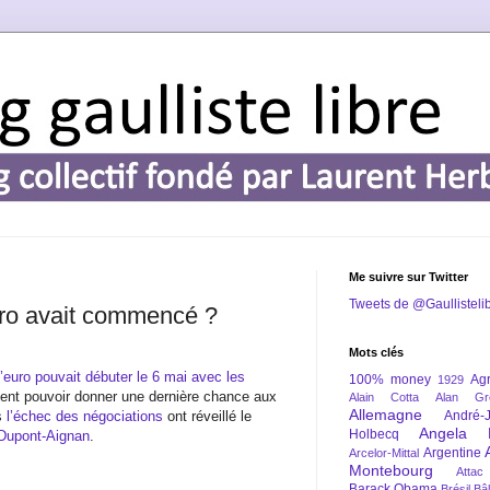
Me suivre sur Twitter
Tweets de @Gaullisteli
’euro avait commencé ?
Mots clés
 l’euro pouvait débuter le 6 mai avec les
100% money
Agr
1929
ient pouvoir donner une dernière chance aux
Alain Cotta
Alan Gr
Allemagne
s
l’échec des négociations
ont réveillé le
André-
Angela 
Holbecq
 Dupont-Aignan
.
Argentine
Arcelor-Mittal
Montebourg
Attac
Barack Obama
Brésil
Bâl