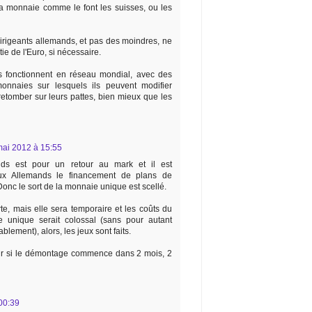
a monnaie comme le font les suisses, ou les
rigeants allemands, et pas des moindres, ne
ie de l'Euro, si nécessaire.
s fonctionnent en réseau mondial, avec des
onnaies sur lesquels ils peuvent modifier
retomber sur leurs pattes, bien mieux que les
mai 2012 à 15:55
nds est pour un retour au mark et il est
ux Allemands le financement de plans de
onc le sort de la monnaie unique est scellé.
rte, mais elle sera temporaire et les coûts du
 unique serait colossal (sans pour autant
blement), alors, les jeux sont faits.
oir si le démontage commence dans 2 mois, 2
00:39