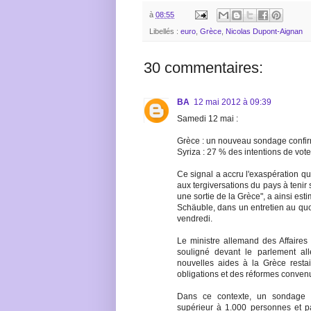
à
08:55
Libellés :
euro
,
Grèce
,
Nicolas Dupont-Aignan
30 commentaires:
BA
12 mai 2012 à 09:39
Samedi 12 mai :
Grèce : un nouveau sondage confir
Syriza : 27 % des intentions de vote
Ce signal a accru l'exaspération qu
aux tergiversations du pays à tenir
une sortie de la Grèce", a ainsi es
Schäuble, dans un entretien au quo
vendredi.
Le ministre allemand des Affaires
souligné devant le parlement a
nouvelles aides à la Grèce resta
obligations et des réformes conven
Dans ce contexte, un sondage de 
supérieur à 1.000 personnes et p