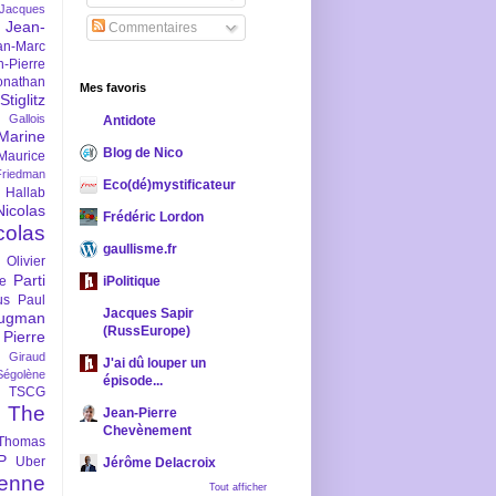
-Jacques
Jean-
Commentaires
an-Marc
n-Pierre
onathan
Mes favoris
iglitz
 Gallois
Antidote
Marine
Blog de Nico
Maurice
iedman
Eco(dé)mystificateur
 Hallab
Nicolas
Frédéric Lordon
colas
gaullisme.fr
Olivier
Parti
ne
iPolitique
us
Paul
Jacques Sapir
ugman
(RussEurope)
Pierre
l Giraud
J'ai dû louper un
Ségolène
épisode...
TSCG
The
Jean-Pierre
Chevènement
Thomas
P
Uber
Jérôme Delacroix
enne
Tout afficher