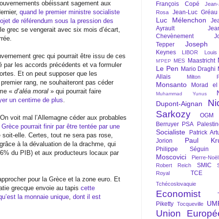
s gouvernements obéissant sagement aux
François Copé
Jean
ernier,
quand le premier ministre socialiste
Jean-Luc Gréau
Rosa
Luc Mélenchon
jet de référendum sous la pression des
Je
Ayrault
Jea
ple grec se vengerait avec six mois d’écart,
Chevènement
J
rrée.
Joseph St
Tepper
Keynes
LIBOR
Louis
uvernement grec qui pourrait être issu de ces
Maastricht
MES
M'PEP
é par les accords précédents et va formuler
Le Pen
Mario Draghi
rtes. Et on peut supposer que les
Allais
Milton Fr
 premier rang, ne souhaiteront pas céder
Monsanto
Morad el
rme «
d’aléa moral
» qui pourrait faire
Muhammad Yunus
yer un centime de plus
.
Ni
Dupont-Aignan
Sarkozy
OGM
 On voit mal l’Allemagne céder aux probables
Berruyer
PSA
Palesti
 Grèce pourrait finir par être tentée par une
Socialiste
Patrick Art
soit-elle. Certes, tout ne sera pas rose,
Paul Kr
Jorion
grâce à la dévaluation de la drachme, qui
Philippe Séguin
16% du PIB) et aux producteurs locaux par
Moscovici
Pierre-Noë
SMIC
Robert Reich
TCE
Royal
pprocher pour la Grèce et la zone euro. Et
Tchécoslovaquie
atie grecque envoie au tapis
cette
Economist
e qu’est la monnaie unique
,
dont il est
UM
Piketty
Tocqueville
Union Europé