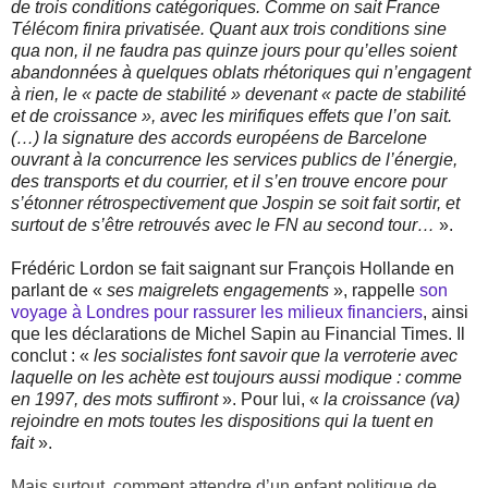
de trois conditions catégoriques. Comme on sait France
Télécom finira privatisée. Quant aux trois conditions sine
qua non, il ne faudra pas quinze jours pour qu’elles soient
abandonnées à quelques oblats rhétoriques qui n’engagent
à rien, le « pacte de stabilité » devenant « pacte de stabilité
et de croissance », avec les mirifiques effets que l’on sait.
(…) la signature des accords européens de Barcelone
ouvrant à la concurrence les services publics de l’énergie,
des transports et du courrier, et il s’en trouve encore pour
s’étonner rétrospectivement que Jospin se soit fait sortir, et
surtout de s’être retrouvés avec le FN au second tour…
».
Frédéric Lordon se fait saignant sur François Hollande en
parlant de «
ses maigrelets engagements
», rappelle
son
voyage à Londres pour rassurer les milieux financiers
, ainsi
que les déclarations de Michel Sapin au Financial Times. Il
conclut : «
les socialistes font savoir que la verroterie avec
laquelle on les achète est toujours aussi modique : comme
en 1997, des mots suffiront
». Pour lui, «
la croissance (va)
rejoindre en mots toutes les dispositions qui la tuent en
fait
».
Mais surtout, comment attendre d’un enfant politique de