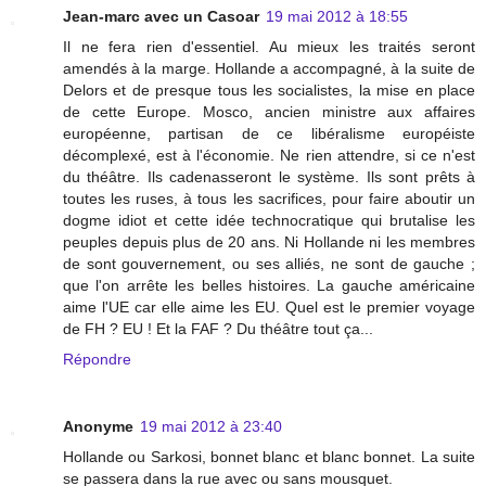
Jean-marc avec un Casoar
19 mai 2012 à 18:55
Il ne fera rien d'essentiel. Au mieux les traités seront
amendés à la marge. Hollande a accompagné, à la suite de
Delors et de presque tous les socialistes, la mise en place
de cette Europe. Mosco, ancien ministre aux affaires
européenne, partisan de ce libéralisme européiste
décomplexé, est à l'économie. Ne rien attendre, si ce n'est
du théâtre. Ils cadenasseront le système. Ils sont prêts à
toutes les ruses, à tous les sacrifices, pour faire aboutir un
dogme idiot et cette idée technocratique qui brutalise les
peuples depuis plus de 20 ans. Ni Hollande ni les membres
de sont gouvernement, ou ses alliés, ne sont de gauche ;
que l'on arrête les belles histoires. La gauche américaine
aime l'UE car elle aime les EU. Quel est le premier voyage
de FH ? EU ! Et la FAF ? Du théâtre tout ça...
Répondre
Anonyme
19 mai 2012 à 23:40
Hollande ou Sarkosi, bonnet blanc et blanc bonnet. La suite
se passera dans la rue avec ou sans mousquet.