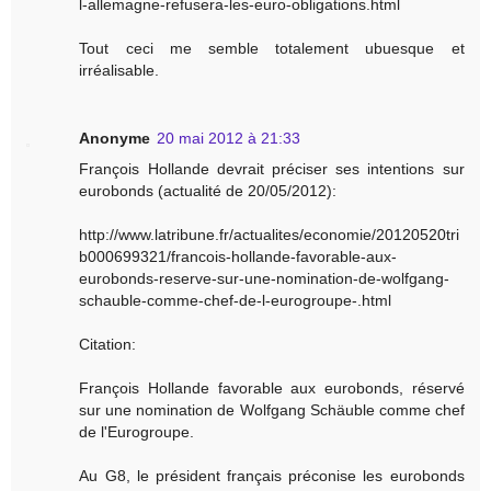
l-allemagne-refusera-les-euro-obligations.html
Tout ceci me semble totalement ubuesque et
irréalisable.
Anonyme
20 mai 2012 à 21:33
François Hollande devrait préciser ses intentions sur
eurobonds (actualité de 20/05/2012):
http://www.latribune.fr/actualites/economie/20120520tri
b000699321/francois-hollande-favorable-aux-
eurobonds-reserve-sur-une-nomination-de-wolfgang-
schauble-comme-chef-de-l-eurogroupe-.html
Citation:
François Hollande favorable aux eurobonds, réservé
sur une nomination de Wolfgang Schäuble comme chef
de l'Eurogroupe.
Au G8, le président français préconise les eurobonds