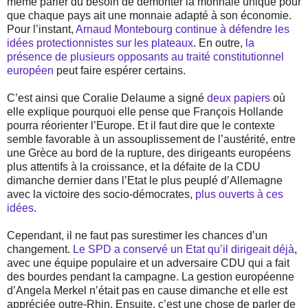
même parler du besoin de démonter la monnaie unique pour
que chaque pays ait une monnaie adapté à son économie.
Pour l’instant,
Arnaud Montebourg continue à défendre les
idées protectionnistes sur les plateaux
. En outre,
la
présence de plusieurs opposants au traité constitutionnel
européen
peut faire espérer certains.
C’est ainsi que Coralie Delaume a signé
deux
papiers
où
elle explique pourquoi elle pense que François Hollande
pourra réorienter l’Europe. Et il faut dire que le contexte
semble favorable à un assouplissement de l’austérité, entre
une Grèce au bord de la rupture, des dirigeants européens
plus attentifs à la croissance, et la défaite de la CDU
dimanche dernier dans l’Etat le plus peuplé d’Allemagne
avec la victoire des socio-démocrates,
plus ouverts à ces
idées
.
Cependant, il ne faut pas surestimer les chances d’un
changement.
Le SPD a conservé un Etat qu’il dirigeait déjà
,
avec une équipe populaire et un adversaire CDU qui a fait
des bourdes pendant la campagne. La gestion européenne
d’Angela Merkel n’était pas en cause dimanche et elle est
appréciée outre-Rhin. Ensuite, c’est une chose de parler de