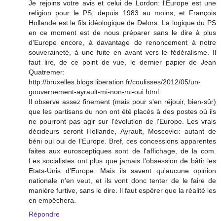
Je rejoins votre avis et celui de Lordon: l'Europe est une
religion pour le PS, depuis 1983 au moins, et François
Hollande est le fils idéologique de Delors. La logique du PS
en ce moment est de nous préparer sans le dire à plus
d'Europe encore, à davantage de renoncement à notre
souveraineté, à une fuite en avant vers le fédéralisme. Il
faut lire, de ce point de vue, le dernier papier de Jean
Quatremer:
http://bruxelles.blogs.liberation.fr/coulisses/2012/05/un-
gouvernement-ayrault-mi-non-mi-oui.html
Il observe assez finement (mais pour s'en réjouir, bien-sûr)
que les partisans du non ont été placés à des postes où ils
ne pourront pas agir sur l'évolution de l'Europe. Les vrais
décideurs seront Hollande, Ayrault, Moscovici: autant de
béni oui oui de l'Europe. Bref, ces concessions apparentes
faites aux eurosceptiques sont de l'affichage, de la com.
Les socialistes ont plus que jamais l'obsession de bâtir les
Etats-Unis d'Europe. Mais ils savent qu'aucune opinion
nationale n'en veut, et ils vont donc tenter de le faire de
manière furtive, sans le dire. Il faut espérer que la réalité les
en empêchera.
Répondre