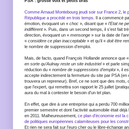
PSA : grosse voix et petits bras
Comme Arnaud Montebourg jeudi soir sur France 2
,
le 
République a procédé en trois temps
. Il a commencé pa
émotion, évoquant un «
choc
», disant que «
l’Etat ne p
indifférent
». Puis, dans un second temps, il s’est fait trè
direction, évoquant un «
mensonge
» sur la date de l’ann
«
considère ce plan inacceptable
» et qu’il «
doit être r
le nombre de suppression d’emploi.
Mais, de facto, quand François Hollande annonce que 
en sorte qu’Aulnay reste un site industriel
» et parle si
réduction du «
nombre de suppressions d’emploi
», il e
accepte indirectement la fermeture du site par PSA (en e
trouvera un repreneur). Bref, ce ne sont que des mots, ca
que l’expert, qui remettra son rapport le 25 juillet (pratiqu
aura du mal à contester le besoin d’un tel plan.
En effet, que dire à une entreprise qui a perdu 700 millio
premier semestre et dont l’activité automobile était déjà 
en 2011. Malheureusement,
ce plan d’économie est la 
de politiques européennes calamiteuses pour les const
Et rien ne sera fait sur l’euro cher ou le libre-échange 