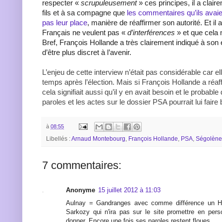
respecter «
scrupuleusement
» ces principes, il a clair
fils et à sa compagne que
les commentaires qu’ils avaien
pas leur place
, manière de réaffirmer son autorité. Et il 
Français ne veulent pas «
d’interférences
» et que cela 
Bref, François Hollande a très clairement indiqué à son
d’être plus discret à l’avenir.
L’enjeu de cette interview n’était pas considérable car el
temps après l’élection. Mais si François Hollande a réaff
cela signifiait aussi qu’il y en avait besoin et le probabl
paroles et les actes sur le dossier PSA pourrait lui faire
à
08:55
Libellés :
Arnaud Montebourg
,
François Hollande
,
PSA
,
Ségolène
7 commentaires:
Anonyme
15 juillet 2012 à 11:03
Aulnay = Gandranges avec comme différence un Ho
Sarkozy qui n'ira pas sur le site promettre en pers
donner. Encore une fois ses paroles restent floues.