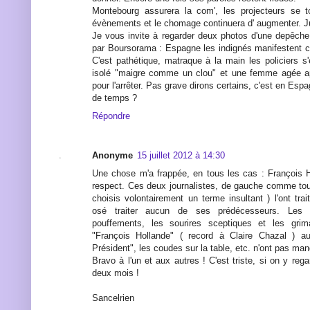
Montebourg assurera la com', les projecteurs se to
évènements et le chomage continuera d' augmenter. J
Je vous invite à regarder deux photos d'une depêch
par Boursorama : Espagne les indignés manifestent co
C'est pathétique, matraque à la main les policiers s
isolé "maigre comme un clou" et une femme agée
pour l'arrêter. Pas grave dirons certains, c'est en Es
de temps ?
Répondre
Anonyme
15 juillet 2012 à 14:30
Une chose m'a frappée, en tous les cas : François H
respect. Ces deux journalistes, de gauche comme tou
choisis volontairement un terme insultant ) l'ont tra
osé traiter aucun de ses prédécesseurs. Les r
pouffements, les sourires sceptiques et les grim
"François Hollande" ( record à Claire Chazal ) a
Président", les coudes sur la table, etc. n'ont pas ma
Bravo à l'un et aux autres ! C'est triste, si on y reg
deux mois !
Sancelrien