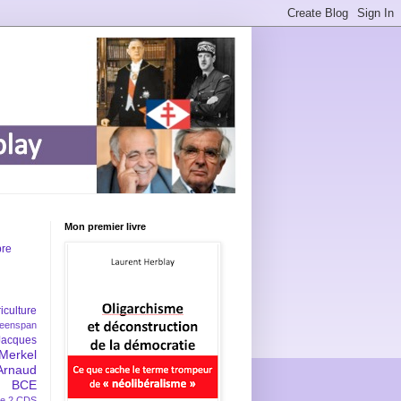
Mon premier livre
bre
iculture
eenspan
Jacques
Merkel
Arnaud
BCE
e 2
CDS