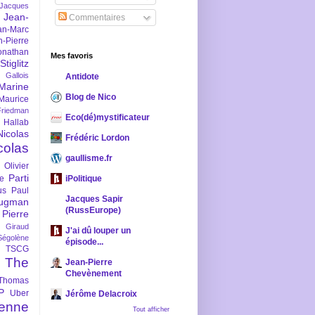
-Jacques
Jean-
Commentaires
an-Marc
n-Pierre
onathan
Mes favoris
iglitz
 Gallois
Antidote
Marine
Blog de Nico
Maurice
iedman
Eco(dé)mystificateur
 Hallab
Nicolas
Frédéric Lordon
colas
gaullisme.fr
Olivier
Parti
ne
iPolitique
us
Paul
Jacques Sapir
ugman
(RussEurope)
Pierre
l Giraud
J'ai dû louper un
Ségolène
épisode...
TSCG
The
Jean-Pierre
Chevènement
Thomas
P
Uber
Jérôme Delacroix
enne
Tout afficher