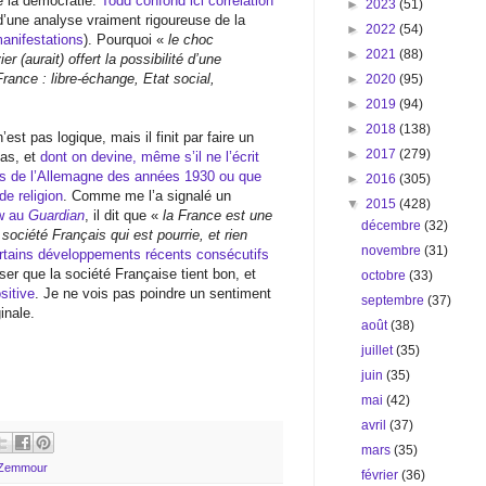
de la démocratie.
Todd confond ici corrélation
►
2023
(51)
’une analyse vraiment rigoureuse de la
►
2022
(54)
anifestations
). Pourquoi «
le choc
►
2021
(88)
er (aurait) offert la possibilité d’une
France : libre-échange, Etat social,
►
2020
(95)
►
2019
(94)
►
2018
(138)
t pas logique, mais il finit par faire un
►
2017
(279)
pas, et
dont on devine, même s’il ne l’écrit
aits de l’Allemagne des années 1930 ou que
►
2016
(305)
e religion
. Comme me l’a signalé un
▼
2015
(428)
ew au
Guardian
, il dit que «
la France est une
décembre
(32)
société Français qui est pourrie, et rien
novembre
(31)
rtains développements récents consécutifs
nser que la société Française tient bon, et
octobre
(33)
sitive
. Je ne vois pas poindre un sentiment
septembre
(37)
inale.
août
(38)
juillet
(35)
juin
(35)
mai
(42)
avril
(37)
mars
(35)
 Zemmour
février
(36)