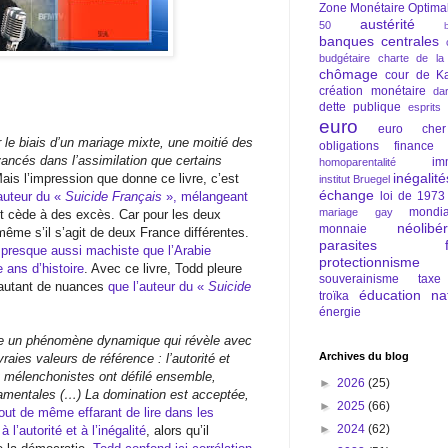
Zone Monétaire Optima
austérité
50
banques centrales
budgétaire
charte de la
chômage
cour de Ka
création monétaire
da
dette publique
esprits
euro
euro cher
 le biais d’un mariage mixte, une moitié des
obligations
finance
vancés dans l’assimilation que certains
im
homoparentalité
inégalité
ais l’impression que donne ce livre, c’est
institut Bruegel
échange
’auteur du «
Suicide Français
», mélangeant
loi de 1973
mondia
mariage gay
s et cède à des excès. Car pour les deux
néolibé
monnaie
même s’il s’agit de deux France différentes.
parasites fi
 presque aussi machiste que l’Arabie
protectionnisme
 ans d’histoire
. Avec ce livre, Todd pleure
souverainisme
taxe
c autant de nuances
que l’auteur du «
Suicide
éducation nat
troïka
.
énergie
tre un phénomène dynamique qui révèle avec
Archives du blog
raies valeurs de référence : l’autorité et
et mélenchonistes ont défilé ensemble,
►
2026
(25)
amentales (…) La domination est acceptée,
►
2025
(66)
 tout de même effarant de lire dans les
►
2024
(62)
l’autorité et à l’inégalité
, alors qu’il