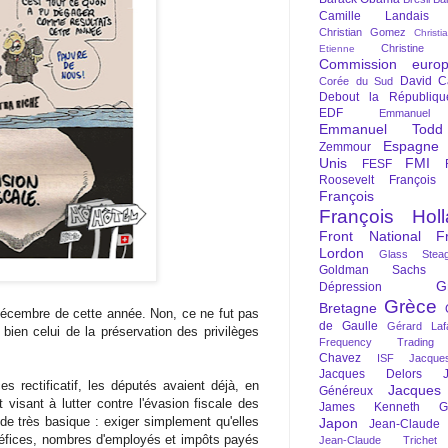
Camille Landais
Christian Gomez
Christi
Christine 
Etienne
Commission euro
David C
Corée du Sud
Debout la Républiqu
EDF
Emmanuel
Emmanuel Todd
Espagne
Zemmour
Unis
FMI
FESF
Roosevelt
François
François Fi
François Hol
Front National
F
Lordon
Glass Steag
Goldman Sachs
G
Dépression
Grèce
Bretagne
décembre de cette année. Non, ce ne fut pas
de Gaulle
Gérard Laf
s bien celui de la préservation des privilèges
Frequency Trading
Chavez
ISF
Jacque
Jacques Delors
es rectificatif, les députés avaient déjà, en
Jacques
Généreux
visant à lutter contre l'évasion fiscale des
James Kenneth Gal
de très basique : exiger simplement qu'elles
Japon
Jean-Claude
néfices, nombres d'employés et impôts payés
Jean-Claude Trichet