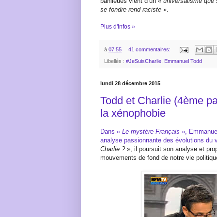
banlieues vient d’un «
universalisme que 
se fondre rend raciste
».
Plus d'infos »
à
07:55
41 commentaires:
Libellés :
#JeSuisCharlie
,
Emmanuel Todd
lundi 28 décembre 2015
Todd et Charlie (4ème par
la xénophobie
Dans «
Le mystère Français
», Emmanuel
analyse passionnante des évolutions du 
Charlie ?
», il poursuit son analyse et pr
mouvements de fond de notre vie politiqu