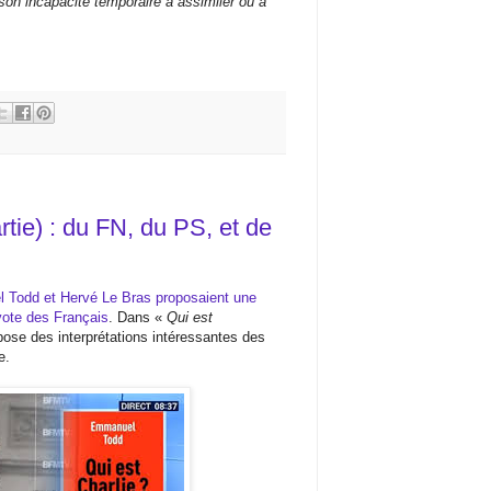
son incapacité temporaire à assimiler ou à
tie) : du FN, du PS, et de
 Todd et Hervé Le Bras proposaient une
vote des Français
. Dans «
Qui est
opose des interprétations intéressantes des
e.