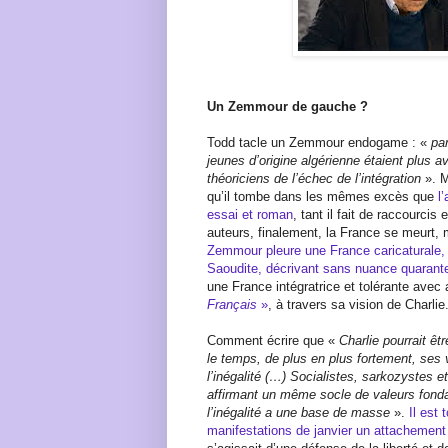
Un Zemmour de gauche ?
Todd tacle un Zemmour endogame : «
par
jeunes d’origine algérienne étaient plus a
théoriciens de l’échec de l’intégration
». M
qu’il tombe dans les mêmes excès que
l
essai et roman
, tant il fait de raccourci
auteurs, finalement, la France se meurt, 
Zemmour pleure une France caricaturale,
Saoudite, décrivant sans nuance quarante
une France intégratrice et tolérante ave
Français
»
, à travers sa vision de Charlie
Comment écrire que «
Charlie pourrait ê
le temps, de plus en plus fortement, ses v
l’inégalité (…) Socialistes, sarkozystes 
affirmant un même socle de valeurs fond
l’inégalité a une base de masse
».
Il est
manifestations de janvier un attachement à 