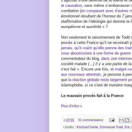
s’agissait d’une défense de la liberté et 
et causation
, sans même s’embarrasser d
corrélation (
en comparant avec d’autres m
émotionnel résultant de l’horreur du 7 janvi
réaffirmation de l’idéologie qui domine la 
européisme et austérité
» ?
Non seulement le raisonnement de Todd n’es
procès à cette France qu’il ne reconnaît 
jamais, qu’il craint qu’elle prenne des tr
nous aboutissions à une forme de guerre d
commentateur du blog,
dans une intervi
société malade (…) Il y a une partie de la 
n’est fait
». Encore une fois,
et malgré ce
aux nouveaux attentats
, je persiste à pe
que
la réaction globale reste largement po
islamophobe, si ce n’est de manière marg
Le mauvais procès fait à la France
Plus d'infos »
à
07:55
31 commentaires:
Libellés :
#JeSuisCharlie
,
Emmanuel Todd
,
Eric