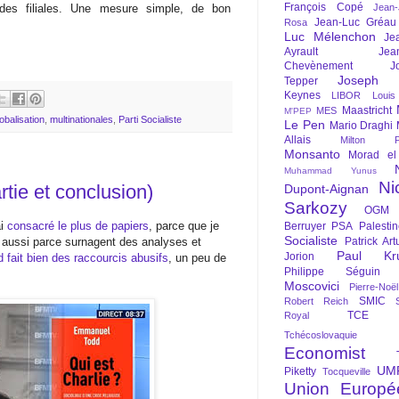
François Copé
des filiales. Une mesure simple, de bon
Jean
Jean-Luc Gréau
Rosa
Luc Mélenchon
Je
Ayrault
Jea
Chevènement
J
Joseph St
Tepper
Keynes
LIBOR
Louis
Maastricht
MES
M'PEP
lobalisation
,
multinationales
,
Parti Socialiste
Le Pen
Mario Draghi
Allais
Milton Fr
Monsanto
Morad el
Muhammad Yunus
Ni
tie et conclusion)
Dupont-Aignan
Sarkozy
OGM
ai
consacré
le
plus
de
papiers
, parce que je
Berruyer
PSA
Palesti
Socialiste
s aussi parce surnagent des analyses et
Patrick Art
Paul Kr
Jorion
fait bien des raccourcis abusifs
, un peu de
Philippe Séguin
Moscovici
Pierre-Noë
SMIC
Robert Reich
TCE
Royal
Tchécoslovaquie
Economist
UM
Piketty
Tocqueville
Union Europé