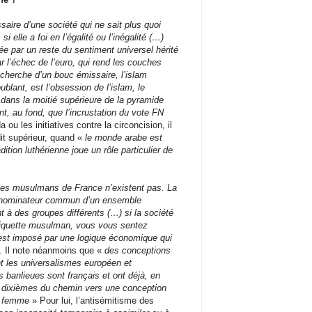
ssaire d’une société qui ne sait plus quoi
i elle a foi en l’égalité ou l’inégalité (…)
e par un reste du sentiment universel hérité
ar l’échec de l’euro, qui rend les couches
cherche d’un bouc émissaire, l’islam
blant, est l’obsession de l’islam, le
 dans la moitié supérieure de la pyramide
nt, au fond, que l’incrustation du vote FN
 ou les initiatives contre la circoncision, il
dit supérieur, quand «
le monde arabe est
dition luthérienne joue un rôle particulier de
les musulmans de France n’existent pas. La
dénominateur commun d’un ensemble
à des groupes différents (…) si la société
étiquette musulman, vous vous sentez
l est imposé par une logique économique qui
. Il note néanmoins que «
des conceptions
nt les universalismes européen et
 banlieues sont français et ont déjà, en
x dixièmes du chemin vers une conception
la femme
» Pour lui, l’antisémitisme des