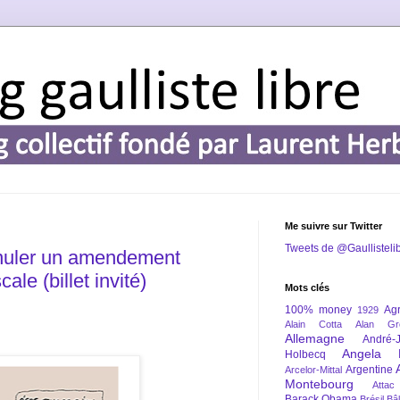
Me suivre sur Twitter
Tweets de @Gaullisteli
nnuler un amendement
cale (billet invité)
Mots clés
100% money
Agr
1929
Alain Cotta
Alan Gr
Allemagne
André-
Angela 
Holbecq
Argentine
Arcelor-Mittal
Montebourg
Attac
Barack Obama
Brésil
Bâl