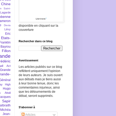
Chine
an Saint-
Lagarde
péenne
ameron
e
Dexia
disponible en cliquant sur la
 Lévy
couverture
Eric
Etats-
Rechercher dans ce blog
Franklin
 Bayrou
llon
lande
Avertissement
rédéric
all Act
Les articles publiés sur ce blog
Grande
reflètent uniquement l'opinion
rande-
de leurs auteurs. Je suis ouvert
aux débats mais je tiens aussi
Général
à leur bonne tenue, donc les
ay
High
commentaires injurieux, ainsi
Hugo
que les détournements de
s Attali
débat, seront supprimés.
Jacques
 Sapir
braith
S’abonner à
 Michéa
Jean-
Articles