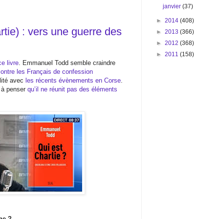
janvier
(37)
►
2014
(408)
tie) : vers une guerre des
►
2013
(366)
►
2012
(368)
►
2011
(158)
e livre
. Emmanuel Todd semble craindre
contre les Français de confession
lité avec
les récents évènements en Corse
.
e à penser
qu’il ne réunit pas des éléments
ne ?