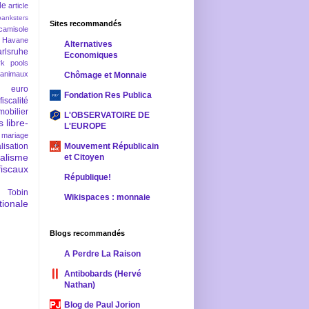
le
article
banksters
Sites recommandés
camisole
 Havane
Alternatives
rlsruhe
Economiques
rk pools
 animaux
Chômage et Monnaie
euro
Fondation Res Publica
fiscalité
mobilier
L'OBSERVATOIRE DE
s
libre-
L'EUROPE
mariage
lisation
Mouvement Républicain
ralisme
et Citoyen
scaux
République!
 Tobin
Wikispaces : monnaie
ionale
Blogs recommandés
A Perdre La Raison
Antibobards (Hervé
Nathan)
Blog de Paul Jorion