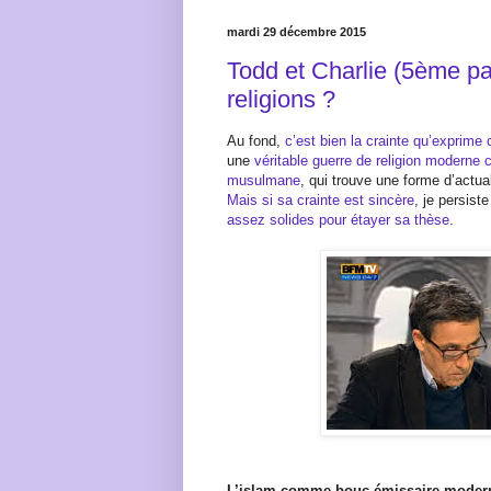
mardi 29 décembre 2015
Todd et Charlie (5ème par
religions ?
Au fond,
c’est bien la crainte qu’exprime c
une
véritable guerre de religion moderne 
musulmane
, qui trouve une forme d’actua
Mais si sa crainte est sincère
, je persist
assez solides pour étayer sa thèse
.
L’islam comme bouc-émissaire moder