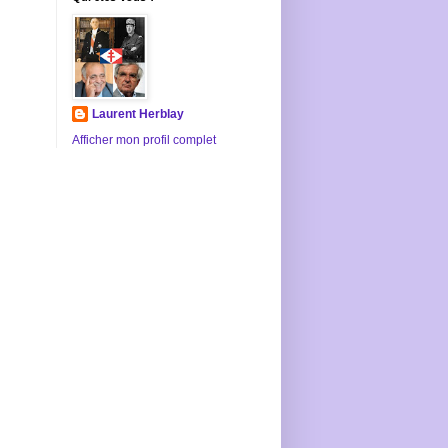
Laurent Herblay
Afficher mon profil complet