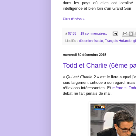
dans les pays où elles ont localisé 
intelligence et bien loin d'un Grand Soir !
Plus d'infos »
à
07:55
19 commentaires:
Libellés :
désertion fiscale
,
François Hollande
,
g
mercredi 30 décembre 2015
Todd et Charlie (6ème par
«
Qui est Charlie ?
» est le livre auquel j’
suis largement critique à son égard, mai
réflexions intéressantes. Et
même si Todd 
débat ne fait jamais de mal.