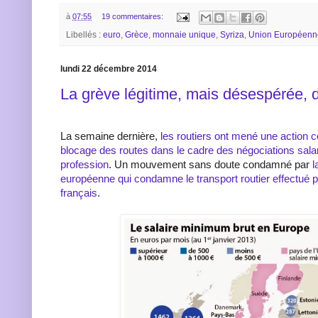
à
07:55
19 commentaires:
Libellés :
euro
,
Grèce
,
monnaie unique
,
Syriza
,
Union Européenn
lundi 22 décembre 2014
La grève légitime, mais désespérée, d
La semaine dernière,
les routiers ont mené une action c
blocage des routes dans le cadre des négociations salar
profession
. Un mouvement sans doute condamné par
l
européenne qui condamne le transport routier effectué p
français
.