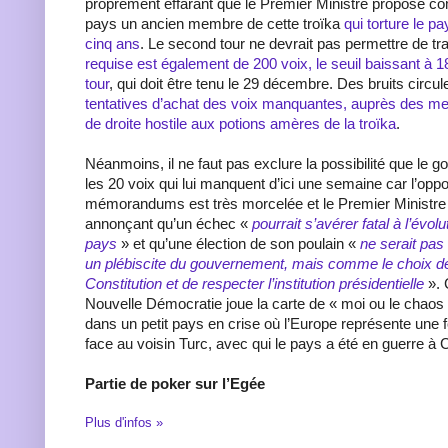
proprement effarant que le Premier Ministre propose c
pays un ancien membre de cette troïka
qui torture le p
cinq ans
. Le second tour ne devrait pas permettre de t
requise est également de 200 voix, le seuil baissant à 1
tour
, qui doit être tenu le 29 décembre. Des bruits circu
tentatives d’achat des voix manquantes, auprès des mem
de droite hostile aux potions amères de la troïka
.
Néanmoins, il ne faut pas exclure la possibilité que le 
les 20 voix qui lui manquent d’ici une semaine car l’oppo
mémorandums est très morcelée et le Premier Ministre j
annonçant qu’un échec «
pourrait s’avérer fatal à l’évo
pays
» et qu’une élection de son poulain «
ne serait pa
un plébiscite du gouvernement, mais comme le choix de
Constitution et de respecter l’institution présidentielle
».
Nouvelle Démocratie joue la carte de « moi ou le chaos 
dans un petit pays en crise où l’Europe représente une 
face au voisin Turc, avec qui le pays a été en guerre à 
Partie de poker sur l’Egée
Plus d'infos »