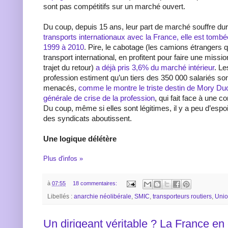
sont pas compétitifs sur un marché ouvert.
Du coup, depuis 15 ans, leur part de marché souffre d
transports internationaux avec la France, elle est tomb
1999 à 2010
. Pire, le cabotage (les camions étrangers q
transport international, en profitent pour faire une missi
trajet du retour)
a déjà pris 3,6% du marché intérieur
. Le
profession estiment qu’un tiers des 350 000 salariés son
menacés,
comme le montre le triste destin de Mory Ducr
générale de crise de la profession
, qui fait face à une 
Du coup, même si elles sont légitimes, il y a peu d’esp
des syndicats aboutissent.
Une logique délétère
Plus d'infos »
à
07:55
18 commentaires:
Libellés :
anarchie néolibérale
,
SMIC
,
transporteurs routiers
,
Unio
Un dirigeant véritable ? La France e