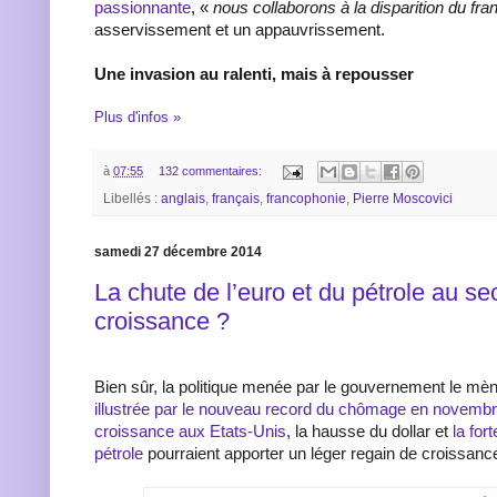
passionnante
, «
nous collaborons à la disparition du fra
asservissement et un appauvrissement.
Une invasion au ralenti, mais à repousser
Plus d'infos »
à
07:55
132 commentaires:
Libellés :
anglais
,
français
,
francophonie
,
Pierre Moscovici
samedi 27 décembre 2014
La chute de l’euro et du pétrole au se
croissance ?
Bien sûr, la politique menée par le gouvernement le m
illustrée par le nouveau record du chômage en novemb
croissance aux Etats-Unis
, la hausse du dollar et
la for
pétrole
pourraient apporter un léger regain de croissanc