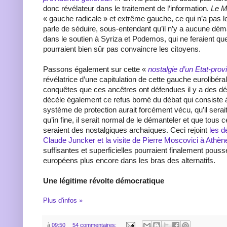
donc révélateur dans le traitement de l’information.
Le 
« gauche radicale » et extrême gauche, ce qui n’a pas l
parle de séduire, sous-entendant qu’il n’y a aucune dém
dans le soutien à Syriza et Podemos, qui ne feraient qu
pourraient bien sûr pas convaincre les citoyens.
Passons également sur cette «
nostalgie d’un Etat-pr
révélatrice d’une capitulation de cette gauche eurolibéra
conquêtes que ces ancêtres ont défendues il y a des d
décèle également ce refus borné du débat qui consiste à
système de protection aurait forcément vécu, qu’il serai
qu’in fine, il serait normal de le démanteler et que tous c
seraient des nostalgiques archaïques. Ceci rejoint
les d
Claude Juncker et la visite de Pierre Moscovici à Athèn
suffisantes et superficielles pourraient finalement pouss
européens plus encore dans les bras des alternatifs.
Une légitime révolte démocratique
Plus d'infos »
à
09:50
54 commentaires: