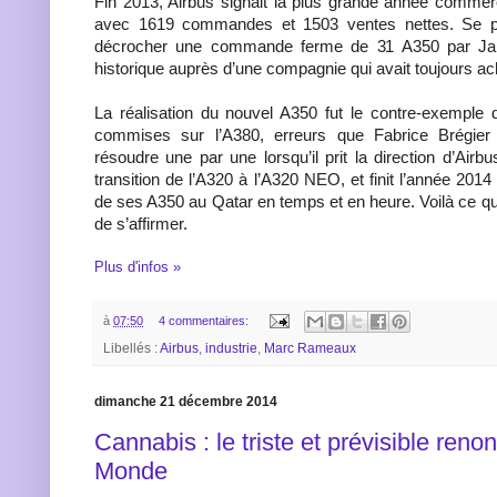
Fin 2013, Airbus signait la plus grande année commerc
avec 1619 commandes et 1503 ventes nettes. Se 
décrocher une commande ferme de 31 A350 par Jap
historique auprès d’une compagnie qui avait toujours ac
La réalisation du nouvel A350 fut le contre-exemple 
commises sur l’A380, erreurs que Fabrice Brégier f
résoudre une par une lorsqu’il prit la direction d’Airbu
transition de l’A320 à l’A320 NEO, et finit l’année 2014 
de ses A350 au Qatar en temps et en heure. Voilà ce q
de s’affirmer.
Plus d'infos »
à
07:50
4 commentaires:
Libellés :
Airbus
,
industrie
,
Marc Rameaux
dimanche 21 décembre 2014
Cannabis : le triste et prévisible ren
Monde