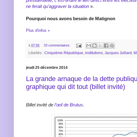
présidentielle, c’est-à-dire le lien direct entre les électe
ne ferait qu’aggraver la situation
».
Pourquoi nous avons besoin de Matignon
Plus d'infos »
à
07:55
33 commentaires:
Libellés :
Cinquième République
,
institutions
,
Jacques Julliard
,
M
jeudi 25 décembre 2014
La grande arnaque de la dette publiqu
graphique qui dit tout (billet invité)
Billet invité de
l’œil de Brutus
.