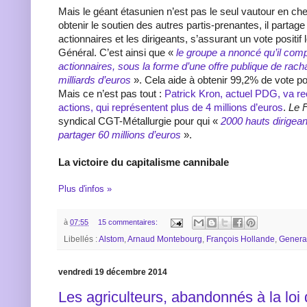
Mais le géant étasunien n’est pas le seul vautour en che
obtenir le soutien des autres partis-prenantes, il partag
actionnaires et les dirigeants, s’assurant un vote positif
Général. C’est ainsi que «
le groupe a nnoncé qu’il com
actionnaires, sous la forme d’une offre publique de racha
milliards d’euros
». Cela aide à obtenir 99,2% de vote po
Mais ce n’est pas tout :
Patrick Kron, actuel PDG, va r
actions, qui représentent plus de 4 millions d’euros
.
Le 
syndical CGT-Métallurgie pour qui «
2000 hauts dirigea
partager 60 millions d’euros
».
La victoire du capitalisme cannibale
Plus d'infos »
à
07:55
15 commentaires:
Libellés :
Alstom
,
Arnaud Montebourg
,
François Hollande
,
General
vendredi 19 décembre 2014
Les agriculteurs, abandonnés à la loi 