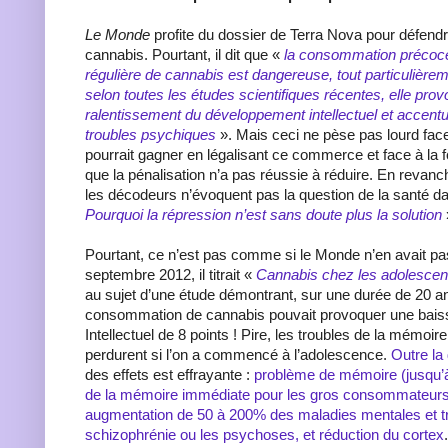
Le Monde
profite du dossier de Terra Nova pour défendre
cannabis. Pourtant, il dit que «
la consommation précoce 
régulière de cannabis est dangereuse, tout particulièrem
selon toutes les études scientifiques récentes, elle pro
ralentissement du développement intellectuel et accentu
troubles psychiques
». Mais ceci ne pèse pas lourd face 
pourrait gagner en légalisant ce commerce et face à la
que la pénalisation n’a pas réussie à réduire. En revanc
les décodeurs n’évoquent pas la question de la santé d
Pourquoi la répression n’est sans doute plus la solution
Pourtant, ce n’est pas comme si le Monde n’en avait pa
septembre 2012, il titrait «
Cannabis chez les adolescen
au sujet d’une étude démontrant, sur une durée de 20 an
consommation de cannabis pouvait provoquer une bais
Intellectuel de 8 points ! Pire, les troubles de la mémoire 
perdurent si l’on a commencé à l’adolescence.
Outre l
des effets est effrayante :
problème de mémoire (jusqu’
de la mémoire immédiate pour les gros consommateurs),
augmentation de 50 à 200% des maladies mentales et 
schizophrénie ou les psychoses, et réduction du cortex
.