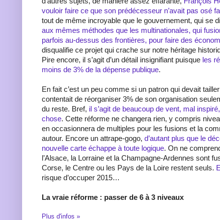
d’autres sujets, de manière assez effarante,
François H
vouloir faire ce que son prédécesseur n’avait pas osé fa
tout de même incroyable que le gouvernement, qui se dit
aux mêmes méthodes que les multinationales, qui fusionn
parfois au-dessus des frontières, pour faire des écono
disqualifie ce projet qui crache sur notre héritage histor
Pire encore, il s’agit d’un détail insignifiant puisque
les r
moins de 3% de la dépense publique
.
En fait c’est un peu comme si un patron qui devait taille
contentait de réorganiser 3% de son organisation seule
du reste. Bref,
il s’agit de beaucoup de vent, mal inspir
chose
. Cette réforme ne changera rien, y compris nivea
en occasionnera de multiples pour les fusions et la com
autour. Encore un attrape-gogo,
d’autant plus que le dé
nouvelle carte échappe à toute logique
. On ne comprend
l’Alsace, la Lorraine et la Champagne-Ardennes sont fu
Corse, le Centre ou les Pays de la Loire restent seuls.
E
risque d’occuper 2015…
La vraie réforme : passer de 6 à 3 niveaux
Plus d'infos »