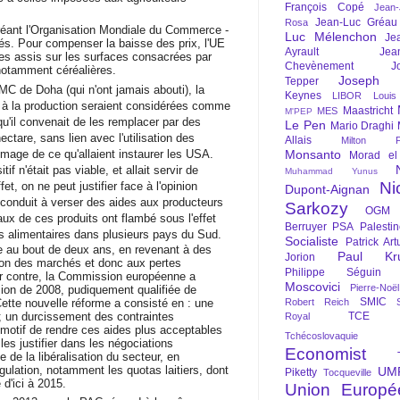
François Copé
Jean
Jean-Luc Gréau
Rosa
réant l'Organisation Mondiale du Commerce -
Luc Mélenchon
Je
s. Pour compenser la baisse des prix, l'UE
Ayrault
Jea
ctes assis sur les surfaces consacrées par
Chevènement
J
 notamment céréalières.
Joseph St
Tepper
C de Doha (qui n'ont jamais abouti), la
Keynes
LIBOR
Louis
 à la production seraient considérées comme
Maastricht
MES
M'PEP
qu'il convenait de les remplacer par des
Le Pen
Mario Draghi
ectare, sans lien avec l'utilisation des
Allais
Milton Fr
'image de ce qu'allaient instaurer les USA.
Monsanto
Morad el
tif n'était pas viable, et allait servir de
Muhammad Yunus
Ni
et, on ne peut justifier face à l'opinion
Dupont-Aignan
a conduit à verser des aides aux producteurs
Sarkozy
OGM
ux de ces produits ont flambé sous l'effet
Berruyer
PSA
Palesti
es alimentaires dans plusieurs pays du Sud.
Socialiste
Patrick Art
ère au bout de deux ans, en revenant à des
Paul Kr
Jorion
ation des marchés et donc aux pertes
Philippe Séguin
Par contre, la Commission européenne a
Moscovici
Pierre-Noë
sion de 2008, pudiquement qualifiée de
SMIC
ette nouvelle réforme a consisté en : une
Robert Reich
; un durcissement des contraintes
TCE
Royal
 motif de rendre ces aides plus acceptables
Tchécoslovaquie
les justifier dans les négociations
Economist
e de la libéralisation du secteur, en
gulation, notamment les quotas laitiers, dont
UM
Piketty
Tocqueville
d'ici à 2015.
Union Europé