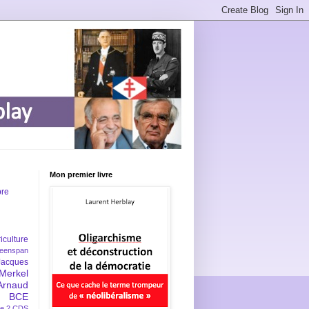
Mon premier livre
bre
iculture
eenspan
Jacques
Merkel
Arnaud
BCE
e 2
CDS