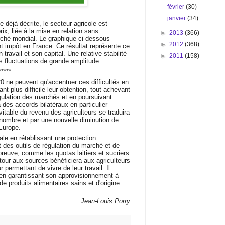
février
(30)
janvier
(34)
le déjà décrite, le secteur agricole est
rix, liée à la mise en relation sans
►
2013
(366)
ché mondial. Le graphique ci-dessous
►
2012
(368)
vant impôt en France. Ce résultat représente ce
 travail et son capital. Une relative stabilité
►
2011
(158)
s fluctuations de grande amplitude.
*****
0 ne peuvent qu'accentuer ces difficultés en
nt plus difficile leur obtention, tout achevant
gulation des marchés et en poursuivant
à des accords bilatéraux en particulier
évitable du revenu des agriculteurs se traduira
 nombre et par une nouvelle diminution de
'Europe.
rale en rétablissant une protection
t des outils de régulation du marché et de
 preuve, comme les quotas laitiers et sucriers
retour aux sources bénéficiera aux agriculteurs
 permettant de vivre de leur travail. Il
en garantissant son approvisionnement à
de produits alimentaires sains et d'origine
Jean-Louis Porry