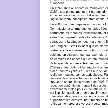
européens.
En 1992, suite à l'accord de Marrakech c
OMC-, ces prélèvements ont été supprimé
a mis en place un dispositif d'aides dire
l'agriculteur aux principales productions,
En 2003, pour se préparer aux accords OM
Commission a affirmé que les aides liées
perturbant les marchés internationaux et 
aides "découplées" (aides forfaitaires à l'h
surfaces, ni la situation des marchés) à l
Dès l'origine, il était évident que ce disposi
prétexte à de nouvelles restrictions. En eff
publique un dispositif qui, par exemple, 
de céréales les années où les prix mondia
de la spéculation, en entraînant des cris
D'ailleurs, les USA ont fait machine arri
aides "contra-cycliques", liées à la situ
réellement subies par les agriculteurs. 
persisté dans son schéma lors de la révi
"revue de santé" de la réforme de 2003. C
réduction générale du montant des aides 
environnementales pour en bénéficier, au
par l'opinion publique et de pouvoir mieux 
internationales ; mais aussi en la poursuit
supprimant les derniers instruments de ré
la disparition progressive est programmée 