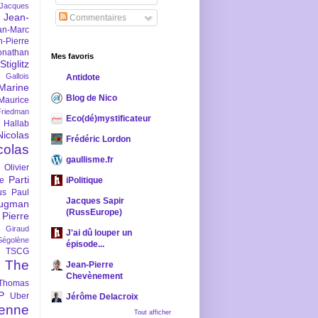
-Jacques
Jean-
Commentaires
an-Marc
n-Pierre
onathan
Mes favoris
iglitz
 Gallois
Antidote
Marine
Blog de Nico
Maurice
iedman
Eco(dé)mystificateur
 Hallab
Nicolas
Frédéric Lordon
colas
gaullisme.fr
Olivier
Parti
ne
iPolitique
us
Paul
Jacques Sapir
ugman
(RussEurope)
Pierre
l Giraud
J'ai dû louper un
Ségolène
épisode...
TSCG
The
Jean-Pierre
Chevènement
Thomas
P
Uber
Jérôme Delacroix
enne
Tout afficher