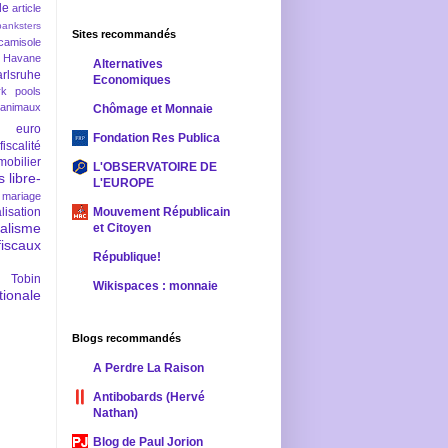
le
article
banksters
Sites recommandés
camisole
 Havane
Alternatives
rlsruhe
Economiques
rk pools
 animaux
Chômage et Monnaie
euro
Fondation Res Publica
fiscalité
mobilier
L'OBSERVATOIRE DE
s
libre-
L'EUROPE
mariage
lisation
Mouvement Républicain
ralisme
et Citoyen
scaux
République!
 Tobin
Wikispaces : monnaie
ionale
Blogs recommandés
A Perdre La Raison
Antibobards (Hervé
Nathan)
Blog de Paul Jorion