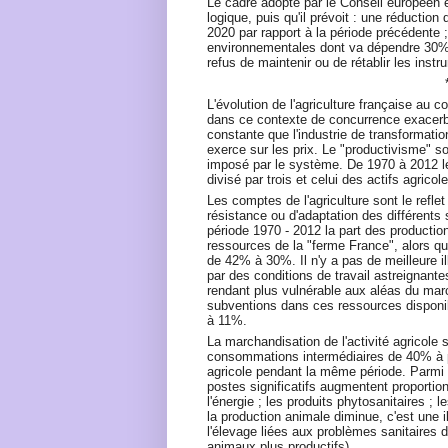
Le cadre adopté par le Conseil européen
logique, puis qu'il prévoit : une réductio
2020 par rapport à la période précédente
environnementales dont va dépendre 30% 
refus de maintenir ou de rétablir les ins
L'évolution de l'agriculture française au 
dans ce contexte de concurrence exacerbé
constante que l'industrie de transformatio
exerce sur les prix. Le "productivisme" s
imposé par le système. De 1970 à 2012 le
divisé par trois et celui des actifs agricol
Les comptes de l'agriculture sont le reflet
résistance ou d'adaptation des différents
période 1970 - 2012 la part des producti
ressources de la "ferme France", alors q
de 42% à 30%. Il n'y a pas de meilleure il
par des conditions de travail astreignante
rendant plus vulnérable aux aléas du ma
subventions dans ces ressources disponi
à 11%.
La marchandisation de l'activité agricole 
consommations intermédiaires de 40% à p
agricole pendant la même période. Parmi
postes significatifs augmentent proporti
l'énergie ; les produits phytosanitaires ; 
la production animale diminue, c'est une i
l'élevage liées aux problèmes sanitaires d
animaux plus productifs).