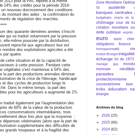
 en 2013 pour la PAC répond à la même
Zone Monétaire Optima
n de 14% des crédits pour la période 2014-
austérité
50
 ; un nouveau durcissement des conditions
banques centrales
du montant des aides ; la confirmation du
budgétaire
charte de la
truments de régulation des marchés.
chômage
cour de Ka
*****
création monétaire
da
cours des quarante dernières années s'inscrit
dette publique
esprits
e qui se traduit notamment par la pression
euro
euro cher
n, elle-même poussée par la distribution,
obligations
finance
ouvent reproché aux agriculteurs leur est
im
homoparentalité
 nombre des exploitations agricoles a été
inégalité
es par quatre.
institut Bruegel
échange
loi de 1973
 de cette situation et de la capacité de
mondia
mariage gay
 secteurs à cette pression. Pendant cette
néolibé
monnaie
ons végétales s'est maintenue à 54% des
parasites fi
ue la part des productions animales diminue
lustration de la crise de l'élevage, handicapé
protectionnisme
s et des cycles de production longs le
souverainisme
taxe
rché. Dans le même temps, la part des
éducation nat
troïka
bles pour les agriculteurs a augmenté de 1%
énergie
se traduit également par l'augmentation des
rès de 60% de la valeur de la production
Archives du blog
 ces consommations intermédiaires, trois
►
2026
(25)
onnellement deux fois plus que la moyenne :
les dépenses vétérinaires (alors que la part de
►
2025
(66)
llustration supplémentaire des difficultés de
►
2024
(62)
es grands troupeaux et à la fragilité des