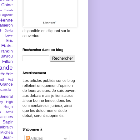
Chine
an Saint-
Lagarde
péenne
ameron
e
Dexia
disponible en cliquant sur la
 Lévy
couverture
Eric
Etats-
Rechercher dans ce blog
Franklin
 Bayrou
llon
lande
Avertissement
rédéric
all Act
Les articles publiés sur ce blog
Grande
reflètent uniquement l'opinion
rande-
de leurs auteurs. Je suis ouvert
aux débats mais je tiens aussi
Général
à leur bonne tenue, donc les
ay
High
commentaires injurieux, ainsi
Hugo
que les détournements de
s Attali
débat, seront supprimés.
Jacques
 Sapir
braith
S’abonner à
 Michéa
Jean-
Articles