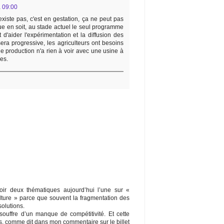
à 09:00
xiste pas, c'est en gestation, ça ne peut pas
ue en soit, au stade actuel le seul programme
 d'aider l'expérimentation et la diffusion des
sera progressive, les agriculteurs ont besoins
de production n'a rien à voir avec une usine à
es.
oir deux thématiques aujourd’hui l’une sur «
iculture » parce que souvent la fragmentation des
solutions.
 souffre d’un manque de compétitivité. Et cette
s, comme dit dans mon commentaire sur le billet