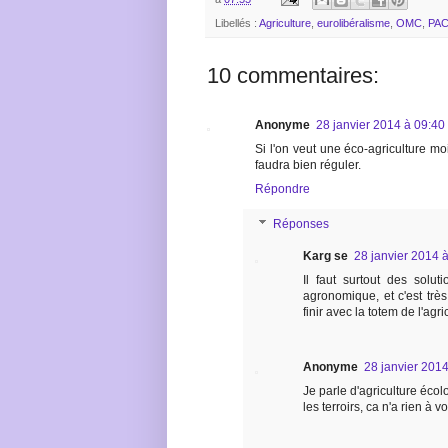
Libellés :
Agriculture
,
eurolibéralisme
,
OMC
,
PA
10 commentaires:
Anonyme
28 janvier 2014 à 09:40
Si l'on veut une éco-agriculture mo
faudra bien réguler.
Répondre
Réponses
Karg se
28 janvier 2014 
Il faut surtout des solu
agronomique, et c'est très 
finir avec la totem de l'agr
Anonyme
28 janvier 201
Je parle d'agriculture éco
les terroirs, ca n'a rien à v