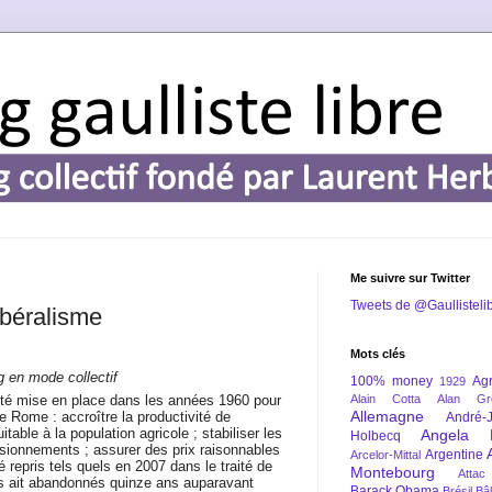
Me suivre sur Twitter
Tweets de @Gaullisteli
libéralisme
Mots clés
og en mode collectif
100% money
Agr
1929
té mise en place dans les années 1960 pour
Alain Cotta
Alan Gr
Allemagne
de Rome : accroître la productivité de
André-
itable à la population agricole ; stabiliser les
Angela 
Holbecq
isionnements ; assurer des prix raisonnables
Argentine
Arcelor-Mittal
repris tels quels en 2007 dans le traité de
Montebourg
Attac
es ait abandonnés quinze ans auparavant
Barack Obama
Brésil
Bâl