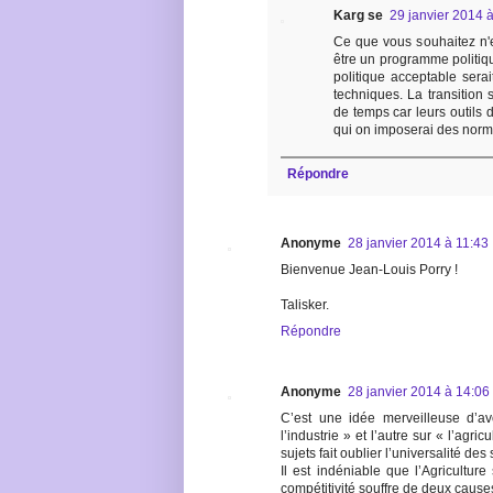
Karg se
29 janvier 2014 
Ce que vous souhaitez n'e
être un programme politiq
politique acceptable serait
techniques. La transition 
de temps car leurs outils 
qui on imposerai des norm
Répondre
Anonyme
28 janvier 2014 à 11:43
Bienvenue Jean-Louis Porry !
Talisker.
Répondre
Anonyme
28 janvier 2014 à 14:06
C’est une idée merveilleuse d’av
l’industrie » et l’autre sur « l’agr
sujets fait oublier l’universalité des 
Il est indéniable que l’Agriculture
compétitivité souffre de deux cause