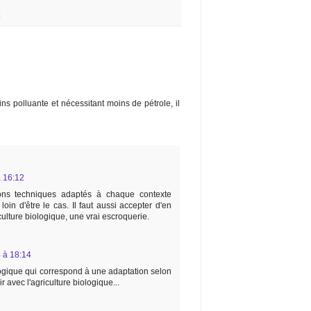
C
ins polluante et nécessitant moins de pétrole, il
à 16:12
tions techniques adaptés à chaque contexte
loin d'être le cas. Il faut aussi accepter d'en
iculture biologique, une vrai escroquerie.
4 à 18:14
logique qui correspond à une adaptation selon
oir avec l'agriculture biologique...