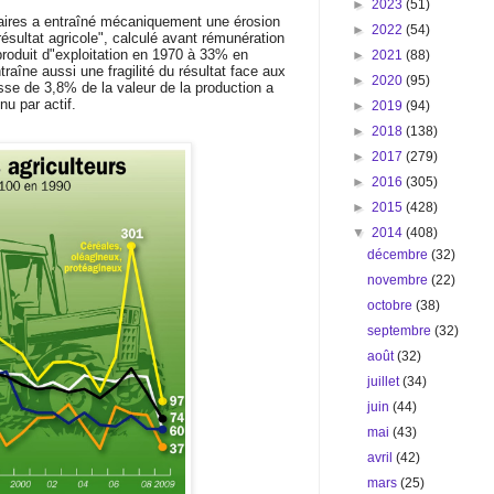
►
2023
(51)
ires a entraîné mécaniquement une érosion
►
2022
(54)
"résultat agricole", calculé avant rémunération
produit d"exploitation en 1970 à 33% en
►
2021
(88)
traîne aussi une fragilité du résultat face aux
►
2020
(95)
sse de 3,8% de la valeur de la production a
nu par actif.
►
2019
(94)
►
2018
(138)
►
2017
(279)
►
2016
(305)
►
2015
(428)
▼
2014
(408)
décembre
(32)
novembre
(22)
octobre
(38)
septembre
(32)
août
(32)
juillet
(34)
juin
(44)
mai
(43)
avril
(42)
mars
(25)