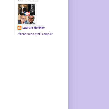
Laurent Herblay
Afficher mon profil complet