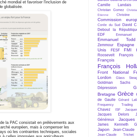
hé mondial et favoriser l'inclusion de
Camille Landais
e globalisée.
Christian Gomez
Christi
Christine 
Etienne
Commission euro
David C
Corée du Sud
Debout la Républiqu
EDF
Emmanuel
Emmanuel Todd
Espagne
Zemmour
Unis
FMI
FESF
Roosevelt
François
François Fi
François Hol
Front National
F
Lordon
Glass Steag
Goldman Sachs
G
Dépression
Grèce
Bretagne
de Gaulle
Gérard Laf
Frequency Trading
Chavez
ISF
Jacque
Jacques Delors
Jacques
Généreux
x de la PAC consistait en prélèvements aux
James Kenneth Gal
 marché européen, mais à compenser les
Japon
Jean-Claude
ays où les contraintes techniques, sociales
Jean-Claude Trichet
s à celles imposées aux agriculteurs