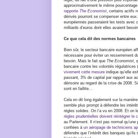
approximativement le même pourcentage 
rapporte
The Economist
, certains actifs 
dérivés pourront se compenser entre eux.
européennes passeraient les tests avec ce
milliards d’euros dont elles avaient besoin
Ce que cela dit des normes bancaires
Bien sûr, le secteur bancaire européen af
nécessaire pour éviter un resserrement du 
besoin. Mais le fait que
The Economist
, 
bancaire contre les volontés régulatrices 
vivement cette mesure
indique qu’elle es
passant, 3% de capital par rapport aux a
dérisoire au regard de la crise de 2008. S
sont en faillite…
Cela en dit long également sur la manièr
semble plus prompt à défendre les intérê
règles solides. On l’a vu en 2008. Et on l
règles prudentielles doivent réintégrer le
au Parlement. Il n’est pas normal qu’une p
confiées à
un aéropage de techniciens ap
défendre que l’intérêt des banques qu’ils