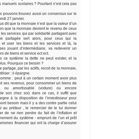
s manuels scolaires ? Pourtant n’est cela pas
us pouvons trouvez aussi un consensus sur le
undi 27 janvier.
us dit que la monnaie n’est que la valeur d’un
bien que la monnaie devient le revenu de ceux
 les services qui par solidarité partagent avec
ie partagée sert alors, pour ceux qui la
et user les biens et les services et là, la
ses jouant d’intermédiaire, va redevenir un
s de biens et service ect ect.
 ce système la dette ne peut exister, et la
lus. Pourquoi ce besoin ?
e partage, par les actifs, recoit de la monnaie,
iliser : il épargne.
nsomme : peut à un certain moment avoir plus
met ses revenus, pour consommer un biens de
, ou amortissable (voiture) ou encore
 de son chez soi) dans ce cas, il suffit que
rgne à la disposition de l’investisseur pour
ont besoin mais il y a des contre partie celui
l au préteur , le remercier de le lui donner
rer de ne rien perdre du fait de l’inflation et
onnement du système - emprunt de l’un et prêt
ganismes financier qui ont la charge d’assurer