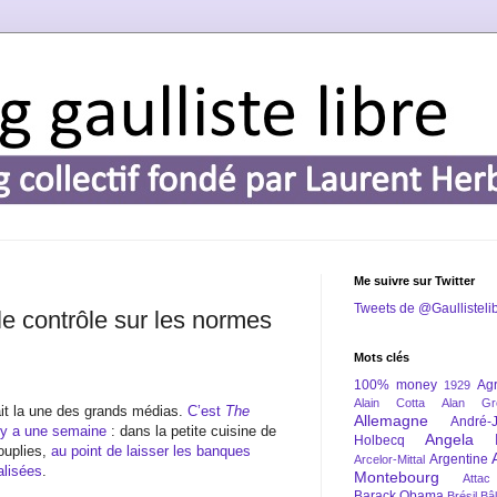
Me suivre sur Twitter
Tweets de @Gaullisteli
 le contrôle sur les normes
Mots clés
100% money
Agr
1929
Alain Cotta
Alan Gr
ait la une des grands médias.
C’est
The
Allemagne
André-
il y a une semaine
: dans la petite cuisine de
Angela 
Holbecq
ouplies,
au point de laisser les banques
Argentine
Arcelor-Mittal
lisées
.
Montebourg
Attac
Barack Obama
Brésil
Bâl