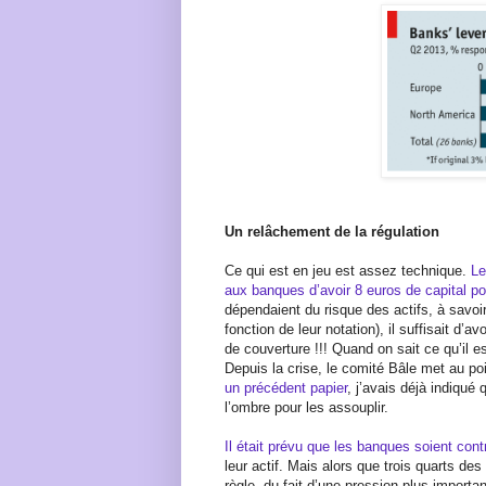
Un relâchement de la régulation
Ce qui est en jeu est assez technique.
Le
aux banques d’avoir 8 euros de capital po
dépendaient du risque des actifs, à savoir
fonction de leur notation), il suffisait d’
de couverture !!! Quand on sait ce qu’il 
Depuis la crise, le comité Bâle met au po
un précédent papier
, j’avais déjà indiqué
l’ombre pour les assouplir.
Il était prévu que les banques soient cont
leur actif. Mais alors que trois quarts d
règle, du fait d’une pression plus importa