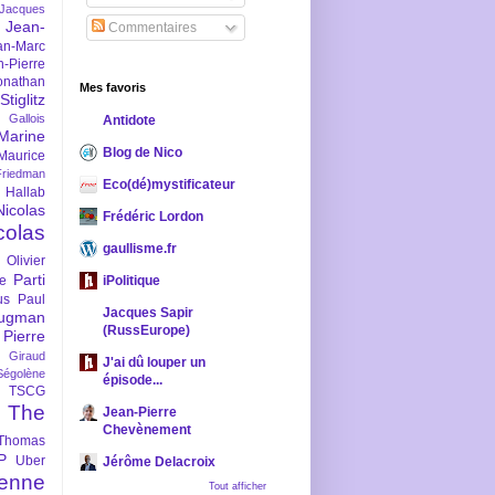
-Jacques
Jean-
Commentaires
an-Marc
n-Pierre
onathan
Mes favoris
iglitz
 Gallois
Antidote
Marine
Blog de Nico
Maurice
iedman
Eco(dé)mystificateur
 Hallab
Nicolas
Frédéric Lordon
colas
gaullisme.fr
Olivier
Parti
ne
iPolitique
us
Paul
Jacques Sapir
ugman
(RussEurope)
Pierre
l Giraud
J'ai dû louper un
Ségolène
épisode...
TSCG
The
Jean-Pierre
Chevènement
Thomas
P
Uber
Jérôme Delacroix
enne
Tout afficher