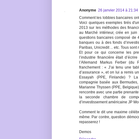
Anonyme
26 janvier 2014 à 21:34
Comment les lobbies bancaires ont-
Voici quelques exemples tirés d'un 
2013 sur les méthodes des financi
au Marché intérieur, crée en juin
questions bancaires composé de 42
banques ou à des fonds d’investi
Paribas, Unicredit ... etc. Tous sont
Et pour ce qui concerne les pre
l’industrie financière était d’écri
l’Allemand Markus Ferber (du 
franchement : « J’ai tenu une ta
d’assurance », et on lui a remis un
Essayah (PPE, Finlande) ? La 
compagnie basée aux Bermudes, lu
Marianne Thyssen (PPE, Belgique)
rencontre avec une partie prenante 
la seconde chambre de compe
d’investissement américaine JP Mo
Comment le dit une maxime célébre,
même. Par contre, question démocra
repasserez !
Demos