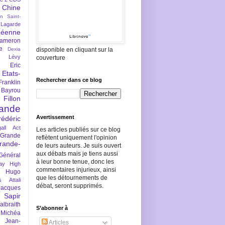
Chine
an Saint-
Lagarde
péenne
ameron
e
Dexia
disponible en cliquant sur la
 Lévy
couverture
Eric
Etats-
Rechercher dans ce blog
Franklin
 Bayrou
llon
lande
Avertissement
rédéric
all Act
Les articles publiés sur ce blog
Grande
reflètent uniquement l'opinion
rande-
de leurs auteurs. Je suis ouvert
aux débats mais je tiens aussi
Général
à leur bonne tenue, donc les
ay
High
commentaires injurieux, ainsi
Hugo
que les détournements de
s Attali
débat, seront supprimés.
Jacques
 Sapir
braith
S’abonner à
 Michéa
Jean-
Articles