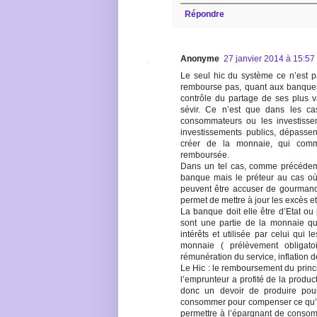
Répondre
Anonyme
27 janvier 2014 à 15:57
Le seul hic du système ce n’est p
rembourse pas, quant aux banques
contrôle du partage de ses plus v
sévir. Ce n’est que dans les ca
consommateurs ou les investisse
investissements publics, dépassen
créer de la monnaie, qui comm
remboursée.
Dans un tel cas, comme précédemm
banque mais le préteur au cas où
peuvent être accuser de gourmand
permet de mettre à jour les excès et
La banque doit elle être d’Etat ou 
sont une partie de la monnaie qui 
intérêts et utilisée par celui qui 
monnaie ( prélèvement obligatoi
rémunération du service, inflation d
Le Hic : le remboursement du princ
l’emprunteur a profité de la produc
donc un devoir de produire pou
consommer pour compenser ce qu’
permettre à l’épargnant de consom