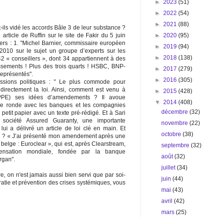
►
2023
(51)
►
2022
(54)
►
2021
(88)
ils vidé les accords Bâle 3 de leur substance ?
►
2020
(95)
article de Ruffin sur le site de Fakir du 5 juin
ers : 1. "Michel Barnier, commissaire européen
►
2019
(94)
 2010 sur le sujet un groupe d’experts sur les
►
2018
(138)
 « conseillers », dont 34 appartiennent à des
ssements ! Plus des trois quarts ! HSBC, BNP-
►
2017
(279)
 représentés".
►
2016
(305)
ssions politiques : " Le plus commode pour
re directement la loi. Ainsi, comment est venu à
►
2015
(428)
PPE) ses idées d’amendements ? Il avoue
▼
2014
(408)
ble ronde avec les banques et les compagnies
décembre
(32)
 petit papier avec un texte pré-rédigé. Et à Sari
société Assured Guaranty, une importante
novembre
(22)
i a délivré un article de loi clé en main. Et
octobre
(38)
 ? « J’ai présenté mon amendement après une
belge : Euroclear », qui est, après Clearstream,
septembre
(32)
nsation mondiale, fondée par la banque
août
(32)
rgan".
juillet
(34)
 on n'est jamais aussi bien servi que par soi-
juin
(44)
tie et prévention des crises systémiques, vous
mai
(43)
avril
(42)
mars
(25)