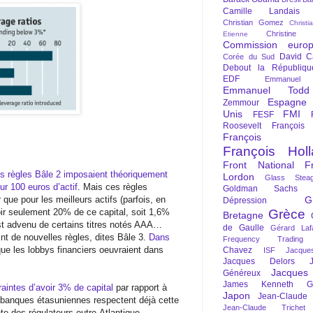
Camille Landais
Christian Gomez
Christi
Christine 
Etienne
Commission euro
David C
Corée du Sud
Debout la Républiqu
EDF
Emmanuel
Emmanuel Todd
Espagne
Zemmour
Unis
FMI
FESF
Roosevelt
François
François Fi
François Hol
Front National
F
s règles Bâle 2 imposaient théoriquement
Lordon
Glass Steag
ur 100 euros d’actif
. Mais ces règles
Goldman Sachs
 que pour les meilleurs actifs (parfois, en
G
Dépression
avoir seulement 20% de ce capital, soit 1,6%
Grèce
Bretagne
est advenu de certains titres notés AAA…
de Gaulle
Gérard Laf
int de nouvelles règles, dites Bâle 3.
Dans
Frequency Trading
 que les lobbys financiers oeuvraient dans
Chavez
ISF
Jacque
Jacques Delors
Jacques
Généreux
James Kenneth Gal
raintes d’avoir 3% de capital
par rapport à
Japon
Jean-Claude
es banques étasuniennes respectent déjà cette
Jean-Claude Trichet
nte des régulateurs outre-Atlantique,