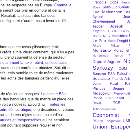
François Copé
Jean
ne les respecte pas en Europe.
Comme le
Jean-Luc Gréau
Rosa
ne seront pas pris en compte et certains
Luc Mélenchon
Je
 Résultat, la plupart des banques
Ayrault
Jea
s règles et n’auront pas à lever les 70
Chevènement
J
.
Joseph St
Tepper
Keynes
LIBOR
Louis
Maastricht
MES
M'PEP
Le Pen
Mario Draghi
Allais
Milton Fr
firme que cet assouplissement était
Monsanto
Morad el
crédit sur le vieux continent, qui n’en a pas
Muhammad Yunus
qui prend souvent la défense du secteur
Ni
Dupont-Aignan
(
notamment la taxe Tobin
),
critique aussi
Sarkozy
t sans doute carrément abusive. Soit dit en
OGM
ctifs, cela semble toute de même totalement
Berruyer
PSA
Palesti
i les actifs des banques perdent 4%, elles
Socialiste
Patrick Art
Paul Kr
Jorion
Philippe Séguin
Moscovici
e de réguler les banques.
Le comité Bâle
Pierre-Noë
SMIC
Robert Reich
ts des banquiers que de mettre en place des
TCE
Royal
e voit à nouveau aujourd’hui.
Toutes les
 cadre démocratique
, être discutées et votées
Tchécoslovaquie
Economist
artie de ces règles soient aujourd’hui
atrides et irresponsables
qui ne semblent
UM
Piketty
Tocqueville
 sont pourtant supposés réguler et non
Union Europé