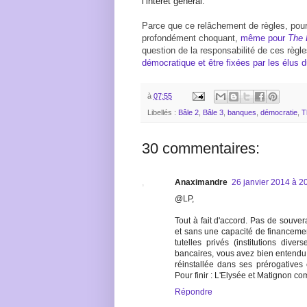
l’intérêt général.
Parce que ce relâchement de règles, pour
profondément choquant,
même pour
The 
question de la responsabilité de ces règl
démocratique et être fixées par les élus 
à
07:55
Libellés :
Bâle 2
,
Bâle 3
,
banques
,
démocratie
,
T
30 commentaires:
Anaximandre
26 janvier 2014 à 2
@LP,
Tout à fait d'accord. Pas de souver
et sans une capacité de financemen
tutelles privés (institutions div
bancaires, vous avez bien entendu r
réinstallée dans ses prérogatives e
Pour finir : L'Elysée et Matignon c
Répondre