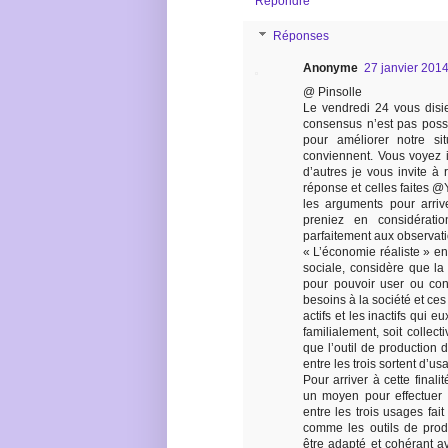
Répondre
Réponses
Anonyme
27 janvier 201
@ Pinsolle
Le vendredi 24 vous disi
consensus n’est pas poss
pour améliorer notre si
conviennent. Vous voyez 
d’autres je vous invite à
réponse et celles faites
les arguments pour arri
preniez en considérati
parfaitement aux observati
« L’économie réaliste » en
sociale, considère que la 
pour pouvoir user ou con
besoins à la société et ces
actifs et les inactifs qui 
familialement, soit colle
que l’outil de production 
entre les trois sortent d’usag
Pour arriver à cette final
un moyen pour effectuer ce
entre les trois usages fait
comme les outils de prod
être adapté et cohérant a