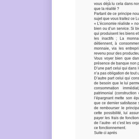
vous déjà lu cela dans no
que la réalité ?
Partant de ce principe no
sujet que vous traitez ce L
« L’économie réaliste » no
bien ou d’un service. Si 
qui produisent les biens et
les inactifs ; La monna
détiennent, à consommer 
monnaie, via les entrepri
revenu pour des producteur
Vous voyer bien que dans
présence de banque non p
D’une part celui qui dans l
n’a pas obligation de tout ut
D’autre part celui qui co
de besoin que le lui per
consommation immédiat
patrimonial (construction
l’épargnant mette son épa
que ce dernier satisfasse s
de rembourser le principa
cette possibilité, lui assu
payer les frais de foncti
de l’autre- et c’est les or
ce fonctionnement.
Suite ci aprés