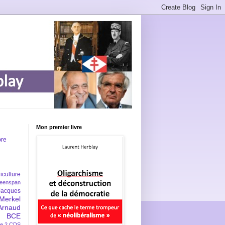
Mon premier livre
bre
iculture
eenspan
Jacques
Merkel
Arnaud
BCE
e 2
CDS