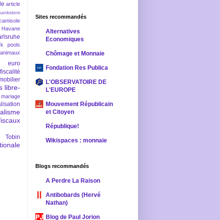
le
article
banksters
Sites recommandés
camisole
 Havane
Alternatives
rlsruhe
Economiques
rk pools
 animaux
Chômage et Monnaie
euro
Fondation Res Publica
fiscalité
mobilier
L'OBSERVATOIRE DE
s
libre-
L'EUROPE
mariage
lisation
Mouvement Républicain
ralisme
et Citoyen
scaux
République!
 Tobin
Wikispaces : monnaie
ionale
Blogs recommandés
A Perdre La Raison
Antibobards (Hervé
Nathan)
Blog de Paul Jorion