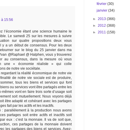
février
(30)
janvier
(34)
►
2013
(366)
4 à 15:56
►
2012
(368)
ez l’économie étant une science humaine le
►
2011
(158)
ible. Le samedi 25 sur les mesures à suivre
tuation sur quatre propositions deux vous
il y a un début de consensus. Pour les deux
 retourner sur le blog du 25 janvier dans ma
 @Yvan @Raphael @ Halphen, vous y trouverez
ver au consensus, dans la mesure où vous
on une « économie réaliste » qui colle
ons de notre vie sociétale.
 regardant la réalité économique de notre vie
finalité de notre vie sociale est de produire,
sommer, tous les biens et services qui font
 biens ou services vont être partagés entre les
eux-mêmes vont en faire trois sorte d’usage soit
ctivement soit mutuellement. Nous voyons déjà
doit être adapté et cohérant avec les partages
es fait par les actifs et les inactifs.
ité : parallèlement à la production nous avons
s partages soit entre actifs et inactifs soit
 par eux : c’est la monnaie. Il va de soit que,
uction, ces partages de la monnaie doivent
vec les partages des biens et services. Avez-