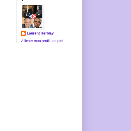
Laurent Herblay
Afficher mon profil complet