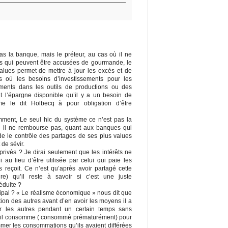
as la banque, mais le préteur, au cas où il ne
 qui peuvent être accusées de gourmande, le
alues permet de mettre à jour les excès et de
s où les besoins d’investissements pour les
ments dans les outils de productions ou des
t l’épargne disponible qu’il y a un besoin de
e le dit Holbecq à pour obligation d’être
ent, Le seul hic du système ce n’est pas la
 il ne rembourse pas, quant aux banques qui
e le contrôle des partages de ses plus values
 de sévir.
privés ? Je dirai seulement que les intérêts ne
au lieu d’être utilisée par celui qui paie les
les reçoit. Ce n’est qu’après avoir partagé cette
re) qu’il reste à savoir si c’est une juste
éduite ?
ipal ? « Le réalisme économique » nous dit que
tion des autres avant d’en avoir les moyens il a
r les autres pendant un certain temps sans
il consomme ( consommé prématurément) pour
mer les consommations qu’ils avaient différées