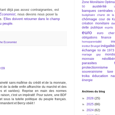
Zone Monétaire Optima
austérité
50
tant déjà pas assez contraignantes, est
banques centrales
Economist
, nous devons nous poser la
budgétaire
charte de la
es.
Elles doivent retourner dans le champ
chômage
cour de Ka
du peuple
.
création monétaire
da
dette publique
esprits
euro
euro cher
obligations
finance
im
homoparentalité
he Economist
inégalité
institut Bruegel
échange
loi de 1973
mondia
mariage gay
néolibé
monnaie
parasites fi
protectionnisme
0:09
souverainisme
taxe
éducation nat
troïka
énergie
aineté sans maîtrise du crédit et de la monnaie,
t de la dette enfin affranchie du marché et des
erses et variées). Reprise en main des normes
Archives du blog
aison, c'est un impératif. Pour suivre, une BDF
►
2026
(25)
t sous la tutelle politique du peuple français.
ommandent et Bercy obéit !
►
2025
(66)
►
2024
(62)