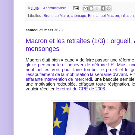
à
10:55
3 commentaires:
Libellés :
Bruno Le Maire
,
chômage
,
Emmanuel Macron
,
inflation
samedi 25 mars 2023
Macron et les retraites (1/3) : orgueil,
mensonges
Macron était bien « cape » de faire passer une réforme
gloire personnelle et achever de détruire LR
.
Mais lun
neuf petites voix pour faire tomber le projet et le 
l’essouflement de la mobilisation la semaine d’avant
. Pi
effarante intervention de mercredi
, une bascule semble 
une motivation redoublée, effaçant toute résignation, 
vouloir rééditer
le retrait du CPE de 2006
.