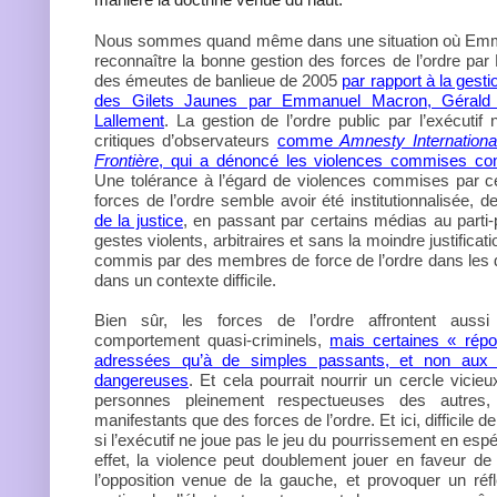
Nous sommes quand même dans une situation où Emman
reconnaître la bonne gestion des forces de l’ordre par
des émeutes de banlieue de 2005
par rapport à la gest
des Gilets Jaunes par Emmanuel Macron, Gérald 
Lallement
. La gestion de l’ordre public par l’exécutif 
critiques d’observateurs
comme
Amnesty Internationa
Frontière
, qui a dénoncé les violences commises cont
Une tolérance à l’égard de violences commises par c
forces de l’ordre semble avoir été institutionnalisée, 
de la justice
, en passant par certains médias au parti
gestes violents, arbitraires et sans la moindre justificat
commis par des membres de force de l’ordre dans les 
dans un contexte difficile.
Bien sûr, les forces de l’ordre affrontent auss
comportement quasi-criminels,
mais certaines « rép
adressées qu’à de simples passants, et non aux 
dangereuses
. Et cela pourrait nourrir un cercle vicie
personnes pleinement respectueuses des autres
manifestants que des forces de l’ordre. Et ici, difficile
si l’exécutif ne joue pas le jeu du pourrissement en espér
effet, la violence peut doublement jouer en faveur de 
l’opposition venue de la gauche, et provoquer un réfl