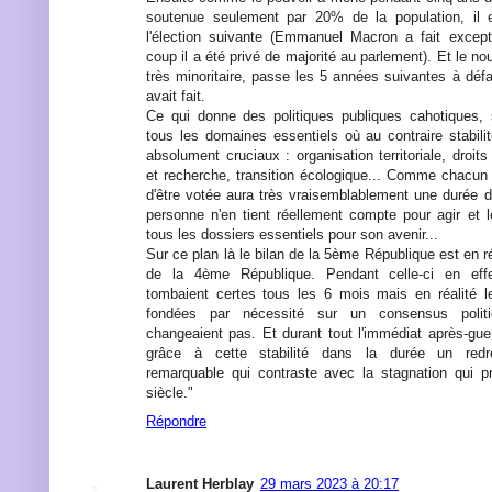
soutenue seulement par 20% de la population, il 
l'élection suivante (Emmanuel Macron a fait except
coup il a été privé de majorité au parlement). Et le n
très minoritaire, passe les 5 années suivantes à déf
avait fait.
Ce qui donne des politiques publiques cahotiques,
tous les domaines essentiels où au contraire stabilit
absolument cruciaux : organisation territoriale, droi
et recherche, transition écologique... Comme chacun s
d'être votée aura très vraisemblablement une durée d
personne n'en tient réellement compte pour agir et l
tous les dossiers essentiels pour son avenir...
Sur ce plan là le bilan de la 5ème République est en ré
de la 4ème République. Pendant celle-ci en eff
tombaient certes tous les 6 mois mais en réalité le
fondées par nécessité sur un consensus polit
changeaient pas. Et durant tout l'immédiat après-gue
grâce à cette stabilité dans la durée un red
remarquable qui contraste avec la stagnation qui p
siècle."
Répondre
Laurent Herblay
29 mars 2023 à 20:17