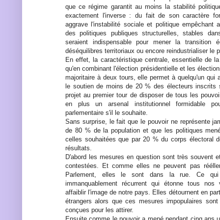
que ce régime garantit au moins la stabilité politiqu
exactement l'inverse : du fait de son caractère fo
aggrave l'instabilité sociale et politique empêchant
des politiques publiques structurelles, stables da
seraient indispensable pour mener la transition éc
déséquilibres territoriaux ou encore reindustrialiser le 
En effet, la caractéristique centrale, essentielle de 
qu'en combinant l'élection présidentielle et les élection
majoritaire à deux tours, elle permet à quelqu'un qui 
le soutien de moins de 20 % des électeurs inscrits
projet au premier tour de disposer de tous les pouvo
en plus un arsenal institutionnel formidable p
parlementaire s'il le souhaite.
Sans surprise, le fait que le pouvoir ne représente j
de 80 % de la population et que les politiques men
celles souhaitées que par 20 % du corps électoral 
résultats.
D'abord les mesures en question sont très souvent e
contestées. Et comme elles ne peuvent pas réélle
Parlement, elles le sont dans la rue. Ce qu
immanquablement récurrent qui étonne tous nos v
affaiblir l'image de notre pays. Elles détournent en part
étrangers alors que ces mesures impopulaires sont
conçues pour les attirer.
Ensuite comme le pouvoir a mené pendant cinq ans un