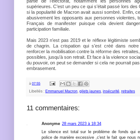
partie de l’électorat, notamment les personnes â
supérieures. C’est un peu ce qui s’était passé lors de
si la popularité de Macron avait aussi sombré. Enfin, c
abusivement les opposants aux personnes violentes, t
Français de manifester puisque cela devient dangere
participation familiale.
Mais 2023 n’est pas 2019 et le réflexe légitimiste sem
de chagrin. La crispation qui s’est créé dans notre
renforcer la mobilisation contre la réforme des retraite
possibles, jusqu’à son retrait. Et face à la violence social
du pouvoir, on peut se demander si cela ne pourrait pas
embrasement.
à
07:55
Libellés :
Emmanuel Macron
,
gilets jaunes
,
insécurité
,
retraites
11 commentaires:
Anonyme
28 mars 2023 à 18:34
Le silence est total sur le problème de fonds qui e
police de manière excessive ,c'est le fait que nous 