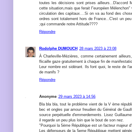
toutes les décisions sont prises ailleurs...D'accord
cette situation,mais que ferait l"européen Mélenchon" v
circulation des capitaux....Si on va au fond des cho
ordres sont totalement hors de France...C'est un pe
;qui commande notre Attitude????
Répondre
Rodolphe DUMOUCH
28 mars 2023 à 23:08
À Charleville-Mézières, comme certainement ailleurs
flicaille gaze gratuitement à chaque fin de manifestati
Leur nombre est sidérant. Ils font quoi, le reste de l'
de manifs ?
Répondre
Anonyme
29 mars 2023 à 14:56
Bla bla bla, tout le problème vient de la V ème répu
bec et ongles par amour freudien du Général de Gaul
source perpétuelle d'emmerdements. Lisez Guillaume
il regarde un peu plus loin que le bout de son nez.
"Pourquoi la 5ème République est un facteur majeur d'i
Les défenseurs de la 5eme République mettent généra