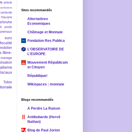
le
article
banksters
Sites recommandés
camisole
 Havane
Alternatives
rlsruhe
Economiques
rk pools
 animaux
Chômage et Monnaie
euro
Fondation Res Publica
fiscalité
mobilier
L'OBSERVATOIRE DE
s
libre-
L'EUROPE
mariage
lisation
Mouvement Républicain
ralisme
et Citoyen
scaux
République!
 Tobin
Wikispaces : monnaie
ionale
Blogs recommandés
A Perdre La Raison
Antibobards (Hervé
Nathan)
Blog de Paul Jorion