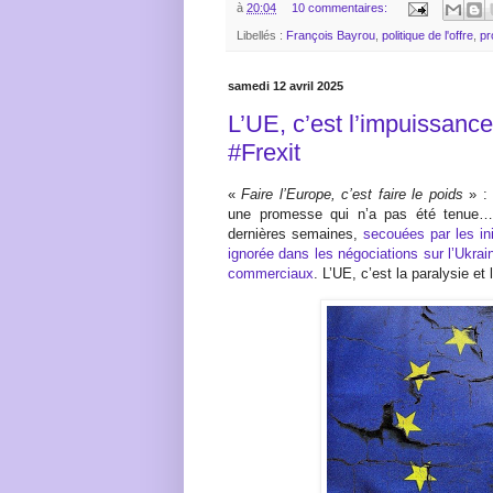
à
20:04
10 commentaires:
Libellés :
François Bayrou
,
politique de l'offre
,
pr
samedi 12 avril 2025
L’UE, c’est l’impuissanc
#Frexit
«
Faire l’Europe, c’est faire le poids
» : 
une promesse qui n’a pas été tenue… 
dernières semaines,
secouées par les in
ignorée dans les négociations sur l’Ukrai
commerciaux
. L’UE, c’est la paralysie e