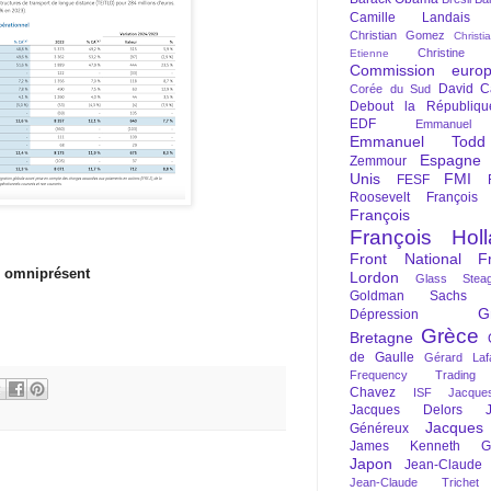
Camille Landais
Christian Gomez
Christi
Christine 
Etienne
Commission euro
David C
Corée du Sud
Debout la Républiqu
EDF
Emmanuel
Emmanuel Todd
Espagne
Zemmour
Unis
FMI
FESF
Roosevelt
François
François Fi
François Hol
Front National
F
re omniprésent
Lordon
Glass Steag
Goldman Sachs
G
Dépression
Grèce
Bretagne
de Gaulle
Gérard Laf
Frequency Trading
Chavez
ISF
Jacque
Jacques Delors
Jacques
Généreux
James Kenneth Gal
Japon
Jean-Claude
Jean-Claude Trichet