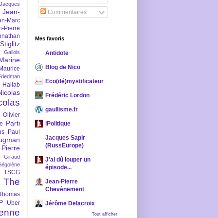
-Jacques
Jean-
Commentaires
an-Marc
n-Pierre
onathan
Mes favoris
iglitz
 Gallois
Antidote
Marine
Blog de Nico
Maurice
iedman
Eco(dé)mystificateur
 Hallab
Nicolas
Frédéric Lordon
colas
gaullisme.fr
Olivier
Parti
ne
iPolitique
us
Paul
Jacques Sapir
ugman
(RussEurope)
Pierre
l Giraud
J'ai dû louper un
Ségolène
épisode...
TSCG
The
Jean-Pierre
Chevènement
Thomas
P
Uber
Jérôme Delacroix
enne
Tout afficher