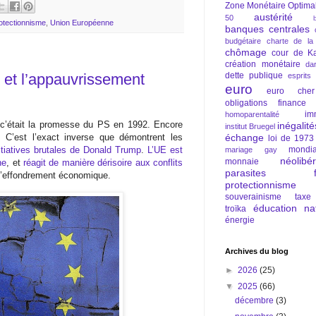
Zone Monétaire Optima
austérité
50
otectionnisme
,
Union Européenne
banques centrales
budgétaire
charte de la
chômage
cour de Ka
création monétaire
da
dette publique
e et l’appauvrissement
esprits
euro
euro cher
obligations
finance
im
homoparentalité
c’était la promesse du PS en 1992. Encore
inégalité
institut Bruegel
échange
C’est l’exact inverse que démontrent les
loi de 1973
mondia
itiatives brutales de Donald Trump
.
L’UE est
mariage gay
néolibé
monnaie
ne
, et
réagit de manière dérisoire aux conflits
parasites fi
t l’effondrement économique.
protectionnisme
souverainisme
taxe
éducation nat
troïka
énergie
Archives du blog
►
2026
(25)
▼
2025
(66)
décembre
(3)