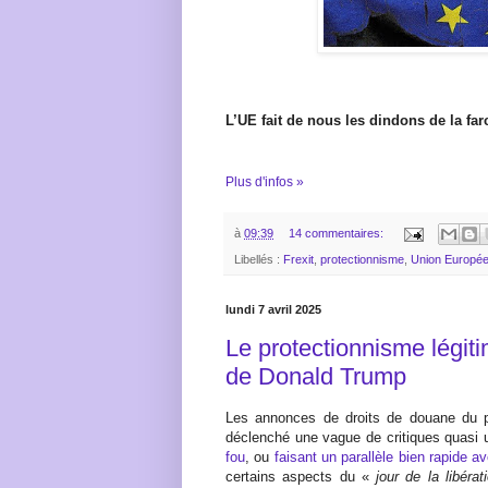
L’UE fait de nous les dindons de la far
Plus d'infos »
à
09:39
14 commentaires:
Libellés :
Frexit
,
protectionnisme
,
Union Europé
lundi 7 avril 2025
Le protectionnisme légitim
de Donald Trump
Les annonces de droits de douane du p
déclenché une vague de critiques quasi
fou
, ou
faisant un parallèle bien rapide 
certains aspects du «
jour de la libérat