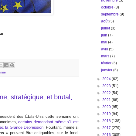
novembre
(3)
octobre
(8)
septembre
(9)
août
(5)
juillet
(3)
ce
juin
(7)
mai
(4)
avril
(5)
mars
(7)
février
(6)
janvier
(6)
enne
►
2024
(62)
►
2023
(51)
►
2022
(54)
e, stratégique, et brutal,
►
2021
(88)
►
2020
(95)
►
2019
(94)
résident des États-Unis cette semaine ont
►
2018
(138)
 unanimes,
certains demandant même s’il est
avec la Grande Dépression
. Pourtant, même si
►
2017
(279)
ion
» peuvent être critiquables, sur le fond,
►
2016
(305)