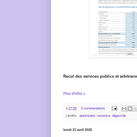
Recul des services publics et arbitrai
Plus d'infos »
à
07:55
5 commentaires:
Libellés :
autoroutes
,
essence
,
oligarchie
lundi 21 avril 2025