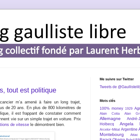
Me suivre sur Twitter
Tweets de @Gaullisteli
, tout est politique
Mots clés
cancier m’a amené à faire un long trajet,
lus de 20 ans. En plus de 800 kilomètres de
100% money
Agr
1929
blique, il est frappant de constater comment
Alain Cotta
Alan Gr
Allemagne
nnent vie sur un simple trajet en voiture. Prix
André-
Angela 
Holbecq
ations de vitesse
le démontrent bien.
Argentine
Arcelor-Mittal
Montebourg
Attac
Barack Obama
Brésil
Bâl