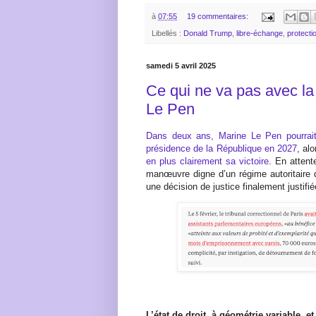
à
07:55
19 commentaires:
Libellés :
Donald Trump
,
libre-échange
,
protect
samedi 5 avril 2025
Ce qui ne va pas avec l
Le Pen
Dans deux ans, Marine Le Pen pourrait
présidence de la République en 2027
, al
en plus clairement sa victoire
. En attent
manœuvre digne d’un régime autoritaire q
une décision de justice finalement justifié
L’état de droit, à géométrie variable, e