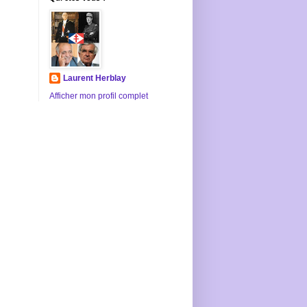
Laurent Herblay
Afficher mon profil complet