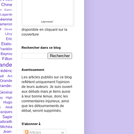
Chine
an Saint-
Lagarde
péenne
ameron
e
Dexia
disponible en cliquant sur la
 Lévy
couverture
Eric
Etats-
Rechercher dans ce blog
Franklin
 Bayrou
llon
lande
Avertissement
rédéric
all Act
Les articles publiés sur ce blog
Grande
reflètent uniquement l'opinion
rande-
de leurs auteurs. Je suis ouvert
aux débats mais je tiens aussi
Général
à leur bonne tenue, donc les
ay
High
commentaires injurieux, ainsi
Hugo
que les détournements de
s Attali
débat, seront supprimés.
Jacques
 Sapir
braith
S’abonner à
 Michéa
Jean-
Articles