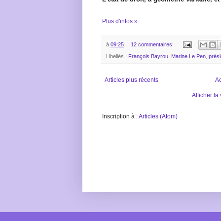
Plus d'infos »
à
09:25
12 commentaires:
Libellés :
François Bayrou
,
Marine Le Pen
,
prési
Articles plus récents
Ac
Afficher la
Inscription à :
Articles (Atom)