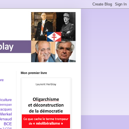
Mon premier livre
bre
iculture
eenspan
Jacques
Merkel
Arnaud
BCE
e 2
CDS