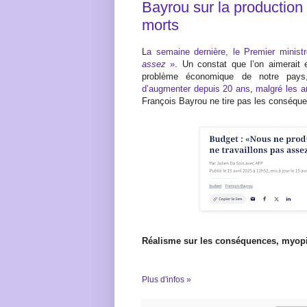
Bayrou sur la production 
morts
L
a semaine dernière, le Premier minist
assez
»
. Un constat que l’on aimerait 
problème économique de notre pay
d’augmenter depuis 20 ans
,
malgré les a
François Bayrou ne tire pas les conséque
Réalisme sur les conséquences, myopi
Plus d'infos »