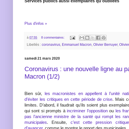
Services publics aussi exemplaires qu’oubliées
Plus d'infos »
à
07:55
8 commentaires:
Libellés :
coronavirus
,
Emmanuel Macron
,
Olivier Berruyer
,
Olivie
samedi 21 mars 2020
Coronavirus : une nouvelle ligne au p
Macron (1/2)
Bien sûr,
les macronistes en appellent à l’unité nat
d’éviter les critiques en cette période de crise
. Mais c
limites. D’abord, il faudrait qu’ils soient plus exemplai
qui sont si prompts à
incriminer l’opposition
ou
les fra
pas l’ancienne ministre de la santé qui rompt les ra
municipales
. Ensuite,
c’est cette pression critiq
d’avancer
, comme le montre le report des municipales