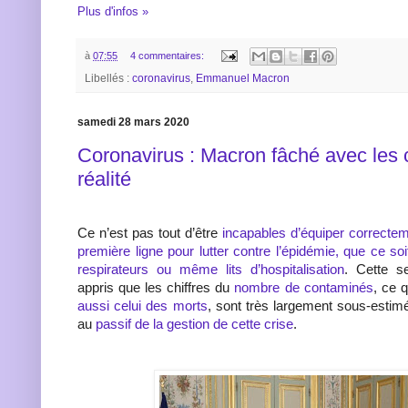
Plus d'infos »
à
07:55
4 commentaires:
Libellés :
coronavirus
,
Emmanuel Macron
samedi 28 mars 2020
Coronavirus : Macron fâché avec les ch
réalité
Ce n’est pas tout d’être
incapables d’équiper correcte
première ligne pour lutter contre l’épidémie, que ce so
respirateurs ou même lits d’hospitalisation
. Cette s
appris que les chiffres du
nombre de contaminés
, ce q
aussi celui des morts
, sont très largement sous-estim
au
passif de la gestion de cette crise
.