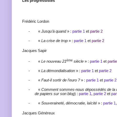
Les progressistes
Frédéric Lordon
-
«
Jusqu’à quand
» :
partie 1
et
partie 2
-
«
La crise de trop
» :
partie 1
et
partie 2
Jacques Sapir
ème
-
«
Le nouveau 21
siècle
» :
partie 1
et
partie
-
«
La démondialisation
» :
partie 1
et
partie 2
-
«
Faut-il sortir de l’euro ?
» :
partie 1
et
partie 2
-
«
Comment sommes-nous dépossédés de la d
de papiers sur son blog
) :
partie 1
,
partie 2
et
par
-
«
Souveraineté, démocratie, laïcité
» :
partie 1
Jacques Généreux