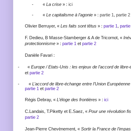
-
«
La crise
» :
ici
-
«
Le capitalisme à l’agonie
» :
partie 1
,
partie 2
Olivier Berruyer, «
Les faits sont têtus
» :
partie 1
,
partie
F. Dedieu, B Masse-Stamberger & A de Tricornot, «
Inév
protectionnisme
» :
partie 1
et
partie 2
Danièle Favari :
-
«
Europe / Etats-Unis : les enjeux de l’accord de libr
et
partie 2
-
«
L’accord de libre-échange entre l’Union Européenne
partie 1
et
partie 2
Régis Debray, «
L’éloge des frontières
» :
ici
C.Landais, T.Piketty et E.Saez, «
Pour une révolution fi
partie 2
Jean-Pierre Chevènement, «
Sortir la France de l’impa