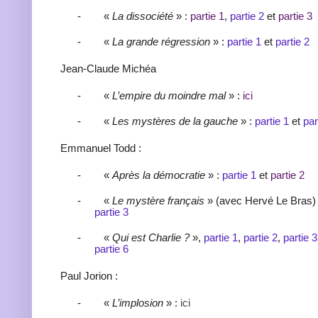
-
«
La dissociété
» :
partie 1
,
partie 2
et
partie 3
-
«
La grande régression
» :
partie 1
et
partie 2
Jean-Claude Michéa
-
«
L’empire du moindre mal
» :
ici
-
«
Les mystères de la gauche
» :
partie 1
et
par
Emmanuel Todd :
-
«
Après la démocratie
» :
partie 1
et
partie 2
-
«
Le mystère français
» (avec Hervé Le Bras)
partie 3
-
«
Qui est Charlie ?
»,
partie 1
,
partie 2
,
partie 3
partie 6
Paul Jorion :
-
«
L’implosion
» :
ici