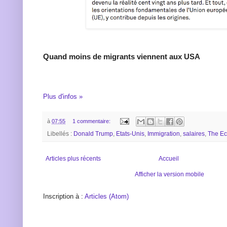
Quand moins de migrants viennent aux USA
Plus d'infos »
à
07:55
1 commentaire:
Libellés :
Donald Trump
,
Etats-Unis
,
Immigration
,
salaires
,
The Ec
Articles plus récents
Accueil
Afficher la version mobile
Inscription à :
Articles (Atom)