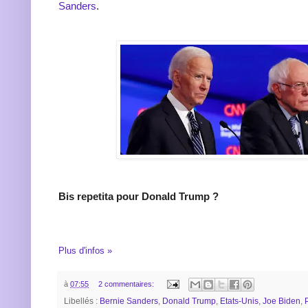
Sanders
.
Bis repetita pour Donald Trump ?
Plus d'infos »
à
07:55
2 commentaires:
Libellés :
Bernie Sanders
,
Donald Trump
,
Etats-Unis
,
Joe Biden
,