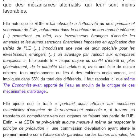
que des mécanismes alternatifs qui leur sont moins
favorables.
Elle note que le RDIE «
fait obstacle à l’effectivité du droit primaire et
secondaire de l’UE, notamment dans le contexte de son marché intérieur,
(…) permettant, en effet, aux investisseurs étrangers d’annuler les
amendes et les autres sanctions financières imposées en application des
traités de l’UE
(…)
introduisant une voie de droit spéciale pour les
investisseurs étrangers (…) un avantage par rapport aux entreprises
françaises
». Elle pointe le «
risque majeur du conflit d’intérêt et, plus
généralement, de la partialité des arbitres
», avec une élite de quinze
arbitres, tous anglo-saxons ou liés à des cabinets anglo-saxons, est
impliquée dans 55% du total des différends. Il faut rappeler ici que
même
The Economist
avait apporté de l’eau au moulin de la critique de ces
mécanismes d’arbitrage
…
Elle ajoute que le traité «
porterait aussi atteinte aux conditions
essentielles d’exercice de la souveraineté nationale
», à travers les
transferts de compétence vers des organes ne faisant pas partie de l’UE.
Enfin, «
le CETA ne prévoierait aucune mesure à même de respecter le
principe de précaution
», une commission d’évaluation ayant alerté le
premier ministre sur «
l’absence de garanties sur les farines animales, les