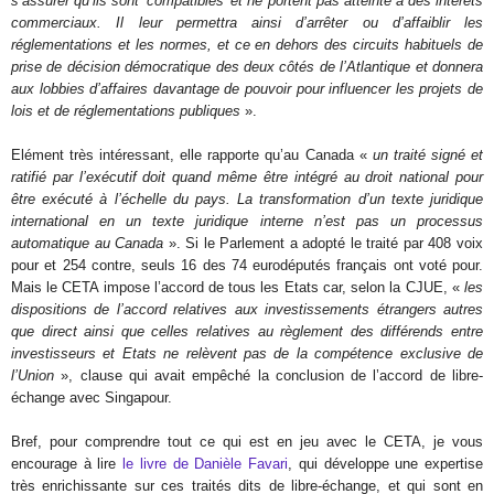
s’assurer qu’ils sont ‘compatibles’ et ne portent pas atteinte à des intérêts
commerciaux. Il leur permettra ainsi d’arrêter ou d’affaiblir les
réglementations et les normes, et ce en dehors des circuits habituels de
prise de décision démocratique des deux côtés de l’Atlantique et donnera
aux lobbies d’affaires davantage de pouvoir pour influencer les projets de
lois et de réglementations publiques
».
Elément très intéressant, elle rapporte qu’au Canada «
un traité signé et
ratifié par l’exécutif doit quand même être intégré au droit national pour
être exécuté à l’échelle du pays. La transformation d’un texte juridique
international en un texte juridique interne n’est pas un processus
automatique au Canada
». Si le Parlement a adopté le traité par 408 voix
pour et 254 contre, seuls 16 des 74 eurodéputés français ont voté pour.
Mais le CETA impose l’accord de tous les Etats car, selon la CJUE, «
les
dispositions de l’accord relatives aux investissements étrangers autres
que direct ainsi que celles relatives au règlement des différends entre
investisseurs et Etats ne relèvent pas de la compétence exclusive de
l’Union
», clause qui avait empêché la conclusion de l’accord de libre-
échange avec Singapour.
Bref, pour comprendre tout ce qui est en jeu avec le CETA, je vous
encourage à lire
le livre de Danièle Favari
, qui développe une expertise
très enrichissante sur ces traités dits de libre-échange, et qui sont en