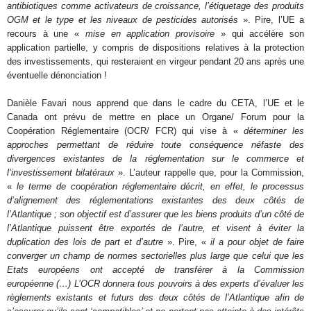
antibiotiques comme activateurs de croissance, l’étiquetage des produits
OGM et le type et les niveaux de pesticides autorisés
». Pire, l’UE a
recours à une «
mise en application provisoire
» qui accélère son
application partielle, y compris de dispositions relatives à la protection
des investissements, qui resteraient en virgeur pendant 20 ans après une
éventuelle dénonciation !
Danièle Favari nous apprend que dans le cadre du CETA, l’UE et le
Canada ont prévu de mettre en place un Organe/ Forum pour la
Coopération Réglementaire (OCR/ FCR) qui vise à «
déterminer les
approches permettant de réduire toute conséquence néfaste des
divergences existantes de la réglementation sur le commerce et
l’investissement bilatéraux
». L’auteur rappelle que, pour la Commission,
«
le terme de coopération réglementaire décrit, en effet, le processus
d’alignement des réglementations existantes des deux côtés de
l’Atlantique ; son objectif est d’assurer que les biens produits d’un côté de
l’Atlantique puissent être exportés de l’autre, et visent à éviter la
duplication des lois de part et d’autre
». Pire, «
il a pour objet de faire
converger un champ de normes sectorielles plus large que celui que les
Etats européens ont accepté de transférer à la Commission
européenne (…) L’OCR donnera tous pouvoirs à des experts d’évaluer les
règlements existants et futurs des deux côtés de l’Atlantique afin de