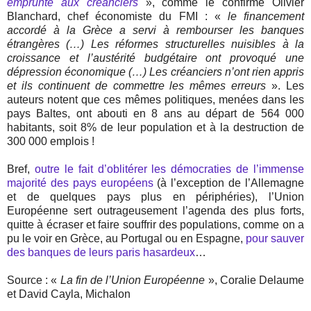
emprunté aux créanciers
», comme le confirme Olivier
Blanchard, chef économiste du FMI : «
le financement
accordé à la Grèce a servi à rembourser les banques
étrangères (…) Les réformes structurelles nuisibles à la
croissance et l’austérité budgétaire ont provoqué une
dépression économique (…) Les créanciers n’ont rien appris
et ils continuent de commettre les mêmes erreurs
». Les
auteurs notent que ces mêmes politiques, menées dans les
pays Baltes, ont abouti en 8 ans au départ de 564 000
habitants, soit 8% de leur population et à la destruction de
300 000 emplois !
Bref,
outre le fait d’oblitérer les démocraties de l’immense
majorité des pays européens
(à l’exception de l’Allemagne
et de quelques pays plus en périphéries), l’Union
Européenne sert outrageusement l’agenda des plus forts,
quitte à écraser et faire souffrir des populations, comme on a
pu le voir en Grèce, au Portugal ou en Espagne,
pour sauver
des banques de leurs paris hasardeux
…
Source : «
La fin de l’Union Européenne
», Coralie Delaume
et David Cayla, Michalon