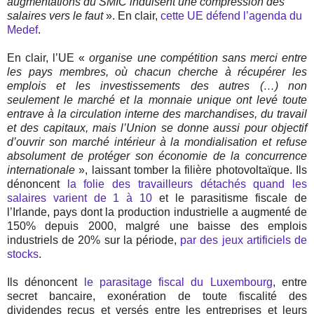
augmentations du SMIC induisent une compression des
salaires vers le faut
». En clair,
cette UE défend l’agenda du
Medef
.
En clair, l’UE «
organise une compétition sans merci entre
les pays membres, où chacun cherche à récupérer les
emplois et les investissements des autres (…) non
seulement le marché et la monnaie unique ont levé toute
entrave à la circulation interne des marchandises, du travail
et des capitaux, mais l’Union se donne aussi pour objectif
d’ouvrir son marché intérieur à la mondialisation et refuse
absolument de protéger son économie de la concurrence
internationale
», laissant tomber la filière photovoltaïque. Ils
dénoncent
la folie des travailleurs détachés quand les
salaires varient de 1 à 10
et le parasitisme fiscale de
l’Irlande, pays dont la production industrielle a augmenté de
150% depuis 2000, malgré une baisse des emplois
industriels de 20% sur la période,
par des jeux artificiels de
stocks
.
Ils dénoncent
le parasitage fiscal du Luxembourg
, entre
secret bancaire, exonération de toute fiscalité des
dividendes reçus et versés entre les entreprises et leurs