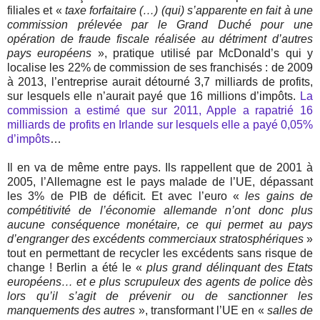
filiales et «
taxe forfaitaire (…) (qui) s’apparente en fait à une
commission prélevée par le Grand Duché pour une
opération de fraude fiscale réalisée au détriment d’autres
pays européens
», pratique utilisé par McDonald’s qui y
localise les 22% de commission de ses franchisés : de 2009
à 2013, l’entreprise aurait détourné 3,7 milliards de profits,
sur lesquels elle n’aurait payé que 16 millions d’impôts.
La
commission a estimé que sur 2011, Apple a rapatrié 16
milliards de profits en Irlande sur lesquels elle a payé 0,05%
d’impôts
…
Il en va de même entre pays. Ils rappellent que de 2001 à
2005, l’Allemagne est le pays malade de l’UE, dépassant
les 3% de PIB de déficit. Et avec l’euro «
les gains de
compétitivité de l’économie allemande n’ont donc plus
aucune conséquence monétaire, ce qui permet au pays
d’engranger des excédents commerciaux stratosphériques
»
tout en permettant de recycler les excédents sans risque de
change ! Berlin a été le «
plus grand délinquant des Etats
européens… et e plus scrupuleux des agents de police dès
lors qu’il s’agit de prévenir ou de sanctionner les
manquements des autres
», transformant l’UE en «
salles de