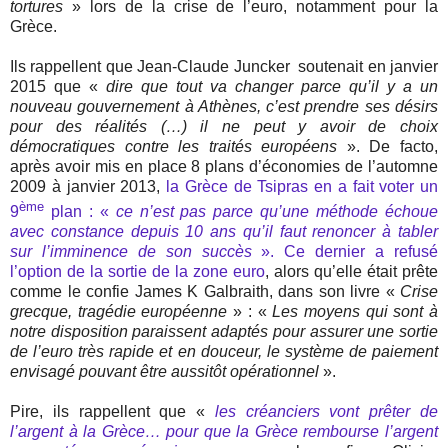
tortures
» lors de la crise de l’euro, notamment pour la
Grèce.
Ils rappellent que Jean-Claude Juncker soutenait en janvier
2015 que «
dire que tout va changer parce qu’il y a un
nouveau gouvernement à Athènes, c’est prendre ses désirs
pour des réalités (…) il ne peut y avoir de choix
démocratiques contre les traités européens
». De facto,
après avoir mis en place 8 plans d’économies de l’automne
2009 à janvier 2013,
la Grèce de Tsipras en a fait voter un
ème
9
plan : «
ce n’est pas parce qu’une méthode échoue
avec constance depuis 10 ans qu’il faut renoncer à tabler
sur l’imminence de son succès
». Ce dernier a refusé
l’option de la sortie de la zone euro
, alors qu’elle était prête
comme le confie James K Galbraith, dans son livre «
Crise
grecque, tragédie européenne
» : «
Les moyens qui sont à
notre disposition paraissent adaptés pour assurer une sortie
de l’euro très rapide et en douceur, le système de paiement
envisagé pouvant être aussitôt opérationnel
».
Pire, ils rappellent que «
les créanciers vont prêter de
l’argent à la Grèce… pour que la Grèce rembourse l’argent