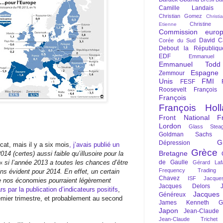
Camille Landais
Christian Gomez
Christi
Christine 
Etienne
Commission euro
David C
Corée du Sud
Debout la Républiqu
EDF
Emmanuel
Emmanuel Todd
Espagne
Zemmour
Unis
FMI
FESF
Roosevelt
François
François Fi
François Hol
Front National
F
Lordon
Glass Steag
Goldman Sachs
G
Dépression
cat, mais il y a six mois
, j’avais publié un
Grèce
Bretagne
014 (certes) aussi faible qu’illusoire pour la
 «
si l’année 2013 a toutes les chances d’être
de Gaulle
Gérard Laf
Frequency Trading
ns évident pour 2014. En effet, un certain
Chavez
ISF
Jacque
e nos économies pourraient légèrement
Jacques Delors
s par la publication d’indicateurs positifs
,
Jacques
Généreux
emier trimestre, et probablement au second
James Kenneth Gal
Japon
Jean-Claude
Jean-Claude Trichet