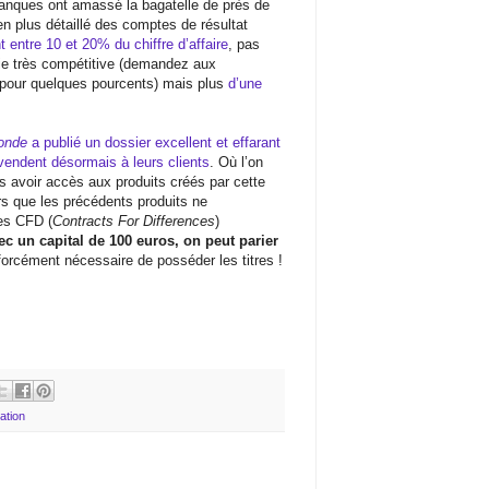
 banques ont amassé la bagatelle de près de
men plus détaillé des comptes de résultat
t entre 10 et 20% du chiffre d’affaire
, pas
trie très compétitive (demandez aux
 pour quelques pourcents) mais plus
d’une
onde
a publié un dossier excellent et effarant
vendent désormais à leurs clients
. Où l’on
 avoir accès aux produits créés par cette
ors que les précédents produits ne
les CFD (
Contracts For Differences
)
vec un capital de 100 euros, on peut parier
forcément nécessaire de posséder les titres !
ation