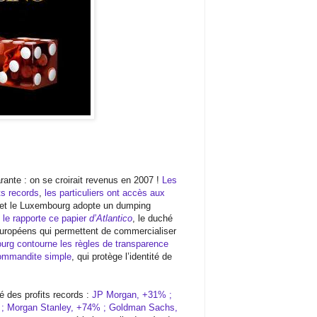
farante : on se croirait revenus en 2007 !
Les
ts records
,
les particuliers ont accès aux
 et le Luxembourg adopte un dumping
e rapporte ce papier
d’Atlantico
, le duché
européens qui permettent de commercialiser
rg contourne les règles de transparence
commandite simple
, qui protège l’identité de
é des profits records :
JP Morgan, +31% ;
 ; Morgan Stanley, +74% ; Goldman Sachs,