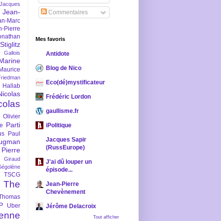
-Jacques
Jean-
Commentaires
an-Marc
n-Pierre
onathan
Mes favoris
iglitz
 Gallois
Antidote
Marine
Blog de Nico
Maurice
iedman
Eco(dé)mystificateur
 Hallab
Nicolas
Frédéric Lordon
colas
gaullisme.fr
Olivier
Parti
ne
iPolitique
us
Paul
Jacques Sapir
ugman
(RussEurope)
Pierre
l Giraud
J'ai dû louper un
Ségolène
épisode...
TSCG
The
Jean-Pierre
Chevènement
Thomas
P
Uber
Jérôme Delacroix
enne
Tout afficher