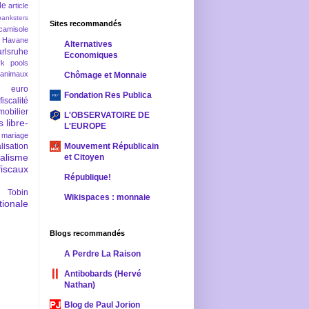
le
article
banksters
Sites recommandés
camisole
 Havane
Alternatives
rlsruhe
Economiques
rk pools
 animaux
Chômage et Monnaie
euro
Fondation Res Publica
fiscalité
mobilier
L'OBSERVATOIRE DE
s
libre-
L'EUROPE
mariage
lisation
Mouvement Républicain
ralisme
et Citoyen
scaux
République!
 Tobin
Wikispaces : monnaie
ionale
Blogs recommandés
A Perdre La Raison
Antibobards (Hervé
Nathan)
Blog de Paul Jorion