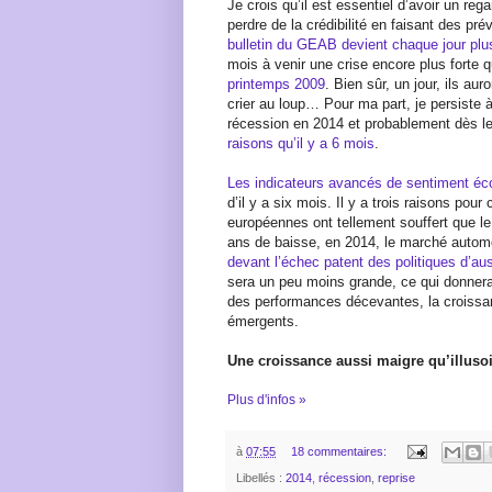
Je crois qu’il est essentiel d’avoir un rega
perdre de la crédibilité en faisant des pré
bulletin du GEAB devient chaque jour plu
mois à venir une crise encore plus forte 
printemps 2009
. Bien sûr, un jour, ils au
crier au loup… Pour ma part, je persiste à
récession en 2014 et probablement dès 
raisons qu’il y a 6 mois
.
Les indicateurs avancés de sentiment é
d’il y a six mois. Il y a trois raisons pou
européennes ont tellement souffert que l
ans de baisse, en 2014, le marché automob
devant l’échec patent des politiques d’aus
sera un peu moins grande, ce qui donnera
des performances décevantes, la croissan
émergents.
Une croissance aussi maigre qu’illuso
Plus d'infos »
à
07:55
18 commentaires:
Libellés :
2014
,
récession
,
reprise