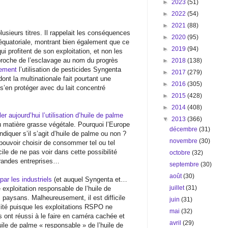
►
2023
(51)
►
2022
(54)
►
2021
(88)
plusieurs titres. Il rappelait les conséquences
►
2020
(95)
t équatoriale, montrant bien également que ce
►
2019
(94)
i profitent de son exploitation, et non les
 proche de l’esclavage au nom du progrès
►
2018
(138)
lement
l’utilisation de pesticides Syngenta
►
2017
(279)
nt la multinationale fait pourtant une
►
2016
(305)
s’en protéger avec du lait concentré
►
2015
(428)
►
2014
(408)
r aujourd’hui l’utilisation d’huile de palme
▼
2013
(366)
u matière grasse végétale. Pourquoi l’Europe
décembre
(31)
diquer s’il s’agit d’huile de palme ou non ?
novembre
(30)
ouvoir choisir de consommer tel ou tel
cile de ne pas voir dans cette possibilité
octobre
(32)
 grandes entreprises…
septembre
(30)
août
(30)
ar les industriels
(et auquel Syngenta et…
juillet
(31)
exploitation responsable de l’huile de
 paysans. Malheureusement, il est difficile
juin
(31)
éalité puisque les exploitations RSPO ne
mai
(32)
s ont réussi à le faire en caméra cachée et
avril
(29)
ile de palme « responsable » de l’huile de