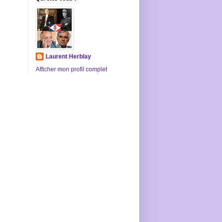
Laurent Herblay
Afficher mon profil complet