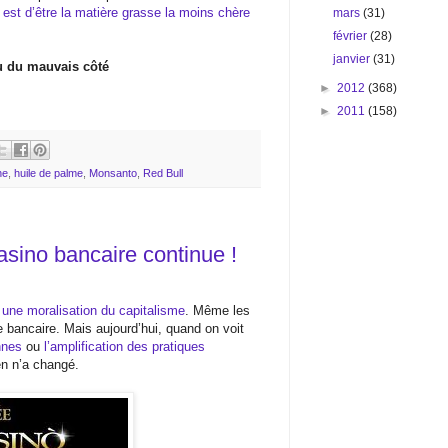
e est d’être la matière grasse la moins chère
mars
(31)
février
(28)
janvier
(31)
u du mauvais côté
►
2012
(368)
►
2011
(158)
ne
,
huile de palme
,
Monsanto
,
Red Bull
casino bancaire continue !
une moralisation du capitalisme
. Même les
 bancaire. Mais aujourd’hui, quand on voit
nnes
ou
l’amplification des pratiques
en n’a changé.