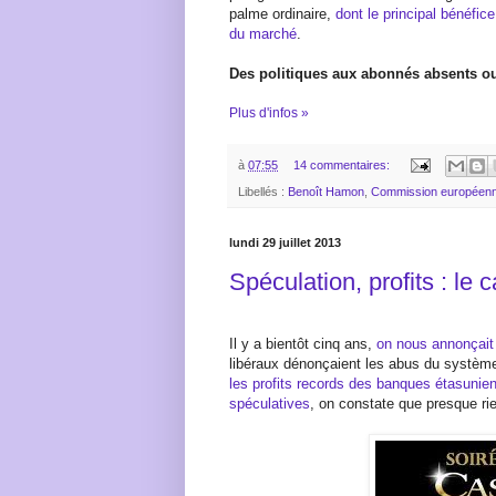
palme ordinaire,
dont le principal bénéfic
du marché
.
Des politiques aux abonnés absents o
Plus d'infos »
à
07:55
14 commentaires:
Libellés :
Benoît Hamon
,
Commission européen
lundi 29 juillet 2013
Spéculation, profits : le 
Il y a bientôt cinq ans,
on nous annonçait 
libéraux dénonçaient les abus du système
les profits records des banques étasunie
spéculatives
, on constate que presque ri