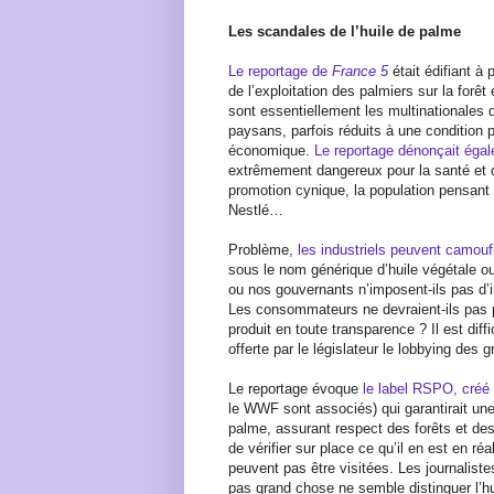
Les scandales de l’huile de palme
Le reportage de
France 5
était édifiant à 
de l’exploitation des palmiers sur la forê
sont essentiellement les multinationales qu
paysans, parfois réduits à une condition
économique.
Le reportage dénonçait éga
extrêmement dangereux pour la santé et do
promotion cynique, la population pensant 
Nestlé…
Problème,
les industriels peuvent camoufle
sous le nom générique d’huile végétale o
ou nos gouvernants n’imposent-ils pas d’in
Les consommateurs ne devraient-ils pas p
produit en toute transparence ? Il est diffi
offerte par le législateur le lobbying des
Le reportage évoque
le label RSPO, créé p
le WWF sont associés) qui garantirait une 
palme, assurant respect des forêts et des
de vérifier sur place ce qu’il en est en r
peuvent pas être visitées. Les journaliste
pas grand chose ne semble distinguer l’hu