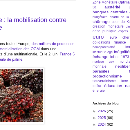
Zone Monétaire Optima
austérité
50
banques centrales
budgétaire
charte de la
: la mobilisation contre
chômage
cour de Ka
e
création monétaire
da
dette publique
esprits
euro
euro cher
obligations
finance
ans toute l’Europe,
des milliers de personnes
im
homoparentalité
mmercialisation des OGM
dans une
inégalité
institut Bruegel
s d’une multinationale. Et le 2 juin,
France 5
échange
loi de 1973
’huile de palme
.
mondia
mariage gay
néolibé
monnaie
parasites fi
protectionnisme
souverainisme
taxe
éducation nat
troïka
énergie
Archives du blog
►
2026
(25)
►
2025
(66)
►
2024
(62)