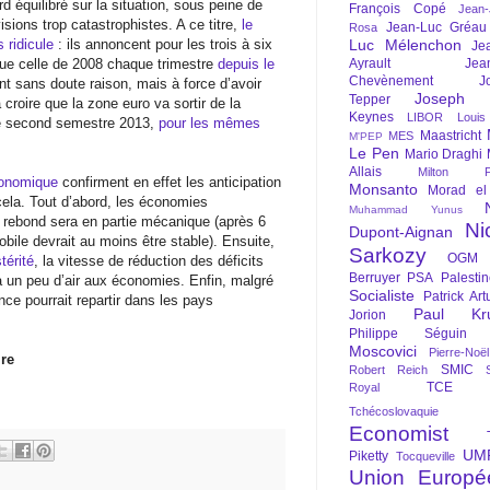
rd équilibré sur la situation, sous peine de
François Copé
Jean
visions trop catastrophistes. A ce titre,
le
Jean-Luc Gréau
Rosa
s ridicule
: ils annoncent pour les trois à six
Luc Mélenchon
Je
que celle de 2008 chaque trimestre
depuis le
Ayrault
Jea
Chevènement
J
ront sans doute raison, mais à force d’avoir
Joseph St
Tepper
 croire que la zone euro va sortir de la
Keynes
LIBOR
Louis
le second semestre 2013,
pour les mêmes
Maastricht
MES
M'PEP
Le Pen
Mario Draghi
Allais
Milton Fr
conomique
confirment en effet les anticipation
Monsanto
Morad el
r cela. Tout d’abord, les économies
Muhammad Yunus
e rebond sera en partie mécanique (après 6
Ni
Dupont-Aignan
ile devrait au moins être stable). Ensuite,
Sarkozy
OGM
térité
, la vitesse de réduction des déficits
Berruyer
PSA
Palesti
 un peu d’air aux économies. Enfin, malgré
Socialiste
Patrick Art
ce pourrait repartir dans les pays
Paul Kr
Jorion
Philippe Séguin
Moscovici
Pierre-Noë
ire
SMIC
Robert Reich
TCE
Royal
Tchécoslovaquie
Economist
UM
Piketty
Tocqueville
Union Europé