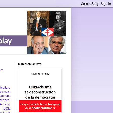
Mon premier livre
bre
iculture
eenspan
Jacques
Merkel
Arnaud
BCE
e 2
CDS