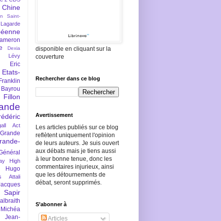
Chine
an Saint-
Lagarde
péenne
ameron
e
Dexia
disponible en cliquant sur la
 Lévy
couverture
Eric
Etats-
Rechercher dans ce blog
Franklin
 Bayrou
llon
lande
Avertissement
rédéric
all Act
Les articles publiés sur ce blog
Grande
reflètent uniquement l'opinion
rande-
de leurs auteurs. Je suis ouvert
aux débats mais je tiens aussi
Général
à leur bonne tenue, donc les
ay
High
commentaires injurieux, ainsi
Hugo
que les détournements de
s Attali
débat, seront supprimés.
Jacques
 Sapir
braith
S’abonner à
 Michéa
Jean-
Articles