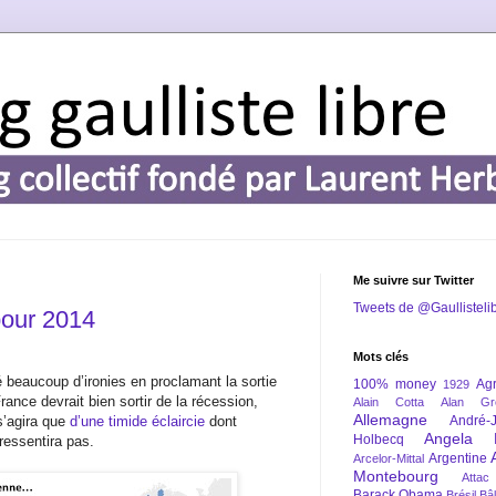
Me suivre sur Twitter
Tweets de @Gaullisteli
 pour 2014
Mots clés
ré beaucoup d’ironies en proclamant la sortie
100% money
Agr
1929
rance devrait bien sortir de la récession,
Alain Cotta
Alan Gr
Allemagne
 s’agira que
d’une timide éclaircie
dont
André-
Angela 
Holbecq
ressentira pas.
Argentine
Arcelor-Mittal
Montebourg
Attac
Barack Obama
Brésil
Bâl