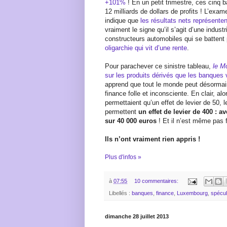
+101%
! En un petit trimestre, ces cinq
12 milliards de dollars de profits ! L’exa
indique que
les résultats nets représenten
vraiment le signe qu’il s’agit d’une indus
constructeurs automobiles qui se battent
oligarchie qui vit d’une rente
.
Pour parachever ce sinistre tableau,
le M
sur les produits dérivés que les banques 
apprend que tout le monde peut désormais
finance folle et inconsciente. En clair, al
permettaient qu’un effet de levier de 50, 
permettent
un effet de levier de 400 : a
sur 40 000 euros
! Et il n’est même pas 
Ils n’ont vraiment rien appris !
Plus d'infos »
à
07:55
10 commentaires:
Libellés :
banques
,
finance
,
Luxembourg
,
spécul
dimanche 28 juillet 2013