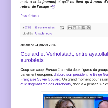
mais à la loi [
nomos
] et qu’
il ne tient qu’à nous d
retirer de l’usage
»
[i]
.
Plus d'infos »
à
07:55
35 commentaires:
Libellés :
Aristote
,
euro
dimanche 24 janvier 2016
Goulard et Verhofstadt, entre ayatolla
eurobéats
Coup sur coup,
Europe 1
a invité deux figures du group
parlement européen,
d’abord son président, le Belge Gu
Française Sylvie Goulard
. Un grand moment pour saisi
et le dogmatisme des eurobéats
, dont la « pensée » n’