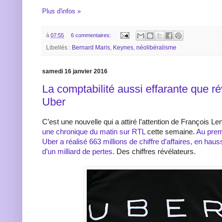
Plus d'infos »
à
07:55
6 commentaires:
Libellés :
Bernard Maris
,
Keynes
,
néolibéralisme
samedi 16 janvier 2016
La comptabilité aussi effarante que ré
Uber
C’est une nouvelle qui a attiré l’attention de François Le
une chronique du matin sur RTL
cette semaine.
Au prem
Uber a réalisé 663 millions de chiffre d’affaires, en ha
d’un milliard de pertes
. Des chiffres révélateurs.