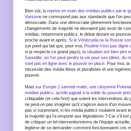
Bien sûr,
la reprise en main des médias publics par le
Varsovie
ne correspond pas aux standards que l’on peut
démocratie. Dans une démocratie pleinement fonctionnel
changements de majorité ne devraient pas avoir de co
médias, notamment publics, le débat devant se poursui
proche avant et après.
Si le Vénézuela ou la Russie son
(un point qui fait que, pour moi,
Poutine n’est pas digne 
si je respecte ce grand pays),
la situation est bien pire
Saoudite, où l’on peut perdre la vie pour ses idées, du 
sont pas en ligne avec le pouvoir en place
. Pour moi, l
nécessite des média libres et pluralistes et une ingére
pouvoir.
Mais
sur
Europe 1
samedi matin, une citoyenne Polonaise
médias publics, qu’elle jugeait à la solde du pouvoir pré
critiquable (et cela l’est) que soient les interventions d
ne peut-on pas imaginer qu’il s’agisse aussi d’un mouv
pas si surprenant, si les média publics roulaient avant le
la majorité qui l’a emporté aux législatives ? Car s’il est
de critiquer un tel interventionnisme de l’équipe actuelle, 
légitime de se demander comment fonctionnaient ces m