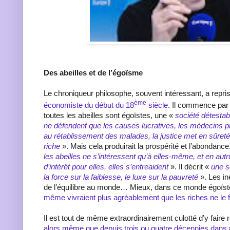
Des abeilles et de l’égoïsme
Le chroniqueur philosophe, souvent intéressant, a repri
ème
économiste du début du 18
siècle
. Il commence par
toutes les abeilles sont égoïstes, une «
société détesta
ne défendent que les causes lucratives, les médecins pr
au rétablissement des malades, la justice met en sûreté 
riche
». Mais cela produirait la prospérité et l’abondanc
les abeilles ne s’intéressent qu’à elles-même, et en autr
d’intérêt pour elles, elles s’entreaident
». Il décrit «
une s
la force sur la faiblesse, le luxe sur la pauvreté
». Les in
de l’équilibre au monde… Mieux, dans ce monde égoïs
même vivraient plus agréablement que les riches ne le 
Il est tout de même extraordinairement culotté d’y faire 
alors même que depuis trois ou quatre décennies dans 