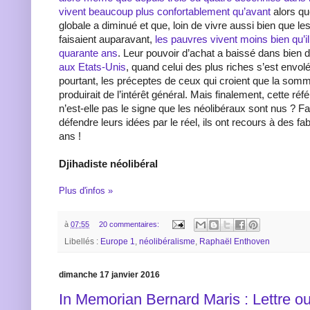
vivent beaucoup plus confortablement qu’avant
alors qu
globale a diminué et que, loin de vivre aussi bien que les
faisaient auparavant,
les pauvres vivent moins bien qu’il n
quarante ans
. Leur pouvoir d’achat a baissé dans bien
aux Etats-Unis
, quand celui des plus riches s’est envolé
pourtant, les préceptes de ceux qui croient que la so
produirait de l’intérêt général. Mais finalement, cette ré
n’est-elle pas le signe que les néolibéraux sont nus ? F
défendre leurs idées par le réel, ils ont recours à des fab
ans !
Djihadiste néolibéral
Plus d'infos »
à
07:55
20 commentaires:
Libellés :
Europe 1
,
néolibéralisme
,
Raphaël Enthoven
dimanche 17 janvier 2016
In Memorian Bernard Maris : Lettre o