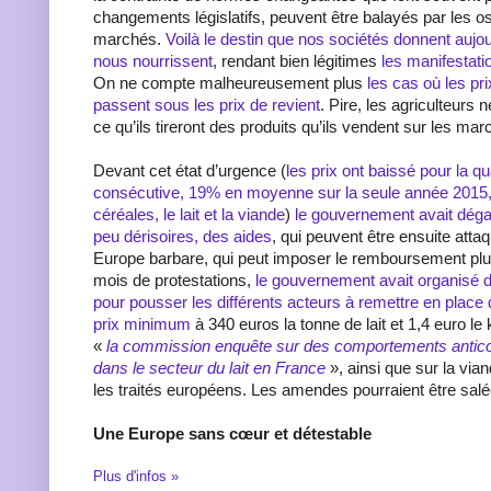
changements législatifs, peuvent être balayés par les osc
marchés.
Voilà le destin que nos sociétés donnent aujou
nous nourrissent
, rendant bien légitimes
les manifestatio
On ne compte malheureusement plus
les cas où les p
passent sous les prix de revient
. Pire, les agriculteurs 
ce qu’ils tireront des produits qu’ils vendent sur les m
Devant cet état d’urgence (
les prix ont baissé pour la 
consécutive, 19% en moyenne sur la seule année 2015,
céréales, le lait et la viande
)
le gouvernement avait dég
peu dérisoires, des aides
, qui peuvent être ensuite atta
Europe barbare, qui peut imposer le remboursement plu
mois de protestations,
le gouvernement avait organisé 
pour pousser les différents acteurs à remettre en place 
prix minimum
à 340 euros la tonne de lait et 1,4 euro le 
«
la commission enquête sur des comportements anticon
dans le secteur du lait en France
», ainsi que sur la via
les traités européens. Les amendes pourraient être salé
Une Europe sans cœur et détestable
Plus d'infos »