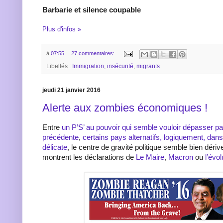
Barbarie et silence coupable
Plus d'infos »
à
07:55
27 commentaires:
Libellés :
Immigration
,
insécurité
,
migrants
jeudi 21 janvier 2016
Alerte aux zombies économiques !
Entre
un P’S’ au pouvoir qui semble vouloir dépasser par 
précédente
,
certains pays alternatifs, logiquement, dans
délicate
, le centre de gravité politique semble bien déri
montrent les déclarations de
Le Maire
,
Macron
ou
l’évo