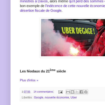
ministres à Davos
, alors même
qu’il perd des sommes 
bon exemple de
l’indécence de cette nouvelle économie
désertion fiscale de Google
.
ème
Les féodaux du 21
siècle
Plus d'infos »
à
07:55
14 commentaires:
Libellés :
Google
,
nouvelle économie
,
Uber