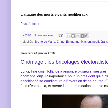
L’attaque des morts vivants néolibéraux
Plus d'infos »
à
07:55
5 commentaires:
Libellés :
Bruno Le Maire
,
Chine
,
Emmanuel Macron
,
néolibérali
mercredi 20 janvier 2016
Chômage : les bricolages électoralist
Lundi,
François Hollande a annoncé plusieurs mesures p
chômage
, enjeu d’importance
pour un président qui a p
conditionné sa candidature à l’inversion de sa courbe
. E
fond n’est pas là, et même la communication semble ma