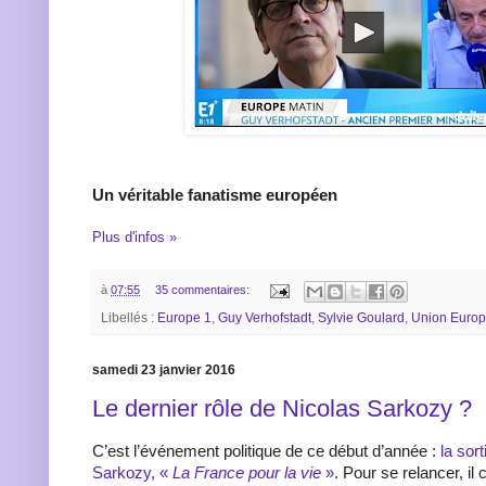
Un véritable fanatisme européen
Plus d'infos »
à
07:55
35 commentaires:
Libellés :
Europe 1
,
Guy Verhofstadt
,
Sylvie Goulard
,
Union Euro
samedi 23 janvier 2016
Le dernier rôle de Nicolas Sarkozy ?
C’est l’événement politique de ce début d’année :
la sor
Sarkozy, «
La France pour la vie
»
. Pour se relancer, i