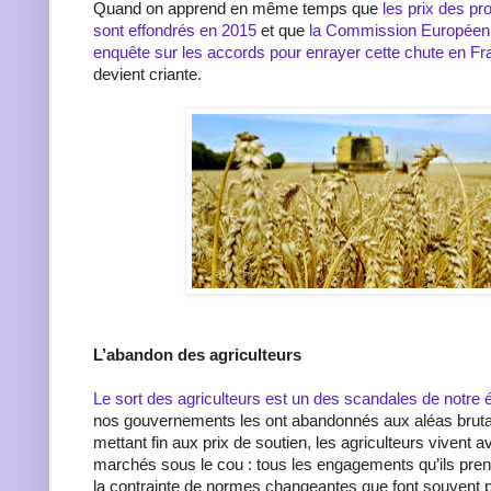
Quand on apprend en même temps que
les prix des pr
sont effondrés en 2015
et que
la Commission Européen
enquête sur les accords pour enrayer cette chute en F
devient criante.
L’abandon des agriculteurs
Le sort des agriculteurs est un des scandales de notre
nos gouvernements les ont abandonnés aux aléas brut
mettant fin aux prix de soutien, les agriculteurs vivent 
marchés sous le cou : tous les engagements qu’ils pre
la contrainte de normes changeantes que font souvent p