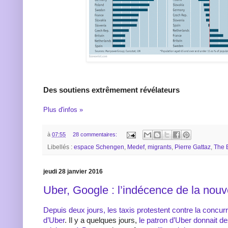
Des soutiens extrêmement révélateurs
Plus d'infos »
à
07:55
28 commentaires:
Libellés :
espace Schengen
,
Medef
,
migrants
,
Pierre Gattaz
,
The 
jeudi 28 janvier 2016
Uber, Google : l’indécence de la nou
Depuis deux jours, les taxis protestent contre la concur
d’Uber
. Il y a quelques jours,
le patron d’Uber donnait d