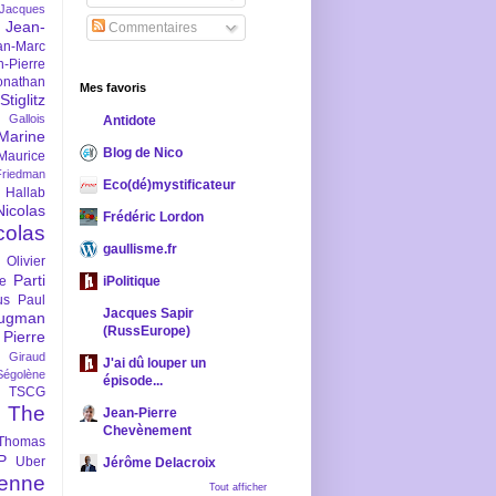
-Jacques
Jean-
Commentaires
an-Marc
n-Pierre
onathan
Mes favoris
iglitz
 Gallois
Antidote
Marine
Blog de Nico
Maurice
iedman
Eco(dé)mystificateur
 Hallab
Nicolas
Frédéric Lordon
colas
gaullisme.fr
Olivier
Parti
ne
iPolitique
us
Paul
Jacques Sapir
ugman
(RussEurope)
Pierre
l Giraud
J'ai dû louper un
Ségolène
épisode...
TSCG
The
Jean-Pierre
Chevènement
Thomas
P
Uber
Jérôme Delacroix
enne
Tout afficher