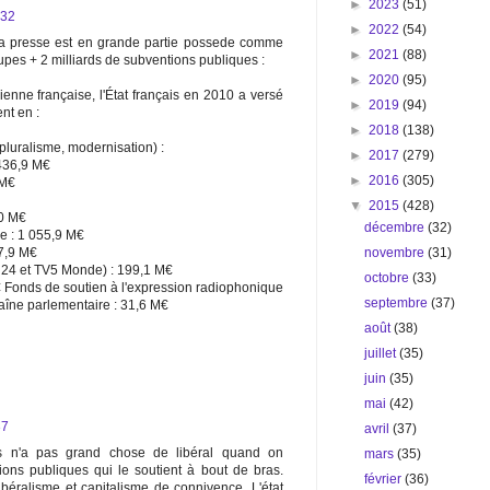
►
2023
(51)
:32
►
2022
(54)
 la presse est en grande partie possede comme
►
2021
(88)
upes + 2 milliards de subventions publiques :
►
2020
(95)
ienne française, l'État français en 2010 a versé
►
2019
(94)
ent en :
►
2018
(138)
, pluralisme, modernisation) :
►
2017
(279)
 436,9 M€
►
2016
(305)
 M€
▼
2015
(428)
20 M€
décembre
(32)
ne : 1 055,9 M€
novembre
(31)
97,9 M€
e 24 et TV5 Monde) : 199,1 M€
octobre
(33)
€ Fonds de soutien à l'expression radiophonique
septembre
(37)
aîne parlementaire : 31,6 M€
août
(38)
juillet
(35)
juin
(35)
mai
(42)
37
avril
(37)
s n'a pas grand chose de libéral quand on
mars
(35)
ons publiques qui le soutient à bout de bras.
février
(36)
béralisme et capitalisme de connivence. L'état