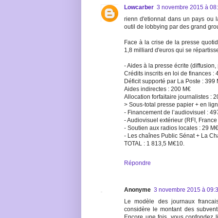
Lowcarber
3 novembre 2015 à 08
rienn d'etionnat dans un pays ou
outil de lobbying par des grand gro
Face à la crise de la presse quotid
1,8 milliard d'euros qui se répartiss
- Aides à la presse écrite (diffusion
Crédits inscrits en loi de finances :
Déficit supporté par La Poste : 399
Aides indirectes : 200 M€
Allocation forfaitaire journalistes : 
> Sous-total presse papier + en lig
- Financement de l’audiovisuel : 4
- Audiovisuel extérieur (RFI, Franc
- Soutien aux radios locales : 29 M
- Les chaînes Public Sénat + La Ch
TOTAL : 1 813,5 M€10.
Répondre
Anonyme
3 novembre 2015 à 09:
Le modèle des journaux francai
considère le montant des subventi
Encore une fois, vous confondez li