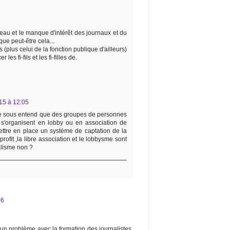
veau et le manque d'intérêt des journaux et du
que peut-être cela...
(plus celui de la fonction publique d'ailleurs)
es fi-fils et les fi-filles de.
15 à 12:05
e sous entend que des groupes de personnes
 s'organisent en lobby ou en association de
ettre en place un système de captation de la
profit ,la libre association et le lobbysme sont
alisme non ?
06
un problème avec la formation des journalistes,