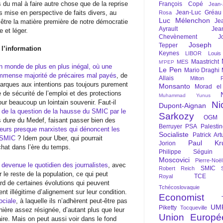
 du mal à faire autre chose que de la reprise
François Copé
Jean
mise en perspective de faits divers, au
Jean-Luc Gréau
Rosa
Luc Mélenchon
Je
 être la matière première de notre démocratie
Ayrault
Jea
e et léger.
Chevènement
J
Joseph St
Tepper
 l’information
Keynes
LIBOR
Louis
Maastricht
MES
M'PEP
n monde de plus en plus inégal, où une
Le Pen
Mario Draghi
 immense majorité de précaires mal payés
, de
Allais
Milton Fr
garques aux intentions pas toujours purement
Monsanto
Morad el
e de sécurité de l’emploi et des protections
Muhammad Yunus
ur beaucoup un lointain souvenir. Faut-il
Ni
Dupont-Aignan
e de la question de la hausse du SMIC par le
Sarkozy
OGM
lus dure du Medef, faisant passer bien des
Berruyer
PSA
Palesti
eurs presque marxistes qui dénoncent les
Socialiste
Patrick Art
e SMIC
? Idem pour Uber, qui pourrait
Paul Kr
Jorion
hat dans l’ère du temps.
Philippe Séguin
Moscovici
Pierre-Noë
 devenue le quotidien des journalistes
, avec
SMIC
Robert Reich
e reste de la population, ce qui peut
TCE
Royal
ard de certaines évolutions qui peuvent
Tchécoslovaquie
 illégitime d’alignement sur leur condition.
Economist
ociale
, à laquelle ils n’adhèrent peut-être pas
UM
Piketty
Tocqueville
nière assez résignée, d’autant plus que leur
Union Europé
aire. Mais on peut aussi voir dans le fond