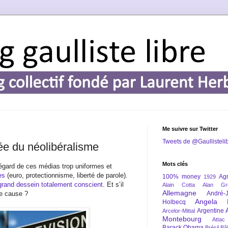
Me suivre sur Twitter
Tweets de @Gaullisteli
ée du néolibéralisme
Mots clés
l’égard de ces médias trop uniformes et
es
(euro, protectionnisme, liberté de parole).
100% money
Agr
1929
 grand dessein totalement conscient
. Et s’il
Alain Cotta
Alan Gr
Allemagne
ne cause ?
André-
Angela 
Holbecq
Argentine
Arcelor-Mittal
Montebourg
Attac
Barack Obama
Brésil
Bâl