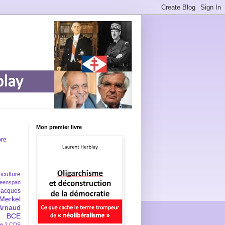
Mon premier livre
bre
iculture
eenspan
Jacques
Merkel
Arnaud
BCE
e 2
CDS