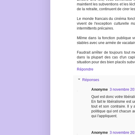
maintient les subventions et les lè
de la retraite, continuent de cirer 
Le monde francais du cinéma fonc
vivent de l'exception culturelle ma
intermittents précaires.
Même dans la fonction publique vou
stables avec une armée de vacataire
Faudrait arrêter de toujours tout me
dans la plupart des cas d'un cap
situation pour des bien placés subve
Répondre
Réponses
Anonyme
3 novembre 20
Quel est donc votre libéra
En fait le libéralisme es
tout et son contraire. Il y
politique qui ont chacun a
qui l'appliquent.
Anonyme
3 novembre 20