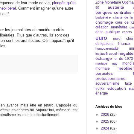
Zone Monétaire Optima
nséquence de leur mode de vie,
plongés qu’ils
austérité
50
néolibéral
. Comment imaginer qu’une autre
banques centrales
insi ?
budgétaire
charte de la
chômage
cour de Ka
création monétaire
da
ner les journalistes de manière parfois
dette publique
esprits
bérales. Plus que d’autres, ils sont des
euro
euro cher
en sont les architectes. Où il apparaît qu’il
obligations
finance
ias.
im
homoparentalité
inégalité
institut Bruegel
échange
loi de 1973
mondia
mariage gay
néolibé
monnaie
parasites fi
protectionnisme
souverainisme
taxe
éducation nat
troïka
énergie
re en avance mais être en retard. L'apogée du
Archives du blog
, c'était les années 80. Aujourd'hui, même s'il est
►
2026
(25)
béralisme est mort intellectuellement.
►
2025
(66)
►
2024
(62)