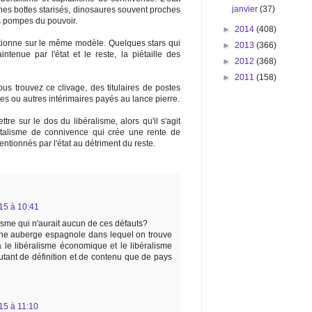
janvier
(37)
ches bottes starisés, dinosaures souvent proches
les pompes du pouvoir.
►
2014
(408)
tionne sur le même modèle. Quelques stars qui
►
2013
(366)
intenue par l'état et le reste, la piétaille des
►
2012
(368)
►
2011
(158)
s trouvez ce clivage, des titulaires de postes
s ou autres intérimaires payés au lance pierre.
ttre sur le dos du libéralisme, alors qu'il s'agit
italisme de connivence qui crée une rente de
ntionnés par l'état au détriment du reste.
15 à 10:41
lisme qui n'aurait aucun de ces défauts?
t une auberge espagnole dans lequel on trouve
 a le libéralisme économique et le libéralisme
utant de définition et de contenu que de pays
15 à 11:10