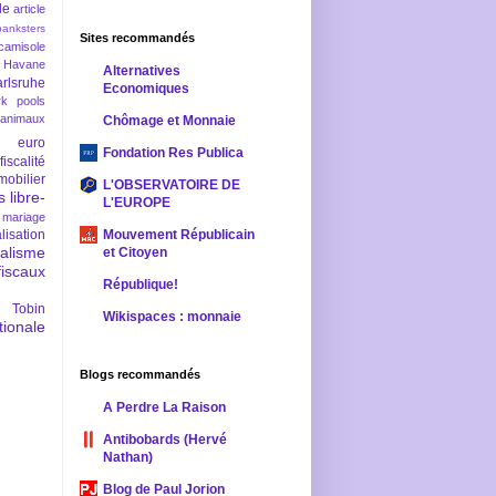
le
article
banksters
Sites recommandés
camisole
 Havane
Alternatives
rlsruhe
Economiques
rk pools
 animaux
Chômage et Monnaie
euro
Fondation Res Publica
fiscalité
mobilier
L'OBSERVATOIRE DE
s
libre-
L'EUROPE
mariage
lisation
Mouvement Républicain
ralisme
et Citoyen
scaux
République!
 Tobin
Wikispaces : monnaie
ionale
Blogs recommandés
A Perdre La Raison
Antibobards (Hervé
Nathan)
Blog de Paul Jorion