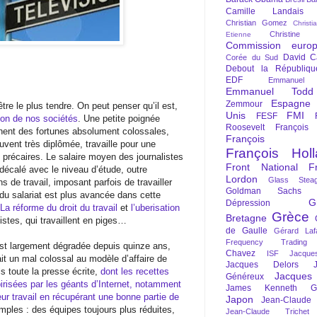
Camille Landais
Christian Gomez
Christi
Christine 
Etienne
Commission euro
David C
Corée du Sud
Debout la Républiqu
EDF
Emmanuel
Emmanuel Todd
Espagne
Zemmour
tre le plus tendre. On peut penser qu’il est,
Unis
FMI
FESF
ion de nos sociétés
. Une petite poignée
Roosevelt
François
gnent des fortunes absolument colossales,
François Fi
vent très diplômée, travaille pour une
François Hol
 précaires. Le salaire moyen des journalistes
Front National
F
décalé avec le niveau d’étude, outre
Lordon
Glass Steag
ns de travail, imposant parfois de travailler
Goldman Sachs
 du salariat est plus avancée dans cette
G
Dépression
La réforme du droit du travail
et
l’uberisation
Grèce
Bretagne
istes, qui travaillent en piges…
de Gaulle
Gérard Laf
Frequency Trading
’est largement dégradée depuis quinze ans,
Chavez
ISF
Jacque
ait un mal colossal au modèle d’affaire de
Jacques Delors
s toute la presse écrite,
dont les recettes
Jacques
Généreux
pirisées par les géants d’Internet, notamment
James Kenneth Gal
eur travail en récupérant une bonne partie de
Japon
Jean-Claude
ples : des équipes toujours plus réduites,
Jean-Claude Trichet