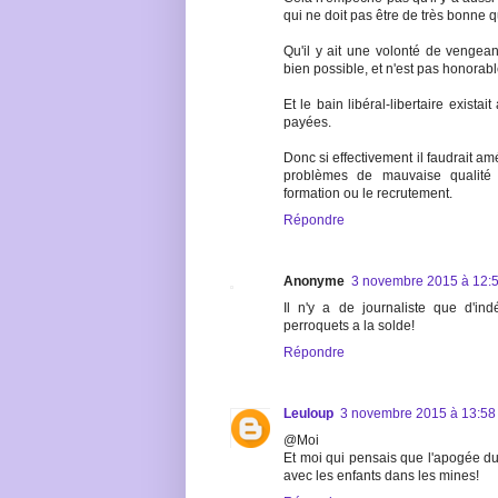
qui ne doit pas être de très bonne qu
Qu'il y ait une volonté de vengeanc
bien possible, et n'est pas honorabl
Et le bain libéral-libertaire existai
payées.
Donc si effectivement il faudrait amél
problèmes de mauvaise qualité 
formation ou le recrutement.
Répondre
Anonyme
3 novembre 2015 à 12:
Il n'y a de journaliste que d'i
perroquets a la solde!
Répondre
Leuloup
3 novembre 2015 à 13:58
@Moi
Et moi qui pensais que l'apogée du 
avec les enfants dans les mines!