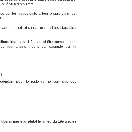
alité vu les résultats.
e sur les autres suite à leur propre statut est
e.
t avant internet, et concerne aussi les stars bien
iorer leur statut, il faut aussi être conscient des
du journalisme induits par exemple par la
53
ndépendant pour le reste ce ne sont que des
libéralisme était plutôt le milieu du 19e siècles