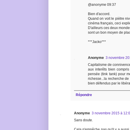
@anonyme 09:37
Bien d'accord.
Quand on voit le piètre ni
cinéma français, ceci expli
D'ailleurs ces deux mondes 
sont un bon moyen de placer l
***Jacko***
Anonyme
3 novembre 20
Capitalisme de connivenc
aux interêts bien compris
pensée (tink tank) pour m
richesse...la recherche de 
bien défendus par le libér
Répondre
Anonyme
3 novembre 2015 à 12:
Sans doute.
Cela n'empêche pas qu'il y a aussi 