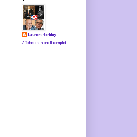
Laurent Herblay
Afficher mon profil complet