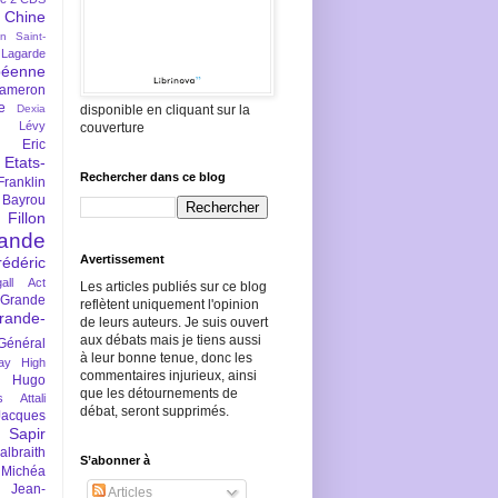
Chine
an Saint-
Lagarde
péenne
ameron
e
Dexia
disponible en cliquant sur la
 Lévy
couverture
Eric
Etats-
Rechercher dans ce blog
Franklin
 Bayrou
llon
lande
Avertissement
rédéric
all Act
Les articles publiés sur ce blog
Grande
reflètent uniquement l'opinion
rande-
de leurs auteurs. Je suis ouvert
aux débats mais je tiens aussi
Général
à leur bonne tenue, donc les
ay
High
commentaires injurieux, ainsi
Hugo
que les détournements de
s Attali
débat, seront supprimés.
Jacques
 Sapir
braith
S’abonner à
 Michéa
Jean-
Articles