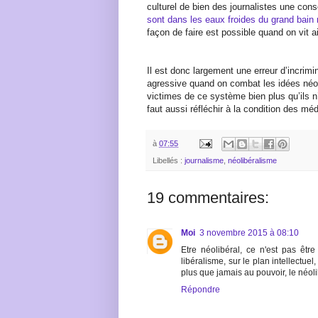
culturel de bien des journalistes une co
sont dans les eaux froides du grand bain 
façon de faire est possible quand on vit a
Il est donc largement une erreur d’incrimi
agressive quand on combat les idées néoli
victimes de ce système bien plus qu’ils n’
faut aussi réfléchir à la condition des méd
à
07:55
Libellés :
journalisme
,
néolibéralisme
19 commentaires:
Moi
3 novembre 2015 à 08:10
Etre néolibéral, ce n'est pas êt
libéralisme, sur le plan intellectuel
plus que jamais au pouvoir, le néoli
Répondre