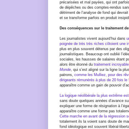
précarisées et mal payées, qui ont parfois
de dépêches ou des comptes-rendus sans 
détriment de l’analyse de fond qui devrait
et se transforme parfois en produit insipid
Des conséquences sur le traitement de
Les journalistes vivent aujourd’hui dans
u
poignée de très très riches côtoient une
plus en plus souvent détenus par des oli
journalistiques. Beaucoup ont oublié l’idé
sociales, les hausses de salaires étant po
alors être étonné du
traitement incroyabl
Monde
, qui s’est aligné sur la ligne la p
patrons,
comme les Mulliez, pour des rêv
dirigeants rémunérés à plus de 20 fois l
apparaître comme un gain de pouvoir d’ac
La logique néolibérale la plus extrême est
sans doute quelques années d’avance sur l
expliquer une forme de résignation à l’ég
apparaître comme une forme pas totalement
Cette marche en avant de la régression s
totalement ils la voient sans doute de ma
fond idéologique est souvent libéral-libert