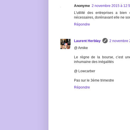
Anonyme
2 novembre 2015 à 12:
L'utilité des entreprises a bien
nécessaires, dorénavant elle ne so
Répondre
Laurent Herblay
2 novembre 
@ Amike
Le règne de la bourse, c’est un
inhumaine des inégalités
@ Lowcarber
Pas sur le 3ème trimestre
Répondre