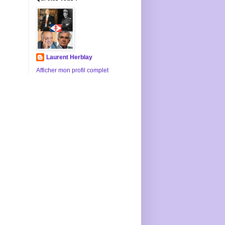
Laurent Herblay
Afficher mon profil complet