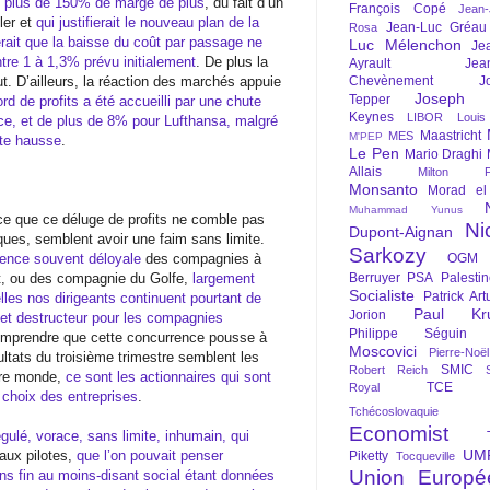
lé plus de 150% de marge de plus
, du fait d’un
François Copé
Jean
bler et
qui justifierait le nouveau plan de la
Jean-Luc Gréau
Rosa
rait que la baisse du coût par passage ne
Luc Mélenchon
Je
tre 1 à 1,3% prévu initialement
. De plus la
Ayrault
Jea
ut. D’ailleurs, la réaction des marchés appuie
Chevènement
J
Joseph St
Tepper
rd de profits a été accueilli par une chute
Keynes
LIBOR
Louis
nce, et de plus de 8% pour Lufthansa, malgré
Maastricht
MES
M'PEP
rte hausse
.
Le Pen
Mario Draghi
Allais
Milton Fr
Monsanto
Morad el
Muhammad Yunus
 ce que ce déluge de profits ne comble pas
Ni
Dupont-Aignan
iques, semblent avoir une faim sans limite.
Sarkozy
rence souvent déloyale
des compagnies à
OGM
ût, ou des compagnie du Golfe,
largement
Berruyer
PSA
Palesti
Socialiste
Patrick Art
les nos dirigeants continuent pourtant de
Paul Kr
Jorion
 et destructeur pour les compagnies
Philippe Séguin
omprendre que cette concurrence pousse à
Moscovici
Pierre-Noë
ltats du troisième trimestre semblent les
SMIC
Robert Reich
tre monde,
ce sont les actionnaires qui sont
TCE
Royal
 choix des entreprises
.
Tchécoslovaquie
Economist
gulé, vorace, sans limite, inhumain, qui
UM
’aux pilotes,
que l’on pouvait penser
Piketty
Tocqueville
Union Europé
ns fin au moins-disant social étant données