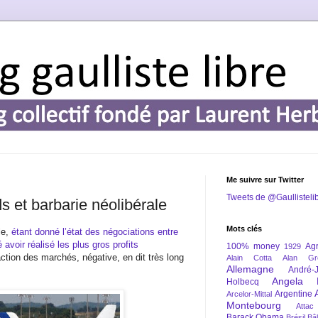
Me suivre sur Twitter
Tweets de @Gaullisteli
ds et barbarie néolibérale
Mots clés
le,
étant donné l’état des négociations entre
avoir réalisé les plus gros profits
100% money
Agr
1929
éaction des marchés, négative, en dit très long
Alain Cotta
Alan Gr
Allemagne
André-
Angela 
Holbecq
Argentine
Arcelor-Mittal
Montebourg
Attac
Barack Obama
Brésil
Bâl