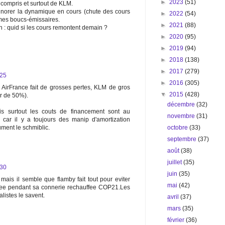
►
2023
(51)
 compris et surtout de KLM.
ignorer la dynamique en cours (chute des cours
►
2022
(54)
mes boucs-émissaires.
►
2021
(88)
 : quid si les cours remontent demain ?
►
2020
(95)
►
2019
(94)
►
2018
(138)
►
2017
(279)
:25
►
2016
(305)
 AirFrance fait de grosses pertes, KLM de gros
▼
2015
(428)
ur de 50%).
décembre
(32)
s surtout les couts de financement sont au
novembre
(31)
c car il y a toujours des manip d'amortization
octobre
(33)
fument le schmiblic.
septembre
(37)
août
(38)
juillet
(35)
:30
juin
(35)
mais il semble que flamby fait tout pour eviter
mai
(42)
jugee pendant sa connerie rechauffee COP21.Les
alistes le savent.
avril
(37)
mars
(35)
février
(36)