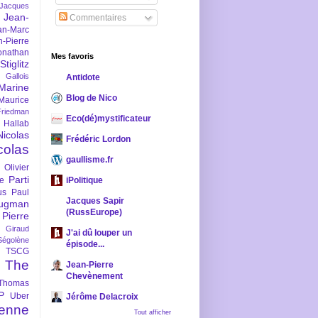
-Jacques
Jean-
Commentaires
an-Marc
n-Pierre
onathan
Mes favoris
iglitz
 Gallois
Antidote
Marine
Blog de Nico
Maurice
iedman
Eco(dé)mystificateur
 Hallab
Nicolas
Frédéric Lordon
colas
gaullisme.fr
Olivier
Parti
ne
iPolitique
us
Paul
Jacques Sapir
ugman
(RussEurope)
Pierre
l Giraud
J'ai dû louper un
Ségolène
épisode...
TSCG
The
Jean-Pierre
Chevènement
Thomas
P
Uber
Jérôme Delacroix
enne
Tout afficher