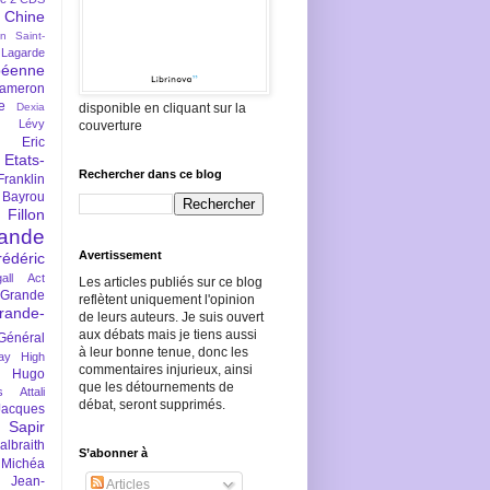
Chine
an Saint-
Lagarde
péenne
ameron
e
Dexia
disponible en cliquant sur la
 Lévy
couverture
Eric
Etats-
Rechercher dans ce blog
Franklin
 Bayrou
llon
lande
Avertissement
rédéric
all Act
Les articles publiés sur ce blog
Grande
reflètent uniquement l'opinion
rande-
de leurs auteurs. Je suis ouvert
aux débats mais je tiens aussi
Général
à leur bonne tenue, donc les
ay
High
commentaires injurieux, ainsi
Hugo
que les détournements de
s Attali
débat, seront supprimés.
Jacques
 Sapir
braith
S’abonner à
 Michéa
Jean-
Articles