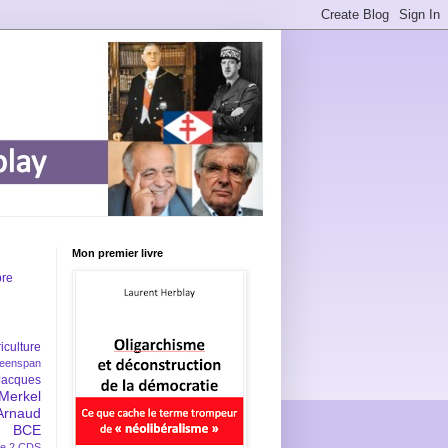
Mon premier livre
bre
iculture
eenspan
Jacques
Merkel
Arnaud
BCE
e 2
CDS