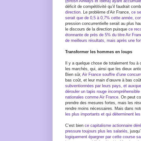
(British Airways et Iberia) ayant accumu
déficit de compétitivité qu’il faudrait com
direction
. Le problème d’Air France,
ce se
serait que de 0,5 à 0,7% cette année, con
pression concurrentielle serait au plus ha
le discours de la direction puisque
ce reco
étonnante de près de 5% du titre Air Fra
de meilleurs résultats, mais après une fo
Transformer les hommes en loups
Il y a quelque chose de totalement fou à
les marchés, qui, ainsi que les dieux ant
Bien sûr,
Air France souffre d’une concur
bas coût, et leur main d’œuvre à bas co
subventionnées par leurs pays, et auxquel
dérouler un tapis rouge incompréhensible
nationales comme Air France
. On peut c
prendre des mesures fortes, mais les résu
rendre moins nécessaires. Mais dans no
les plus importants et qui déterminent les
C’est bien
ce capitalisme actionnaire déré
pressure toujours plus les salariés
, jusqu
logiquement épargner par cette course sa