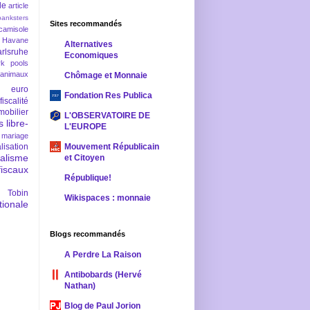
le
article
banksters
Sites recommandés
camisole
 Havane
Alternatives
rlsruhe
Economiques
rk pools
 animaux
Chômage et Monnaie
euro
Fondation Res Publica
fiscalité
mobilier
L'OBSERVATOIRE DE
s
libre-
L'EUROPE
mariage
lisation
Mouvement Républicain
ralisme
et Citoyen
scaux
République!
 Tobin
Wikispaces : monnaie
ionale
Blogs recommandés
A Perdre La Raison
Antibobards (Hervé
Nathan)
Blog de Paul Jorion