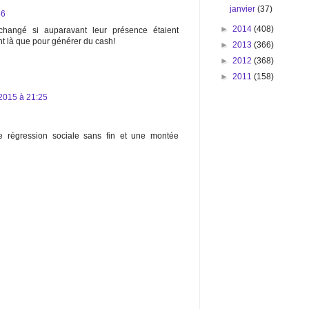
janvier
(37)
56
►
2014
(408)
 changé si auparavant leur présence étaient
nt là que pour générer du cash!
►
2013
(366)
►
2012
(368)
►
2011
(158)
2015 à 21:25
e régression sociale sans fin et une montée