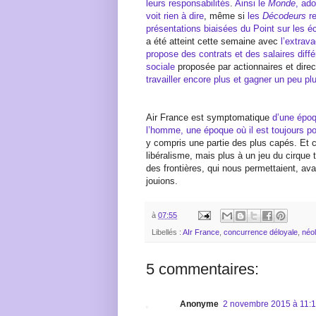
leurs responsabilités
.
Ainsi le
Monde
, ad
voit rien à dire
, même si
les
Décodeurs
re
présentations biaisées du Point sur les éc
a été atteint cette semaine avec
l’extrav
propose des contrats et des salaires différ
sociale
proposée par actionnaires et direc
travailler encore plus et gagner un peu pl
Air France est symptomatique
d’une époq
l’homme, une époque où il est toujours po
y compris une partie des plus capés. Et c
libéralisme, mais plus à un jeu du cirque
des frontières, qui nous permettaient, ava
jouions.
à
07:55
Libellés :
AIr France
,
concurrence déloyale
,
néol
5 commentaires:
Anonyme
2 novembre 2015 à 11: