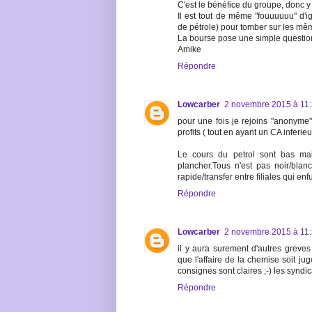
C'est le bénéfice du groupe, donc y
Il est tout de même "fouuuuuu" d'
de pétrole) pour tomber sur les mê
La bourse pose une simple question
Amike
Répondre
Lowcarber
2 novembre 2015 à 11
pour une fois je rejoins "anonyme"
profits ( tout en ayant un CA inferie
Le cours du petrol sont bas mai
plancher.Tous n'est pas noir/blan
rapide/transfer entre filiales qui en
Répondre
Lowcarber
2 novembre 2015 à 11
il y aura surement d'autres greves 
que l'affaire de la chemise soit 
consignes sont claires ;-) les syndic
Répondre