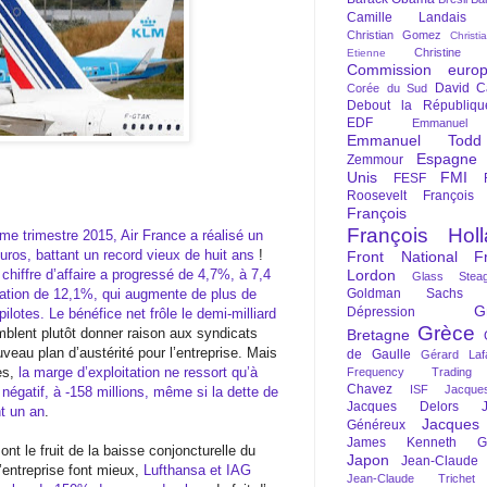
Camille Landais
Christian Gomez
Christi
Christine 
Etienne
Commission euro
David C
Corée du Sud
Debout la Républiqu
EDF
Emmanuel
Emmanuel Todd
Espagne
Zemmour
Unis
FMI
FESF
Roosevelt
François
François Fi
François Hol
ème trimestre 2015, Air France a réalisé un
euros, battant un record vieux de huit ans
!
Front National
F
 chiffre d’affaire a progressé de 4,7%, à 7,4
Lordon
Glass Steag
itation de 12,1%, qui augmente de plus de
Goldman Sachs
G
Dépression
ilotes. Le bénéfice net frôle le demi-milliard
Grèce
blent plutôt donner raison aux syndicats
Bretagne
uveau plan d’austérité pour l’entreprise. Mais
de Gaulle
Gérard Laf
res,
la marge d’exploitation ne ressort qu’à
Frequency Trading
Chavez
ISF
Jacque
e négatif, à -158 millions, même si la dette de
Jacques Delors
t un an
.
Jacques
Généreux
James Kenneth Gal
t le fruit de la baisse conjoncturelle du
Japon
Jean-Claude
l’entreprise font mieux,
Lufthansa et IAG
Jean-Claude Trichet