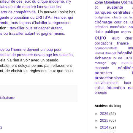
orateur de ces jeux du cirque moderne, n’y
Zone Monétaire Optima
lativisent de manière bienvenue les
austérité
50
arts de compétitivité
. Un nouveau point bas
banques centrales
agante proposition du DRH d’Air France, qui
budgétaire
charte de la
chômage
cour de Ka
ents, trois façons d’habiller la régression
création monétaire
da
tion :
travailler plus et gagner autant,
dette publique
esprits
us ou travailler autant et gagner moins
.
euro
euro cher
obligations
finance
im
homoparentalité
ue où l’homme devient un loup pour
inégalité
institut Bruegel
ssible de pressurer davantage les salariés
,
échange
loi de 1973
ela n’a rien à voir avec un pseudo
mondia
mariage gay
 totalement déloyal permis par l’effacement
néolibé
monnaie
nt, de choisir les règles des jeux que nous
parasites fi
protectionnisme
souverainisme
taxe
éducation nat
troïka
énergie
ibéralisme
Archives du blog
►
2026
(25)
►
2025
(66)
►
2024
(62)
13