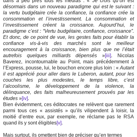
dans à peu près tous les médias : «
Je crois qu’on est
désormais dans un nouveau paradigme qui est le suivant :
la vertu budgétaire crée la confiance, la confiance crée la
consommation et l’investissement. La consommation et
l’investissement créent la croissance. Aujourd’hui, le
paradigme c’est : “Vertu budgétaire, confiance, croissance”.
Et donc, de ce point de vue, les gestes faits pour établir la
confiance vis-à-vis des marchés sont le meilleur
encouragement à la croissance, bien plus que ne l’était
autrefois quelques milliards dépensés
»
[iii]
. Nicolas
Baverez, incontournable au Point, mais précédemment à
l’Express, pousse, lui, le bouchon encore plus loin : «
Autant
il est apprécié pour aller dans le Luberon, autant, pour les
couches les plus modestes, le temps libre, c’est
l’alcoolisme, le développement de la violence, la
délinquance, des faits malheureusement prouvés par les
études
»
[iv]
.
Bien évidemment, ces éditocrates ne relèvent que rarement
parmi tous ces « assistés » qu’ils vilipendent à loisir, la
moitié d’entre eux, par exemple, ne réclame pas le RSA
quand ils y sont éligibles
[v]
.
Mais surtout, ils omettent bien de préciser qu’en termes