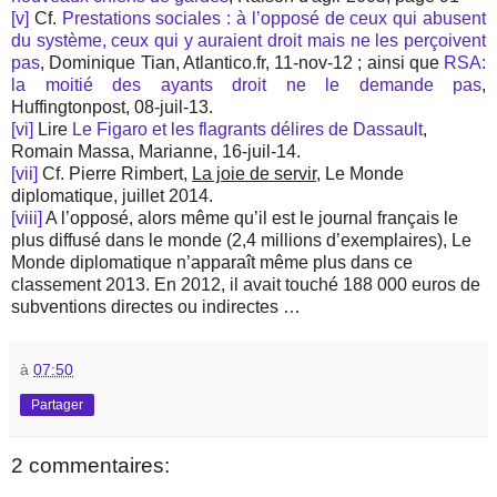
[v]
Cf.
Prestations sociales : à l’opposé de ceux qui abusent
du système, ceux qui y auraient droit mais ne les perçoivent
pas
, Dominique Tian,
Atlantico.fr, 11-nov-12 ; ainsi que
RSA:
la moitié des ayants droit ne le demande pas
,
Huffingtonpost, 08-juil-13.
[vi]
Lire
Le Figaro et les flagrants délires de Dassault
,
Romain Massa, Marianne, 16-juil-14.
[vii]
Cf. Pierre Rimbert,
La joie de servir
, Le Monde
diplomatique, juillet 2014.
[viii]
A l’opposé, alors même qu’il est le journal français le
plus diffusé dans le monde (2,4 millions d’exemplaires), Le
Monde diplomatique n’apparaît même plus dans ce
classement 2013. En 2012, il avait touché 188 000 euros de
subventions directes ou indirectes …
à
07:50
Partager
2 commentaires: