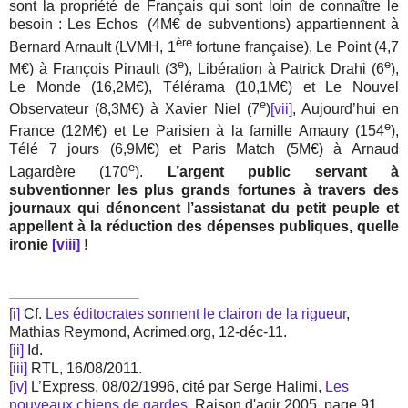
sont la propriété de Français qui sont loin de connaître le
besoin : Les Echos
(4M€ de subventions) appartiennent à
ère
Bernard Arnault (LVMH, 1
fortune française), Le Point (4,7
e
e
M€) à François Pinault (3
), Libération à Patrick Drahi (6
),
Le Monde (16,2M€), Télérama (10,1M€) et Le Nouvel
e
Observateur (8,3M€) à Xavier Niel (7
)
[vii]
, Aujourd’hui en
e
France (12M€) et Le Parisien à la famille Amaury (154
),
Télé 7 jours (6,9M€) et Paris Match (5M€) à Arnaud
e
Lagardère (170
).
L’argent public servant à
subventionner les plus grands fortunes à travers des
journaux qui dénoncent l’assistanat du petit peuple et
appellent à la réduction des dépenses publiques, quelle
ironie
[viii]
!
[i]
Cf.
Les éditocrates sonnent le clairon de la rigueur
,
Mathias Reymond, Acrimed.org, 12-déc-11.
[ii]
Id.
[iii]
RTL, 16/08/2011.
[iv]
L’Express, 08/02/1996, cité par Serge Halimi,
Les
nouveaux chiens de gardes
, Raison d'agir 2005, page 91