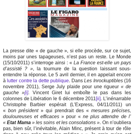
La presse dite « de gauche », si elle procède, sur ce sujet,
moins par unes tapageuses, n’est pas un reste. Le Monde
(15/10/2011) s’interroge ainsi : «
La France est-elle un pays
d’assisté ? »
, la tournure de la question laissant sous-
entendre la réponse. Le 5 avril dernier, il en appelait encore
à
lutter contre la dette publique
. Dans
Les Inrockuptibles
(16
novembre 2011), Serge July plaide pour une rigueur
« de
gauche »
[i]
. Vincent Giret lui emboîte le pas dans les
colonnes de Libération le 6 décembre 2011
[ii]
. L’inénarrable
Christophe Barbier espérait (L’Express, 04/11/2011) un
«
bon président
» qui prendrait des «
mesures précises,
douloureuses et efficaces
» pour «
ne plus attendre de l’
«
Etat Mama
» les soins et les consolations »
. On n’oubliera
pas, bien sûr, l’inévitable, Alain Minc, présent à tour de rôle