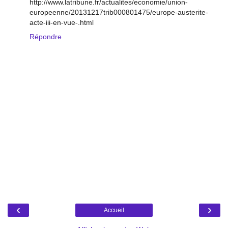
http://www.latribune.fr/actualites/economie/union-
europeenne/20131217trib000801475/europe-austerite-
acte-iii-en-vue-.html
Répondre
‹
›
Accueil