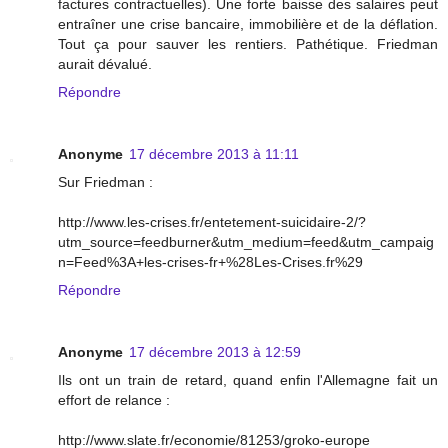
factures contractuelles). Une forte baisse des salaires peut
entraîner une crise bancaire, immobilière et de la déflation.
Tout ça pour sauver les rentiers. Pathétique. Friedman
aurait dévalué.
Répondre
Anonyme
17 décembre 2013 à 11:11
Sur Friedman :
http://www.les-crises.fr/entetement-suicidaire-2/?
utm_source=feedburner&utm_medium=feed&utm_campaig
n=Feed%3A+les-crises-fr+%28Les-Crises.fr%29
Répondre
Anonyme
17 décembre 2013 à 12:59
Ils ont un train de retard, quand enfin l'Allemagne fait un
effort de relance :
http://www.slate.fr/economie/81253/groko-europe