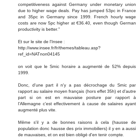
competitiveness against Germany under monetary union
due to higher wage deals. Pay has jumped 53pc in France
and 35pc in Germany since 1999. French hourly wage
costs are now 5pc higher at €36.40, even though German
productivity is better."
Et sur le site de l'Insee :
http://www.insee.fr/fr/themes/tableau.asp?
ref_id=NATnon04145
on voit que le Smic horaire a augmenté de 52% depuis
1999.
Donc, d'une part il n'y a pas décrochage du Smic par
rapport au salaire moyen français (hors effet 35h) et d'autre
part si on est en mauvaise posture par rapport à
l'Allemagne c'est effectivement à cause de salaires ayant
augmenté plus vite.
Même s'il y a de bonnes raisons à cela (hausse de
population donc hausse des prix immobiliers) il y en a aussi
de mauvaises, et on est bien obligé d'en tenir compte.