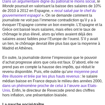
Dans un argumentaire digne du patronat le moins social
,
le
Monde
poursuit en valorisant la baisse des salaires de 10%
de 2010 à 2012 en Espagne, «
recul salué par le chef du
gouvernement espagol
». On se demande comment la
journaliste ne voit pas l’immense contradiction qu’il y a à
évoquer l’Espagne comme un bon exemple. L’Espagne et la
Grèce ont baissé leurs salaires, mais elles ont le taux de
chômage le plus élevé, alors qu’elles avaient déjà des
salaires assez faibles pour l’Europe de l’ouest. S’il y avait
un lien, le chômage devrait être plus bas que la moyenne à
Madrid et Athènes.
En outre, la journaliste donne l’impression que le pouvoir
d’achat progresse alors que cela est faux. D’abord, elle ne
prend pas en compte la hausse des impôts, qui réduit le
revenu disponible. Puis, elle oublie qu’un
e moyenne peut
être illusoire et tirée par les plus hauts revenus
: le salaire
médian baisse en France depuis le milieu des années 2000,
dans un phénomène proche de celui à l’œuvre aux Etats-
Unis
. Enfin, le directeur de Rexecode prend des chiffres
hors inflation, une présentation biaisée.
La gauche social-traître