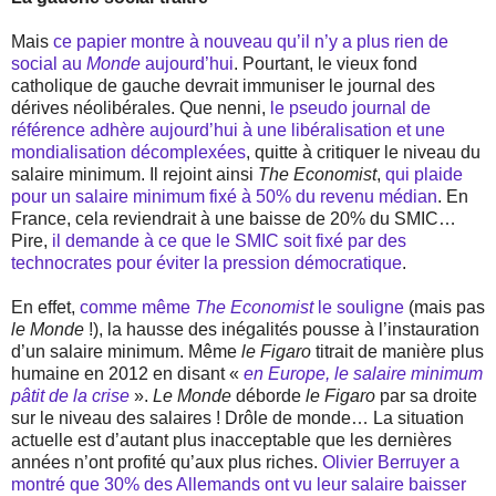
Mais
ce papier montre à nouveau qu’il n’y a plus rien de
social au
Monde
aujourd’hui
. Pourtant, le vieux fond
catholique de gauche devrait immuniser le journal des
dérives néolibérales. Que nenni,
le pseudo journal de
référence adhère aujourd’hui à une libéralisation et une
mondialisation décomplexées
, quitte à critiquer le niveau du
salaire minimum. Il rejoint ainsi
The Economist
,
qui plaide
pour un salaire minimum fixé à 50% du revenu médian
. En
France, cela reviendrait à une baisse de 20% du SMIC…
Pire,
il demande à ce que le SMIC soit fixé par des
technocrates pour éviter la pression démocratique
.
En effet,
comme même
The Economist
le souligne
(mais pas
le Monde
!), la hausse des inégalités pousse à l’instauration
d’un salaire minimum. Même
le Figaro
titrait de manière plus
humaine en 2012 en disant «
en Europe, le salaire minimum
pâtit de la crise
».
Le Monde
déborde
le Figaro
par sa droite
sur le niveau des salaires ! Drôle de monde… La situation
actuelle est d’autant plus inacceptable que les dernières
années n’ont profité qu’aux plus riches.
Olivier Berruyer a
montré que 30% des Allemands ont vu leur salaire baisser