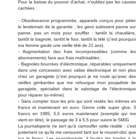
Pour la baisse du pouvoir d'achat, n'oubliez pas les causes
cachées :
- Obsolescence programmée, appareils conçus pour péter
le lendemain de la garantie ; les gens subissent panne sur
panne, pas un mois pour souffler : tantôt la chaudière,
tantôt la bagnole, tantôt le four, tantôt la télé (c'est pourquoi
ma femme garde une vieille télé de 21 ans).
- Augmentation des frais incompressibles (comme les
abonnements) face aux frais maîtrisables ;
- Bagnoles bourrées d'électronique, réparables uniquement
dans une concession avec valise électronique et non plus
chez un garagiste (c'est pourquoi je ne roule qu'avec des
vieilles gimbardes que me refourgue mon poujadiste de
garagiste, spécialisé dans le sabotage de l'électronique
pour réparer lui-même).
- Sans compter tous les prix qui sont restés les mêmes en
francs et maintenant en euro. Genre colle super glue, 3
francs en 1985, 5,5 euros maintenant (exemple qui me
vient en tête), le passage de 3 à 5,5 pour suivre le SMIG.
La journaloperie ne sert qu'à camoufler cette réalité : c'est
justement ce qu'ils me censurent tant sur le nouvel-obs' que
sur le figaro. Les journalopards, il faudra les tondre à la