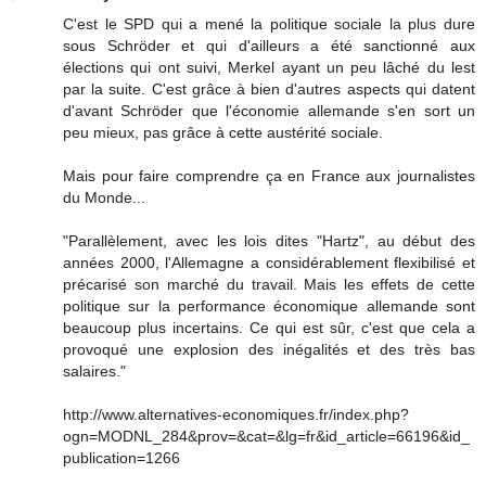
C'est le SPD qui a mené la politique sociale la plus dure
sous Schröder et qui d'ailleurs a été sanctionné aux
élections qui ont suivi, Merkel ayant un peu lâché du lest
par la suite. C'est grâce à bien d'autres aspects qui datent
d'avant Schröder que l'économie allemande s'en sort un
peu mieux, pas grâce à cette austérité sociale.
Mais pour faire comprendre ça en France aux journalistes
du Monde...
"Parallèlement, avec les lois dites "Hartz", au début des
années 2000, l'Allemagne a considérablement flexibilisé et
précarisé son marché du travail. Mais les effets de cette
politique sur la performance économique allemande sont
beaucoup plus incertains. Ce qui est sûr, c'est que cela a
provoqué une explosion des inégalités et des très bas
salaires."
http://www.alternatives-economiques.fr/index.php?
ogn=MODNL_284&prov=&cat=&lg=fr&id_article=66196&id_
publication=1266